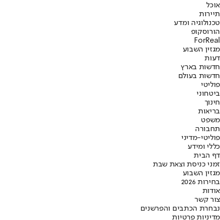
אוכל
תיירות
טכנולוגיה ומדע
הורוסקופ
ForReal
מגזין השבוע
דעות
חדשות בארץ
חדשות בעולם
פוליטי
ביטחוני
חינוך
בריאות
משפט
תחבורה
פוליטי-מדיני
כללי ומידע
דף הבית
זמני כניסת וצאת שבת
מגזין השבוע
בחירות 2026
אודות
צור קשר
נבחרת הכתבים והפרשנים
מדיניות פרטיות