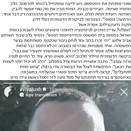
שאני פותחת את הווטסאפ, ויש ידיעה שמתחיל ב'הותר לפרסום', הלב
מחסיר פעימה. העיניים נכבות, המוח מבין את מה שאי אפשר להבין.
האדמה רועדת תחת רגלנו, ואנו האזרחים דורשים מההנהגה רק דבר אחד:
הרתעה! נמאס!", הצטרפה לביקורת הדוגמנית נטלי דדון.
תקוה גדעון,צילום: אפרת אשל
"ואצלנו? עדיין נותנים לגיטימציה לתומכי פיגועים כאלה לשבת בכנסת
ישראל בחסות בית המשפט והתייפייפות הנפש", הוסיף בלב שבור השחקן
אביב אלוש. "יהי זכרו ברוך. עוד לוחם גיבור שנקטף. משתתפת בצער
המשפחה. שתי משפחות שנהרסו בשבוע. זה לא נתפס כבר שזאת
המציאות שלנו. אסור להתרגל לזה לעולם ושמישהו יתעורר שם כבר",
ביקשה הדוגמנית טיילור מלכוב."נורא, פשוט נורא. עוד כל החיים לפניו.
איזה עצוב!", כתבה אושיית הרשת אדל בספלוב. "הלב לא יכול יותר לשאת
את הכאב", התקשתה לעכל את הבשורה עדי בוזגלו. "עונש מוות
למחבלים!", קראה ליהיא גרינר מתוך סטורי שהעלתה בחשבונה
באינסטגרם בצירוף תמונתם של סמל נועה לזר וסמל ראשון עידו ברוך.