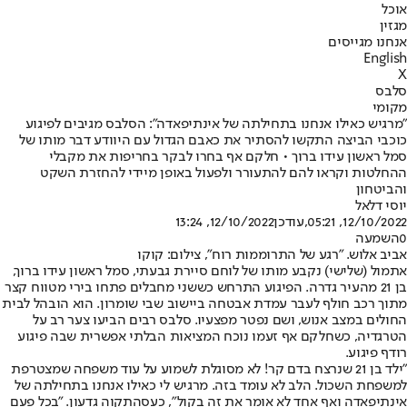
אוכל
מגזין
אנחנו מגייסים
English
X
סלבס
מקומי
"מרגיש כאילו אנחנו בתחילתה של אינתיפאדה": הסלבס מגיבים לפיגוע
כוכבי הביצה התקשו להסתיר את כאבם הגדול עם היוודע דבר מותו של
סמל ראשון עידו ברוך • חלקם אף בחרו לבקר בחריפות את מקבלי
ההחלטות וקראו להם להתעורר ולפעול באופן מיידי להחזרת השקט
והביטחון
יוסי דלאל
12/10/2022, 05:21
,עודכן
12/10/2022, 13:24
0
השמעה
אביב אלוש. "רגע של התרוממות רוח", צילום: קוקו
אתמול (שלישי) נקבע מותו של לוחם סיירת גבעתי, סמל ראשון עידו ברוך,
בן 21 מהעיר גדרה. הפיגוע התרחש כששני מחבלים פתחו בירי מטווח קצר
מתוך רכב חולף לעבר עמדת אבטחה ביישוב שבי שומרון. הוא הובהל לבית
החולים במצב אנוש, ושם נפטר מפצעיו. סלבס רבים הביעו צער רב על
הטרגדיה, כשחלקם אף זעמו נוכח המציאות הבלתי אפשרית שבה פיגוע
רודף פיגוע.
"ילד בן 21 שנרצח בדם קר! לא מסוגלת לשמוע על עוד משפחה שמצטרפת
למשפחת השכול. הלב לא עומד בזה. מרגיש לי כאילו אנחנו בתחילתה של
אינתיפאדה ואף אחד לא אומר את זה בקול", כעסה
תקוה גדעון
. "בכל פעם