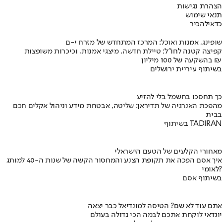
הצהרת נגישות
תנאי שימוש
כדאי
להכיר
שופינג, אמנות ואוכל: המרכז המתחדש של מזרח י-ם
קפיצה קטנה לחו"ל: טיילת חדשה, מיצגי אמנות, וכיכרות משופצות
בהשקעה של 100 מיליון ₪
בשיתוף עיריית ירושלים
כך תחסכו בחשמל בלי להזיע
מהפכת האנרגיה של תדיראן: שליטה, אבטחת מידע וניהול אקלים חכם
בבית
בשיתוף TADIRAN
מאחורי הקלעים של הטעם הישראלי
איך אסם הפכה את תקופת הצנע והמחסור הקשה של שנות ה-40 למותג
לאומי?
בשיתוף אסם
אתם עוד לא שם? הטיסה למונדיאל כבר יצאה
יונדאי לוקחת אתכם לבמה הכי גדולה בעולם