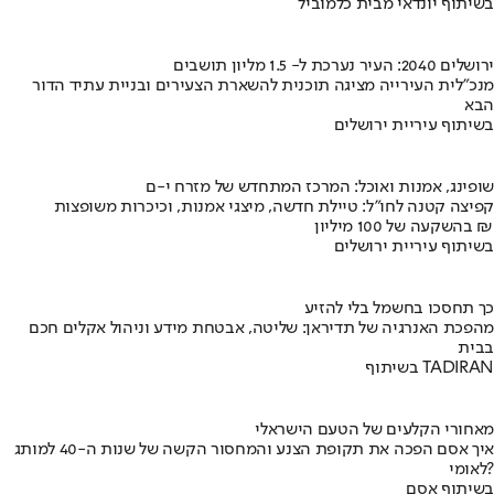
בשיתוף יונדאי מבית כלמוביל
ירושלים 2040: העיר נערכת ל- 1.5 מליון תושבים
מנכ"לית העירייה מציגה תוכנית להשארת הצעירים ובניית עתיד הדור
הבא
בשיתוף עיריית ירושלים
שופינג, אמנות ואוכל: המרכז המתחדש של מזרח י-ם
קפיצה קטנה לחו"ל: טיילת חדשה, מיצגי אמנות, וכיכרות משופצות
בהשקעה של 100 מיליון ₪
בשיתוף עיריית ירושלים
כך תחסכו בחשמל בלי להזיע
מהפכת האנרגיה של תדיראן: שליטה, אבטחת מידע וניהול אקלים חכם
בבית
בשיתוף TADIRAN
מאחורי הקלעים של הטעם הישראלי
איך אסם הפכה את תקופת הצנע והמחסור הקשה של שנות ה-40 למותג
לאומי?
בשיתוף אסם