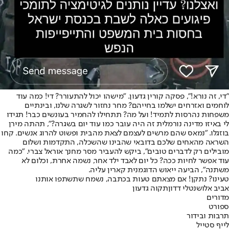
"די, זה נורא!", פסקה קורין גדעון. "מישהו יכול להתעורר? די! כמה עוד
לוחמים ואזרחים ישלמו בחייהם? מחר נחזור לשגרה שלנו, ובינתיים
משפחות נהרסות לתמיד! ועל מה? תתחילו להחמיר בעונשים כבר! תגידו
לי באיזו מדינה נורמלית זה היה עובר כמו עוד יום בשגרה?", תהתה מירן
בוזגלו. "נמאס שהם מרשים לעצמם לצאת מהבית ופשוט להרוג אנשים. קחו
השראה מהאחים שלכם בדובאי שהבינו שהשכלה, התקדמות ושלום
מובילים רק לדברים טובים", ביקש להעביר מסר מחנך אוראל צברי. "כמה
עוד אפשר לחיות ככה? כל יום לאבד ילד אחר, נשמה אחרת, וכלום לא
משתנה", הביעה ייאוש הדוגמנית קארין עליה.
טעינו? נתקן! אם מצאתם טעות בכתבה, נשמח שתשתפו אותנו
אביב אלוש
נטלי דדון
תקוה גדעון
מדורים
ספורט
תרבות ובידור
לייף סטייל