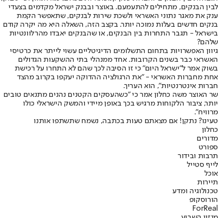
לבין הבנקים, מתחילים להתעמעם. באוצר ובבנק ישראל מקדמים בצעדי
ענק את מאגר נתוני האשראי ולשכת שירות לבנקים, שתאפשר הקמת
בנקים חדשים בעלות נמוכה יותר. בקצב הזה, השאלה היא מה יקרה קודם
בישראל - תגבר התחרות בין הבנקים, או שהבנקים יאבדו מהרלוונטיות
שלהם?
גיוון האפשרויות בתחום התשלומים הדיגיטליים עשוי לייתר את כרטיסי
האשראי כבר בשנים הקרובות. אחד ממנהלי בתי ההשקעות הגדולים
בשוק אמר ל"ישראל היום" כי זו הסיבה לכך שהם לא התחרו על רכישת
אחת מחברות האשראי - "את הרגולציה ההדוקה יעקפו בקרוב מהצד
חברות אינטרנטיות", הוא העריך.
שר האוצר משה כחלון אמר כי "כשהעסקים הקטנים נהנים מתנאים טובים
יותר, ציבור הלקוחות מרגיש בכך באופן מיידי והמשק הישראלי כולו
מרוויח".
טעינו? נתקן! אם מצאתם טעות בכתבה, נשמח שתשתפו אותנו
כחלון
מדורים
ספורט
תרבות ובידור
לייף סטייל
אוכל
תיירות
טכנולוגיה ומדע
הורוסקופ
ForReal
מגזין השבוע