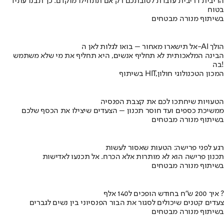
הריבית דריבית עובדת לטובתכם רק אם תתחילו מוקדם. כך תבנו עתיד
בטוח
בשיתוף מנורה מבטחים
אל תישארו מאחור – בואו לגלות לאן ה-AI הולך
הבינה המלאכותית לא תחליף אנשים, היא תחליף את מי שלא משתמש
בה!
בשיתוף HIT,המכון הטכנולוגי חולון
הטעויות שיחתכו לכם את קצבת הפנסיה
ממשיכת כספים ועד חוסר תכנון – הצעדים שיצילו את הכסף שלכם
בשיתוף מנורה מבטחים
רגע לפני פרישה: הטעות שאסור לעשות
תכנון פרישה הוא לא מותרות אלא הכרח. אל תכנעו לאדישות
בשיתוף מנורה מבטחים
איך 200 ש"ח בחודש הופכים ל140 אלף ?
צעדים קטנים שיכולים לסגור את הבור הפנסיוני בין נשים לגברים
בשיתוף מנורה מבטחים