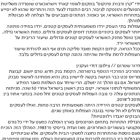
ידי "קרן ורבורג פינקוס" במקום לאומי קארד וישראכארט שנפרדה משליטת
הפועלים והונפקה לציבור. רבים התנגדו לצעד הזה והתריסו שהוא לא יסייע
בתחרות האשראי, אך כאמור, הנתונים מצביעים על הצלחה לא מבוטלת
למהלך.
עמלות בתי העסק ירדו משמעותית לעסקים קטנים, ירדו במידה מתונה
יותר לעסקים בינוניים ונותרו דומים לעסקים גדולים. כמות האשראי גדלה,
וכך טופל מחנק האשראי לעסקים קטנים וגדולים. שיעור הריבית על
האשראי ירד.
ככל הנראה, קידום הקמת מאגד סליקה תרם אף הוא להורדת שיעור
העמלות לרמת עלויות שהיתה נהוגה קודם לעסקים גדולים בלבד.
דרור שטרום // צילום: דודי ועקנין
המרכיב המרכזי הנוסף ברפורמה, הקמת בנק חדש, טרם יושם. קבוצת
מריוס נכט כבר הגישה בקשה לרישיון בנק והיא ממתינה לאישור מבנק
ישראל. אם גם מהלך זה יושלם, הרי שיחד עם השלמת מאגר המידע
המשותף לנתוני אשראי, יקום בנק ראשון בישראל אחרי 50 שנה. מניתוח
הנתונים עולה כי גובה העמלות לעסקים קטנים זחל מטה בכחצי אחוז בין
2015 ל־2018.
לעסקים קטנים הירידה היתה משמעותית הרבה פחות, ואילו לעסקים
גדולים לא חל שינוי בגובה העמלות באותן שנים.
הבנקים יאבדו רלוונטיות?
הגדלת התחרות בתחום הפיננסים בארץ הומלצה כמעט על ידי כל גורם
מקצועי בעשורים האחרונים, מאז ועדת בייסקי מ־1983. המהלך הזה הוכיח
פעם נוספת שהתחרות נחוצה למשקי הבית ולעסקים. אלא שבינתיים
הגבולות בין הבנקים לחברות ענק קמעונאיות בעולם, כמו אמזון ופייסבוק,