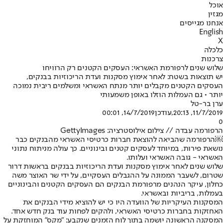
אוכל
מגזין
אנחנו מגייסים
English
X
כלכלה
צרכנות
שלוש שנים לרפורמת האשראי: העסקים הקטנים רק הרוויחו
יש תוצאות בשטח: לאחר אימוץ מסקנות ועדת הריכוזיות בבנקים,
העסקים הקטנים מקבלים יותר מנתח האשראי ומשלמים ריבית נמוכה
יותר • גם העמלות הוזלו באופן משמעותי
ערן בר-טל
11/7/2019, 20:13
,עודכן
14/7/2019, 00:01
0
הרפורמה עבדה // צילום אילוסטרציה: GettyImages
￼הרפורמה שהביאה להוצאת חברות כרטיסי האשראי מהבנקים כבר
נושאת פירות, במיוחד לעסקים קטנים ובינוניים. כך עולה מניתוח נתוני
האשראי - גובה האשראי ועלותו.
שלוש שנים לאחר אימוץ מסקנות ועדת הריכוזיות בבנקים בראשות דרור
שטרום, לשעבר הממונה על ההגבלים העסקיים, על ידי שר האוצר משה
כחלון, עיקר הנהנים מרפורמת הבנקים הם העסקים הקטנים והבינוניים
בעמלות, בריביות ובאשראי.
המסקנות העיקריות של הוועדה היו כי יש להוציא מידי הבנקים את
האחזקות בחברות כרטיסי האשראי, ולהקים לפחות עוד בנק חדש אחד.
המסקנה הראשונה יושמה בתוך לוח הזמנים שנקבע: "מקס" המוחזקת על