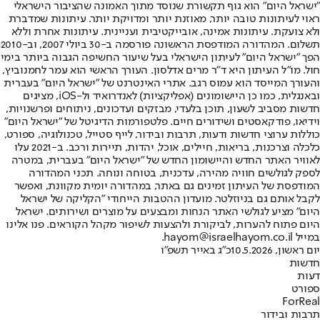
"ישראל היום" הוא גוף תקשורת שנוסד מתוך האמונה שהציבור הישראלי
ראוי לעיתונות טובה יותר, מאוזנת יותר ומדויקת יותר. עיתונות שמדברת
ולא צועקת. עיתונות אמינה, אובייקטיבית ועניינית. עיתונות אחרת וללא
תשלום. המהדורה המודפסת הראשונה פורסמה ב-30 ביולי 2007, וב-2010
הפך "ישראל היום" לעיתון הישראלי בעל שיעור החשיפה הגבוה ביותר בימי
חול. מו"ל העיתון היא ד"ר מרים אדלסון. העורך הראשי הוא עמר לחמנוביץ,
והעורך המייסד הוא עמוס רגב. אתרי האינטרנט של "ישראל היום" בעברית
ובאנגלית, כמו כן היישומונים (אפליקציות) לאנדרואיד ול-iOS, מציגים
חדשות מסביב לשעון, תוכן בלעדי, מבזקים ועדכונים, ניתוחים ופרשנויות,
וידיאו, פודקאסטים ושידורים חיים. פלטפורמות הדיגיטל של "ישראל היום"
כוללות ערוצי חדשות ודעות, תרבות ובידור, לייף סטייל, טכנולוגיה, ספורט,
כלכלה וצרכנות, בריאות, חיילים, אוכל, יהדות, תיירות ורכב. ב-2021 עלו
לאוויר האתר החדש והיישומון החדש של "ישראל היום" בעברית, במטרה
לספק לגולשים חוויה מהירה, עדכנית, בטוחה ונוחה. תכני המהדורה
המודפסת של העיתון זמינים גם באתר, במהדורה יומית מקוונת, ואפשר
לקבל אותם גם בניוזלטר. מועדון ההטבות הייחודי "הקליקה של ישראל
היום" מציע לגולשי האתר הנחות ומבצעים על מוצרים ושירותים. ישראל
היום פתוח להערות, לביקורת ולהצעות לשיפור מקהל הקוראים. פנו אלינו
במייל hayom@israelhayom.co.il.
יום ראשון, 10.5.2026
כ"ג באייר תשפ"ו
חדשות
דעות
ספורט
ForReal
תרבות ובידור