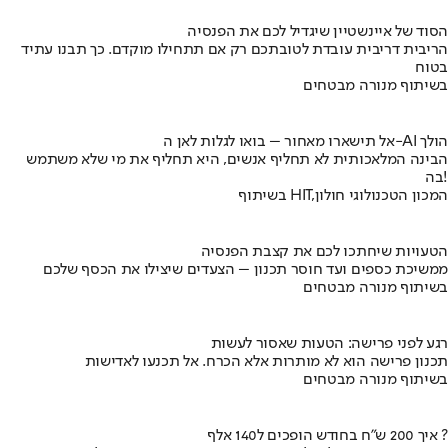
הסוד של איינשטיין שיגדיל לכם את הפנסיה
הריבית דריבית עובדת לטובתכם רק אם תתחילו מוקדם. כך תבנו עתיד
בטוח
בשיתוף מנורה מבטחים
אל תישארו מאחור – בואו לגלות לאן ה-AI הולך
הבינה המלאכותית לא תחליף אנשים, היא תחליף את מי שלא משתמש
בה!
בשיתוף HIT,המכון הטכנולוגי חולון
הטעויות שיחתכו לכם את קצבת הפנסיה
ממשיכת כספים ועד חוסר תכנון – הצעדים שיצילו את הכסף שלכם
בשיתוף מנורה מבטחים
רגע לפני פרישה: הטעות שאסור לעשות
תכנון פרישה הוא לא מותרות אלא הכרח. אל תכנעו לאדישות
בשיתוף מנורה מבטחים
איך 200 ש"ח בחודש הופכים ל140 אלף ?