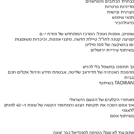
נבחרת הכתבים והפרשנים
מדיניות פרטיות
הצהרת נגישות
תנאי שימוש
כדאי
להכיר
שופינג, אמנות ואוכל: המרכז המתחדש של מזרח י-ם
קפיצה קטנה לחו"ל: טיילת חדשה, מיצגי אמנות, וכיכרות משופצות
בהשקעה של 100 מיליון ₪
בשיתוף עיריית ירושלים
כך תחסכו בחשמל בלי להזיע
מהפכת האנרגיה של תדיראן: שליטה, אבטחת מידע וניהול אקלים חכם
בבית
בשיתוף TADIRAN
מאחורי הקלעים של הטעם הישראלי
איך אסם הפכה את תקופת הצנע והמחסור הקשה של שנות ה-40 למותג
לאומי?
בשיתוף אסם
אתם עוד לא שם? הטיסה למונדיאל כבר יצאה