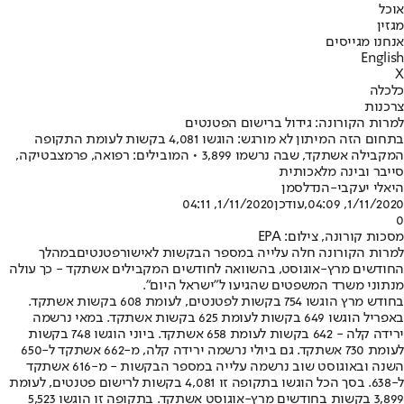
אוכל
מגזין
אנחנו מגייסים
English
X
כלכלה
צרכנות
למרות הקורונה: גידול ברישום הפטנטים
בתחום הזה המיתון לא מורגש: הוגשו 4,081 בקשות לעומת התקופה
המקבילה אשתקד, שבה נרשמו 3,899 • המובילים: רפואה, פרמצבטיקה,
סייבר ובינה מלאכותית
היאלי יעקבי-הנדלסמן
1/11/2020, 04:09
,עודכן
1/11/2020, 04:11
0
מסכות קורונה, צילום: EPA
למרות הקורונה חלה עלייה במספר הבקשות לאישור
פטנטים
במהלך
החודשים מרץ-אוגוסט, בהשוואה לחודשים המקבילים אשתקד - כך עולה
מנתוני משרד המשפטים שהגיעו ל"ישראל היום".
בחודש מרץ הוגשו 754 בקשות לפטנטים, לעומת 608 בקשות אשתקד.
באפריל הוגשו 649 בקשות לעומת 625 בקשות אשתקד. במאי נרשמה
ירידה קלה - 642 בקשות לעומת 658 אשתקד. ביוני הוגשו 748 בקשות
לעומת 730 אשתקד. גם ביולי נרשמה ירידה קלה, מ-662 אשתקד ל-650
השנה ובאוגוסט שוב נרשמה עלייה במספר הבקשות - מ-616 אשתקד
ל-638. בסך הכל הוגשו בתקופה זו 4,081 בקשות לרישום פטנטים, לעומת
3,899 בקשות בחודשים מרץ-אוגוסט אשתקד. בתקופה זו הוגשו 5,523