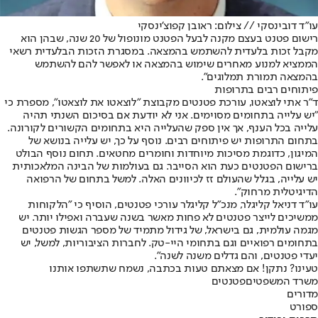
עו"ד דובינסקי // צילום: ראובן קפוצ'ינסקי
רישום פטנט בעצם מקנה לבעל הפטנט מונופול של 20 שנה, שבהן הוא
מקבל זכות בלעדית להשתמש בהמצאה. במסגרת הזכות הבלעדית רשאי
הממציא למנוע מאחרים שימוש בהמצאה או לאפשר להם להשתמש
בהמצאה תמורת תמלוגים".
פיתוחים רבים בתרופות
ד"ר אתי לוצאטו, עורכת פטנטים מקבוצת "לוצאטו את לוצאטו", מספרת כי
"יש עלייה בתחומים מסוימים. אני לא יודעת אם בסיכום השנתי תהיה
עלייה בכל הענף, אך אין ספק שהעלייה היא בתחומים הקשורים לקורונה.
בתחום התרופות יש פיתוחים רבים. נוסף על כך, יש עלייה בנושא של
המיגון, כדוגמת מסיכות מיוחדות וחומרים מחטאים. תחום נוסף הבולט
ברישום הפטנטים כעת הוא הסייבר. גם בעולמות של הבינה המלאכותית
יש עלייה, בגלל שהעולם זז לכיוונים האלה. למשל בתחום של הרפואה
הדיגיטלית מרחוק".
עו"ד דניאל קליגלר, מנכ"ל קליגלר עורכי פטנטים, הוסיף כי "הלקוחות
ממשיכים לייצר פטנטים לא פחות מאשר בשנה שעברה ואפילו יותר. יש
מגמה עולמית, גם בישראל, של גידול מתמיד של מספר הגשות פטנטים
בתחומים רפואיים וגם בתחומי היי-טק. לחברות הציבוריות, למשל, יש
יעדי פטנטים, והם גדלים משנה לשנה".
טעינו? נתקן! אם מצאתם טעות בכתבה, נשמח שתשתפו אותנו
משרד המשפטים
פטנטים
מדורים
ספורט