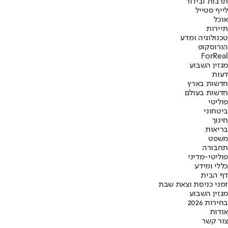
תרבות ובידור
לייף סטייל
אוכל
תיירות
טכנולוגיה ומדע
הורוסקופ
ForReal
מגזין השבוע
דעות
חדשות בארץ
חדשות בעולם
פוליטי
ביטחוני
חינוך
בריאות
משפט
תחבורה
פוליטי-מדיני
כללי ומידע
דף הבית
זמני כניסת וצאת שבת
מגזין השבוע
בחירות 2026
אודות
צור קשר