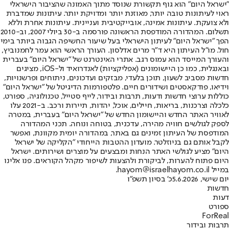
"ישראל היום" הוא גוף תקשורת שנוסד מתוך האמונה שהציבור הישראלי
ראוי לעיתונות טובה יותר, מאוזנת יותר ומדויקת יותר. עיתונות שמדברת
ולא צועקת. עיתונות אמינה, אובייקטיבית ועניינית. עיתונות אחרת וללא
תשלום. המהדורה המודפסת הראשונה פורסמה ב-30 ביולי 2007, וב-2010
הפך "ישראל היום" לעיתון הישראלי בעל שיעור החשיפה הגבוה ביותר בימי
חול. מו"ל העיתון היא ד"ר מרים אדלסון. העורך הראשי הוא עמר לחמנוביץ,
והעורך המייסד הוא עמוס רגב. אתרי האינטרנט של "ישראל היום" בעברית
ובאנגלית, כמו כן היישומונים (אפליקציות) לאנדרואיד ול-iOS, מציגים
חדשות מסביב לשעון, תוכן בלעדי, מבזקים ועדכונים, ניתוחים ופרשנויות,
וידיאו, פודקאסטים ושידורים חיים. פלטפורמות הדיגיטל של "ישראל היום"
כוללות ערוצי חדשות ודעות, תרבות ובידור, לייף סטייל, טכנולוגיה, ספורט,
כלכלה וצרכנות, בריאות, חיילים, אוכל, יהדות, תיירות ורכב. ב-2021 עלו
לאוויר האתר החדש והיישומון החדש של "ישראל היום" בעברית, במטרה
לספק לגולשים חוויה מהירה, עדכנית, בטוחה ונוחה. תכני המהדורה
המודפסת של העיתון זמינים גם באתר, במהדורה יומית מקוונת, ואפשר
לקבל אותם גם בניוזלטר. מועדון ההטבות הייחודי "הקליקה של ישראל
היום" מציע לגולשי האתר הנחות ומבצעים על מוצרים ושירותים. ישראל
היום פתוח להערות, לביקורת ולהצעות לשיפור מקהל הקוראים. פנו אלינו
במייל hayom@israelhayom.co.il.
יום שישי, 5.6.2026
כ' בסיון תשפ"ו
חדשות
דעות
ספורט
ForReal
תרבות ובידור