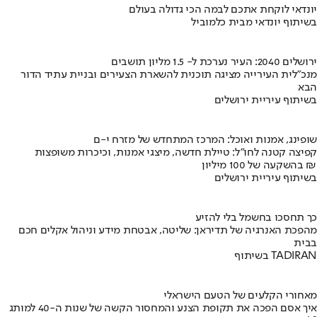
יונדאי לוקחת אתכם לבמה הכי גדולה בעולם
בשיתוף יונדאי מבית כלמוביל
ירושלים 2040: העיר נערכת ל- 1.5 מליון תושבים
מנכ"לית העירייה מציגה תוכנית להשארת הצעירים ובניית עתיד הדור
הבא
בשיתוף עיריית ירושלים
שופינג, אמנות ואוכל: המרכז המתחדש של מזרח י-ם
קפיצה קטנה לחו"ל: טיילת חדשה, מיצגי אמנות, וכיכרות משופצות
בהשקעה של 100 מיליון ₪
בשיתוף עיריית ירושלים
כך תחסכו בחשמל בלי להזיע
מהפכת האנרגיה של תדיראן: שליטה, אבטחת מידע וניהול אקלים חכם
בבית
בשיתוף TADIRAN
מאחורי הקלעים של הטעם הישראלי
איך אסם הפכה את תקופת הצנע והמחסור הקשה של שנות ה-40 למותג