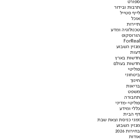
ספורט
תרבות ובידור
לייף סטייל
אוכל
תיירות
טכנולוגיה ומדע
הורוסקופ
ForReal
מגזין השבוע
דעות
חדשות בארץ
חדשות בעולם
פוליטי
ביטחוני
חינוך
בריאות
משפט
תחבורה
פוליטי-מדיני
כללי ומידע
דף הבית
זמני כניסת וצאת שבת
מגזין השבוע
בחירות 2026
אודות