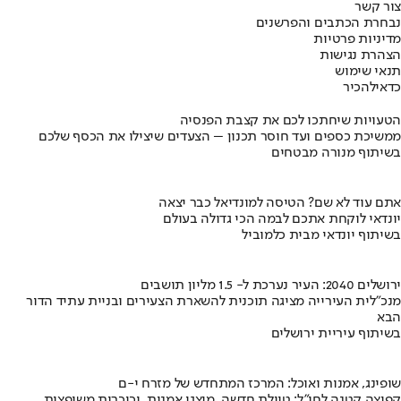
צור קשר
נבחרת הכתבים והפרשנים
מדיניות פרטיות
הצהרת נגישות
תנאי שימוש
כדאי
להכיר
הטעויות שיחתכו לכם את קצבת הפנסיה
ממשיכת כספים ועד חוסר תכנון – הצעדים שיצילו את הכסף שלכם
בשיתוף מנורה מבטחים
אתם עוד לא שם? הטיסה למונדיאל כבר יצאה
יונדאי לוקחת אתכם לבמה הכי גדולה בעולם
בשיתוף יונדאי מבית כלמוביל
ירושלים 2040: העיר נערכת ל- 1.5 מליון תושבים
מנכ"לית העירייה מציגה תוכנית להשארת הצעירים ובניית עתיד הדור
הבא
בשיתוף עיריית ירושלים
שופינג, אמנות ואוכל: המרכז המתחדש של מזרח י-ם
קפיצה קטנה לחו"ל: טיילת חדשה, מיצגי אמנות, וכיכרות משופצות