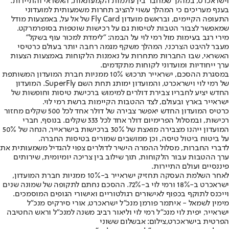
וישראכרט, במהלך שמחבר בין עולמות הקמעונאות, האשראי והתיירות
.
בענף מעריכים כי המהלך עשוי להציב תחרות משמעותית למועדוני
התעופה הקיימים, ובראשם מועדון Fly Card של אל על, באמצעות מודל
שמאפשר לצבור הטבות לטיסות גם על רכישות שוטפות בסופרמרקט.
מירי רגב בעימות מול רמי לוי על הבמה: "לימדת למכור עוף בשקל"
מעבר להיבט הצרכני, המהלך משקף מגמה רחבה יותר בעולם כרטיסי
האשראי, שבו החברות מתחרות על נאמנות הלקוחות באמצעות הצעות
ערך ייחודיות ומועדוני לקוחות מתקדמים.
במסגרת ההסכם, ישראייר תרכוש 10% ממניות חברת המועדון המשותפת
של רמי לוי וישראכרט, והמועדון ימותג תחת השם SuperFly. המועדון
החדש יציע לחבריו צבירת דולרים למימוש ברכישת טיסות וחופשות של
ישראייר בארץ ובעולם, לצד ההטבות הקיימות ברשת רמי לוי.
כרטיס המועדון החדש יאפשר צבירה של דולר אחד לכל 500 שקלים מחזור
רכישות, ובמסלול הפרימיום דולר אחד לכל 333 שקלים. בנוסף, חברי
המועדון ייהנו מצבירה מואצת של 30% ברכישות בישראייר, הנחה של 50%
על ביטוח ביטול טיסה, וכן ממושבים שמורים בטיסות החברה.
לדברי החברות, מסלול ההמרה הישיר לדולרים צפוי להגדיל משמעותית את
ערך ההטבות עבור הלקוחות, תוך שילוב בין צריכה יומיומית, שירותים
פיננסיים ועולם התיירות.
לאחר השלמת העסקה תחזיק ישראייר ב-10% ממניות חברת המועדון,
ישראכרט ב-18% ורמי לוי ב-72%. ההסכם נחתם לתקופה של שמונה שנים
וייכנס לתוקף בכפוף לאישורים רגולטוריים ואישורי הגופים המוסמכים.
מימין לשמאל - איתמר פורמן מנכ"ל ישראכרט, אורי סירקיס מנכ"ל
ישראייר, יפית לוי מנכ"ל רמי לוי וליאור רביב משנה למנכ"ל וראש החטיבה
הפרטית בישראכרט,צילום: אבשלום ששוני