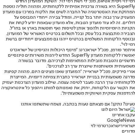
רמי לוי ויפית אטיאס, מנכ"לי רשת רמי לוי: "השקת המועדון החדש
SuperFly היא בשורה צרכנית אמיתית ללקוחותינו, ומהווה חוליה נוספת
המחזקת את האסטרטגיה של החברה לשים את הלקוח במרכז עם מועדון
המעניק ערך גבוה יותר בכל קנייה, ומודל צבירה ייחודי המבוסס על
דולרים. זה לא עוד מועדון הטבות, אלא מועדון שבאמת יודע לקחת את
הקניות היומיומיות ולהפוך אותן לטיסות ואף חופשות בארץ או בחו״ל.
הצבירה מתבצעת בכל עסק ובכל תשלום בכרטיס האשראי של המועדון,
ובנוסף הלקוחות המשלמים בכרטיס ייהנו גם ממבצעים ייחודיים ברשת
רמי לוי".
איתמר פורמן, מנכ"ל ישראכרט: "מינוף היכולות והניסיון של ישראכרט
יאפשרו ללקוחות מועדון SuperFly החדש ליהנות משירותים פיננסיים
חדשניים והטבות מובילות המתאימות לצרכיהם. מדובר בבשורה
משמעותית ומשותפות שיוצרת ערך רב לצרכנים".
אורי סירקיס, מנכ"ל ישראייר: "המועדון שאנו מציגים היום, מהווה קפיצת
מדרגה משמעותית בבניית ישראייר כחברת צמיחה דינמית, המייצרת
ללקוחותיה ערך הרבה מעבר לטיסה עצמה. שילוב מועדון הצרכנות יעמיק
את הקשר עם הלקוחות, יחזק את נאמנותם למותג ויהפוך כל אינטראקציה
להזדמנות עסקית ושיווקית משמעותית".
טעינו? נתקן! אם מצאתם טעות בכתבה, נשמח שתשתפו אותנו
עקבו אחרינו
G
o
o
g
l
e
News
ישראייר
ישראכרט
רמי לוי
מדורים