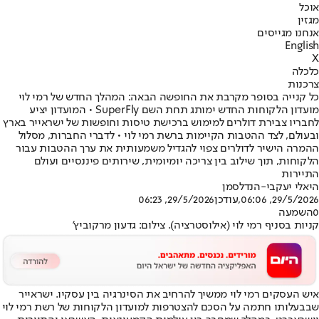
אוכל
מגזין
אנחנו מגייסים
English
X
כלכלה
צרכנות
כל קנייה בסופר מקרבת את החופשה הבאה: המהלך החדש של רמי לוי
מועדון הלקוחות החדש ימותג תחת השם SuperFly • המועדון יציע
לחבריו צבירת דולרים למימוש ברכישת טיסות וחופשות של ישראייר בארץ
ובעולם, לצד ההטבות הקיימות ברשת רמי לוי • לדברי החברות, מסלול
ההמרה הישיר לדולרים צפוי להגדיל משמעותית את ערך ההטבות עבור
הלקוחות, תוך שילוב בין צריכה יומיומית, שירותים פיננסיים ועולם
התיירות
היאלי יעקבי-הנדלסמן
29/5/2026, 06:06
,עודכן
29/5/2026, 06:23
0
השמעה
קניות בסניף רמי לוי (אילוסטרציה). צילום: גדעון מרקוביץ'
איש העסקים רמי לוי ממשיך להרחיב את הסינרגיה בין עסקיו. ישראייר
שבבעלותו חתמה על הסכם להצטרפות למועדון הלקוחות של רשת רמי לוי