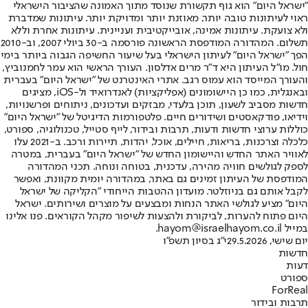
"ישראל היום" הוא גוף תקשורת שנוסד מתוך האמונה שהציבור הישראלי
ראוי לעיתונות טובה יותר, מאוזנת יותר ומדויקת יותר. עיתונות שמדברת
ולא צועקת. עיתונות אמינה, אובייקטיבית ועניינית. עיתונות אחרת וללא
תשלום. המהדורה המודפסת הראשונה פורסמה ב-30 ביולי 2007, וב-2010
הפך "ישראל היום" לעיתון הישראלי בעל שיעור החשיפה הגבוה ביותר בימי
חול. מו"ל העיתון היא ד"ר מרים אדלסון. העורך הראשי הוא עמר לחמנוביץ,
והעורך המייסד הוא עמוס רגב. אתרי האינטרנט של "ישראל היום" בעברית
ובאנגלית, כמו כן היישומונים (אפליקציות) לאנדרואיד ול-iOS, מציגים
חדשות מסביב לשעון, תוכן בלעדי, מבזקים ועדכונים, ניתוחים ופרשנויות,
וידיאו, פודקאסטים ושידורים חיים. פלטפורמות הדיגיטל של "ישראל היום"
כוללות ערוצי חדשות ודעות, תרבות ובידור, לייף סטייל, טכנולוגיה, ספורט,
כלכלה וצרכנות, בריאות, חיילים, אוכל, יהדות, תיירות ורכב. ב-2021 עלו
לאוויר האתר החדש והיישומון החדש של "ישראל היום" בעברית, במטרה
לספק לגולשים חוויה מהירה, עדכנית, בטוחה ונוחה. תכני המהדורה
המודפסת של העיתון זמינים גם באתר, במהדורה יומית מקוונת, ואפשר
לקבל אותם גם בניוזלטר. מועדון ההטבות הייחודי "הקליקה של ישראל
היום" מציע לגולשי האתר הנחות ומבצעים על מוצרים ושירותים. ישראל
היום פתוח להערות, לביקורת ולהצעות לשיפור מקהל הקוראים. פנו אלינו
במייל hayom@israelhayom.co.il.
יום שישי, 29.5.2026
י"ג בסיון תשפ"ו
חדשות
דעות
ספורט
ForReal
תרבות ובידור