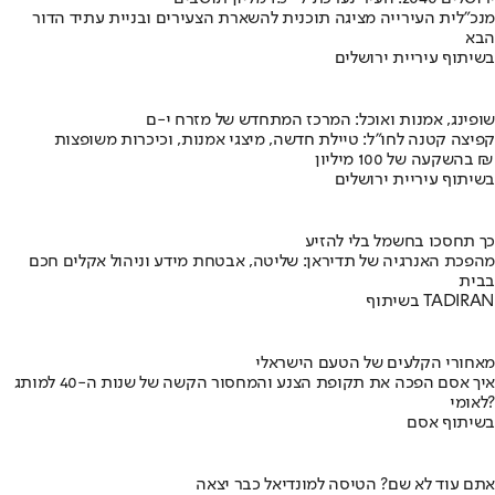
מנכ"לית העירייה מציגה תוכנית להשארת הצעירים ובניית עתיד הדור
הבא
בשיתוף עיריית ירושלים
שופינג, אמנות ואוכל: המרכז המתחדש של מזרח י-ם
קפיצה קטנה לחו"ל: טיילת חדשה, מיצגי אמנות, וכיכרות משופצות
בהשקעה של 100 מיליון ₪
בשיתוף עיריית ירושלים
כך תחסכו בחשמל בלי להזיע
מהפכת האנרגיה של תדיראן: שליטה, אבטחת מידע וניהול אקלים חכם
בבית
בשיתוף TADIRAN
מאחורי הקלעים של הטעם הישראלי
איך אסם הפכה את תקופת הצנע והמחסור הקשה של שנות ה-40 למותג
לאומי?
בשיתוף אסם
אתם עוד לא שם? הטיסה למונדיאל כבר יצאה