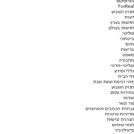
הורוסקופ
ForReal
מגזין השבוע
דעות
חדשות בארץ
חדשות בעולם
פוליטי
ביטחוני
חינוך
בריאות
משפט
תחבורה
פוליטי-מדיני
כללי ומידע
דף הבית
זמני כניסת וצאת שבת
מגזין השבוע
בחירות 2026
אודות
צור קשר
נבחרת הכתבים והפרשנים
מדיניות פרטיות
הצהרת נגישות
תנאי שימוש
כדאי
להכיר