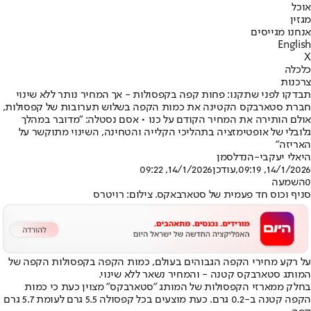
אוכל
מגזין
אנחנו מגייסים
English
X
כלכלה
צרכנות
תבדקו לפני שתקנו: פחות קפה בקפסולות - אך המחיר נותר ללא שינוי
חברת סטארבקס הקטינה את כמות הקפה בשלוש תערובות של קפסולות,
אולם הותירה את המחיר הקודם על כנו • אסם נסטלה: "מדובר במהלך
גלובלי של אופטימזציה בתהליכי הקלייה והטחינה, השינוי מתוקשר על
האריזה"
היאלי יעקבי-הנדלסמן
14/1/2026, 09:19
,עודכן
14/1/2026, 09:22
0
השמעה
סניף וכוס חד פעמית של סטארבאקס. צילום: רויטרס
על רקע מחירי הקפה הגבוהים בעולם, כמות הקפה בקפסולות הקפה של
המותג סטארבקס קטנה - והמחיר נשאר ללא שינוי.
בחלק ממארזי הקפסולות של המותג "סטארבקס" מצוין כעת כי כמות
הקפה קטנה ב-0.2 גרם. כעת מוצעים בכל קפסולה 5.5 גרם לעומת 5.7 גרם