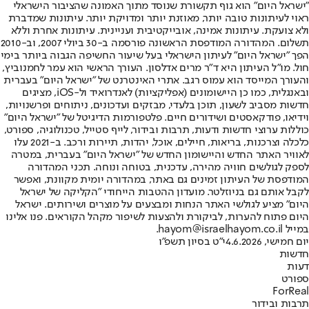
"ישראל היום" הוא גוף תקשורת שנוסד מתוך האמונה שהציבור הישראלי
ראוי לעיתונות טובה יותר, מאוזנת יותר ומדויקת יותר. עיתונות שמדברת
ולא צועקת. עיתונות אמינה, אובייקטיבית ועניינית. עיתונות אחרת וללא
תשלום. המהדורה המודפסת הראשונה פורסמה ב-30 ביולי 2007, וב-2010
הפך "ישראל היום" לעיתון הישראלי בעל שיעור החשיפה הגבוה ביותר בימי
חול. מו"ל העיתון היא ד"ר מרים אדלסון. העורך הראשי הוא עמר לחמנוביץ,
והעורך המייסד הוא עמוס רגב. אתרי האינטרנט של "ישראל היום" בעברית
ובאנגלית, כמו כן היישומונים (אפליקציות) לאנדרואיד ול-iOS, מציגים
חדשות מסביב לשעון, תוכן בלעדי, מבזקים ועדכונים, ניתוחים ופרשנויות,
וידיאו, פודקאסטים ושידורים חיים. פלטפורמות הדיגיטל של "ישראל היום"
כוללות ערוצי חדשות ודעות, תרבות ובידור, לייף סטייל, טכנולוגיה, ספורט,
כלכלה וצרכנות, בריאות, חיילים, אוכל, יהדות, תיירות ורכב. ב-2021 עלו
לאוויר האתר החדש והיישומון החדש של "ישראל היום" בעברית, במטרה
לספק לגולשים חוויה מהירה, עדכנית, בטוחה ונוחה. תכני המהדורה
המודפסת של העיתון זמינים גם באתר, במהדורה יומית מקוונת, ואפשר
לקבל אותם גם בניוזלטר. מועדון ההטבות הייחודי "הקליקה של ישראל
היום" מציע לגולשי האתר הנחות ומבצעים על מוצרים ושירותים. ישראל
היום פתוח להערות, לביקורת ולהצעות לשיפור מקהל הקוראים. פנו אלינו
במייל hayom@israelhayom.co.il.
יום חמישי, 4.6.2026
י"ט בסיון תשפ"ו
חדשות
דעות
ספורט
ForReal
תרבות ובידור