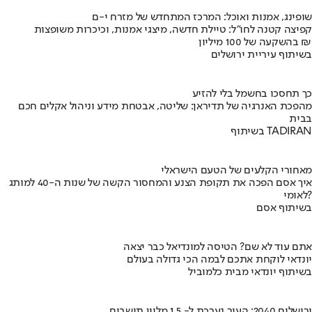
שופינג, אמנות ואוכל: המרכז המתחדש של מזרח י-ם
קפיצה קטנה לחו"ל: טיילת חדשה, מיצגי אמנות, וכיכרות משופצות
בהשקעה של 100 מיליון ₪
בשיתוף עיריית ירושלים
כך תחסכו בחשמל בלי להזיע
מהפכת האנרגיה של תדיראן: שליטה, אבטחת מידע וניהול אקלים חכם
בבית
בשיתוף TADIRAN
מאחורי הקלעים של הטעם הישראלי
איך אסם הפכה את תקופת הצנע והמחסור הקשה של שנות ה-40 למותג
לאומי?
בשיתוף אסם
אתם עוד לא שם? הטיסה למונדיאל כבר יצאה
יונדאי לוקחת אתכם לבמה הכי גדולה בעולם
בשיתוף יונדאי מבית כלמוביל
ירושלים 2040: העיר נערכת ל- 1.5 מליון תושבים