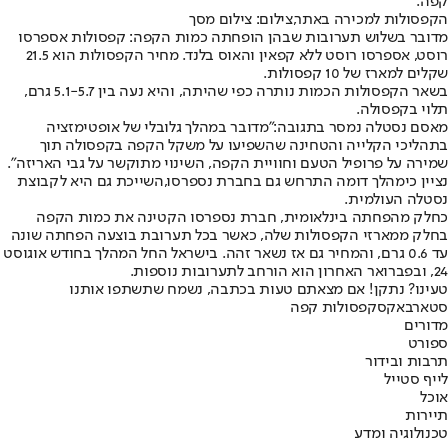
קפה.
הקפסולות למכירה באתר,צילום: צילום מסך
מדובר בשלוש תערובות שבהן הופחתה כמות הקפה: קפסולות אספרסו
רוסט, אספרסו רוסט ללא קפאין והאוס בלנד. מחיר הקפסולות הוא 21.5
שקלים למארז של 10 קפסולות.
בשאר הקפסולות הכמות נותרה כפי שהיתה, והיא נעה בין 5.1-5.7 גרם,
תלוי בקפסולה.
מאסם נסטלה נמסר בתגובה:
"מדובר במהלך גלובלי של אופטימזציה
בתהליכי הקלייה והטחינה שהשפיעו על משקל הקפה בקפסולה תוך
שמירה על פרופיל הטעם וחוויית הקפה, השינוי מתוקשר על גבי האריזה".
נציין כי
מהלך דומה התרחש גם בחברת נספרסו,
השייכת גם היא לקבוצת
נסטלה העולמית.
כחלק מהפחתה בינלאומית, חברת נספרסו הקטינה את כמות הקפה
בחלק ממארזי הקפסולות שלה, כאשר בכל תערובת בוצעה הפחתה שונה
עד 0.6 גרם, והמחיר גם אז נשאר זהה. בישראל החל המהלך בחודש אוגוסט
24, ובפברואר האחרון הוא הורחב לתערובות נוספות.
טעינו? נתקן! אם מצאתם טעות בכתבה, נשמח שתשתפו אותנו
סטארבאקס
קפסולות קפה
מדורים
ספורט
תרבות ובידור
לייף סטייל
אוכל
תיירות
טכנולוגיה ומדע