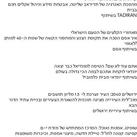
מהפכת האנרגיה של תדיראן: שליטה, אבטחת מידע וניהול אקלים חכם
בבית
בשיתוף TADIRAN
מאחורי הקלעים של הטעם הישראלי
איך אסם הפכה את תקופת הצנע והמחסור הקשה של שנות ה-40 למותג
לאומי?
בשיתוף אסם
אתם עוד לא שם? הטיסה למונדיאל כבר יצאה
יונדאי לוקחת אתכם לבמה הכי גדולה בעולם
בשיתוף יונדאי מבית כלמוביל
ירושלים 2040: העיר נערכת ל- 1.5 מליון תושבים
מנכ"לית העירייה מציגה תוכנית להשארת הצעירים ובניית עתיד הדור
הבא
בשיתוף עיריית ירושלים
שופינג, אמנות ואוכל: המרכז המתחדש של מזרח י-ם
קפיצה קטנה לחו"ל: טיילת חדשה, מיצגי אמנות, וכיכרות משופצות