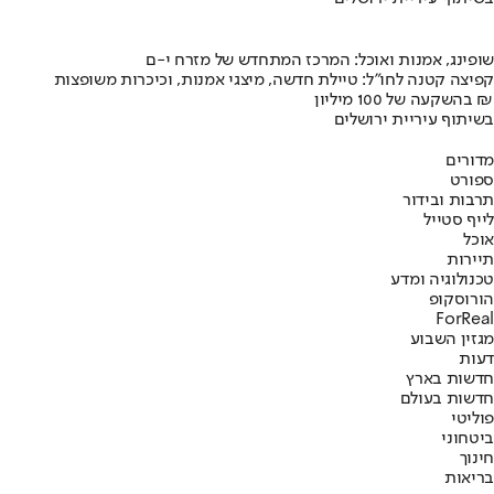
שופינג, אמנות ואוכל: המרכז המתחדש של מזרח י-ם
קפיצה קטנה לחו"ל: טיילת חדשה, מיצגי אמנות, וכיכרות משופצות
בהשקעה של 100 מיליון ₪
בשיתוף עיריית ירושלים
מדורים
ספורט
תרבות ובידור
לייף סטייל
אוכל
תיירות
טכנולוגיה ומדע
הורוסקופ
ForReal
מגזין השבוע
דעות
חדשות בארץ
חדשות בעולם
פוליטי
ביטחוני
חינוך
בריאות