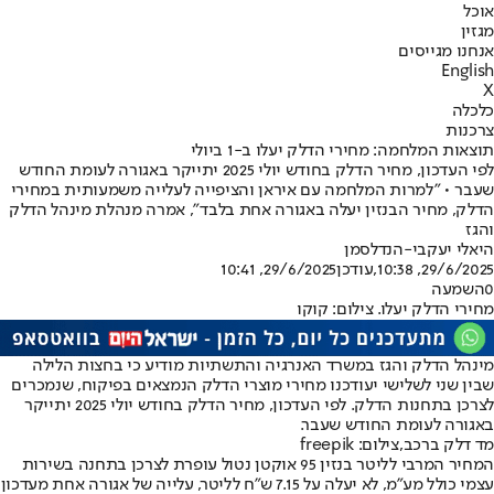
אוכל
מגזין
אנחנו מגייסים
English
X
כלכלה
צרכנות
תוצאות המלחמה: מחירי הדלק יעלו ב-1 ביולי
לפי העדכון, מחיר הדלק בחודש יולי 2025 יתייקר באגורה לעומת החודש
שעבר • ״למרות המלחמה עם איראן והציפייה לעלייה משמעותית במחירי
הדלק, מחיר הבנזין יעלה באגורה אחת בלבד", אמרה מנהלת מינהל הדלק
והגז
היאלי יעקבי-הנדלסמן
29/6/2025, 10:38
,עודכן
29/6/2025, 10:41
0
השמעה
מחירי הדלק יעלו. צילום: קוקו
מינהל הדלק והגז במשרד האנרגיה והתשתיות מודיע כי בחצות הלילה
שבין שני לשלישי יעודכנו מחירי מוצרי הדלק הנמצאים בפיקוח, שנמכרים
לצרכן בתחנות הדלק. לפי העדכון, מחיר הדלק בחודש יולי 2025 יתייקר
באגורה לעומת החודש שעבר.
מד דלק ברכב,צילום: freepik
המחיר המרבי לליטר בנזין 95 אוקטן נטול עופרת לצרכן בתחנה בשירות
עצמי כולל מע"מ, לא יעלה על 7.15 ש"ח לליטר, עלייה של אגורה אחת מעדכון