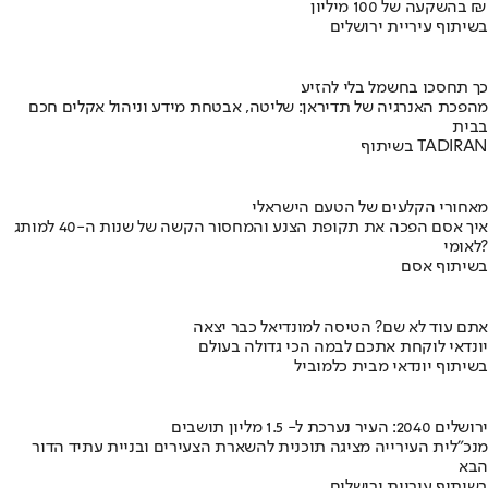
בהשקעה של 100 מיליון ₪
בשיתוף עיריית ירושלים
כך תחסכו בחשמל בלי להזיע
מהפכת האנרגיה של תדיראן: שליטה, אבטחת מידע וניהול אקלים חכם
בבית
בשיתוף TADIRAN
מאחורי הקלעים של הטעם הישראלי
איך אסם הפכה את תקופת הצנע והמחסור הקשה של שנות ה-40 למותג
לאומי?
בשיתוף אסם
אתם עוד לא שם? הטיסה למונדיאל כבר יצאה
יונדאי לוקחת אתכם לבמה הכי גדולה בעולם
בשיתוף יונדאי מבית כלמוביל
ירושלים 2040: העיר נערכת ל- 1.5 מליון תושבים
מנכ"לית העירייה מציגה תוכנית להשארת הצעירים ובניית עתיד הדור
הבא
בשיתוף עיריית ירושלים