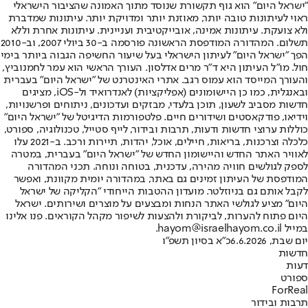
"ישראל היום" הוא גוף תקשורת שנוסד מתוך האמונה שהציבור הישראלי
ראוי לעיתונות טובה יותר, מאוזנת יותר ומדויקת יותר. עיתונות שמדברת
ולא צועקת. עיתונות אמינה, אובייקטיבית ועניינית. עיתונות אחרת וללא
תשלום. המהדורה המודפסת הראשונה פורסמה ב-30 ביולי 2007, וב-2010
הפך "ישראל היום" לעיתון הישראלי בעל שיעור החשיפה הגבוה ביותר בימי
חול. מו"ל העיתון היא ד"ר מרים אדלסון. העורך הראשי הוא עמר לחמנוביץ,
והעורך המייסד הוא עמוס רגב. אתרי האינטרנט של "ישראל היום" בעברית
ובאנגלית, כמו כן היישומונים (אפליקציות) לאנדרואיד ול-iOS, מציגים
חדשות מסביב לשעון, תוכן בלעדי, מבזקים ועדכונים, ניתוחים ופרשנויות,
וידיאו, פודקאסטים ושידורים חיים. פלטפורמות הדיגיטל של "ישראל היום"
כוללות ערוצי חדשות ודעות, תרבות ובידור, לייף סטייל, טכנולוגיה, ספורט,
כלכלה וצרכנות, בריאות, חיילים, אוכל, יהדות, תיירות ורכב. ב-2021 עלו
לאוויר האתר החדש והיישומון החדש של "ישראל היום" בעברית, במטרה
לספק לגולשים חוויה מהירה, עדכנית, בטוחה ונוחה. תכני המהדורה
המודפסת של העיתון זמינים גם באתר, במהדורה יומית מקוונת, ואפשר
לקבל אותם גם בניוזלטר. מועדון ההטבות הייחודי "הקליקה של ישראל
היום" מציע לגולשי האתר הנחות ומבצעים על מוצרים ושירותים. ישראל
היום פתוח להערות, לביקורת ולהצעות לשיפור מקהל הקוראים. פנו אלינו
במייל hayom@israelhayom.co.il.
יום שבת, 6.6.2026
כ"א בסיון תשפ"ו
חדשות
דעות
ספורט
ForReal
תרבות ובידור