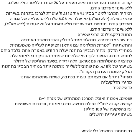
קודם. תוספת בעד שירות מלא תעמוד על 24 אגורות לליטר כולל מע"מ,
ללא שינוי מעדכון קודם.
המחיר המרבי לליטר בנזין 95 אוקטן נטול עופרת לצרכן בתחנה בשירות
עצמי באילת (ללא מע"מ) לא יעלה על 6.06 ש"ח לליטר,עלייה של אגורה
מעדכון קודם. תוספת בעד שירות מלא תעמוד על 20 אגורות (ללא מע"מ),
ללא שינוי מעדכון קודם.
תחנת דלק,צילום: הרצי שפירא
בת שבע אבוחצירה, מנהלת מינהל הדלק והגז במשרד האנרגיה
והתשתיות: ״למרות המלחמה עם איראן והציפייה לעלייה משמעותית
במחירי הדלק, מחיר הבנזין בתחנה יעלה החודש באגורה אחת בלבד ביחס
לחודש קודם. הסיבה לכך היא שלמרות שמחיר הבנזין הבינלאומי עלה
כתוצאה מהמלחמה עם איראן, חלה ירידה בשער החליפין של הדולר
בשיעור של 4.18%, מה שהוביל לעלייה מתונה יותר במחיר הבנזין בתחנות
הדלק לעומת העדכון הקודם".
טעינו? נתקן! אם מצאתם טעות בכתבה, נשמח שתשתפו אותנו
מחירי הדלק
עליה
כדאי
להכיר
שופינג, אמנות ואוכל: המרכז המתחדש של מזרח י-ם
קפיצה קטנה לחו"ל: טיילת חדשה, מיצגי אמנות, וכיכרות משופצות
בהשקעה של 100 מיליון ₪
בשיתוף עיריית ירושלים
כך תחסכו בחשמל בלי להזיע