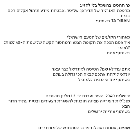
כך תחסכו בחשמל בלי להזיע
מהפכת האנרגיה של תדיראן: שליטה, אבטחת מידע וניהול אקלים חכם
בבית
בשיתוף TADIRAN
מאחורי הקלעים של הטעם הישראלי
איך אסם הפכה את תקופת הצנע והמחסור הקשה של שנות ה-40 למותג
לאומי?
בשיתוף אסם
אתם עוד לא שם? הטיסה למונדיאל כבר יצאה
יונדאי לוקחת אתכם לבמה הכי גדולה בעולם
בשיתוף יונדאי מבית כלמוביל
ירושלים 2040: העיר נערכת ל- 1.5 מליון תושבים
מנכ"לית העירייה מציגה תוכנית להשארת הצעירים ובניית עתיד הדור
הבא
בשיתוף עיריית ירושלים
שופינג, אמנות ואוכל: המרכז המתחדש של מזרח י-ם