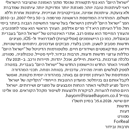
"ישראל היום" הוא גוף תקשורת שנוסד מתוך האמונה שהציבור הישראלי
ראוי לעיתונות טובה יותר, מאוזנת יותר ומדויקת יותר. עיתונות שמדברת
ולא צועקת. עיתונות אמינה, אובייקטיבית ועניינית. עיתונות אחרת וללא
תשלום. המהדורה המודפסת הראשונה פורסמה ב-30 ביולי 2007, וב-2010
הפך "ישראל היום" לעיתון הישראלי בעל שיעור החשיפה הגבוה ביותר בימי
חול. מו"ל העיתון היא ד"ר מרים אדלסון. העורך הראשי הוא עמר לחמנוביץ,
והעורך המייסד הוא עמוס רגב. אתרי האינטרנט של "ישראל היום" בעברית
ובאנגלית, כמו כן היישומונים (אפליקציות) לאנדרואיד ול-iOS, מציגים
חדשות מסביב לשעון, תוכן בלעדי, מבזקים ועדכונים, ניתוחים ופרשנויות,
וידיאו, פודקאסטים ושידורים חיים. פלטפורמות הדיגיטל של "ישראל היום"
כוללות ערוצי חדשות ודעות, תרבות ובידור, לייף סטייל, טכנולוגיה, ספורט,
כלכלה וצרכנות, בריאות, חיילים, אוכל, יהדות, תיירות ורכב. ב-2021 עלו
לאוויר האתר החדש והיישומון החדש של "ישראל היום" בעברית, במטרה
לספק לגולשים חוויה מהירה, עדכנית, בטוחה ונוחה. תכני המהדורה
המודפסת של העיתון זמינים גם באתר, במהדורה יומית מקוונת, ואפשר
לקבל אותם גם בניוזלטר. מועדון ההטבות הייחודי "הקליקה של ישראל
היום" מציע לגולשי האתר הנחות ומבצעים על מוצרים ושירותים. ישראל
היום פתוח להערות, לביקורת ולהצעות לשיפור מקהל הקוראים. פנו אלינו
במייל hayom@israelhayom.co.il.
יום שישי, 5.6.2026
כ' בסיון תשפ"ו
חדשות
דעות
ספורט
ForReal
תרבות ובידור