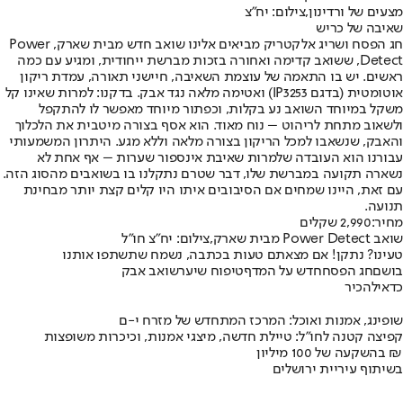
מצעים של ורדינון,צילום: יח"צ
שאיבה של כריש
חג הפסח ושריג אלקטריק מביאים אלינו שואב חדש מבית שארק, Power
Detect, ששואב קדימה ואחורה בזכות מברשת ייחודית, ומגיע עם כמה
ראשים. יש בו התאמה של עוצמת השאיבה, חיישני תאורה, עמדת ריקון
אוטומטית (בדגם IP3253) ואטימה מלאה נגד אבק. בדקנו: למרות שאינו קל
משקל במיוחד השואב נע בקלות, וכפתור מיוחד מאפשר לו להתקפל
ולשאוב מתחת לריהוט – נוח מאוד. הוא אסף בצורה מיטבית את הלכלוך
והאבק, שנשאבו למכל הריקון בצורה מלאה וללא מגע. היתרון המשמעותי
עבורנו הוא העובדה שלמרות שאיבת אינספור שערות – אף אחת לא
נשארה תקועה במברשת שלו, דבר שטרם נתקלנו בו בשואבים מהסוג הזה.
עם זאת, היינו שמחים אם הסיבובים איתו היו קלים קצת יותר מבחינת
תנועה.
מחיר:
2,990 שקלים
שואב Power Detect מבית שארק,צילום: יח"צ חו"ל
טעינו? נתקן! אם מצאתם טעות בכתבה, נשמח שתשתפו אותנו
בושם
חג הפסח
חדש על המדף
טיפוח שיער
שואב אבק
כדאי
להכיר
שופינג, אמנות ואוכל: המרכז המתחדש של מזרח י-ם
קפיצה קטנה לחו"ל: טיילת חדשה, מיצגי אמנות, וכיכרות משופצות
בהשקעה של 100 מיליון ₪
בשיתוף עיריית ירושלים