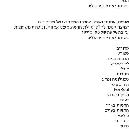
הבא
בשיתוף עיריית ירושלים
שופינג, אמנות ואוכל: המרכז המתחדש של מזרח י-ם
קפיצה קטנה לחו"ל: טיילת חדשה, מיצגי אמנות, וכיכרות משופצות
בהשקעה של 100 מיליון ₪
בשיתוף עיריית ירושלים
מדורים
ספורט
תרבות ובידור
לייף סטייל
אוכל
תיירות
טכנולוגיה ומדע
הורוסקופ
ForReal
מגזין השבוע
דעות
חדשות בארץ
חדשות בעולם
פוליטי
ביטחוני
חינוך