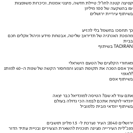
קפיצה קטנה לחו"ל: טיילת חדשה, מיצגי אמנות, וכיכרות משופצות
בהשקעה של 100 מיליון ₪
בשיתוף עיריית ירושלים
כך תחסכו בחשמל בלי להזיע
מהפכת האנרגיה של תדיראן: שליטה, אבטחת מידע וניהול אקלים חכם
בבית
בשיתוף TADIRAN
מאחורי הקלעים של הטעם הישראלי
איך אסם הפכה את תקופת הצנע והמחסור הקשה של שנות ה-40 למותג
לאומי?
בשיתוף אסם
אתם עוד לא שם? הטיסה למונדיאל כבר יצאה
יונדאי לוקחת אתכם לבמה הכי גדולה בעולם
בשיתוף יונדאי מבית כלמוביל
ירושלים 2040: העיר נערכת ל- 1.5 מליון תושבים
מנכ"לית העירייה מציגה תוכנית להשארת הצעירים ובניית עתיד הדור