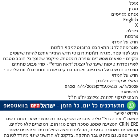
אוכל
מגזין
אנחנו מגייסים
English
X
כלכלה
צרכנות
חדש על המדף
סוגר פינה לחג: התאהבנו ברובוט לניקוי חלונות
רגע לפני פסח, מנקה חלונות רובוטי חדש החזיר אותם להיות שקופים
ונקיים • מצעים שמשרים אווירה רומנטית, מיקסר שהופך כל חובב מטבח
לשף וסדרת טיפוח שיער של יוצאת "האח הגדול" • מדי שבוע נוחתים
מוצרים חדשים על המדפים, ואנחנו בודקים אותם וחוזרים לדווח עליהם •
חדש על המדף
היאלי יעקבי-הנדלסמן
4/4/2025, 04:52
,עודכן
4/4/2025, 04:52
0
השמעה
רובוט לניקוי חלונות. צילום: יח"צ חו"ל
חידושי שיער
יוצאת "האח הגדול" טליה עובדיה השיקה סדרת מוצרי שיער תחת השם
CRINIERE המציעה שמפו, מסכה וקרם מגן חום. המוצרים ללא מלחים,
מועשרים בשמנים טבעיים, מכילים חומצה היאלורונית ומיועדים לשפר
שיער פגום, גם כזה שעבר החלקה. בדקנו: לא הרגשנו שינוי מיוחד לטובה