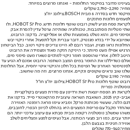
בעינינו מדובר במיקסר החלומות - ואנחנו מרוצים במיוחד.
מחיר: 2,790-2,290 שקלים
מיקסר חדש בסדרה 6 מבית BOSCH,צילום: יח"צ
לפעמים חלונות מתנקים
לקראת פסח מגיע לשוק רובוט שוטף חלונות חדש, HOBOT S7 Pro, ולו
שתי מטליות מסתובבות, טכנולוגיה שמתיזה ערפל עדין להסרת אבק
וסימני מים, והוא נשלט באמצעות שלט או אפליקציה. בדקנו: הרובוט,
שמיובא על ידי בנדא מגנטיק, דובר עברית וקל לתפעול. אחרי ניקוי יבש
החלונות נראו מצוין, ועבור רובם לא היינו צריכים ניקוי רטוב. כבל הביטחון
הרגיש אפילו מעט מיותר, כי היניקה חזקה מאוד ומצמידה את הרובוט
היטב לחלון. אחרי שהוספנו חומר ניקוי למתזים נשארו מעט סימני מים,
אולם כשדיללנו את החומר במים המצב השתפר. הרובוט אמנם לא הגיע עד
לסנטימטר האחרון של הפינות בכל חלון והניקוי איטי יחסית, אבל החלונות
שלנו שוב נראים שקופים ונקיים, אנחנו מרוצים, וזה מה שחשוב.
מחיר: 2,190 שקלים
רובוט שוטף חלונות HOBOT S7 Pro,צילום: יח"צ חו"ל
נוסטלגיה כפרית
לקראת חג הפסח יוצאת רשת ורדינון עם סדרת מצעים בקולקציית
אביב-קיץ 2025, השואבת השראה עיצובית מהקאנטרי סייד. בדקנו את
דגם הלנה, שעשוי מכותנת פרקל, ומביא עימו מראה רומנטי. האווירה
שהחדר מקבל עם פריסת המצעים היא בהחלט לכיוון הכפרי, לחובבים,
משהו שמשלב נוסטלגיה רקומה מבית סבתא עם עיצוב עדכני יותר. הם
יותר עבים, כמו רוב מצעי הכותנה, אבל נעימים למגע ומצליחים לשלב
אווירה חגיגית בצבעם הלבן.
מחיר:
770-540 שקלים