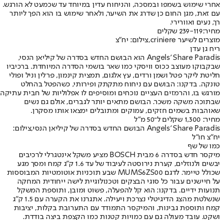
אחרי שימוש בשמפו ובמסכה, והניחוח עדין במיוחד עד שכמעט לא הורגש.
עם זאת, מגן החום כן שדרג את השיער, ולאחר שימוש בו הוא הפך ליותר
רך, נעים ואוורירי.
מחיר:
239-119 שקלים
מוצרים לשיער criniere,צילום: יח"צ
ריח גן עדן
Angels' Share Paradis הוא הבושם החדש בסדרה של קיליאן הנסי,
שבקבוקו מעוצב ככוס וויסקי כמו שאר בושמי הסדרה המיוחדת. ברכיביו
חליטת ליקר פטל ושמן ורדים, עץ אלגום, תמצית קינמון, פרלין וניל ופולי
טונקה. בדקנו: הבושם עם ניחוח מתקתק ופירותי, כשהפטל בהחלט
מורגש בו, והרמזים העציים נוכחים ומוסיפים לו אפלוליות של חבית עתיקה
שבתוכה משקה משכר. הבושם מתאים יותר לגברים, אולם גם נשים
שאוהבות בשמים חזקים, עמוקים ומתובלים ימצאו אותו מסקרן.
מחיר: 1,300 שקלים ל־50 מ"ל
Angels' Share Paradis הבושם החדש בסדרה של קיליאן הנסי,צילום:
יח"צ חו"ל
כמו של שף
מיקסר חדש בסדרה 6 מבית BOSCH מציע משקל אינטגרלי לרכיבים
יבשים ולנוזלים, קערת נירוסטה לעיבוד של עד 1.6 ק"ג קמח ומסך מגע
שכולל טיימר. לדגם MUMS6ZS00 שבע תוכניות אוטומטיות המבוססות
על חיישנים עבור כל סוגי הבצקים וטכנולוגיית לישה ייחודית המחקה
תנועות ידיים. בדקנו: הוא קל להפעלה, פשוט ומובן, ותוספת המשקל
שנשלטת מהצג הדיגיטלי נצרכת ויעילה. אתגרנו את הקערה עם 1.5 ק"ג
קמח ותוספת גבינות, והמיקסר התמודד עם התערובת בקלות, יציבות
ושקט. עובד מעולה גם עם כמויות קטנות כמו הקצפת ביצה בודדת.