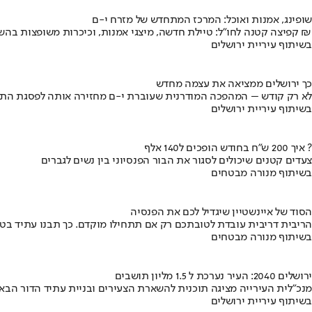
שופינג, אמנות ואוכל: המרכז המתחדש של מזרח י-ם
קפיצה קטנה לחו"ל: טיילת חדשה, מיצגי אמנות, וכיכרות משופצות בהשקעה של 100 מיליון ₪
בשיתוף עיריית ירושלים
כך ירושלים ממציאה את עצמה מחדש
לא רק קודש – המהפכה המודרנית שעוברת י-ם מחזירה אותה לפסגת התי
בשיתוף עיריית ירושלים
איך 200 ש"ח בחודש הופכים ל140 אלף ?
צעדים קטנים שיכולים לסגור את הבור הפנסיוני בין נשים לגברים
בשיתוף מנורה מבטחים
הסוד של איינשטיין שיגדיל לכם את הפנסיה
הריבית דריבית עובדת לטובתכם רק אם תתחילו מוקדם. כך תבנו עתיד בט
בשיתוף מנורה מבטחים
ירושלים 2040: העיר נערכת ל 1.5 מליון תושבים
מנכ"לית העירייה מציגה תוכנית להשארת הצעירים ובניית עתיד הדור הבא
בשיתוף עיריית ירושלים