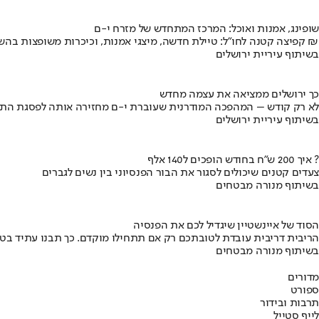
שופינג, אמנות ואוכל: המרכז המתחדש של מזרח י-ם
קפיצה קטנה לחו"ל: טיילת חדשה, מיצגי אמנות, וכיכרות משופצות בהשקעה של 100 מיליון ₪
בשיתוף עיריית ירושלים
כך ירושלים ממציאה את עצמה מחדש
לא רק קודש – המהפכה המודרנית שעוברת י-ם מחזירה אותה לפסגת התי
בשיתוף עיריית ירושלים
איך 200 ש"ח בחודש הופכים ל140 אלף ?
צעדים קטנים שיכולים לסגור את הבור הפנסיוני בין נשים לגברים
בשיתוף מנורה מבטחים
הסוד של איינשטיין שיגדיל לכם את הפנסיה
הריבית דריבית עובדת לטובתכם רק אם תתחילו מוקדם. כך תבנו עתיד בט
בשיתוף מנורה מבטחים
מדורים
ספורט
תרבות ובידור
לייף סטייל