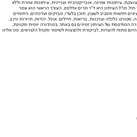
ועקת. עיתונות אמינה, אובייקטיבית ועניינית. עיתונות אחרת וללא
עור החשיפה הגבוה ביותר בימי חול. מו"ל העיתון היא ד"ר מרים אדלסון. העורך הראשי הוא עמר
 והעורך המייסד הוא עמוס רגב. אתרי האינטרנט של "ישראל היום" בעברית ובאנגלית, כמו כן היישומונים (אפליקציות) לאנדרואיד ול-iOS, מציגים חדשות מסביב לשעון, תוכן בלעדי, מבזקים ועדכונים, ניתוחים
, ספורט, כלכלה וצרכנות, בריאות, חיילים, אוכל, יהדות, תיירות ורכב.
דורה המודפסת של העיתון זמינים גם באתר, במהדורה יומית מקוונת,
היום פתוח להערות, לביקורת ולהצעות לשיפור מקהל הקוראים. פנו אלינו