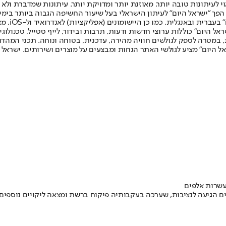
לעיתונות טובה יותר, מאוזנת יותר ומדויקת יותר. עיתונות שמדברת ולא צ
שלום. המהדורה המודפסת הראשונה פורסמה ב-30 ביולי 2007, וב-2010 הפך "ישראל היום" לעיתון הישראלי בעל שי
לחמנוביץ,
ל היום" כוללות ערוצי חדשות ודעות, תרבות ובידור, לייף סטייל, טכנולוגיה
ברית, במטרה לספק לגולשים חוויה מהירה, עדכנית, בטוחה ונוחה. תכני המה
ל היום" מציע לגולשי האתר הנחות ומבצעים על מוצרים ושירותים. ישראל 
עשרות אלפים
 הגיעה לנציבות, שערכה בעקבותיה פיקוח ברשת ומצאה ליקויים נוספים