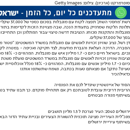
סופרמרקט (ארכיון). צילום: Getty Images
רשת 'מחסני השוק' תפצה לקוח עם מוגבלות בסכום כספי של 37,000 שקלים בגין אי כיבוד תקנות פטור מהמתנה בתור.
תלונת הלקוח שמחזיק בתעודת הנכה, שבה מצוינת הזכות לקדימות בתורים 
מוגבלות והתקנות מכוחו. הנציבות דרשה פיצוי עבור המתלונן וכן התחייב
בסך של 37,000 שקלים.
דן רשל, נציב שוויון זכויות לאנשים עם מוגבלות במשרד המשפטים: "פטור 
הסברה, הדרכה העלאת והגברת מודעות, לצד חקיקה ואכיפה - במטרה לקדם
נכים. בישראל חיים כיום כ- 1.7 מיליון איש עם מוגבלות, המהווים כ- 18% מכלל האוכלוסייה (אילוסטרציה),צילום: Getty Images
כיום כ- 1.7 מיליון אנשים עם מוגבלות, המהווים כ- 18% מכלל אוכלוסיית ישראל, מתוכם כ- 100,000 אנשים עם מוגבלות שנוספו מתחילת מלחמת "חרבות ברזל".
טעינו? נתקן! אם מצאתם טעות בכתבה, נשמח שתשתפו אותנו
כדאי
להכיר
הסוד של איינשטיין שיגדיל לכם את הפנסיה
הריבית דריבית עובדת לטובתכם רק אם תתחילו מוקדם. כך תבנו עתיד בט
בשיתוף מנורה מבטחים
ירושלים 2040: העיר נערכת ל 1.5 מליון תושבים
מנכ"לית העירייה מציגה תוכנית להשארת הצעירים ובניית עתיד הדור הבא
בשיתוף עיריית ירושלים