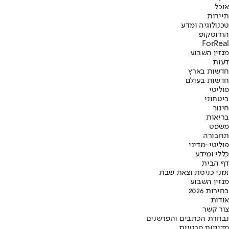
אוכל
תיירות
טכנולוגיה ומדע
הורוסקופ
ForReal
מגזין השבוע
דעות
חדשות בארץ
חדשות בעולם
פוליטי
ביטחוני
חינוך
בריאות
משפט
תחבורה
פוליטי-מדיני
כללי ומידע
דף הבית
זמני כניסת וצאת שבת
מגזין השבוע
בחירות 2026
אודות
צור קשר
נבחרת הכתבים והפרשנים
מדיניות פרטיות