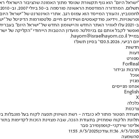
"ישראל היום" הוא גוף תקשורת שנוסד מתוך האמונה שהציבור הישראלי ראוי 
ת
ופרשנויות, וידיאו, פודקאסטים ושידורים חיים. פלטפורמות הדיגיטל של "ישרא
ב-2021 עלו לאוויר האתר החדש והיישומון החדש של "ישראל היום" בע
ואפשר לקבל אותם גם בניוזלטר. מועדון ההטבות הייחודי "הקליקה של ישרא
במייל hayom@israelhayom.co.il.
יום רביעי, 20.5.2026
ד' בסיון תשפ"ו
חדשות
דעות
ספורט
ForReal
תרבות ובידור
אוכל
מגזין
אנחנו מגייסים
English
X
כלכלה
צרכנות
תעודת הפטור מתור לא כובדה - רשת השיווק תפצה לקוח בעל מוגבלות ב
תלונת הלקוח שמחזיק בתעודת הנכה, שבה מצוינת הזכות לקדימות בתורים
אלינור שירקני-קופמן
מירב סבר
9/3/2025, 11:36
,עודכן
9/3/2025, 11:55
0
השמעה