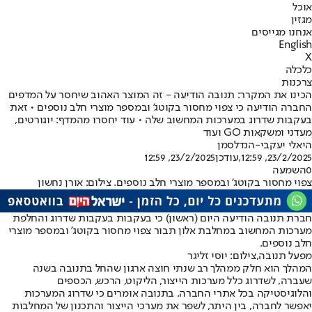
אוכל
מגזין
אנחנו מגייסים
English
X
כלכלה
צרכנות
הכינו את המקרר: תנובה הודיעה - זה המוצר האהוב שיחסר על המדפים
החברה הודיעה כי צפוי מחסור בקוטג' ובמספר מוצרי חלב נוספים • זאת
בעקבות שדרוג במערכות המחשוב שלה • עוד יחסרו מהמדף: יוגורטים,
מעדני ומשקאות GO ועוד
היאלי יעקבי-הנדלסמן
23/2/2025, 12:59
,עודכן
23/2/2025, 12:59
0
השמעה
צפוי מחסור בקוטג' ובמספר מוצרי חלב נוספים. צילום: אורן נחשון
חברת תנובה הודיעה היום (ראשון) כי בעקבות בעקבות שדרוג והחלפת
מערכות המחשוב במחלבת אלון תבור צפוי מחסור בקוטג' ובמספר מוצרי
חלב נוספים.
מפעל תנובה,צילום: יוסי זליגר
המהלך הוא חלק ממהלך רב שנתי חוצה ארגון שהחל בתנובה בשנה
שעברה, לשדרוג כלל מערכות הייצור, הליקוט, הרכש, הכספים
והלוגיסטיקה בכל אתרי החברה. בתנובה אומרים כי שדרוג המערכות
יאפשר לחברה, בין היתר, לשפר את מערכי הייצור והתכנון של המחלבות