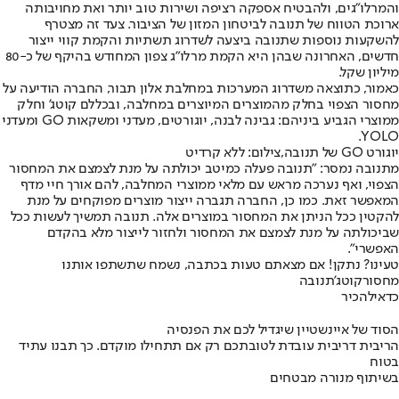
והמרלו"גים, ולהבטיח אספקה רציפה ושירות טוב יותר ואת מחויבותה
ארוכת הטווח של תנובה לביטחון המזון של הציבור. צעד זה מצטרף
להשקעות נוספות שתנובה ביצעה לשדרוג תשתיות והקמת קווי ייצור
חדשים, האחרונה שבהן היא הקמת מרלו"ג צפון המחודש בהיקף של כ-80
מיליון שקל.
כאמור, כתוצאה משדרוג המערכות במחלבת אלון תבור, החברה הודיעה על
מחסור הצפוי בחלק מהמוצרים המיוצרים במחלבה, ובכללם קוטג' וחלק
ממוצרי הגביע ביניהם: גבינה לבנה, יוגורטים, מעדני ומשקאות GO ומעדני
YOLO.
יוגורט GO של תנובה,צילום: ללא קרדיט
מתנובה נמסר: "תנובה פעלה כמיטב יכולתה על מנת לצמצם את המחסור
הצפוי, ואף נערכה מראש עם מלאי ממוצרי המחלבה, להם אורך חיי מדף
המאפשר זאת. כמו כן, החברה תגברה ייצור מוצרים מפוקחים על מנת
להקטין ככל הניתן את המחסור במוצרים אלה. תנובה תמשיך לעשות ככל
שביכולתה על מנת לצמצם את המחסור ולחזור לייצור מלא בהקדם
האפשרי".
טעינו? נתקן! אם מצאתם טעות בכתבה, נשמח שתשתפו אותנו
מחסור
קוטג'
תנובה
כדאי
להכיר
הסוד של איינשטיין שיגדיל לכם את הפנסיה
הריבית דריבית עובדת לטובתכם רק אם תתחילו מוקדם. כך תבנו עתיד
בטוח
בשיתוף מנורה מבטחים