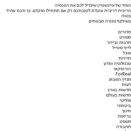
הסוד של איינשטיין שיגדיל לכם את הפנסיה
הריבית דריבית עובדת לטובתכם רק אם תתחילו מוקדם. כך תבנו עתיד
בטוח
בשיתוף מנורה מבטחים
מדורים
ספורט
תרבות ובידור
לייף סטייל
אוכל
תיירות
טכנולוגיה ומדע
הורוסקופ
ForReal
מגזין השבוע
דעות
חדשות בארץ
חדשות בעולם
פוליטי
ביטחוני
חינוך
בריאות
משפט
תחבורה