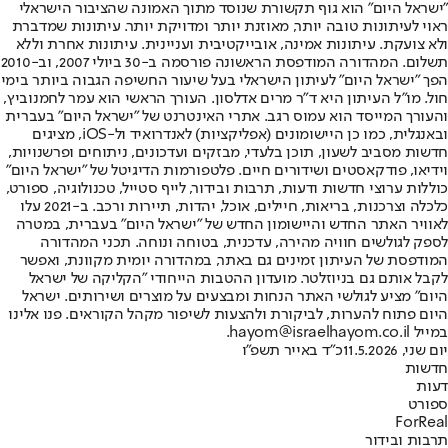
"ישראל היום" הוא גוף תקשורת שנוסד מתוך האמונה שהציבור הישראלי
ראוי לעיתונות טובה יותר, מאוזנת יותר ומדויקת יותר. עיתונות שמדברת
ולא צועקת. עיתונות אמינה, אובייקטיבית ועניינית. עיתונות אחרת וללא
תשלום. המהדורה המודפסת הראשונה פורסמה ב-30 ביולי 2007, וב-2010
הפך "ישראל היום" לעיתון הישראלי בעל שיעור החשיפה הגבוה ביותר בימי
חול. מו"ל העיתון היא ד"ר מרים אדלסון. העורך הראשי הוא עמר לחמנוביץ,
והעורך המייסד הוא עמוס רגב. אתרי האינטרנט של "ישראל היום" בעברית
ובאנגלית, כמו כן היישומונים (אפליקציות) לאנדרואיד ול-iOS, מציגים
חדשות מסביב לשעון, תוכן בלעדי, מבזקים ועדכונים, ניתוחים ופרשנויות,
וידיאו, פודקאסטים ושידורים חיים. פלטפורמות הדיגיטל של "ישראל היום"
כוללות ערוצי חדשות ודעות, תרבות ובידור, לייף סטייל, טכנולוגיה, ספורט,
כלכלה וצרכנות, בריאות, חיילים, אוכל, יהדות, תיירות ורכב. ב-2021 עלו
לאוויר האתר החדש והיישומון החדש של "ישראל היום" בעברית, במטרה
לספק לגולשים חוויה מהירה, עדכנית, בטוחה ונוחה. תכני המהדורה
המודפסת של העיתון זמינים גם באתר, במהדורה יומית מקוונת, ואפשר
לקבל אותם גם בניוזלטר. מועדון ההטבות הייחודי "הקליקה של ישראל
היום" מציע לגולשי האתר הנחות ומבצעים על מוצרים ושירותים. ישראל
היום פתוח להערות, לביקורת ולהצעות לשיפור מקהל הקוראים. פנו אלינו
במייל hayom@israelhayom.co.il.
יום שני, 11.5.2026
כ"ד באייר תשפ"ו
חדשות
דעות
ספורט
ForReal
תרבות ובידור