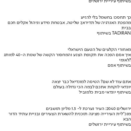
בשיתוף עיריית ירושלים
כך תחסכו בחשמל בלי להזיע
מהפכת האנרגיה של תדיראן: שליטה, אבטחת מידע וניהול אקלים חכם
בבית
בשיתוף TADIRAN
מאחורי הקלעים של הטעם הישראלי
איך אסם הפכה את תקופת הצנע והמחסור הקשה של שנות ה-40 למותג
לאומי?
בשיתוף אסם
אתם עוד לא שם? הטיסה למונדיאל כבר יצאה
יונדאי לוקחת אתכם לבמה הכי גדולה בעולם
בשיתוף יונדאי מבית כלמוביל
ירושלים 2040: העיר נערכת ל- 1.5 מליון תושבים
מנכ"לית העירייה מציגה תוכנית להשארת הצעירים ובניית עתיד הדור
הבא
בשיתוף עיריית ירושלים