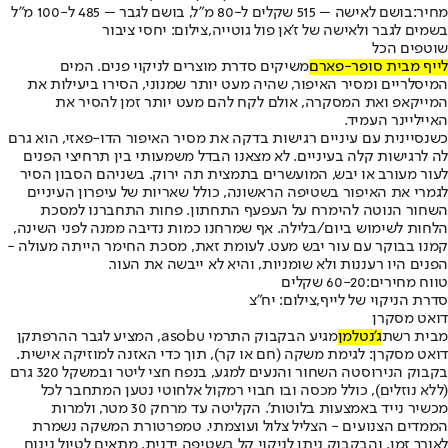
מחיר:
בושם לאישה – 515 שקלים ל-80 מ"ל, בושם לגבר – 485 ל-100 מ"ל
בשמים לגבר ולאישה של ז'אן פול גוטייה,צילום: יחסי ציבור
שוטפים הכל
לייף מבית סופר-פארם
משיקים סדרת מוצרים לניקוי פנים. המים
המיסלריים ומסיר האיפור, שהיה מעט יותר שמנוני, הסירו ביעילות את
המייקאפ ואת המסקרה, אולם לקח להם מעט יותר זמן להסיר את
האייליינר העמיד.
כשנסיינית עם עיניים רגישות בדקה את מסיר האיפור הדו-פאזי, הוא גרם
לה לרגישות קלה בעיניים. לא מצאנו הבדל משמעותי בין תרחיצי הפנים
לעור מעורב או יבש, המועשרים בתמצית תה ירוק. בשניהם הסבון הסיר
לגמרי את האיפור בשטיפה הראשונה, כולל שאריות של עיפרון העיניים
השחור הנוטה להימרח על העפעף התחתון. פחות התחברנו למסכת
הלחות לשימוש ביום/בלילה. אף שמרחנו כמות נדיבה ממנה לפני השינה,
קמנו בבוקר עם עור יבש מעט. לעומת זאת, מסכת החימר הייתה מעולה -
הפנים היו רעננות ולא שומניות, והיא לא ייבשה את העור.
טווח מחירים:
60-20 שקלים
סדרת הניקוי של לייף,צילום: יח"צ
דואט מסקרן
מבית רשת
ג'נטלמן
מגיע הבקבוק התרמי asobu, המציע לגבר ההרפתקן
דואט מסקרן: לגימת משקה (חם או קר), תוך כדי האזנה למוזיקה אישית.
בקבוק הנירוסטה השחור והנעים למגע, בנפח חצי ליטר ובמשקל 320 גרם
(ללא נוזלים), כולל מכסה ובו חבוי רמקול אלחוטי נטען המתחבר לכל
מכשיר נייד באמצעות בלוטות'. הקליטה עד מרחק 30 מטר, ולמרות
הממדים הצנועים - הצליל צלול ועוצמתי. טמפרטורת המשקה נשמרת
לאורך זמן, והבקבוק ניתן לניקוי קל בשטיפה ידנית. מתאים לטיול נינוח