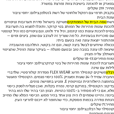
בפארק או להאזנה בישיבת צוות נמרצת במשרד.
מחיר: 219 שקלים
בקבוק תרמי עם רמקול אלחוטי של רשת ג'נטלמן,צילום: יחסי ציבור
עוגת הבית
רשת
ט
ס
ה הבית של הממתקים
משיקה בישראל סדרת תערובות וציפויים
להכנת עוגות מהירות של המותג בטי קרוקר, ותוכלו למצוא בה תערובת
בסיס להכנת עוגות כמו קינמון, וניל ורד ולווט, וגם ציפויים כמו וניל קונפטי
עם סוכריות צבעוניות. כל מה שצריך זה לערבב עם שמן, ביצים ומים –
ומהתנור יוצאת עוגה נאה בטעם ביתי.
ככאלה שיודעים לבשל ביצה קשה, וגם זה בקושי, התלהבנו מהעובדה
שיצאה לנו עוגה בגובה טוב ובטעם מוצלח – בעיקר עוגת הווניל, שהציפוי
השתלב עליה מצוין.
טווח מחירים:
18-13 שקלים
תערובת להכנת עוגות מהירות של בטי קרוקר,צילום: יחסי ציבור
לילות עם שינה
רבלון
משיקים קונסילר חדש: FLEX WEAR מסדרת קולורסטיי, שלדברי
החברה עמיד ל-24 שעות ומעניק 100% כיסוי פגמים. הקונסילר מועשר
בחומצה היאלורונית ובוויטמין E, ומגיע בחמישה גוונים.
בדקנו: הקונסילר, במרקם קרמי, נמרח בקלות, ואכן מצליח לספק כיסוי
מלא, אם כי לא מסתיר ב-100% כהויות. הגוון הכי בהיר שלו הוא בהיר
בינוני, והיינו שמחים לו היה גוון אחד בהיר ממש. הכיסוי המלא שלו מחייב
הנחת פודרה בכמות מספקת, כדי שהחומר לא ייכנס לחריצי העין.
מחיר:
71 שקלים
קונסילר של רבלון,צילום: יחסי ציבור
פנינים משקמות