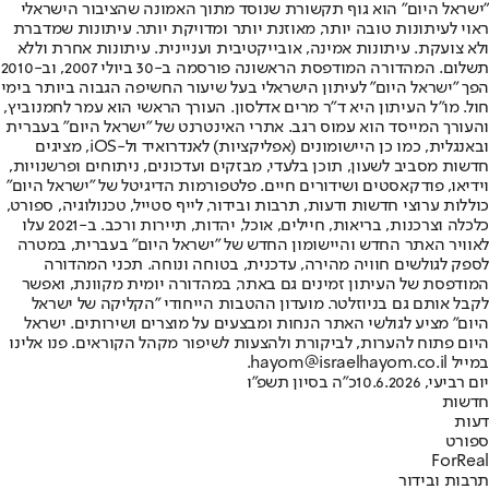
"ישראל היום" הוא גוף תקשורת שנוסד מתוך האמונה שהציבור הישראלי
ראוי לעיתונות טובה יותר, מאוזנת יותר ומדויקת יותר. עיתונות שמדברת
ולא צועקת. עיתונות אמינה, אובייקטיבית ועניינית. עיתונות אחרת וללא
תשלום. המהדורה המודפסת הראשונה פורסמה ב-30 ביולי 2007, וב-2010
הפך "ישראל היום" לעיתון הישראלי בעל שיעור החשיפה הגבוה ביותר בימי
חול. מו"ל העיתון היא ד"ר מרים אדלסון. העורך הראשי הוא עמר לחמנוביץ,
והעורך המייסד הוא עמוס רגב. אתרי האינטרנט של "ישראל היום" בעברית
ובאנגלית, כמו כן היישומונים (אפליקציות) לאנדרואיד ול-iOS, מציגים
חדשות מסביב לשעון, תוכן בלעדי, מבזקים ועדכונים, ניתוחים ופרשנויות,
וידיאו, פודקאסטים ושידורים חיים. פלטפורמות הדיגיטל של "ישראל היום"
כוללות ערוצי חדשות ודעות, תרבות ובידור, לייף סטייל, טכנולוגיה, ספורט,
כלכלה וצרכנות, בריאות, חיילים, אוכל, יהדות, תיירות ורכב. ב-2021 עלו
לאוויר האתר החדש והיישומון החדש של "ישראל היום" בעברית, במטרה
לספק לגולשים חוויה מהירה, עדכנית, בטוחה ונוחה. תכני המהדורה
המודפסת של העיתון זמינים גם באתר, במהדורה יומית מקוונת, ואפשר
לקבל אותם גם בניוזלטר. מועדון ההטבות הייחודי "הקליקה של ישראל
היום" מציע לגולשי האתר הנחות ומבצעים על מוצרים ושירותים. ישראל
היום פתוח להערות, לביקורת ולהצעות לשיפור מקהל הקוראים. פנו אלינו
במייל hayom@israelhayom.co.il.
יום רביעי, 10.6.2026
כ"ה בסיון תשפ"ו
חדשות
דעות
ספורט
ForReal
תרבות ובידור