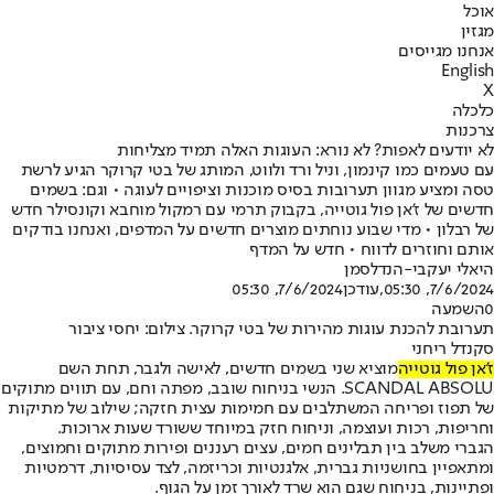
אוכל
מגזין
אנחנו מגייסים
English
X
כלכלה
צרכנות
לא יודעים לאפות? לא נורא: העוגות האלה תמיד מצליחות
עם טעמים כמו קינמון, וניל ורד ולווט, המותג של בטי קרוקר הגיע לרשת
טסה ומציע מגוון תערובות בסיס מוכנות וציפויים לעוגה • וגם: בשמים
חדשים של ז'אן פול גוטייה, בקבוק תרמי עם רמקול מוחבא וקונסילר חדש
של רבלון • מדי שבוע נוחתים מוצרים חדשים על המדפים, ואנחנו בודקים
אותם וחוזרים לדווח • חדש על המדף
היאלי יעקבי-הנדלסמן
7/6/2024, 05:30
,עודכן
7/6/2024, 05:30
0
השמעה
תערובת להכנת עוגות מהירות של בטי קרוקר. צילום: יחסי ציבור
סקנדל ריחני
ז'אן פול גוטייה
מוציא שני בשמים חדשים, לאישה ולגבר, תחת השם
SCANDAL ABSOLU. הנשי בניחוח שובב, מפתה וחם, עם תווים מתוקים
של תפוז ופריחה המשתלבים עם חמימות עצית חזקה; שילוב של מתיקות
וחריפות, רכות ועוצמה, וניחוח חזק במיוחד ששורד שעות ארוכות.
הגברי משלב בין תבלינים חמים, עצים רעננים ופירות מתוקים וחמוצים,
ומתאפיין בחושניות גברית, אלגנטיות וכריזמה, לצד עסיסיות, דרמטיות
ופתיינות, בניחוח שגם הוא שרד לאורך זמן על הגוף.