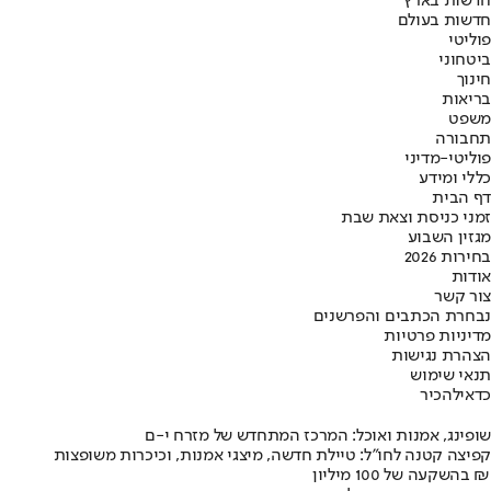
חדשות בארץ
חדשות בעולם
פוליטי
ביטחוני
חינוך
בריאות
משפט
תחבורה
פוליטי-מדיני
כללי ומידע
דף הבית
זמני כניסת וצאת שבת
מגזין השבוע
בחירות 2026
אודות
צור קשר
נבחרת הכתבים והפרשנים
מדיניות פרטיות
הצהרת נגישות
תנאי שימוש
כדאי
להכיר
שופינג, אמנות ואוכל: המרכז המתחדש של מזרח י-ם
קפיצה קטנה לחו"ל: טיילת חדשה, מיצגי אמנות, וכיכרות משופצות
בהשקעה של 100 מיליון ₪