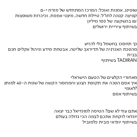
שופינג, אמנות ואוכל: המרכז המתחדש של מזרח י-ם
קפיצה קטנה לחו"ל: טיילת חדשה, מיצגי אמנות, וכיכרות משופצות
בהשקעה של 100 מיליון ₪
בשיתוף עיריית ירושלים
כך תחסכו בחשמל בלי להזיע
מהפכת האנרגיה של תדיראן: שליטה, אבטחת מידע וניהול אקלים חכם
בבית
בשיתוף TADIRAN
מאחורי הקלעים של הטעם הישראלי
איך אסם הפכה את תקופת הצנע והמחסור הקשה של שנות ה-40 למותג
לאומי?
בשיתוף אסם
אתם עוד לא שם? הטיסה למונדיאל כבר יצאה
יונדאי לוקחת אתכם לבמה הכי גדולה בעולם
בשיתוף יונדאי מבית כלמוביל