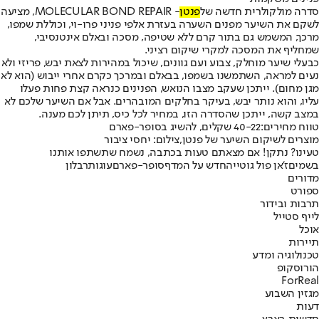
סדרה מולקולרית חדשה של
פנטן
- MOLECULAR BOND REPAIR, מציעה
לשקם את השיער מפנים השערה בעזרת אלפי פניני פרו-וי, וכוללת שמפו,
מרכך, המשמש גם בתור קרם ללא שטיפה, מסכה ובאלם אינטנסיבי,
שמחליף את המסכה למקרי שיקום רציני.
כבעלי שיער מוחלק, צבוע ועם גוונים, שיכול במהירות לצאת יבש, פריזי ולא
נעים למראה, השתמשנו בשמפו, בבאלם ובמרכך כקרם אחרי ייבוש (הוא לא
מגן מחום). ייתכן שעקב מצבו הנואש, הפנינים כנראה קצת פחות פעלו
עליו, והוא נותר יבש, בעיקר בחלקים המובהרים. אבל אם השיער שלכם לא
במצב קשה, ייתכן שהסדרה הזו, במחיר לכל כיס, תיתן לכם מענה.
טווח מחירים:
40-22 שקלים, להשיג בסופר-פארם
מוצרים לשיקום השיער של פנטן,צילום: יחסי ציבור
טעינו? נתקן! אם מצאתם טעות בכתבה, נשמח שתשתפו אותנו
בשמים
ז'אן פול גוטייה
חדש על המדף
סופר-פארם
עוגות
רבלון
מדורים
ספורט
תרבות ובידור
לייף סטייל
אוכל
תיירות
טכנולוגיה ומדע
הורוסקופ
ForReal
מגזין השבוע
דעות