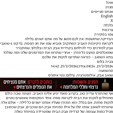
אוכל
מגזין
אנחנו מגייסים
English
X
כלכלה
צרכנות
צפו בסקירה
הבדיקה שחושפת: אין לכם מושג על מה אתם ישנים בלילה
לקראת ניקיונות האביב המתקרב ומביא עמו את חג הפסח, בדקנו 4 שואבי
אבק למזרנים כדי להילחם בקרדית אבק הבית ובלכלוך, שמתברר
שמאכלסים כמעט כל מזרן • אחרי שתראו את הסרטונים שלנו ומה שנלכד
בתא השואב - כנראה שתרוצו לנקות את שלכם
צביה בלום
21/2/2024, 08:24
,עודכן
21/2/2024, 14:42
0
השמעה
שואב אבק, אילוסטרציה. צילום: גטי אימג'ס
אף שהחורף עדיין כאן, בקרוב מאוד יגיע אלינו האביב, העונה שבה כולם
מתחילים לנקות את הבית לקראת פסח. אחד המקומות שאנשים נוטים
לנקות פחות, אם בכלל, הוא המזרן שעליו אנחנו ישנים כל לילה - אולם אלה
שיטרחו לשאוב אותו יגלו על אילו כמויות אבק הם שוכבים, אבק שכמובן
מכיל כמות עצומה של קרדית אבק הבית שמטרידה במיוחד כאלה