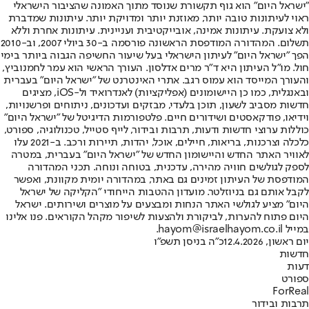
"ישראל היום" הוא גוף תקשורת שנוסד מתוך האמונה שהציבור הישראלי
ראוי לעיתונות טובה יותר, מאוזנת יותר ומדויקת יותר. עיתונות שמדברת
ולא צועקת. עיתונות אמינה, אובייקטיבית ועניינית. עיתונות אחרת וללא
תשלום. המהדורה המודפסת הראשונה פורסמה ב-30 ביולי 2007, וב-2010
הפך "ישראל היום" לעיתון הישראלי בעל שיעור החשיפה הגבוה ביותר בימי
חול. מו"ל העיתון היא ד"ר מרים אדלסון. העורך הראשי הוא עמר לחמנוביץ,
והעורך המייסד הוא עמוס רגב. אתרי האינטרנט של "ישראל היום" בעברית
ובאנגלית, כמו כן היישומונים (אפליקציות) לאנדרואיד ול-iOS, מציגים
חדשות מסביב לשעון, תוכן בלעדי, מבזקים ועדכונים, ניתוחים ופרשנויות,
וידיאו, פודקאסטים ושידורים חיים. פלטפורמות הדיגיטל של "ישראל היום"
כוללות ערוצי חדשות ודעות, תרבות ובידור, לייף סטייל, טכנולוגיה, ספורט,
כלכלה וצרכנות, בריאות, חיילים, אוכל, יהדות, תיירות ורכב. ב-2021 עלו
לאוויר האתר החדש והיישומון החדש של "ישראל היום" בעברית, במטרה
לספק לגולשים חוויה מהירה, עדכנית, בטוחה ונוחה. תכני המהדורה
המודפסת של העיתון זמינים גם באתר, במהדורה יומית מקוונת, ואפשר
לקבל אותם גם בניוזלטר. מועדון ההטבות הייחודי "הקליקה של ישראל
היום" מציע לגולשי האתר הנחות ומבצעים על מוצרים ושירותים. ישראל
היום פתוח להערות, לביקורת ולהצעות לשיפור מקהל הקוראים. פנו אלינו
במייל hayom@israelhayom.co.il.
יום ראשון, 12.4.2026
כ"ה בניסן תשפ"ו
חדשות
דעות
ספורט
ForReal
תרבות ובידור