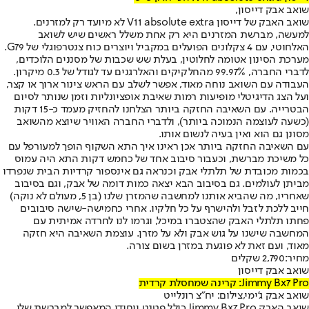
שואב אבק דייסון,
שואב האבק של דייסון V11 absolute extra לא מיועד רק למזרנים.
למעשה, מברשת המזרנים היא רק אחת משלל ראשים שיש לשואב
האלחוטי, עם 4 צקלונים הפועלים במקביל ויוצרים כוח צנטרפוגלי של G79.
מערכת הסינון אטומה לחלוטין, בעלת שש שכבות של מסננים הלוכדים,
לדברי החברה, 99.97% מהחלקיקים והאלרגנים עד לגודל של 0.3 מיקרון.
העבודה עם השואב נוחה מאוד, אפשר לשלב עם הראש צינור ארוך או קצר,
ועל הצג הדיגיטלי מופיעות רמות שאיבת אופציונליות וזמן שנותר לסיום
הבטרייה. עם השאיבה החזקה ביותר הצלחנו להחזיק מעמד כ-15 דקות
(כשעה לעוצמה הנמוכה ביותר), ולדברי החברה האוויר שיוצא מהשואב
מסונן גם הוא ואין בעיה לנשום אותו.
עם השאיבה החזקה ביותר אכן ראינו איך התא השקוף הופך למעורפל עם
כל משיכת מברשת, וכעבור סיבוב אחד של כחמש דקות התא היה עמוס
בכמות מכובדת של תלתלי אבק וכנראה גם אינספור קרדיות הבית שנפרדו
מביתן לעולמים. גם בסיבוב הבא יצאה כמות דומה של אבק, וגם בסיבוב
שאחריו, מה שהביא אותנו למחשבה שהמזרן שלנו (בן 5, מעולם לא נוקה)
חייב ללכת לזבל ולהישרף על כל חלקיו. אחרי כחמישה-שישה סיבובים
פחתו תלתלי האבק שהצטברו במיכל, וגרמו לנו לחרדה אמיתית עם
המחשבה שישנו על גוש אבק ולא על מזרן. עוצמת השאיבה היא חזקה
מאוד, ועם זאת לא פוגעת במזרן בשום צורה.
מחיר:
2,790 שקלים
שואב אבק דייסון
Jimmy Bx7 Pro: קרינה שמחסלת קרדית
שואב אבק ג'ימי,צילום: יח"צ רונלייט
שואב האבק Jimmy Bx7 Pro כולל פטנט ייחודי המאפשר למברשת שלו