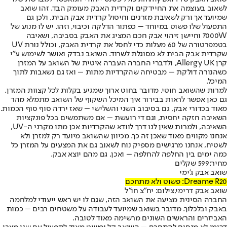
לשאוב בעוצמה את החיידקים וקרדית האבק מעומק הבד. זהו שואב
שמיועד אך ורק לשאיבת מזרנים וחיסול קרדית אבק הבית, ולכן גם
התפעול שלו פשוט במיוחד – כפתור הדלקה וכיבוי, וזהו. יש לו מנוע של
7000W וחיישן זיהוי אבק חכם המציג את האבק בסביבה, ושאיבה
בטמפרטורה של 60 מעלות כדי לחסל את קרדית האבק, וכולל נורת UV
שקרדית אבק הבית לא מסוגלת לשרוד. השואב נבדק ואושר לשימוש ע"י
קרן Allergy UK, ולדברי החברה העברה איטית של השואב על המזרן
כשהנורה דולקת – מבטיחה שהקרדיות מתות – ואז גם נשאבות לתוך
המיכל.
למרות שהשואב חוטי, מדובר בחוט ארוך שמגיע בקלות לכל קצוות המזרן.
גם כאן אפשר לראות בבירור איך המיכל השקוף של השואב מתמלא מהר
מאוד בכדורי אבק, גם בסיבוב השני והשלישי – שאז ירדה סוף סוף הכמות.
השאיבה חזקה יחסית, וגם די רועשת – אם משתמשים בכל פונקציות
השאיבה, ולמרות שאין לנו דרך לוודא שהקרדיות אכן מתו מקרני ה-UV,
אנחנו מקווים מאוד שאכן זה כך. מכיוון שהשואב מיועד רק למזרן ולא
לשטיח, אנחנו מרגישים מספיק נוח לשאוב גם את המצעים על המזרן כל
כמה ימים בין החלפה להחלפה – ואכן, גם מהם יוצא אבק.
מחיר:
599 שקלים
שואב אבק ג'ימי
Dreame R20: פשוט ולא מתחכם
שואב אבק דרימי,צילום: יח"צ חו"ל
החברה הסינית מציעה את השואב הזה, שגם לו יש ראש ייעודי למלחמה
באבק ובלכלוך. מדובר בשואב שמיועד לעבודה על משטחים רבים – כמות
האביזרים והראשים השונים מרשימה מאוד לטובה.