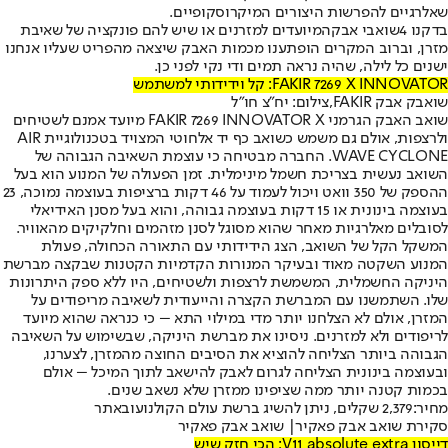
שאלרגיים להפרשות היצורים המיקרוסקופיים.
בדקנו 4
שואבי אבק
המיועדים למזרנים או שיש להם פונקציה של שאיבת
מזרן, וברוב המקרים הופתענו מכמות האבק שיצאה מהפריט שעליו אנחנו
ישנים כל לילה, שהיה נראה תמים ודי נקי לפני כן.
FAKIR 7269 X INNOVATOR: קל וידידותי למשתמש
שואבק אבק FAKIR,צילום: יח"צ חו"ל
שואב האבק הגרמני FAKIR 7269 INNOVATOR X מיועד אמנם לשטיחים
ולרצפות, אולם גם משמש כשואב כף יד אלחוטי המצויד בטכנולוגיית AIR
WAVE CYCLONE. החברה מבטיחה כי עוצמת השאיבה הגבוהה של
השואב נעשית בצריכת חשמל מינימלית. זמן הפעולה של המנוע הוא בעל
ההספק של 350 וואט ויכול לעמוד על 46 דקות ברציפות בעוצמה נמוכה, 23
בעוצמה בינונית או 15 דקות בעוצמה גבוהה, והוא בעל מסנן האידיאלי
לסובלים מאלרגיות מאחר שהוא מסוגל לסנן מזהמים וחלקיקים מהאוויר.
המשקל הקל של השואב, הצג הידידותי עם התאורה הכחולה, פעולת
המנוע השקטה מאוד ובעיקר המנורות הקדמיות הקטנות שבקצה מברשת
היניקה החשמלית, המשמשת לרצפות ולשטיחים, היו ללא ספק היתרונות
שלו. השתמשנו עם המברשת הקצרה והייעודית לשאיבה מריפודים על
המזרן, אולם לא הצלחנו יותר מדי במילוי התא – כי כנראה שהוא מיועד
לריפודים ולא למזרנים. ניסינו את מברשת היניקה, שבשימוש על השאיבה
הגבוהה ביותר הצליחה להוציא את הסיבים החוצה מהמזרן, לצערנו,
ובעוצמה בינונית הצליחה לגרום לאבק להישאב לתוך המיכל – אולם
בכמות קטנה יותר ממה שציפינו ממזרן שלא נשאב שנים.
מחיר:
2,379 שקלים, ניתן להשיג ברשת עולם הקולנוע
ובאתר
סקירת שואב אבק פאקיר| שואב אבק פאקיר
דייסון V11 absolute extra: הכי חזק שיש