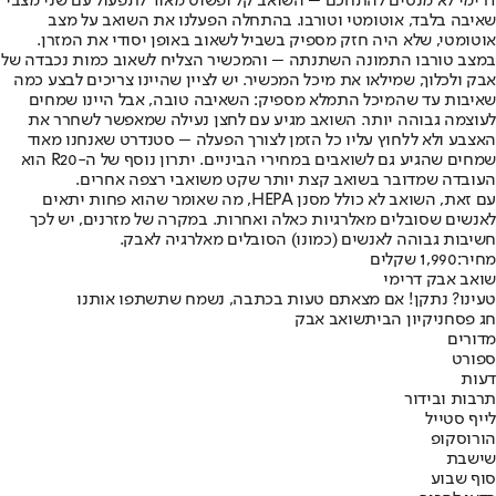
דרימי לא מנסים להתחכם – השואב קל ופשוט מאוד לתפעול עם שני מצבי
שאיבה בלבד, אוטומטי וטורבו. בהתחלה הפעלנו את השואב על מצב
אוטומטי, שלא היה חזק מספיק בשביל לשאוב באופן יסודי את המזרן.
במצב טורבו התמונה השתנתה – והמכשיר הצליח לשאוב כמות נכבדה של
אבק ולכלוך, שמילאו את מיכל המכשיר. יש לציין שהיינו צריכים לבצע כמה
שאיבות עד שהמיכל התמלא מספיק: השאיבה טובה, אבל היינו שמחים
לעוצמה גבוהה יותר. השואב מגיע עם לחצן נעילה שמאפשר לשחרר את
האצבע ולא ללחוץ עליו כל הזמן לצורך הפעלה – סטנדרט שאנחנו מאוד
שמחים שהגיע גם לשואבים במחירי הביניים. יתרון נוסף של ה-R20 הוא
העובדה שמדובר בשואב קצת יותר שקט משואבי רצפה אחרים.
עם זאת, השואב לא כולל מסנן HEPA, מה שאומר שהוא פחות יתאים
לאנשים שסובלים מאלרגיות כאלה ואחרות. במקרה של מזרנים, יש לכך
חשיבות גבוהה לאנשים (כמונו) הסובלים מאלרגיה לאבק.
מחיר:
1,990 שקלים
שואב אבק דרימי
טעינו? נתקן! אם מצאתם טעות בכתבה, נשמח שתשתפו אותנו
חג פסח
ניקיון הבית
שואב אבק
מדורים
ספורט
דעות
תרבות ובידור
לייף סטייל
הורוסקופ
שישבת
סוף שבוע