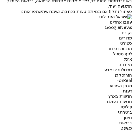
באוניברסיטת סטנפורד, לצד מומחים מתחומי הרפואה, בריאות הציבור,
התנועה ועוד.
טעינו? נתקן! אם מצאתם טעות בכתבה, נשמח שתשתפו אותנו
עקבו אחרינו
G
o
o
g
l
e
News
זקנים
מדורים
ספורט
תרבות ובידור
לייף סטייל
אוכל
תיירות
טכנולוגיה ומדע
הורוסקופ
ForReal
מגזין השבוע
דעות
חדשות בארץ
חדשות בעולם
פוליטי
ביטחוני
חינוך
בריאות
משפט