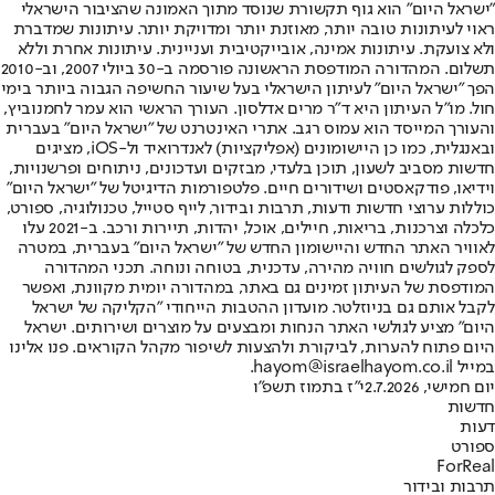
"ישראל היום" הוא גוף תקשורת שנוסד מתוך האמונה שהציבור הישראלי
ראוי לעיתונות טובה יותר, מאוזנת יותר ומדויקת יותר. עיתונות שמדברת
ולא צועקת. עיתונות אמינה, אובייקטיבית ועניינית. עיתונות אחרת וללא
תשלום. המהדורה המודפסת הראשונה פורסמה ב-30 ביולי 2007, וב-2010
הפך "ישראל היום" לעיתון הישראלי בעל שיעור החשיפה הגבוה ביותר בימי
חול. מו"ל העיתון היא ד"ר מרים אדלסון. העורך הראשי הוא עמר לחמנוביץ,
והעורך המייסד הוא עמוס רגב. אתרי האינטרנט של "ישראל היום" בעברית
ובאנגלית, כמו כן היישומונים (אפליקציות) לאנדרואיד ול-iOS, מציגים
חדשות מסביב לשעון, תוכן בלעדי, מבזקים ועדכונים, ניתוחים ופרשנויות,
וידיאו, פודקאסטים ושידורים חיים. פלטפורמות הדיגיטל של "ישראל היום"
כוללות ערוצי חדשות ודעות, תרבות ובידור, לייף סטייל, טכנולוגיה, ספורט,
כלכלה וצרכנות, בריאות, חיילים, אוכל, יהדות, תיירות ורכב. ב-2021 עלו
לאוויר האתר החדש והיישומון החדש של "ישראל היום" בעברית, במטרה
לספק לגולשים חוויה מהירה, עדכנית, בטוחה ונוחה. תכני המהדורה
המודפסת של העיתון זמינים גם באתר, במהדורה יומית מקוונת, ואפשר
לקבל אותם גם בניוזלטר. מועדון ההטבות הייחודי "הקליקה של ישראל
היום" מציע לגולשי האתר הנחות ומבצעים על מוצרים ושירותים. ישראל
היום פתוח להערות, לביקורת ולהצעות לשיפור מקהל הקוראים. פנו אלינו
במייל hayom@israelhayom.co.il.
יום חמישי, 2.7.2026
י"ז בתמוז תשפ"ו
חדשות
דעות
ספורט
ForReal
תרבות ובידור