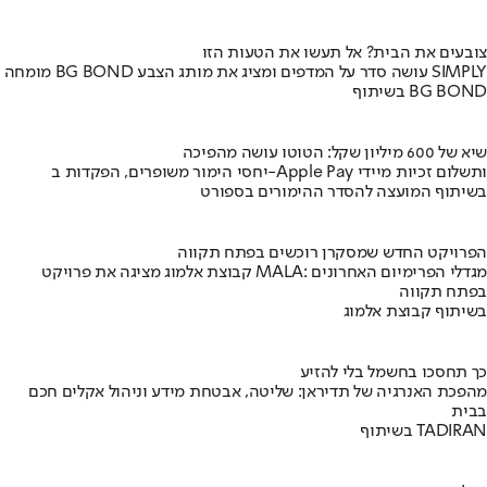
צובעים את הבית? אל תעשו את הטעות הזו
מומחה BG BOND עושה סדר על המדפים ומציג את מותג הצבע SIMPLY
בשיתוף BG BOND
שיא של 600 מיליון שקל: הטוטו עושה מהפיכה
יחסי הימור משופרים, הפקדות ב-Apple Pay ותשלום זכיות מיידי
בשיתוף המועצה להסדר ההימורים בספורט
הפרויקט החדש שמסקרן רוכשים בפתח תקווה
קבוצת אלמוג מציגה את פרויקט MALA: מגדלי הפרימיום האחרונים
בפתח תקווה
בשיתוף קבוצת אלמוג
כך תחסכו בחשמל בלי להזיע
מהפכת האנרגיה של תדיראן: שליטה, אבטחת מידע וניהול אקלים חכם
בבית
בשיתוף TADIRAN