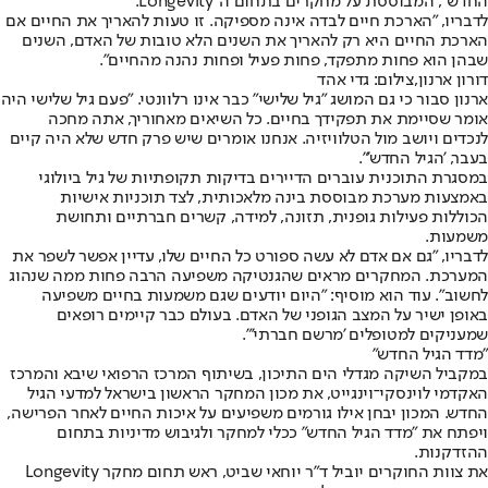
החדש", המבוססת על מחקרים בתחום ה־Longevity.
לדבריו, "הארכת חיים לבדה אינה מספיקה. זו טעות להאריך את החיים אם
הארכת החיים היא רק להאריך את השנים הלא טובות של האדם, השנים
שבהן הוא פחות מתפקד, פחות פעיל ופחות נהנה מהחיים".
דורון ארנון,צילום: גדי אהד
ארנון סבור כי גם המושג "גיל שלישי" כבר אינו רלוונטי. "פעם גיל שלישי היה
אומר שסיימת את תפקידך בחיים. כל השיאים מאחוריך, אתה מחכה
לנכדים ויושב מול הטלוויזיה. אנחנו אומרים שיש פרק חדש שלא היה קיים
בעבר, 'הגיל החדש'".
במסגרת התוכנית עוברים הדיירים בדיקות תקופתיות של גיל ביולוגי
באמצעות מערכת מבוססת בינה מלאכותית, לצד תוכניות אישיות
הכוללות פעילות גופנית, תזונה, למידה, קשרים חברתיים ותחושת
משמעות.
לדבריו, "גם אם אדם לא עשה ספורט כל החיים שלו, עדיין אפשר לשפר את
המערכת. המחקרים מראים שהגנטיקה משפיעה הרבה פחות ממה שנהוג
לחשוב". עוד הוא מוסיף: "היום יודעים שגם משמעות בחיים משפיעה
באופן ישיר על המצב הגופני של האדם. בעולם כבר קיימים רופאים
שמעניקים למטופלים 'מרשם חברתי'".
"מדד הגיל החדש"
במקביל השיקה מגדלי הים התיכון, בשיתוף המרכז הרפואי שיבא והמרכז
האקדמי לוינסקי־וינגייט, את מכון המחקר הראשון בישראל למדעי הגיל
החדש. המכון יבחן אילו גורמים משפיעים על איכות החיים לאחר הפרישה,
ויפתח את "מדד הגיל החדש" ככלי למחקר ולגיבוש מדיניות בתחום
ההזדקנות.
את צוות החוקרים יוביל ד"ר יוחאי שביט, ראש תחום מחקר Longevity