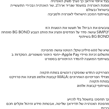
בצל איומי איראן: כך נערך משק האנרגיה
פסגת האנרגיה במעמד שגריר ארה"ב, שר האנרגיה ובכירי התעשייה
בישראל ובעולם
בשיתוף המכון הישראלי לאנרגיה ולסביבה
צובעים את הבית? אל תעשו את הטעות הזו
מומחה BG BOND עושה סדר על המדפים ומציג את מותג הצבע SIMPLY
בשיתוף BG BOND
שיא של 600 מיליון שקל: הטוטו עושה מהפיכה
יחסי הימור משופרים, הפקדות ב-Apple Pay ותשלום זכיות מיידי
בשיתוף המועצה להסדר ההימורים בספורט
הפרויקט החדש שמסקרן רוכשים בפתח תקווה
קבוצת אלמוג מציגה את פרויקט MALA: מגדלי הפרימיום האחרונים
בפתח תקווה
בשיתוף קבוצת אלמוג
כך תחסכו בחשמל בלי להזיע
מהפכת האנרגיה של תדיראן: שליטה, אבטחת מידע וניהול אקלים חכם
בבית