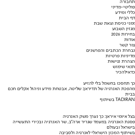
תחבורה
פוליטי-מדיני
כללי ומידע
דף הבית
זמני כניסת וצאת שבת
מגזין השבוע
בחירות 2026
אודות
צור קשר
נבחרת הכתבים והפרשנים
מדיניות פרטיות
הצהרת נגישות
תנאי שימוש
כדאי
להכיר
כך תחסכו בחשמל בלי להזיע
מהפכת האנרגיה של תדיראן: שליטה, אבטחת מידע וניהול אקלים חכם
בבית
בשיתוף TADIRAN
בצל איומי איראן: כך נערך משק האנרגיה
פסגת האנרגיה במעמד שגריר ארה"ב, שר האנרגיה ובכירי התעשייה
בישראל ובעולם
בשיתוף המכון הישראלי לאנרגיה ולסביבה