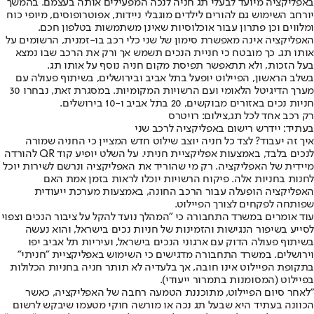
באפליקציה מיועד לבעלי תג חניה לנכה המפעילים אותה בעצמם. בהמשך
יורחב השימוש גם להורים לילדים מוגבלי ניידות, אפוטרופוסים, מיופי כוח
ומלווים וכן פתרון עבור אוכלוסיות שאינן משתמשות בטלפון חכם.
האפליקציה אינה מאפשרת סימון של שני כלי רכב בו-זמנית, הרשומים על
אותו תג. כך מובטח כי חניית הנכים תשמש אך ורק את הרכב שבו נמצא
בעל הזכות, ולא תתאפשר תפיסת מקום חניה נוסף על אותו תג.
בשלב הראשון, הפיילוט יופעל בתל אביב ובירושלים, בשיתוף פעולה עם
מערך הדיגיטל הלאומי ועם הרשויות המקומיות. במסגרת זאת, נבחרו 30
חניות נכים באזורים מבוקשים, 20 בתל אביב ו-10 בירושלים.
רק רכב אחד לכל תג,צילום: רויטרס
בעתיד: יידרש רישום באפליקציה לרכב שני
איך זה יעבוד? לצד כל חניה יוצב שילוט חדש המציין כי החניה שמורה
לנכים בלבד, באמצעות אפליקציית חניתי. על השלט יופיע קוד QR להורדה
מיידית של האפליקציה. רק מי שהוריד את האפליקציה ונרשם לשירות יוכל
לחנות בחניות אלה. פיקוח הרשויות יוכלו לראות בזמן אמת האם
האפליקציה הופעלה עבור הרכב החונה, באמצעות מערכת ייעודית
שפותחה לפקחים לצורך הפיילוט.
עוד אומרים במשרד התחבורה כי "המהלך נועד להקל על ציבור הנכים וצפוי
לסייע בשיפור הנגישות והזמינות של חניות נכים בישראל, והוא נעשה
בשיתוף פעולה הדוק עם ארגוני הנכים בישראל, ועיריות תל אביב יפו
וירושלים. במשרד התחבורה מדגישים כי השימוש באפליקציית "חניתי"
בתקופת הפיילוט אינו חובה, אך בלעדיה לא תותר חניה בחניות הכלולות
בפיילוט (המסומנות בתמרור ייעודי).
"לאחר סיום הפיילוט, מתוכננת הטמעה רחבה של האפליקציה, כאשר
הכוונה בעתיד היא שבעל תג נכה או מורשה חוקי מטעמו שיבקש לרשום