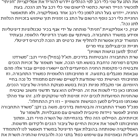
את התג על שני כלי רכב לפי הנהלים יידרש להוריד את אפליקציית "חניתי"
למכשיר הנייד האישי, כתנאי לרישום שני כלי רכב על תג הנכה. בעת
החניה, יידרש בעל התג לסמן כלי רכב אחד באפליקציה, ולא תתאפשר
החניית כלי רכב נוסף הרשום על התג בו זמנית תוך שימוש בזכויות הנלוות
לתג נכה".
יצוין, כי אפליקציית "חניתי" פותחה על ידי אגף בכיר טכנולוגיות דיגיטליות
ומידע במשרד התחבורה, בשיתוף עם מערך הדיגיטלי הלאומי, ובעתיד
המשרד יבחן אפשרות להחליף את כרטיס תג הנכה לכרטיס דיגיטלי.
חניית נכים,צילום: צחי מרים
"מהלך למען נגישות ושוויון"
שרת התחבורה והבטיחות בדרכים, תא"ל (במיל') מירי רגב: "משרדנו
מקדם רפורמה נרחבת בנושא תגי הנכה, אשר תשמור על זכויות הנכים
ותבטיח כי מקומות החניה המיועדים להם יישארו פנויים עבור אלה מהם
שבאמת מוגבלים בתנועה. זו מחויבותנו הלאומית כמשרד התחבורה, וזו
מחויבותי האישית כמי שמודעת לקשיים שאיתם מתמודד כל נכה בחיי
היומיום. אני מקבלת פניות רבות בנושא מצוקת החניה של ציבור הנכים,
ואנחנו כאן כדי לשנות את זה. הפיילוט הוא צעד חדשני וחשוב שיבטיח
שהחניות המיועדות לנכים יהיו זמינות למי שזקוקים להן. זהו עוד מהלך
שאנחנו מובילים למען הנגישות והשוויון - וזו רק ההתחלה".
מנכ"ל משרד התחבורה והבטיחות בדרכים, משה בן זקן: "משרד התחבורה
מחויב לאפשר ניידות מיטבית לאנשים עם מוגבלויות, ולשמור על
זכויותיהם. הפיילוט הזה נולד בהנחייתה של השרה מירי רגב, ומתוך
מחויבותנו לשפר את איכות החיים של ציבור הנכים ולקידום חדשנות.
האפליקציה שפותחה בהובלת אגף הדיגיטל במשרד תאפשר לנו להתמודד
ביעילות ובאמינות עם שימוש כפול בתגי נכה ולהבטיח שהחניה תשרת את