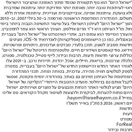
"ישראל היום" הוא גוף תקשורת שנוסד מתוך האמונה שהציבור הישראלי
ראוי לעיתונות טובה יותר, מאוזנת יותר ומדויקת יותר. עיתונות שמדברת
ולא צועקת. עיתונות אמינה, אובייקטיבית ועניינית. עיתונות אחרת וללא
תשלום. המהדורה המודפסת הראשונה פורסמה ב-30 ביולי 2007, וב-2010
הפך "ישראל היום" לעיתון הישראלי בעל שיעור החשיפה הגבוה ביותר בימי
חול. מו"ל העיתון היא ד"ר מרים אדלסון. העורך הראשי הוא עמר לחמנוביץ,
והעורך המייסד הוא עמוס רגב. אתרי האינטרנט של "ישראל היום" בעברית
ובאנגלית, כמו כן היישומונים (אפליקציות) לאנדרואיד ול-iOS, מציגים
חדשות מסביב לשעון, תוכן בלעדי, מבזקים ועדכונים, ניתוחים ופרשנויות,
וידיאו, פודקאסטים ושידורים חיים. פלטפורמות הדיגיטל של "ישראל היום"
כוללות ערוצי חדשות ודעות, תרבות ובידור, לייף סטייל, טכנולוגיה, ספורט,
כלכלה וצרכנות, בריאות, חיילים, אוכל, יהדות, תיירות ורכב. ב-2021 עלו
לאוויר האתר החדש והיישומון החדש של "ישראל היום" בעברית, במטרה
לספק לגולשים חוויה מהירה, עדכנית, בטוחה ונוחה. תכני המהדורה
המודפסת של העיתון זמינים גם באתר, במהדורה יומית מקוונת, ואפשר
לקבל אותם גם בניוזלטר. מועדון ההטבות הייחודי "הקליקה של ישראל
היום" מציע לגולשי האתר הנחות ומבצעים על מוצרים ושירותים. ישראל
היום פתוח להערות, לביקורת ולהצעות לשיפור מקהל הקוראים. פנו אלינו
במייל hayom@israelhayom.co.il.
יום ראשון, 10.5.2026
כ"ג באייר תשפ"ו
חדשות
דעות
ספורט
ForReal
תרבות ובידור