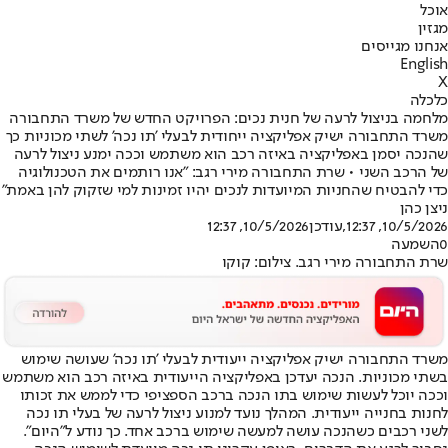
אוכל
מגזין
אנחנו מגייסים
English
X
כלכלה
מלחמה בניצול לרעה של חנית נכים: הפרויקט החדש של משרד התחבורה
משרד התחבורה ישיק אפליקציה ייחודית לבעלי 'תו נכה' לשתי מכוניות כך
שהנכה יסמן באפליקציה באיזה רכב הוא משתמש וככה ימנע ניצול לרעה
של הרכב השני • שרת התחבורה מירי רגב: "אנו רותמים את הטכנולוגיה
כדי להבטיח שהחניות המיועדות לנכים יהיו זמינות למי שזקוק להן באמת"
ניצן כהן
10/5/2026, 12:37
,עודכן
10/5/2026, 12:37
0
השמעה
שרת התחבורה מירי רגב. צילום: קוקו
משרד התחבורה ישיק אפליקציה ייעודית לבעלי 'תו נכה' שעושה שימוש
בשתי מכוניות. הנכה יעדכן באפליקציה הייעודית באיזה רכב הוא משתמש
וככה יוכל לעשות שימוש בתו הנכה ברכב הספציפי כדי לממש את זכותו
לחנות בחנייה ייעודית. המהלך נועד למנוע ניצול לרעה של בעלי תו נכה
לשני רכבים כשהנכה עושה למעשה שימוש ברכב אחד. כך נודע ל"היום".