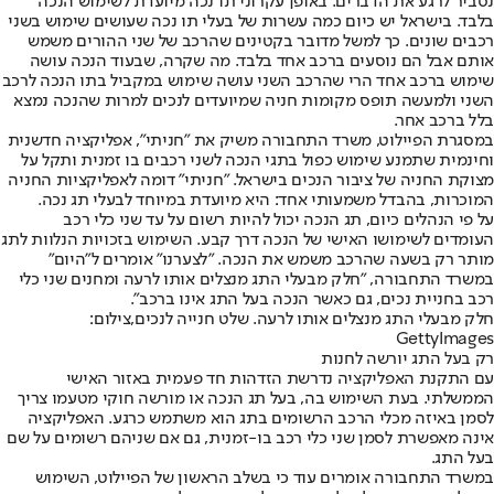
נסביר לרגע את הדברים. באופן עקרוני תו נכה מיועדת לשימוש הנכה
בלבד. בישראל יש כיום כמה עשרות של בעלי תו נכה שעושים שימוש בשני
רכבים שונים. כך למשל מדובר בקטינים שהרכב של שני ההורים משמש
אותם אבל הם נוסעים ברכב אחד בלבד. מה שקרה, שבעוד הנכה עושה
שימוש ברכב אחד הרי שהרכב השני עושה שימוש במקביל בתו הנכה לרכב
השני ולמעשה תופס מקומות חניה שמיועדים לנכים למרות שהנכה נמצא
בלל ברכב אחר.
במסגרת הפיילוט, משרד התחבורה משיק את "חניתי", אפליקציה חדשנית
וחינמית שתמנע שימוש כפול בתגי הנכה לשני רכבים בו זמנית ותקל על
מצוקת החניה של ציבור הנכים בישראל. "חניתי" דומה לאפליקציות החניה
המוכרות, בהבדל משמעותי אחד: היא מיועדת במיוחד לבעלי תג נכה.
על פי הנהלים כיום, תג הנכה יכול להיות רשום על עד שני כלי רכב
העומדים לשימושו האישי של הנכה דרך קבע. השימוש בזכויות הנלוות לתג
מותר רק בשעה שהרכב משמש את הנכה. ״לצערנו״ אומרים ל"היום"
במשרד התחבורה, "חלק מבעלי התג מנצלים אותו לרעה ומחנים שני כלי
רכב בחניית נכים, גם כאשר הנכה בעל התג אינו ברכב".
חלק מבעלי התג מנצלים אותו לרעה. שלט חנייה לנכים,צילום:
GettyImages
רק בעל התג יורשה לחנות
עם התקנת האפליקציה נדרשת הזדהות חד פעמית באזור האישי
הממשלתי. בעת השימוש בה, בעל תג הנכה או מורשה חוקי מטעמו צריך
לסמן באיזה מכלי הרכב הרשומים בתג הוא משתמש כרגע. האפליקציה
אינה מאפשרת לסמן שני כלי רכב בו-זמנית, גם אם שניהם רשומים על שם
בעל התג.
במשרד התחבורה אומרים עוד כי בשלב הראשון של הפיילוט, השימוש