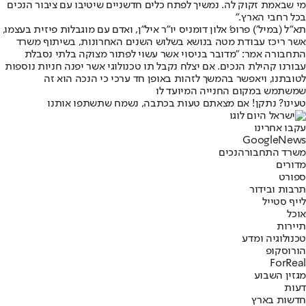
מי שבאמת זקוק לה. נמשיך לפתח כלים חדשניים שיטיבו עם ציבור הנכים
בכל רחבי הארץ."
תא"ל (במיל׳) פרופ' אלון דומניס יו״ר איל״ן, ואדם עם מוגבלות פיזית בעצמו,
אשר ריכז עבודת מטה בנושא בשלוש השנים האחרונות, בשיתוף משרד
התחבורה אמר: "מדובר בניסוי אשר עשוי לפתור מצוקה בלתי נסבלת
עבורנו קהילת הנכים. אם יצלח נקבל תו טכנולוגי אשר יפנה חניות נוספות
לטובתנו, ויאפשר בהמשך לזהות באופן חד ערכי כי הנכה הוא זה
שמשתמש במקום החנייה המיועד לו
טעינו? נתקן! אם מצאתם טעות בכתבה, נשמח שתשתפו אותנו
עקבו אחרינו
G
o
o
g
l
e
News
משרד התחבורה
נכים
מדורים
ספורט
תרבות ובידור
לייף סטייל
אוכל
תיירות
טכנולוגיה ומדע
הורוסקופ
ForReal
מגזין השבוע
דעות
חדשות בארץ