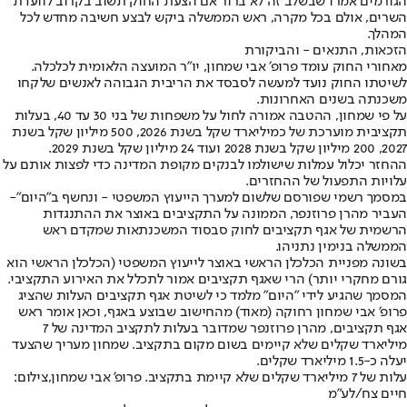
הגורמים אמרו שבשלב זה לא ברור אם הצעת החוק תשוב בקרוב לוועדת
השרים, אולם בכל מקרה, ראש הממשלה ביקש לבצע חשיבה מחדש לכל
המהלך.
הזכאות, התנאים - והביקורת
מאחורי החוק עומד פרופ׳ אבי שמחון, יו״ר המועצה הלאומית לכלכלה.
לשיטתו החוק נועד למעשה לסבסד את הריבית הגבוהה לאנשים שלקחו
משכנתה בשנים האחרונות.
על פי שמחון, ההטבה אמורה לחול על משפחות של בני 30 עד 40, בעלות
תקציבית מוערכת של כמיליארד שקל בשנת 2026, 500 מיליון שקל בשנת
2027, 200 מיליון שקל בשנת 2028 ועוד 24 מיליון שקל בשנת 2029.
ההחזר יכלול עמלות שישולמו לבנקים מקופת המדינה כדי לפצות אותם על
עלויות התפעול של ההחזרים.
במסמך רשמי שפורסם שלשום למערך הייעוץ המשפטי - ו
נחשף ב"היום"
-
העביר מהרן פרוזנפר, הממונה על התקציבים באוצר את ההתנגדות
הרשמית של אגף תקציבים לחוק סבסוד המשכנתאות שמקדם ראש
הממשלה בנימין נתניהו.
בשונה מפניית הכלכלן הראשי באוצר לייעוץ המשפטי (הכלכלן הראשי הוא
גורם מחקרי יותר) הרי שאגף תקציבים אמור לתכלל את האירוע התקציבי.
המסמך שהגיע לידי "היום" מלמד כי לשיטת אגף תקציבים העלות שהציג
פרופ׳ אבי שמחון רחוקה (מאוד) מהחישוב שבוצע באגף, וכאן אומר ראש
אגף תקציבים, מהרן פרוזנפר שמדובר בעלות לתקציב המדינה של 7
מיליארד שקלים שלא קיימים בשום מקום בתקציב. שמחון מעריך שהצעד
יעלה כ-1.5 מיליארד שקלים.
עלות של 7 מיליארד שקלים שלא קיימת בתקציב. פרופ' אבי שמחון,צילום:
חיים צח/לע"מ