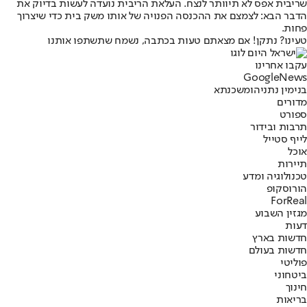
שריבית אפס לא תיוותר לנצח. העלאת הריבית נועדה לעשות בדיוק את
הדבר הבא: לצמצם את ההכנסה הפנויה של אותו משק בית כדי שיצרוך
פחות.
טעינו? נתקן! אם מצאתם טעות בכתבה, נשמח שתשתפו אותנו
עקבו אחרינו
G
o
o
g
l
e
News
בנימין נתניהו
משכנתא
מדורים
ספורט
תרבות ובידור
לייף סטייל
אוכל
תיירות
טכנולוגיה ומדע
הורוסקופ
ForReal
מגזין השבוע
דעות
חדשות בארץ
חדשות בעולם
פוליטי
ביטחוני
חינוך
בריאות