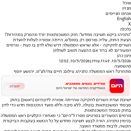
אוכל
מגזין
אנחנו מגייסים
English
X
כלכלה
"נתניהו ביקש חשיבה מחדש": חוק המשכנתאות יורד מהפרק במהירות?
הצעת החוק, עליה פורסם רק בסופ"ש, הייתה אמורה לעלות לוועדת
השרים לחקיקה • אלא שראש הממשלה דרש שלא לדון בו כעת • גורמים
המעורים: לא ברור אם ההצעה תשוב לשולחן
ניצן כהן
10/5/2026, 11:49
,עודכן
10/5/2026, 12:02
0
השמעה
מתחרט? ראש הממשלה נתניהו. צילום: חיים צח/לע"מ, יהושע יוסף
ישיבת ועדת השרים לחקיקה ש
הייתה אמורה לדון
היום (ראשון) בחוק
סבסוד המשכנתאות בוטלה, ללא סיבה וללא מועד התכנסות חדש כדי לדון
בחוק סבסוד המשכנתאות.
גורמים המעורים בפרטים מסרו ל"היום" כי מאחורי הקלעים ראש הממשלה
בנימין נתניהו, הורה לבצע חשיבה מחדש על כל הנושא בעקבות הביקורת
הקשה, לרבות ממשרד האוצר.