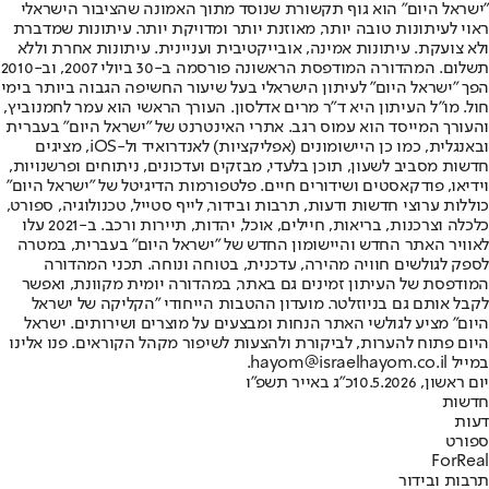
"ישראל היום" הוא גוף תקשורת שנוסד מתוך האמונה שהציבור הישראלי
ראוי לעיתונות טובה יותר, מאוזנת יותר ומדויקת יותר. עיתונות שמדברת
ולא צועקת. עיתונות אמינה, אובייקטיבית ועניינית. עיתונות אחרת וללא
תשלום. המהדורה המודפסת הראשונה פורסמה ב-30 ביולי 2007, וב-2010
הפך "ישראל היום" לעיתון הישראלי בעל שיעור החשיפה הגבוה ביותר בימי
חול. מו"ל העיתון היא ד"ר מרים אדלסון. העורך הראשי הוא עמר לחמנוביץ,
והעורך המייסד הוא עמוס רגב. אתרי האינטרנט של "ישראל היום" בעברית
ובאנגלית, כמו כן היישומונים (אפליקציות) לאנדרואיד ול-iOS, מציגים
חדשות מסביב לשעון, תוכן בלעדי, מבזקים ועדכונים, ניתוחים ופרשנויות,
וידיאו, פודקאסטים ושידורים חיים. פלטפורמות הדיגיטל של "ישראל היום"
כוללות ערוצי חדשות ודעות, תרבות ובידור, לייף סטייל, טכנולוגיה, ספורט,
כלכלה וצרכנות, בריאות, חיילים, אוכל, יהדות, תיירות ורכב. ב-2021 עלו
לאוויר האתר החדש והיישומון החדש של "ישראל היום" בעברית, במטרה
לספק לגולשים חוויה מהירה, עדכנית, בטוחה ונוחה. תכני המהדורה
המודפסת של העיתון זמינים גם באתר, במהדורה יומית מקוונת, ואפשר
לקבל אותם גם בניוזלטר. מועדון ההטבות הייחודי "הקליקה של ישראל
היום" מציע לגולשי האתר הנחות ומבצעים על מוצרים ושירותים. ישראל
היום פתוח להערות, לביקורת ולהצעות לשיפור מקהל הקוראים. פנו אלינו
במייל hayom@israelhayom.co.il.
יום ראשון, 10.5.2026
כ"ג באייר תשפ"ו
חדשות
דעות
ספורט
ForReal
תרבות ובידור