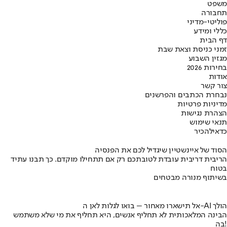
משפט
תחבורה
פוליטי-מדיני
כללי ומידע
דף הבית
זמני כניסת וצאת שבת
מגזין השבוע
בחירות 2026
אודות
צור קשר
נבחרת הכתבים והפרשנים
מדיניות פרטיות
הצהרת נגישות
תנאי שימוש
כדאי
להכיר
הסוד של איינשטיין שיגדיל לכם את הפנסיה
הריבית דריבית עובדת לטובתכם רק אם תתחילו מוקדם. כך תבנו עתיד
בטוח
בשיתוף מנורה מבטחים
אל תישארו מאחור – בואו לגלות לאן ה-AI הולך
הבינה המלאכותית לא תחליף אנשים, היא תחליף את מי שלא משתמש
בה!