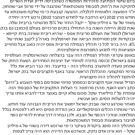
ביום שישי הפתיעה מזכירות הממשלה כשהכניסה לדיון ועדת השרים
לחקיקה את ה"חוק לסבסוד משכנתאות" שנהגגה על ידי פרופ׳ אבי שמחון,
יו"ר המועצה הלאומית לכלכלה. ההצעה קובעת כי מי שלקח משכנתא עד
חודש מרץ 2022 (יש הרחבה עד לחודש דצמבר 2022) ורכש דירה יחידה
בשווי של עד 4 מיליון שקל - יקבל החזר של 75% מהשינוי בריבית שלה.
שנת 2022 הייתה השנה בה התחילו בנקים מרכזיים בעולם (וכמובן גם בנק
ישראל) לגמול את העולם מריבית אפס - שהיא ריבית שאינה ברת קיימא -
ובנקודות זמן מסויימות הביאה את האינפלציה בארה"ב לקצב שנתי של
8%. היה ברור לכל כי תהליך הגמילה מריבית אפס יהיה כואב אבל מחוייב
המציאות כדי למנוע התפרצות אינפלציונית.
באופן עקרוני תהליך הגמילה הזה עבר בהצלחה כשהאינפלציה העולמית
(וגם בישראל) נכנסה בחזרה לטווחי יעד יציבות המחירים. הצעת החוק של
שמחון נועדה להתערב בתהליך הזה - בדיעבד, וזה כבר הביא את כלל
גורמי המקצועי, מהכלכלן הראשי, עובר באגף תקציבים ועד בנק ישראל,
להתנגד לתהליך הזה מקצועית.
הגדיל ועשה אגף תקציבים ובמסמך פנימי שפורסם בסוף השבוע ב"היום"
כתב ראש האגף, מהרן פרוזנפר, כי העלות התקציבית של הסבסוד הזה
עומדת על 7 מיליארד שקל, סכום שלא קיים באוצר וכדי להביא אותו צריך
יהיה להעלות מסים. כאן ועכשיו.
מאחר שכרגע נראה שבנק ישראל ימשוך את הריבית הגבוהה עוד חודש,
הרי שנותרו הכלים הפיסקאליים. כאן הורדת מסים היא לא רלוונטית בגלל
המלחמה וצורכי הכסף של הצבא, ולכן נבחרה דרך אחרת להזרים כסף
לציבור באמצעות סבסוד המשכנתאות.
התהליך הזה סופג ביקורת בעיקר כי מי שרוכש דירה בשווי של 4 מיליון
שקל - הוא אינו אדם נזקק, וכשרכש את הדירה הוא היה צריך לצפות