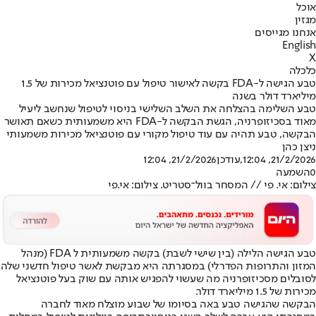
אוכל
מגזין
אנחנו מגייסים
English
X
כלכלה
טבע הגישה ל-FDA בקשה לאישור טיפול עם פוטנציאל מכירות של 1.5
מיליארד דולר בשנה
טבע השלימה בהצלחה את השלב השלישי בניסוי לטיפול שנחשב ליעיל
מאוד בסכיזופרניה, הגשת הבקשה ל-FDA היא משמעותית כשאם תאושר
הבקשה, טבע תהיה עם עוד טיפול מקורי עם פוטנציאל מכירות משמעותי
ניצן כהן
21/2/2026, 12:04
,עודכן
21/2/2026, 12:04
0
השמעה
צילום: אי. פי // המסחר בוול־סטריט. צילום: אי.פי
טבע הגישה הלילה (בין שישי לשבת) בקשה משמעותית ל FDA (מנהל
המזון והתרופות הפדרלי) במסגרתה היא מבקשת לאשר טיפול חדשני שלה
לסובלים מסכיזופרניה מה שעשוי להפגיש אותה עם שוק בעל פוטנציאל
מכירות של 1.5 מיליארד דולר.
הבקשה שהגישה טבע באה בסיומו של שבוע מוצלח מאוד לחברה