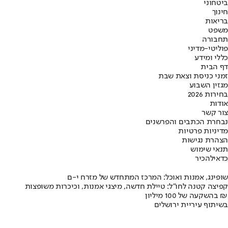
ביטחוני
חינוך
בריאות
משפט
תחבורה
פוליטי-מדיני
כללי ומידע
דף הבית
זמני כניסת וצאת שבת
מגזין השבוע
בחירות 2026
אודות
צור קשר
נבחרת הכתבים והפרשנים
מדיניות פרטיות
הצהרת נגישות
תנאי שימוש
כדאי
להכיר
שופינג, אמנות ואוכל: המרכז המתחדש של מזרח י-ם
קפיצה קטנה לחו"ל: טיילת חדשה, מיצגי אמנות, וכיכרות משופצות
בהשקעה של 100 מיליון ₪
בשיתוף עיריית ירושלים