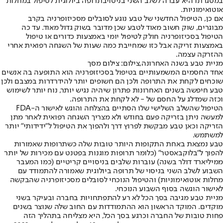
במסגרתו היא עברה לשלב השני בניסוי
בתרופה ביולוגית לטיפול במחלות
אוטואימוניות
.
אם כן, הטיפול החדשני של טבע נוגע לסובלים מסכיזופרניה בקרב
מבוגרים, שוק חשוב מאוד לטבע שכן מדובר בשוק גדול מאוד. עד כה
הטיפול בסכיזופרניה חולק לטיפול יומי באמצעות כדורים או טיפול
באמצעות זריקה אבל כזו שמחייבת כמה שעות של השגחה רפואית אחרי
ההזרקה עצמה.
מניית טבע בשנה האחרונה,צילום: צילום מסך
אחד החסמים המשמעותיים בטיפול בסכיזופרניה הוא התופעה בה אנשים
שוכחים לקחת את התרופה ולכן הם חשופים יותר להידרדרות במצבם ולכן
טבע חיפשה בשנים האחרונות פתרון שיהיה נגיש יותר, נוח יותר לשימוש
וכזה שמדלג על החסם של - לא לקחת את התרופה.
הטיפול שהשלב השלישי שלו הסתיים בהצלחה והוגש לאישור ה-FDA
למעשה ניתן בזריקה פעם בחודש ולא מצריך השגחה רפואית לאחר מתן
הזריקה וכאן טבע מבקשת לפרוץ דרך ולהפוך את הטיפול ל״ידידותי״ יותר
למשתמש.
טבע נמצאת באחת התקופות היותר טובות שלה כשתרופות שאמורות
להפוך ל״בלוקבאסטר״ (כלומר תרופות מוגנות בפטנט עם מכירות של יותר
ממיליארד דולר בשנה) עוברות שלבים בניסויים קריטיים (כמו המעבר
השבוע לשלב השני בניסוי של תרופה ביולוגית שאמורה להתמודד עם
מחלות אוטואימוניות) והטיפול הנוכחי לסובלים מסכיזופרניה שהבקשה
לאישור הוגשה בסוף השבוע הנוכחי.
מניית טבע מגיבה בסך הכל לא רע להתפתחויות בחברה ובעיקר בשני
מוקדים. המוקד הראשון הוא ההתמודדות עם החוב שלה שנוצר בשנים
פחות טובות של החברה וכרגע בסך הכל, היא מצליחה בתהליך הזה