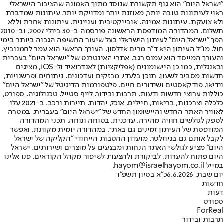
"ישראל היום" הוא גוף תקשורת שנוסד מתוך האמונה שהציבור הישראלי
ראוי לעיתונות טובה יותר, מאוזנת יותר ומדויקת יותר. עיתונות שמדברת
ולא צועקת. עיתונות אמינה, אובייקטיבית ועניינית. עיתונות אחרת וללא
תשלום. המהדורה המודפסת הראשונה פורסמה ב-30 ביולי 2007, וב-2010
הפך "ישראל היום" לעיתון הישראלי בעל שיעור החשיפה הגבוה ביותר בימי
חול. מו"ל העיתון היא ד"ר מרים אדלסון. העורך הראשי הוא עמר לחמנוביץ,
והעורך המייסד הוא עמוס רגב. אתרי האינטרנט של "ישראל היום" בעברית
ובאנגלית, כמו כן היישומונים (אפליקציות) לאנדרואיד ול-iOS, מציגים
חדשות מסביב לשעון, תוכן בלעדי, מבזקים ועדכונים, ניתוחים ופרשנויות,
וידיאו, פודקאסטים ושידורים חיים. פלטפורמות הדיגיטל של "ישראל היום"
כוללות ערוצי חדשות ודעות, תרבות ובידור, לייף סטייל, טכנולוגיה, ספורט,
כלכלה וצרכנות, בריאות, חיילים, אוכל, יהדות, תיירות ורכב. ב-2021 עלו
לאוויר האתר החדש והיישומון החדש של "ישראל היום" בעברית, במטרה
לספק לגולשים חוויה מהירה, עדכנית, בטוחה ונוחה. תכני המהדורה
המודפסת של העיתון זמינים גם באתר, במהדורה יומית מקוונת, ואפשר
לקבל אותם גם בניוזלטר. מועדון ההטבות הייחודי "הקליקה של ישראל
היום" מציע לגולשי האתר הנחות ומבצעים על מוצרים ושירותים. ישראל
היום פתוח להערות, לביקורת ולהצעות לשיפור מקהל הקוראים. פנו אלינו
במייל hayom@israelhayom.co.il.
יום שבת, 6.6.2026
כ"א בסיון תשפ"ו
חדשות
דעות
ספורט
ForReal
תרבות ובידור