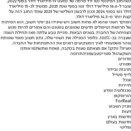
כשהחוב הפיננסי נטו ירד מרמה של כמעט 19 מיליארד דולר בסוף 2022,
עובר ל-16.6 מיליארד דולר נטו בסוף שנת 2023, ממשיך לכ-15 מיליארד
דולר נטו בסוף 2024 ונכון לרבעון השלישי של 2025 עומד החוב הזה על
קצת יותר מ-14.5 מיליארד דולר.
המוקד השני שהוא לא פחות חשוב ויש שיגידו גם יותר חשוב, הוא הפיתוח
של תרופות וטיפולים חדשים שמוגנים בפטנט והם אמורים להיות מנוע
הצמיחה של החברה בשנים הבאות. מניית טבע עלתה מאז תחילת השנה
שעברה בכ-100%, כלומר הכפילה את השווי שלה, נתון חשוב מאוד שפותח
צוהר משמעותי לאיך המשקיעים רואים את ההתפתחות של החברה.
טעינו? נתקן! אם מצאתם טעות בכתבה, נשמח שתשתפו אותנו
השקעה
וול סטריט
טבע
מניה
תרופה
מדורים
ספורט
תרבות ובידור
לייף סטייל
אוכל
תיירות
טכנולוגיה ומדע
הורוסקופ
ForReal
מגזין השבוע
דעות
חדשות בארץ
חדשות בעולם
פוליטי