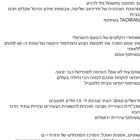
כך תחסכו בחשמל בלי להזיע
מהפכת האנרגיה של תדיראן: שליטה, אבטחת מידע וניהול אקלים חכם
בבית
בשיתוף TADIRAN
מאחורי הקלעים של הטעם הישראלי
איך אסם הפכה את תקופת הצנע והמחסור הקשה של שנות ה-40 למותג
לאומי?
בשיתוף אסם
אתם עוד לא שם? הטיסה למונדיאל כבר יצאה
יונדאי לוקחת אתכם לבמה הכי גדולה בעולם
בשיתוף יונדאי מבית כלמוביל
ירושלים 2040: העיר נערכת ל- 1.5 מליון תושבים
מנכ"לית העירייה מציגה תוכנית להשארת הצעירים ובניית עתיד הדור
הבא
בשיתוף עיריית ירושלים
שופינג, אמנות ואוכל: המרכז המתחדש של מזרח י-ם