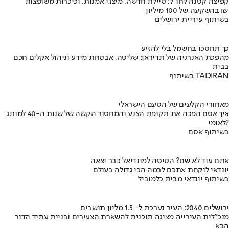
קפיצה קטנה לחו"ל: טיילת חדשה, מיצגי אמנות, וכיכרות משופצות
בהשקעה של 100 מיליון ₪
בשיתוף עיריית ירושלים
כך תחסכו בחשמל בלי להזיע
מהפכת האנרגיה של תדיראן: שליטה, אבטחת מידע וניהול אקלים חכם
בבית
בשיתוף TADIRAN
מאחורי הקלעים של הטעם הישראלי
איך אסם הפכה את תקופת הצנע והמחסור הקשה של שנות ה-40 למותג
לאומי?
בשיתוף אסם
אתם עוד לא שם? הטיסה למונדיאל כבר יצאה
יונדאי לוקחת אתכם לבמה הכי גדולה בעולם
בשיתוף יונדאי מבית כלמוביל
ירושלים 2040: העיר נערכת ל- 1.5 מליון תושבים
מנכ"לית העירייה מציגה תוכנית להשארת הצעירים ובניית עתיד הדור
הבא