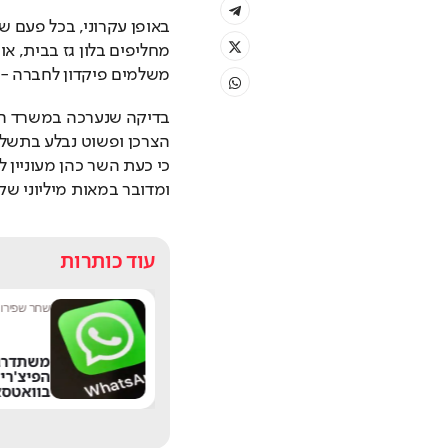
משלמים פיקדון לחברה - 
ומדובר במאות מיליוני שק
עוד כותרות
נטע בר
|
10:52
שחר שפירו
|
"הרגתי יהודים בעבר
משתדרג
ואעשה זאת שוב": דו"ח
הפיצ'רי
חדש חושף את
בוואטסא
האנטישמיות בבריטניה