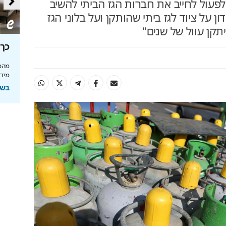
פעול לחייב את חברות הגז הביתי להשיב
ן על ציוד לגז ביתי שהותקן ועל בלוני הגז
תקן עוול של שנים"
סה
מאחורי הקלעים של הטעם
כך 
הישראלי
מהפכ
מידע
לה בעולם
איך אסם הפכה את תקופת הצנע והמחסור הקשה
של שנות ה-40 למותג לאומי?
בשיתוף
ל
בשיתוף אסם