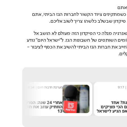
באופן עקרוני, בכל פעם שאתם 
מחליפים בלון גז בבית, או כשמתקינים ציוד הקשור לחברות הגז הביתי, אתם 
פיקדון שבשלב כלשהו צריך לשוב אליכם.
בדיקה שנערכה במשרד האנרגיה מגלה כי הפיקדון הזה מעולם לא הושב אל 
הצרכן ופשוט נבלע בתשלומים השותפים של חשבונות הגז. ל"ישראל היום" נודע 
כי כעת השר כהן מעוניין לחייב את חברות הגז הביתי להשיב את הכסף לציבור - 
לים.
9:17
מערכת תרבות היום
|
8:54
ת? אחד
אחרי 24 שנה: הפרשן
ם הכי מציקים
הוותיק עוזב את חדשות
פ הגיע לישראל
13