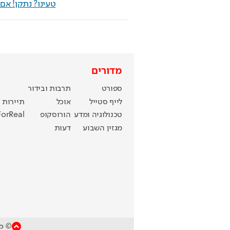
טעינו? נתקן! א
מדורים
ספורט
תרבות ובידור
לייף סטייל
אוכל
תיירות
טכנולוגיה ומדע
הורוסקופ
ForReal
מגזין השבוע
דעות
© כל