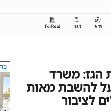
וידאו
מגזין
ForReal
כד
 הגז: משרד
על להשבת מאות
ים לציבור