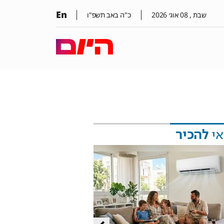
En
שבת ,
08
אוג׳
2026
כ"ה באב תשפ"ו
אי
להכיר