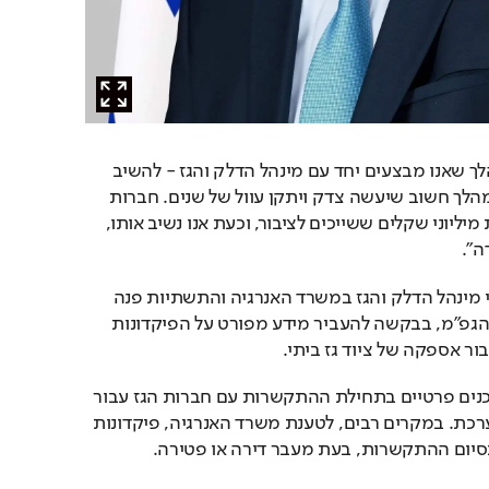
לדברי שר האנרגיה, "המהלך שאנו מבצעים יחד עם מינהל הדלק והגז - להשיב 
לאזרחים את כספם, הוא מהלך חשוב שיעשה צדק ויתקן עוול של שנים. חברות 
הגז מחזיקות בידיהן מאות מיליוני שקלים ששייכים לציבור, וכעת אנו נשיב אותו, 
ה".
עוד נודע ל"ישראל היום" כי מינהל הדלק והגז במשרד האנרגיה והתשתיות פנה 
לאחרונה לספקים במשק הגפ"מ, בבקשה להעביר מידע מפורט על הפיקדונות 
ור אספקה של ציוד גז ביתי.
פיקדונות אלה נגבים מצרכנים פרטיים בתחילת ההתקשרות עם חברות הגז עבור 
אספקת ציוד והקמת המערכת. במקרים רבים, לטענת משרד האנרגיה, פיקדונות 
בסיום ההתקשרות, בעת מעבר דירה או פטירה.