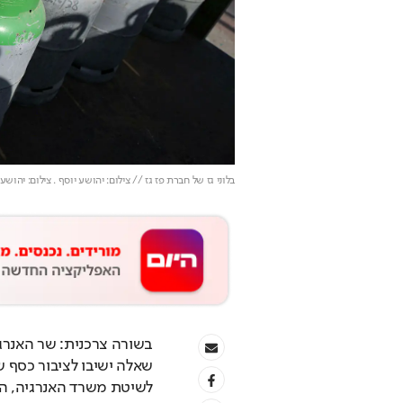
בלוני גז של חברת פז גז // צילום: יהושע יוסף
. צילום: יהושע
לשיטת משרד האנרגיה, היא