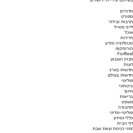
בשיתוף עיריית ירושלים
מדורים
ספורט
תרבות ובידור
לייף סטייל
אוכל
תיירות
טכנולוגיה ומדע
הורוסקופ
ForReal
מגזין השבוע
דעות
חדשות בארץ
חדשות בעולם
פוליטי
ביטחוני
חינוך
בריאות
משפט
תחבורה
פוליטי-מדיני
כללי ומידע
דף הבית
זמני כניסת וצאת שבת