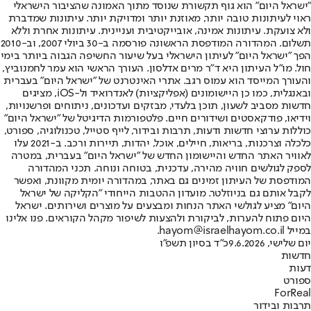
"ישראל היום" הוא גוף תקשורת שנוסד מתוך האמונה שהציבור הישראלי
ראוי לעיתונות טובה יותר, מאוזנת יותר ומדויקת יותר. עיתונות שמדברת
ולא צועקת. עיתונות אמינה, אובייקטיבית ועניינית. עיתונות אחרת וללא
תשלום. המהדורה המודפסת הראשונה פורסמה ב-30 ביולי 2007, וב-2010
הפך "ישראל היום" לעיתון הישראלי בעל שיעור החשיפה הגבוה ביותר בימי
חול. מו"ל העיתון היא ד"ר מרים אדלסון. העורך הראשי הוא עמר לחמנוביץ,
והעורך המייסד הוא עמוס רגב. אתרי האינטרנט של "ישראל היום" בעברית
ובאנגלית, כמו כן היישומונים (אפליקציות) לאנדרואיד ול-iOS, מציגים
חדשות מסביב לשעון, תוכן בלעדי, מבזקים ועדכונים, ניתוחים ופרשנויות,
וידיאו, פודקאסטים ושידורים חיים. פלטפורמות הדיגיטל של "ישראל היום"
כוללות ערוצי חדשות ודעות, תרבות ובידור, לייף סטייל, טכנולוגיה, ספורט,
כלכלה וצרכנות, בריאות, חיילים, אוכל, יהדות, תיירות ורכב. ב-2021 עלו
לאוויר האתר החדש והיישומון החדש של "ישראל היום" בעברית, במטרה
לספק לגולשים חוויה מהירה, עדכנית, בטוחה ונוחה. תכני המהדורה
המודפסת של העיתון זמינים גם באתר, במהדורה יומית מקוונת, ואפשר
לקבל אותם גם בניוזלטר. מועדון ההטבות הייחודי "הקליקה של ישראל
היום" מציע לגולשי האתר הנחות ומבצעים על מוצרים ושירותים. ישראל
היום פתוח להערות, לביקורת ולהצעות לשיפור מקהל הקוראים. פנו אלינו
במייל hayom@israelhayom.co.il.
יום שלישי, 9.6.2026
כ"ד בסיון תשפ"ו
חדשות
דעות
ספורט
ForReal
תרבות ובידור