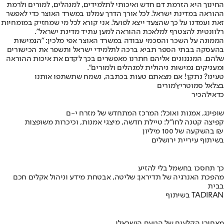
החינוך היא הזרמת דם חדש ואיכותי לתלמידים, למנהלים, למורים ולרמת
ההוראה במדינת ישראל. לכל אורך הדרך עמלנו במשרד האוצר כדי לאפשר
זאת ועמדנו על כך שהצעד ייצא לפועל. אני קורא לכל מי שמחזיק במומחיות
רלוונטית להצטרף למלאכת ההוראה למען עתיד מדינת ישראל".
הממונה על השכר והסכמי עבודה במשרד האוצר אפי מלכין: "הגמישות
בהעסקה בבתי הספר תביא ברכה לתלמידי ישראל ותשפר את הכישורים
שלהם. המנגנונים אליהם חתרנו מאפשרים בכך לקדם את איכות ההוראה
ומעניקים גמישות ניהולית למנהלים ולמורים".
טעינו? נתקן! אם מצאתם טעות בכתבה, נשמח שתשתפו אותנו
בצלאל סמוטריץ'
מורים
כדאי
להכיר
שופינג, אמנות ואוכל: המרכז המתחדש של מזרח י-ם
קפיצה קטנה לחו"ל: טיילת חדשה, מיצגי אמנות, וכיכרות משופצות
בהשקעה של 100 מיליון ₪
בשיתוף עיריית ירושלים
כך תחסכו בחשמל בלי להזיע
מהפכת האנרגיה של תדיראן: שליטה, אבטחת מידע וניהול אקלים חכם
בבית
בשיתוף TADIRAN
מאחורי הקלעים של הטעם הישראלי