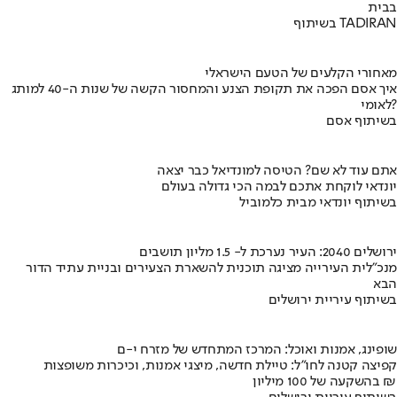
בבית
בשיתוף TADIRAN
מאחורי הקלעים של הטעם הישראלי
איך אסם הפכה את תקופת הצנע והמחסור הקשה של שנות ה-40 למותג
לאומי?
בשיתוף אסם
אתם עוד לא שם? הטיסה למונדיאל כבר יצאה
יונדאי לוקחת אתכם לבמה הכי גדולה בעולם
בשיתוף יונדאי מבית כלמוביל
ירושלים 2040: העיר נערכת ל- 1.5 מליון תושבים
מנכ"לית העירייה מציגה תוכנית להשארת הצעירים ובניית עתיד הדור
הבא
בשיתוף עיריית ירושלים
שופינג, אמנות ואוכל: המרכז המתחדש של מזרח י-ם
קפיצה קטנה לחו"ל: טיילת חדשה, מיצגי אמנות, וכיכרות משופצות
בהשקעה של 100 מיליון ₪