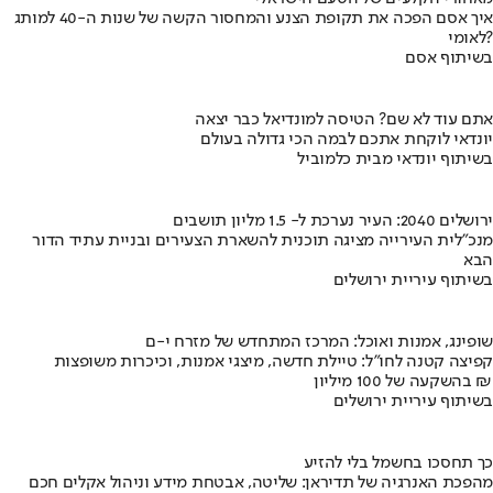
איך אסם הפכה את תקופת הצנע והמחסור הקשה של שנות ה-40 למותג
לאומי?
בשיתוף אסם
אתם עוד לא שם? הטיסה למונדיאל כבר יצאה
יונדאי לוקחת אתכם לבמה הכי גדולה בעולם
בשיתוף יונדאי מבית כלמוביל
ירושלים 2040: העיר נערכת ל- 1.5 מליון תושבים
מנכ"לית העירייה מציגה תוכנית להשארת הצעירים ובניית עתיד הדור
הבא
בשיתוף עיריית ירושלים
שופינג, אמנות ואוכל: המרכז המתחדש של מזרח י-ם
קפיצה קטנה לחו"ל: טיילת חדשה, מיצגי אמנות, וכיכרות משופצות
בהשקעה של 100 מיליון ₪
בשיתוף עיריית ירושלים
כך תחסכו בחשמל בלי להזיע
מהפכת האנרגיה של תדיראן: שליטה, אבטחת מידע וניהול אקלים חכם