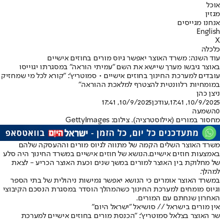
אוכל
מגזין
אנחנו מגייסים
English
X
כלכלה
עוד השנה: משרד האוצר יאפשר גיוס מורים בחוזים אישיים
באוצר גיבשו מערך שיישא את השם ״עמיתי הוראה״ במסגרתו יגוייסו
עובדים למערכת החינוך בחוזים אישיים • סמוטריץ': "קורא לכל מי שמחזיק
במומחיות רלוונטית להצטרף למלאכת ההוראה"
ניצן כהן
10/9/2025, 17:41
,עודכן
10/9/2025, 17:41
0
השמעה
מחסור במורים (אילוסטרציה). צילום: GettyImages
משרד האוצר השלים הקמה של מתווה לגיוס מורים וההעסקה שלהם
באמצעות חוזים אישיים.
הנושא של חוזים אישיים במשרד החינוך היה סלע
של מחלוקת בין האוצר למורים במשך שנים וכעת האוצר הכריע - לצאת
למהלך.
במשרד האוצר אומרים כי הנושא יאפשר גמישות ניהולית של בתי הספר
וגיוס מומחים למערכת החינוך כשהמהלך הוסדר במסגרת הנסכם הקיבוצי
האחרון שנחתם עם המורים.
אין מורים בישראל // סושיאל "ישראל היום"
שר האוצר בצלאל סמוטריץ': "הכנסת מורים בחוזים אישיים למערכת