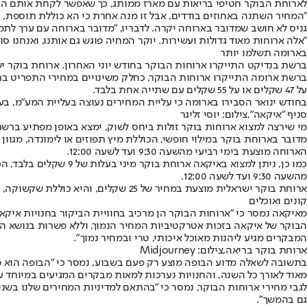
לארוחת הבוקר חטיפי בריאות עם מארז ממותג, כך שאפשר לקחת אותם הבי
"המחיר השתנה באחוזים בודדים, אבל זו מנה אחרת כי הא כוללת תוספת, וכן
גניס לא חושב שמדובר בארוחה יקרה. לדבריו, "מדובר בארוחה עם ערך לתמו
"אלה ארוחות מאוד גדולות ועשירות. יוקר המחיה פוגש גם אותנו, ואנחנו ס
בארומה תשלמו יותר
ברשת בנדיקט התייקרו ארוחות הבוקר בחודש יוני האחרון. ארוחת בוקר ישראלית התייקרה מ־79 ל־82 שקלים, וארוחת ‏בוקר זוגית התייקרה מ־135 ל־148 שקלים. יש לציין שא
על 47 שקלים או על 55 שקלים עם שתייה אחת בלבד.
בחודש ינואר הסבירו בארומה כי עליית המחירים נעוצה בעליית המע"מ, ב
סניף "איקאה",צילום: יוסי זליגר
מי שירצה למצוא ארוחות בוקר זולות ביחס לשוק, ימצא באופן מפתיע ברשת הריהוט איקאה 
מדובר בארוחת בוקר במילוי חופשי, הכוללת מיץ תפוזים או לימונדה, מגוון
הארוחה מוצעת בימי רביעי מהשעה 9:30 ועד לשעה 12:00.
כמו כן, ניתן למצוא ב
מהשעה 9:30 ועד לשעה 12:00.
ארוחת בוקר ישראלית מוצעת במחיר של 25 שקלים, והיא כוללת שקשוקה, סלט אישי, סוגי מטבלים, ריבה, חמאה, שתי לחמניות, מיץ תפוזים וכוס קפה במילוי חופשי.
קונים ואוכלים
מאיקאה נמסר כי "ארוחות הבוקר הן מרכיב בחוויית הביקור בחנויות איק
הבוקר של איקאה בזכות אטרקטיביות המחיר הנמוך, וללא פשרות בנושא האי
המבקרים מגיע ליהנות מאוכל איכותי, טרי ובמחיר נמוך".
ארוחת בוקר בריאה,צילום: Midjourney
בתשובה לשאלה מדוע הבופה מוצע רק פעם בשבוע, נמסר כי "הבופה הוא פיי
מאוד לאורך כל השנה, והחנויות נערכות למאות מבקרים המגיעים במיוחד עבור הבו
לגבי מחירי ארוחות הבוקר, נמסר כי "בהתאם למדיניות המחירים שלנו בשני
גם בהמשך".