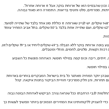
 נכון שהבסיס הוא של ארוחת בוקר, אבל זו ארוחה אחרת".
ביתות, ממרחים, סלט וחטיף בריאות. התמורה היא מאוד גבוהה.
ברשת ארומה התייקרו ארוחות הבוקר, כחלק משינויים במחירי התפריט בחודש ינואר האחרון. ברשת ארומה מוצעת ארוחת בוקר ליחיד ללא שתייה ב־42 שקלים, ועם שתייה אחת בלבד ב־50 שקלים. בתל אביב המחיר עומד
ות.
ה ב־49 שקלים ליחיד או ב־79 שקלים לזוג.
 רכות וקשות, סלטים, לחמים, מוזלי ומטבלים.
ביצה קשה, פלחי עגבנייה, זיתים, ריבה וכוס קפה במילוי חופשי. הארוחה מוגשת כל השבוע
 שבהן יוקר המחיה מאתגר כל בית בישראל. המבקרים בוחרים בארוחת
ם תחרות, והן חלק ממרכיבי חוויית הביקור בחנות איקאה. קהל
 החלטות לגבי הרחבתו ככל שנראה צורך. הביקוש לארוחת הבופה גבוה
 כדי להעניק ללקוחותינו את המחירים הנמוכים ביותר ונמשיך לעשות כך