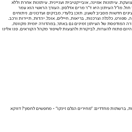
ועקת. עיתונות אמינה, אובייקטיבית ועניינית. עיתונות אחרת וללא
עור החשיפה הגבוה ביותר בימי חול. מו"ל העיתון היא ד"ר מרים אדלסון. העורך הראשי הוא עמר
 והעורך המייסד הוא עמוס רגב. אתרי האינטרנט של "ישראל היום" בעברית ובאנגלית, כמו כן היישומונים (אפליקציות) לאנדרואיד ול-iOS, מציגים חדשות מסביב לשעון, תוכן בלעדי, מבזקים ועדכונים, ניתוחים
, ספורט, כלכלה וצרכנות, בריאות, חיילים, אוכל, יהדות, תיירות ורכב.
דורה המודפסת של העיתון זמינים גם באתר, במהדורה יומית מקוונת,
היום פתוח להערות, לביקורת ולהצעות לשיפור מקהל הקוראים. פנו אלינו
ים על ביצה, קפה וסלט ממשיכים לעלות, ברשתות מחדדים: "מחירים הגלם זינקו" • מחפשים לחסוך? דווקא