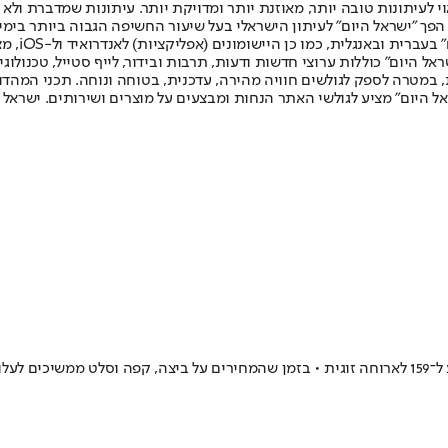
לעיתונות טובה יותר, מאוזנת יותר ומדויקת יותר. עיתונות שמדברת ולא צ
שלום. המהדורה המודפסת הראשונה פורסמה ב-30 ביולי 2007, וב-2010 הפך "ישראל היום" לעיתון הישראלי בעל שי
לחמנוביץ,
ל היום" כוללות ערוצי חדשות ודעות, תרבות ובידור, לייף סטייל, טכנולוגיה
ברית, במטרה לספק לגולשים חוויה מהירה, עדכנית, בטוחה ונוחה. תכני המה
ל היום" מציע לגולשי האתר הנחות ומבצעים על מוצרים ושירותים. ישראל 
בשקט בשקט, ארוחת הבוקר בבתי הקפה, הפכה לעסק יקר במיוחד שמגיע ל־159 לארוחה זוגית • בזמן שהמחיר