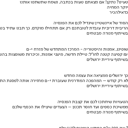
טעינו? נתקן! אם מצאתם טעות בכתבה, נשמח שתשתפו אותנו
יוקר המחיה
כדאי
להכיר
הסוד של איינשטיין שיגדיל לכם את הפנסיה
הריבית דריבית עובדת לטובתכם רק אם תתחילו מוקדם. כך תבנו עתיד בט
בשיתוף מנורה מבטחים
שופינג, אמנות והיסטוריה - המרכז המתחדש של מזרח י-ם
קפיצה קטנה לחו"ל: טיילת חדשה, מיצגי אמנות, וכיכרות משופצות בהשקעה של 100 מיליון ₪
בשיתוף עיריית ירושלים
כך ירושלים ממציאה את עצמה מחדש
לא רק קודש – המהפכה המודרנית שעוברת י-ם מחזירה אותה לפסגת התי
בשיתוף עיריית ירושלים
הטעויות שיחתכו לכם את קצבת הפנסיה
ממשיכת כספים ועד חוסר תכנון – הצעדים שיצילו את הכסף שלכם
בשיתוף מנורה מבטחים