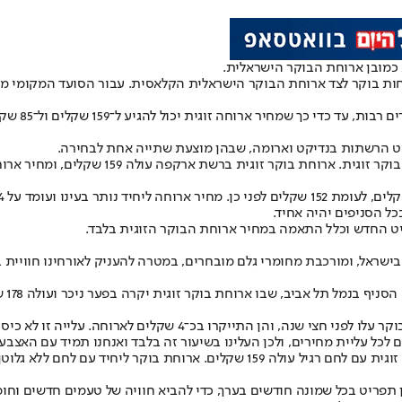
 כמובן ארוחת הבוקר הישראלית.
רוחות בוקר לצד ארוחת הבוקר הישראלית הקלאסית. עבור הסועד המקומי 
מעט הרשתות בנדיקט וארומה, שבהן מוצעת שתייה אחת לבחירה.
 ארקפה עולה 159 שקלים, ומחיר ארוחת בוקר ליחיד בארקפה הוא 85 שקלים.
ל הסניפים יהיה אחיד.
ט החדש וכלל התאמה במחיר ארוחת הבוקר הזוגית בלבד.
שראל, ומורכבת מחומרי גלם מובחרים, במטרה להעניק לאורחינו חוויית בי
ברשת
קובי אלון, מנכ"ל קבוצת קפה קפה, אמר ל"ישראל היום": "מחירי ארוח
ם לכל עליית מחירים, ולכן העלינו בשיעור זה בלבד ואנחנו תמיד עם האצבע
כון תפריט בכל שמונה חודשים בערך, כדי להביא חוויה של טעמים חדשים וח