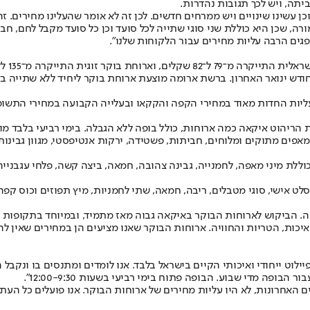
תה, ויש לכך תגובות נהדרות.
 עשינו שינויים ויש ממרחים חדשים. לכן זה לא אומר שהעלינו מחירים. זה
רה, שכן היא כוללת שני סוגי שתייה לכל סועד וכן כל סועד מקבל לחם, ח
ופגים הרבה עליות מחירים עבור הלקוחות שלנו".
רוחה זו כוללת סוג אחד בלבד של שתייה לסועד.
עליות החדות מאוד במחירי הקפה והקקאו ובעלייה הקבועה במחירי התשומ
כמה ארוחות, כולל בופה ללא הגבלה. בימי רביעי בלבד מוצע בופה ארוחת בוקר ללא הגבל
 מאפים מתוקים ומלוחים, חביתות, פשטידה, ירקות אנטיפסטי, מגוון גבינות
איקאה ארוחת בוקר מיני בעלות של 9 שקלים בלבד, הכוללת מיני מאפה, לחמנייה, גבינה צהובה, חמאה, 
אה. הביקוש לארוחות הבוקר באיקאה גבוה מאז מתמיד, ובמיוחד בתקופות
כות, הטריות והחוויה. ארוחות הבוקר שאנו מציעים הן במחירים שאין לה
לוט ייחודי ואיכותי הקיים בישראל בלבד. אנו לומדים ומתנסים בו ונקבל
פה מדי שבוע. הבופה פתוח בימי רביעי בשעות 12:00-9:30".
ם האחרונות, לא היו עליות מחירים של ארוחות הבוקר. אנו פועלים כל העת