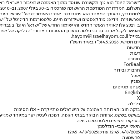
"ישראל היום" הוא גוף תקשורת שנוסד מתוך האמונה שהציבור הישראלי ראוי 
ת
ופרשנויות, וידיאו, פודקאסטים ושידורים חיים. פלטפורמות הדיגיטל של "ישרא
ב-2021 עלו לאוויר האתר החדש והיישומון החדש של "ישראל היום" בע
ואפשר לקבל אותם גם בניוזלטר. מועדון ההטבות הייחודי "הקליקה של ישרא
במייל hayom@israelhayom.co.il.
יום חמישי, 14.5.2026
כ"ז באייר תשפ"ו
חדשות
דעות
ספורט
ForReal
תרבות ובידור
אוכל
מגזין
אנחנו מגייסים
English
X
כלכלה
בוקר, חוב: הארוחה האהובה על הישראלים מתייקרת - אלו הסיבות
באיקאה מציעים אלטרנטיבה זולה
היאלי יעקבי-הנדלסמן
4/8/2025, 12:45
,עודכן
4/8/2025, 12:45
0
השמעה