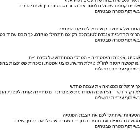
איך 200 ש"ח בחודש הופכים ל140 אלף ?
צעדים קטנים שיכולים לסגור את הבור הפנסיוני בין נשים לגברים
בשיתוף מנורה מבטחים
הסוד של איינשטיין שיגדיל לכם את הפנסיה
הריבית דריבית עובדת לטובתכם רק אם תתחילו מוקדם. כך תבנו עתיד בט
בשיתוף מנורה מבטחים
שופינג, אמנות והיסטוריה - המרכז המתחדש של מזרח י-ם
קפיצה קטנה לחו"ל: טיילת חדשה, מיצגי אמנות, וכיכרות משופצות בהשקעה של 100 מיליון ₪
בשיתוף עיריית ירושלים
כך ירושלים ממציאה את עצמה מחדש
לא רק קודש – המהפכה המודרנית שעוברת י-ם מחזירה אותה לפסגת התי
בשיתוף עיריית ירושלים
הטעויות שיחתכו לכם את קצבת הפנסיה
ממשיכת כספים ועד חוסר תכנון – הצעדים שיצילו את הכסף שלכם
בשיתוף מנורה מבטחים