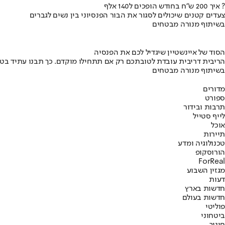
איך 200 ש"ח בחודש הופכים ל140 אלף ?
צעדים קטנים שיכולים לסגור את הבור הפנסיוני בין נשים לגברים
בשיתוף מנורה מבטחים
הסוד של איינשטיין שיגדיל לכם את הפנסיה
הריבית דריבית עובדת לטובתכם רק אם תתחילו מוקדם. כך תבנו עתיד בט
בשיתוף מנורה מבטחים
מדורים
ספורט
תרבות ובידור
לייף סטייל
אוכל
תיירות
טכנולוגיה ומדע
הורוסקופ
ForReal
מגזין השבוע
דעות
חדשות בארץ
חדשות בעולם
פוליטי
ביטחוני