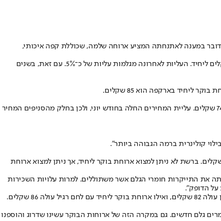
מדובר במענה לאתנחתה המציע ארוחה שלמה, שכוללת קפה איכותי,
מבדיקת "ישראל היום" עולה כי כמו בתחומים רבים, גם כאן חלו עליות מחירים רבות, עד כדי כך שמחיר ארוחה זוגית יכול להגיע ל־159 שקלים ול־85 שקלים ליחיד. העליות לאחרונה מגלמות עליות של כ־5%. עם זאת, בשנים
ברשת לנדוור מחיר ארוחה זוגית עלה לאחרונה ב־4.5% והוא עומד על 159 שקלים, לעומת 152 שקלים לפני כן. מחיר ארוחה ליחיד נותר בעינו ועומד על 74 שקלים. עליית המחירים החלה בחודש יוני, ולכן בחלק מהסניפים המחיר
לוי קולינרית ברמה הגבוהה ביותר".
 קפה קפה מוצעת ארוחת בוקר זוגית בלבד ב־155 שקלים. זאת למעט הסניף בנמל תל אביב, שבו ארוחת בוקר זוגית יקרה בפער ניכר ועולה 178 שקלים. ברשת לא ניתן למצוא ארוחת בוקר ליחיד, אך ניתן למצוא ארוחת
ות הבוקר עלו לפני חצי שנה, והן התייקרו בכ־4 שקלים לארוחה. עלייה זו לא כיסתה את התייקרות חומרי הגלם אשר משתוללים. למרות עלויות השכירות
 על הדופק".
ומרים גלם חדשים. גם במקרה הזה של ארוחות הבוקר עשינו שדרוג והוספנו