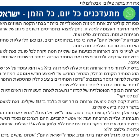
ארוחת בוקר. צילום: אבשלום לוי
מסורת קולינרית: אחת המנות הפופולריות ביותר בבתי הקפה השונים היא
לאור החיבה העצומה למנה זו, ניתן למצוא בתפריטים השונים מגוון של א
חביתות שונות, ממרחים, סלט ועוד.
האחרונות מדובר בעלייה חדה יותר.
יש לציין כי רוב הארוחות מגיעות עם שתייה חמה וקרה לכל סועד. זאת ל
ברשתות ארקפה ולנדוור מצאנו את המחיר הגבוה ביותר ברשתות לארוחת בוקר זוגית. ארוחת בוקר זוגית ברשת
אינפו,
הוא המחיר הקודם ובחלק המחיר החדש. עד לאמצע חודש אוגוסט המחיר בכ
מרשת לנדוור נמסר בתגובה: "עדכון המחירים בוצע כחלק מהטמעת התפרי
"מחיר ארוחת הבוקר ליחיד נותר ללא שינוי.
"ארוחת הבוקר הפופולרית של לנדוור נחשבת לאחת העשירות והאיכותיות בי
"גם לנו יקר"
בוקר קטנה ב־69 שקלים.
הגבוהות, עליית הריביות ועוד, אי אפשר להגזים. היום הצרכנים מאוד רגישי
ברשת ביגה ארוחת בוקר זוגית עם לחם ללא גלוטן עולה 154 שקלים. ארוחה זוגית עם לחם רגיל עולה 159 שקלים. ארוחת בוקר ליחיד עם לחם ללא גלוטן עולה 82 שקלים, ואילו ארוחת בוקר ליחיד עם לחם רגיל עולה 86 שקלים.
ארומה,צילום: יח"צ
יריב גניס, מנהל רשתות ביגה וגרג, אמר ל"ישראל היום": "אנחנו עושים עד