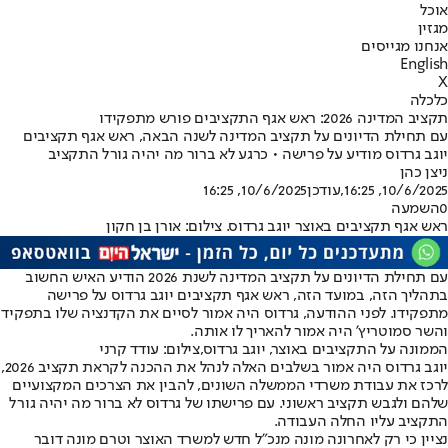
אוכל
מגזין
אנחנו מגייסים
English
X
כלכלה
תקציב המדינה 2026: ראש אגף התקציבים פורש מתפקידו
עם תחילת הדיונים על תקציב המדינה לשנה הבאה, ראש אגף תקציבים
יוגב גרדוס מודיע על פרישה • כרגע לא ברור מה יהיה גורל התקציב
ניצן כהן
10/6/2025, 16:25
,עודכן
10/6/2025, 16:25
0
השמעה
ראש אגף תקציבים באוצר יוגב גרדוס. צילום: אורן בן חקון
עם תחילת הדיונים על תקציב המדינה לשנת 2026 הודיע האיש החשוב
בתהליך הזה, במועד הזה, ראש אגף תקציבים יוגב גרדוס על פרישה
מתפקידו. לפני ההודעה, גרדוס היה אמור לסיים את הקדנציה שלו בתפקיד
והשר סמוטריץ' היה אמור להאריך לו אותה.
הממונה על התקציבים באוצר, יוגב גרדוס,צילום: עודד קרני
יוגב גרדוס היה אמור בשלבים האלה לנהל את ההכנה לקראת תקציב 2026,
לרכז את עבודת משרדי הממשלה השונים, להבין את הצרכים המקצועיים
שלהם ולגבש תקציב ראשוני. עם פרישתו של גרדוס לא ברור מה יהיה גורל
התקציב עליו החלה העבודה.
נציין כי רק לאחרונה מונה מנכ"ל חדש למשרד האוצר וטרם מונה דובר