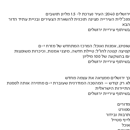
ירושלים 2040: העיר נערכת ל- 1.5 מליון תושבים
מנכ"לית העירייה מציגה תוכנית להשארת הצעירים ובניית עתיד הדור
הבא
בשיתוף עיריית ירושלים
שופינג, אמנות ואוכל: המרכז המתחדש של מזרח י-ם
קפיצה קטנה לחו"ל: טיילת חדשה, מיצגי אמנות, וכיכרות משופצות
בהשקעה של 100 מיליון ₪
בשיתוף עיריית ירושלים
כך ירושלים ממציאה את עצמה מחדש
לא רק קודש – המהפכה המודרנית שעוברת י-ם מחזירה אותה לפסגת
התיירות הישראלית
בשיתוף עיריית ירושלים
מדורים
ספורט
תרבות ובידור
לייף סטייל
אוכל