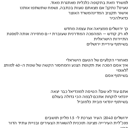
למשרד וזאת בתקופה כלכלית מאתגרת מאוד.
טעינו? נתקן! אם מצאתם טעות בכתבה, נשמח שתשתפו אותנו
אישור תקציב המדינה
משרד האוצר
כדאי
להכיר
כך ירושלים ממציאה את עצמה מחדש
לא רק קודש – המהפכה המודרנית שעוברת י-ם מחזירה אותה לפסגת
התיירות הישראלית
בשיתוף עיריית ירושלים
מאחורי הקלעים של הטעם הישראלי
איך אסם הפכה את תקופת הצנע והמחסור הקשה של שנות ה-40 למותג
לאומי?
בשיתוף אסם
אתם עוד לא שם? הטיסה למונדיאל כבר יצאה
יונדאי לוקחת אתכם לבמה הכי גדולה בעולם
בשיתוף יונדאי מבית כלמוביל
ירושלים 2040: העיר נערכת ל- 1.5 מליון תושבים
מנכ"לית העירייה מציגה תוכנית להשארת הצעירים ובניית עתיד הדור