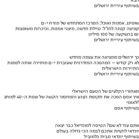
הבא
בשיתוף עיריית ירושלים
שופינג, אמנות ואוכל: המרכז המתחדש של מזרח י-ם
קפיצה קטנה לחו"ל: טיילת חדשה, מיצגי אמנות, וכיכרות משופצות
בהשקעה של 100 מיליון ₪
בשיתוף עיריית ירושלים
כך ירושלים ממציאה את עצמה מחדש
לא רק קודש – המהפכה המודרנית שעוברת י-ם מחזירה אותה לפסגת
התיירות הישראלית
בשיתוף עיריית ירושלים
מאחורי הקלעים של הטעם הישראלי
איך אסם הפכה את תקופת הצנע והמחסור הקשה של שנות ה-40 למותג
לאומי?
בשיתוף אסם
אתם עוד לא שם? הטיסה למונדיאל כבר יצאה
יונדאי לוקחת אתכם לבמה הכי גדולה בעולם
בשיתוף יונדאי מבית כלמוביל