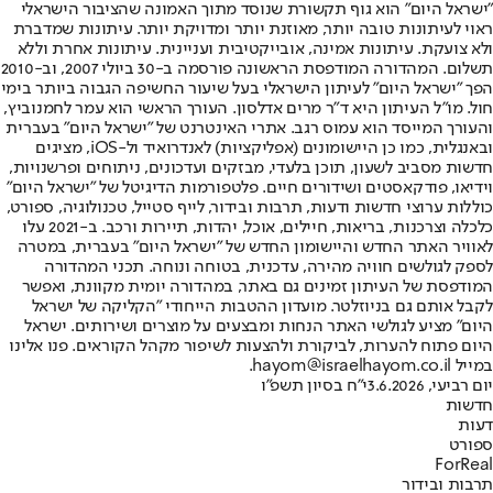
"ישראל היום" הוא גוף תקשורת שנוסד מתוך האמונה שהציבור הישראלי
ראוי לעיתונות טובה יותר, מאוזנת יותר ומדויקת יותר. עיתונות שמדברת
ולא צועקת. עיתונות אמינה, אובייקטיבית ועניינית. עיתונות אחרת וללא
תשלום. המהדורה המודפסת הראשונה פורסמה ב-30 ביולי 2007, וב-2010
הפך "ישראל היום" לעיתון הישראלי בעל שיעור החשיפה הגבוה ביותר בימי
חול. מו"ל העיתון היא ד"ר מרים אדלסון. העורך הראשי הוא עמר לחמנוביץ,
והעורך המייסד הוא עמוס רגב. אתרי האינטרנט של "ישראל היום" בעברית
ובאנגלית, כמו כן היישומונים (אפליקציות) לאנדרואיד ול-iOS, מציגים
חדשות מסביב לשעון, תוכן בלעדי, מבזקים ועדכונים, ניתוחים ופרשנויות,
וידיאו, פודקאסטים ושידורים חיים. פלטפורמות הדיגיטל של "ישראל היום"
כוללות ערוצי חדשות ודעות, תרבות ובידור, לייף סטייל, טכנולוגיה, ספורט,
כלכלה וצרכנות, בריאות, חיילים, אוכל, יהדות, תיירות ורכב. ב-2021 עלו
לאוויר האתר החדש והיישומון החדש של "ישראל היום" בעברית, במטרה
לספק לגולשים חוויה מהירה, עדכנית, בטוחה ונוחה. תכני המהדורה
המודפסת של העיתון זמינים גם באתר, במהדורה יומית מקוונת, ואפשר
לקבל אותם גם בניוזלטר. מועדון ההטבות הייחודי "הקליקה של ישראל
היום" מציע לגולשי האתר הנחות ומבצעים על מוצרים ושירותים. ישראל
היום פתוח להערות, לביקורת ולהצעות לשיפור מקהל הקוראים. פנו אלינו
במייל hayom@israelhayom.co.il.
יום רביעי, 3.6.2026
י"ח בסיון תשפ"ו
חדשות
דעות
ספורט
ForReal
תרבות ובידור