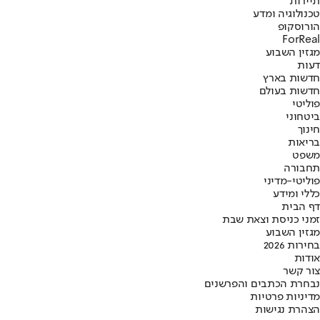
תיירות
טכנולוגיה ומדע
הורוסקופ
ForReal
מגזין השבוע
דעות
חדשות בארץ
חדשות בעולם
פוליטי
ביטחוני
חינוך
בריאות
משפט
תחבורה
פוליטי-מדיני
כללי ומידע
דף הבית
זמני כניסת וצאת שבת
מגזין השבוע
בחירות 2026
אודות
צור קשר
נבחרת הכתבים והפרשנים
מדיניות פרטיות
הצהרת נגישות