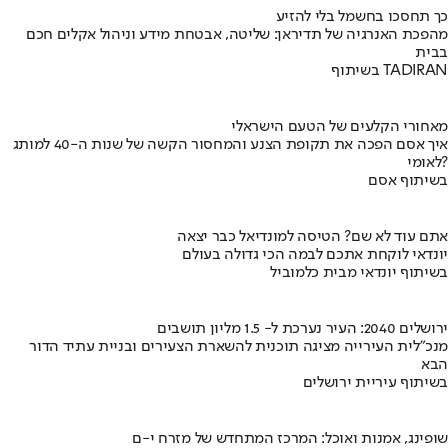
כך תחסכו בחשמל בלי להזיע
מהפכת האנרגיה של תדיראן: שליטה, אבטחת מידע וניהול אקלים חכם
בבית
בשיתוף TADIRAN
מאחורי הקלעים של הטעם הישראלי
איך אסם הפכה את תקופת הצנע והמחסור הקשה של שנות ה-40 למותג
לאומי?
בשיתוף אסם
אתם עוד לא שם? הטיסה למונדיאל כבר יצאה
יונדאי לוקחת אתכם לבמה הכי גדולה בעולם
בשיתוף יונדאי מבית כלמוביל
ירושלים 2040: העיר נערכת ל- 1.5 מליון תושבים
מנכ"לית העירייה מציגה תוכנית להשארת הצעירים ובניית עתיד הדור
הבא
בשיתוף עיריית ירושלים
שופינג, אמנות ואוכל: המרכז המתחדש של מזרח י-ם