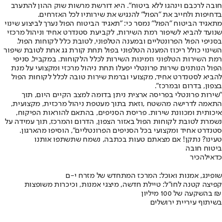
חובה לרכבם וינהגו ללא ביטוח". היא דורשת מרשות שוק ההון להתערב
בדחיפות ולחייב את "הפול" להנגיש את שירותיו לכל האזרחים.
מתאגיד הביטוח ״הפול״ נמסר כי: ״תאגיד הביטוח הפול נערך לביצוע שינוי
שנועד להביא לשיפור רמת השירות, לקביעת סטנדרט אחיד וניהול מרכזי
בסניפי הפול הפרונטליים ובמענה הטלפוני, לטובת כלל לקוחות הפול.
השינוי כולל ריכוז המענה הטלפוני בפול תחת קורת גג אחת לטובת שיפור
רמת השירות הטלפוני וזמינות השירות לכלל הלקוחות. במקביל, סניפי
הפול הנותנים שירות פרונטלי יפעלו תחת ניהול מרכזי ומקצועי על מנת
להביא לסטנדרט אחיד, מקצועי וברמת שירות טובה לכלל לקוחות הפול
בצפון, בדרום ובמרכז".
"שירות פרונטלי בפריסה ארצית ניתן בדומה למצב הקיים היום, תוך
התאמה לדרישה מהשטח ,וזאת בתוך מעטפת ניהול מרכזית, מקצועית,
איכותית ומכוונת שירות. פריסת הסניפים, בהתאם להוראות הפיקוח,
נשמרת לטובת לקוחות הפול באזור הצפון, הדרום והמרכז, תוך עמידה על
סטנדרט אחיד ומקצועי בכל הסניפים הפרונטליים״, הוסיפו מהארגון.
טעינו? נתקן! אם מצאתם טעות בכתבה, נשמח שתשתפו אותנו
ביטוח חובה
כדאי
להכיר
שופינג, אמנות ואוכל: המרכז המתחדש של מזרח י-ם
קפיצה קטנה לחו"ל: טיילת חדשה, מיצגי אמנות, וכיכרות משופצות
בהשקעה של 100 מיליון ₪
בשיתוף עיריית ירושלים