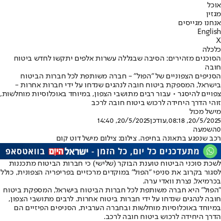
אוכל
מגזין
אנחנו מגייסים
English
X
כלכלה
הסוכנים מזהירים: הסיבה שבגללה עשרות אלפים יתקשו לחדש ביטוח
חובה
הסניפים הצפוניים של "הפול" - חברה משותפת לכל חברות הביטוח
בישראל, המספקת ביטוח חובה לנהגים שנדחו על ידי חברות אחרות -
צפויים להיסגר • עבור רבים מתושבי הצפון, במיוחד באוכלוסיות מוחלשות,
זוהי הדרך היחידה לרכוש ביטוח חובה לרכב
מישל מכול
20/5/2025, 08:18
,עודכן
20/5/2025, 14:40
0
השמעה
רכב שנפגע בתאונה בחיפה. צילום: צילום מישל דוט קום
לשכת סוכני הביטוח טוענת הבוקר (שלישי) כי חברות הביטוח מתכננות
לסגור בקרוב את סניפי "הפול" במוקדים מרכזיים בפריפריה הצפונית, כולל
בכרמיאל, נצרת וואדי ערה.
"הפול" היא חברה משותפת לכל חברות הביטוח בישראל, המספקת ביטוח
חובה לנהגים שנדחו על ידי חברות ביטוח אחרות. לרבים מתושבי הצפון,
במיוחד באוכלוסיות מוחלשות ובחברה הערבית, הסניפים הפיזיים הם
הדרך היחידה לרכוש ביטוח חובה לרכב.