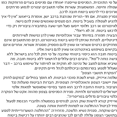
על פי התוכנית, הסניפים שייסגרו יאוחדו עם סניפים בערים מרוחקות כמו
עפולה וחיפה. המשמעות: עשרות אלפי תושבים יצטרכו לנסוע מרחקים
ארוכים כדי לרכוש ביטוח חובה לרכב.
נסרין מנצרת, אם חד-הורית שנוהגת ברכב ישן, אומרת בייאוש: "אין לי איך
להגיע לעפולה בשביל ביטוח. הם מצפים שאנשים שאין להם גישה
לאינטרנט או רכב חלופי ייסעו מעל חצי שעה בתחבורה ציבורית רק כדי
לרכוש ביטוח. זה לא ריאלי".
הבעיה חמורה במיוחד עבור אוכלוסיות שאין להן נגישות לשירותים
דיגיטליים. למרות שניתן לרכוש ביטוח באינטרנט, רבים מהתושבים אינם
מחזיקים כרטיס אשראי או שאין להם מספיק מסגרת אשראי. אחרים אינם
בקיאים בשימוש באינטרנט או שאין להם גישה אליו.
ביטוח חובה הוא כיסוי ביטוחי שחובה על פי חוק לכל נהג בישראל. ללא
גישה נוחה ל"פול", נהגים רבים עלולים להישאר ללא ביטוח חובה, מה
שיביא אותם למצב של נהיגה לא חוקית או לוויתור על שימוש ברכב - דבר
שעלול לפגוע בפרנסתם וביכולתם לנהל חיים תקינים.
"הפקרת תושבי הצפון"
שלמה אייזיק, נשיא לשכת סוכני הביטוח, לא חוסך במילים: "במקום לחזק
את יישובי הצפון והאוכלוסייה הצפונית, חברות הביטוח פועלות נגד
הציבור. ביטוח החובה לרכב הוא מוצר בסיסי שמאפשר למאות אלפי
ישראלים להתפרנס ולחיות. סגירת הסניפים בצפון מהווה אקט של הפקרה
כלפי ציבורים גדולים בפריפריה".
אייזיק קורא לרשות שוק ההון, לגורמים בממשלה ולחברי הכנסת לפעול
מיד לביטול ההחלטה או לפחות לדחות אותה בשנה.
רים שוקחה, סגנית נשיא הלשכה, מזהירה: "ההחלטה השערורייתית לפגוע
בתושבי הצפון עלולה לגרום לכך שנהגים רבים יוותרו על רכישת ביטוח