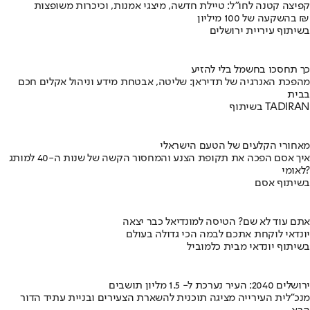
קפיצה קטנה לחו"ל: טיילת חדשה, מיצגי אמנות, וכיכרות משופצות
בהשקעה של 100 מיליון ₪
בשיתוף עיריית ירושלים
כך תחסכו בחשמל בלי להזיע
מהפכת האנרגיה של תדיראן: שליטה, אבטחת מידע וניהול אקלים חכם
בבית
בשיתוף TADIRAN
מאחורי הקלעים של הטעם הישראלי
איך אסם הפכה את תקופת הצנע והמחסור הקשה של שנות ה-40 למותג
לאומי?
בשיתוף אסם
אתם עוד לא שם? הטיסה למונדיאל כבר יצאה
יונדאי לוקחת אתכם לבמה הכי גדולה בעולם
בשיתוף יונדאי מבית כלמוביל
ירושלים 2040: העיר נערכת ל- 1.5 מליון תושבים
מנכ"לית העירייה מציגה תוכנית להשארת הצעירים ובניית עתיד הדור