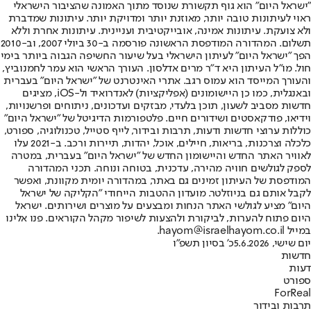
"ישראל היום" הוא גוף תקשורת שנוסד מתוך האמונה שהציבור הישראלי
ראוי לעיתונות טובה יותר, מאוזנת יותר ומדויקת יותר. עיתונות שמדברת
ולא צועקת. עיתונות אמינה, אובייקטיבית ועניינית. עיתונות אחרת וללא
תשלום. המהדורה המודפסת הראשונה פורסמה ב-30 ביולי 2007, וב-2010
הפך "ישראל היום" לעיתון הישראלי בעל שיעור החשיפה הגבוה ביותר בימי
חול. מו"ל העיתון היא ד"ר מרים אדלסון. העורך הראשי הוא עמר לחמנוביץ,
והעורך המייסד הוא עמוס רגב. אתרי האינטרנט של "ישראל היום" בעברית
ובאנגלית, כמו כן היישומונים (אפליקציות) לאנדרואיד ול-iOS, מציגים
חדשות מסביב לשעון, תוכן בלעדי, מבזקים ועדכונים, ניתוחים ופרשנויות,
וידיאו, פודקאסטים ושידורים חיים. פלטפורמות הדיגיטל של "ישראל היום"
כוללות ערוצי חדשות ודעות, תרבות ובידור, לייף סטייל, טכנולוגיה, ספורט,
כלכלה וצרכנות, בריאות, חיילים, אוכל, יהדות, תיירות ורכב. ב-2021 עלו
לאוויר האתר החדש והיישומון החדש של "ישראל היום" בעברית, במטרה
לספק לגולשים חוויה מהירה, עדכנית, בטוחה ונוחה. תכני המהדורה
המודפסת של העיתון זמינים גם באתר, במהדורה יומית מקוונת, ואפשר
לקבל אותם גם בניוזלטר. מועדון ההטבות הייחודי "הקליקה של ישראל
היום" מציע לגולשי האתר הנחות ומבצעים על מוצרים ושירותים. ישראל
היום פתוח להערות, לביקורת ולהצעות לשיפור מקהל הקוראים. פנו אלינו
במייל hayom@israelhayom.co.il.
יום שישי, 5.6.2026
כ' בסיון תשפ"ו
חדשות
דעות
ספורט
ForReal
תרבות ובידור