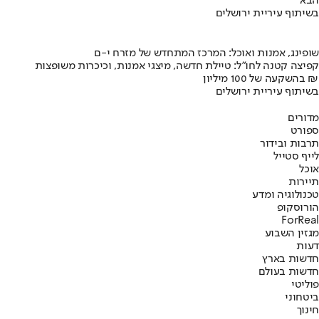
הבא
בשיתוף עיריית ירושלים
שופינג, אמנות ואוכל: המרכז המתחדש של מזרח י-ם
קפיצה קטנה לחו"ל: טיילת חדשה, מיצגי אמנות, וכיכרות משופצות
בהשקעה של 100 מיליון ₪
בשיתוף עיריית ירושלים
מדורים
ספורט
תרבות ובידור
לייף סטייל
אוכל
תיירות
טכנולוגיה ומדע
הורוסקופ
ForReal
מגזין השבוע
דעות
חדשות בארץ
חדשות בעולם
פוליטי
ביטחוני
חינוך