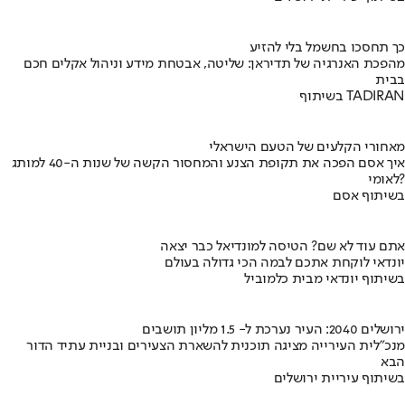
כך תחסכו בחשמל בלי להזיע
מהפכת האנרגיה של תדיראן: שליטה, אבטחת מידע וניהול אקלים חכם
בבית
בשיתוף TADIRAN
מאחורי הקלעים של הטעם הישראלי
איך אסם הפכה את תקופת הצנע והמחסור הקשה של שנות ה-40 למותג
לאומי?
בשיתוף אסם
אתם עוד לא שם? הטיסה למונדיאל כבר יצאה
יונדאי לוקחת אתכם לבמה הכי גדולה בעולם
בשיתוף יונדאי מבית כלמוביל
ירושלים 2040: העיר נערכת ל- 1.5 מליון תושבים
מנכ"לית העירייה מציגה תוכנית להשארת הצעירים ובניית עתיד הדור
הבא
בשיתוף עיריית ירושלים