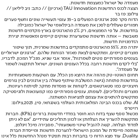
מעמדה של ישראל כמעצמת חדשנות.
הצצה לכנס החדשנות TAU Innovation (ארכיון) // כתב: ניב ליליאן //
צילום: פז בר
הדוח סקר 200 ארגונים הפועלים ב-35 ענפי תעשייה שונים וחשף פערים
חמורים שעלולים לסכן את מעמדה הבינלאומי של ישראל כמובילה
בחדשנות. על פי הממצאים, רק 2% מהארגונים בארץ מקדמים חדשנות
משבשת – אותה חדשנות שמערערת שווקים קיימים ומאפשרת יצירת
הזדמנויות חדשות.
יתרה מזו, 55% מהארגונים מתמקדים בחדשנות שמרנית, תוך שיפור
מוצרים קיימים, ומתקשים לצאת מאזור הנוחות שלהם. "ארגונים ישראליים
בענפים מסורתיים נוטים לשמרנות", אומר אבי שגיא, מנכ"ל המכון. לדבריו,
"בלי לקדם חדשנות רחבה בכלל הענפים השונים, ישראל תתקשה לשמור
על מעמדה".
תחום האוטו-טק מהווה את היוצא מן הכלל, עם השקעות משמעותיות
בחדשנות פתוחה (גישה המשלבת שיתוף פעולה בין ארגונים לבין גורמים
חיצוניים כמו סטארטאפים, לקוחות או מוסדות מחקר, לפיתוח רעיונות,
מוצרים ותהליכים). לעומתו, ענפים מסורתיים כמו קמעונאות ולוגיסטיקה
מתקשים להתאים את עצמם למציאות המשתנה.
AI. שלט בכנס הבינה המלאכותית העולמי בשנגחאי, סין, 2023,צילום:
רויטרס
מכשול נוסף שצף בדוח הוא חוסר במדדי חדשנות ברורים (KPIs). חברות
מתקשות להעריך את הצלחתן או לכוון תהליכים עתידיים. "אם לא ניתן
למדוד הצלחה, קשה להוביל שינוי משמעותי", מסבירה מיכל זיגלמן,
שותפה מייסדת של המכון הישראלי להערכת חדשנות ומייסדת חברת
Duality. עוד מצא הדוח כי בחברות רבות תפקיד מנהל החדשנות כלל אינו