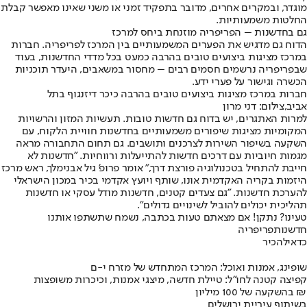
מוגדר, ובמקרים אחרים, מדובר בתפקיד זמני או משני שאינו מאפשר קבלת
החלטות משמעותיות.
גם בחדשנות – הפריפריה מוזנחת ביחס למרכז
הדוח גם מדגיש את הפערים המשמעותיים בין המרכז לפריפריה. חברות
במרכז מציגות ביצועים טובים בהרבה כמעט בכל מדדי החדשנות, בעוד
שבפריפריה נרשמים חסמים רבים – מחסור במשאבים, היעדר תוכניות
הכשרה וגישור על פערי ידע.
חברות במרכז מציגות ביצועים טובים בהרבה כיכר דיזנגוף בתל
אביב,צילום: דני מרון
למרות האתגרים, יש בדוח גם חדשות טובות. תעשיות המזון והרשויות
המקומיות מציגות שיפורים משמעותיים בחדשנות חוויית הלקוח, עם
השקעה בשיפור השירות לצרכנים ותושבים. גם תחום התחבורה מראה
מגמות חיוביות עם דרכים חדשות להתייעלות ורווחיות. "חדשנות לא
חייבת להתחיל בטכנולוגיה פורצת דרך," אומר פרופ' גיל אבנימלך, ראש מרכז
היזמות בקריה האקדמית אונו, שותף ויועץ אקדמי בכיר במכון הישראלי
להערכת חדשנות. "גם צעדים קטנים, חדשנות מודל עסקי או חדשנות
תהליכית יכולים להוביל לשינויים גדולים".
טעינו? נתקן! אם מצאתם טעות בכתבה, נשמח שתשתפו אותנו
חדשנות
פריפריה
כדאי
להכיר
שופינג, אמנות ואוכל: המרכז המתחדש של מזרח י-ם
קפיצה קטנה לחו"ל: טיילת חדשה, מיצגי אמנות, וכיכרות משופצות
בהשקעה של 100 מיליון ₪
בשיתוף עיריית ירושלים