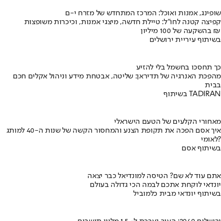
שופינג, אמנות ואוכל: המרכז המתחדש של מזרח י-ם
קפיצה קטנה לחו"ל: טיילת חדשה, מיצגי אמנות, וכיכרות משופצות
בהשקעה של 100 מיליון ₪
בשיתוף עיריית ירושלים
כך תחסכו בחשמל בלי להזיע
מהפכת האנרגיה של תדיראן: שליטה, אבטחת מידע וניהול אקלים חכם
בבית
בשיתוף TADIRAN
מאחורי הקלעים של הטעם הישראלי
איך אסם הפכה את תקופת הצנע והמחסור הקשה של שנות ה-40 למותג
לאומי?
בשיתוף אסם
אתם עוד לא שם? הטיסה למונדיאל כבר יצאה
יונדאי לוקחת אתכם לבמה הכי גדולה בעולם
בשיתוף יונדאי מבית כלמוביל