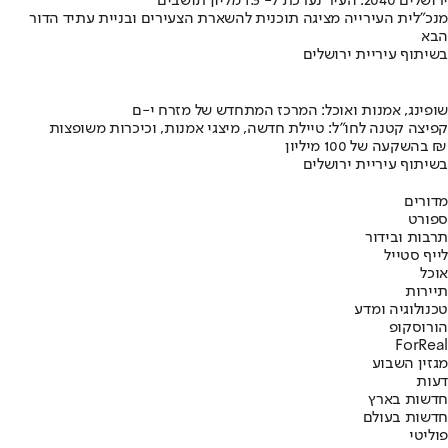
ירושלים 2040: העיר נערכת ל- 1.5 מליון תושבים
מנכ"לית העירייה מציגה תוכנית להשארת הצעירים ובניית עתיד הדור
הבא
בשיתוף עיריית ירושלים
שופינג, אמנות ואוכל: המרכז המתחדש של מזרח י-ם
קפיצה קטנה לחו"ל: טיילת חדשה, מיצגי אמנות, וכיכרות משופצות
בהשקעה של 100 מיליון ₪
בשיתוף עיריית ירושלים
מדורים
ספורט
תרבות ובידור
לייף סטייל
אוכל
תיירות
טכנולוגיה ומדע
הורוסקופ
ForReal
מגזין השבוע
דעות
חדשות בארץ
חדשות בעולם
פוליטי