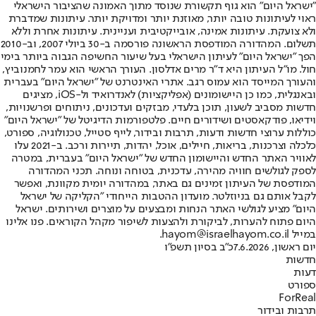
"ישראל היום" הוא גוף תקשורת שנוסד מתוך האמונה שהציבור הישראלי
ראוי לעיתונות טובה יותר, מאוזנת יותר ומדויקת יותר. עיתונות שמדברת
ולא צועקת. עיתונות אמינה, אובייקטיבית ועניינית. עיתונות אחרת וללא
תשלום. המהדורה המודפסת הראשונה פורסמה ב-30 ביולי 2007, וב-2010
הפך "ישראל היום" לעיתון הישראלי בעל שיעור החשיפה הגבוה ביותר בימי
חול. מו"ל העיתון היא ד"ר מרים אדלסון. העורך הראשי הוא עמר לחמנוביץ,
והעורך המייסד הוא עמוס רגב. אתרי האינטרנט של "ישראל היום" בעברית
ובאנגלית, כמו כן היישומונים (אפליקציות) לאנדרואיד ול-iOS, מציגים
חדשות מסביב לשעון, תוכן בלעדי, מבזקים ועדכונים, ניתוחים ופרשנויות,
וידיאו, פודקאסטים ושידורים חיים. פלטפורמות הדיגיטל של "ישראל היום"
כוללות ערוצי חדשות ודעות, תרבות ובידור, לייף סטייל, טכנולוגיה, ספורט,
כלכלה וצרכנות, בריאות, חיילים, אוכל, יהדות, תיירות ורכב. ב-2021 עלו
לאוויר האתר החדש והיישומון החדש של "ישראל היום" בעברית, במטרה
לספק לגולשים חוויה מהירה, עדכנית, בטוחה ונוחה. תכני המהדורה
המודפסת של העיתון זמינים גם באתר, במהדורה יומית מקוונת, ואפשר
לקבל אותם גם בניוזלטר. מועדון ההטבות הייחודי "הקליקה של ישראל
היום" מציע לגולשי האתר הנחות ומבצעים על מוצרים ושירותים. ישראל
היום פתוח להערות, לביקורת ולהצעות לשיפור מקהל הקוראים. פנו אלינו
במייל hayom@israelhayom.co.il.
יום ראשון, 7.6.2026
כ"ב בסיון תשפ"ו
חדשות
דעות
ספורט
ForReal
תרבות ובידור