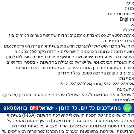
אוכל
מגזין
אנחנו מגייסים
English
X
כלכלה
אומת הסטארטאפ מאבדת מומנטום: הדוח שחושף פערים חמורים בין
המרכז לפריפריה
דוח של המכון הישראלי להערכת חדשנות בשיתוף הקריה האקדמית אונו
חושף תמונה עגומה בארגונים הישראלים • הדוח סקר 200 ארגונים
הפועלים ב-35 ענפי תעשייה שונים וחשף פערים חמורים שעלולים לסכן
את מעמדה הבינלאומי של ישראל כמובילה בחדשנות • בנוסף, מודגשים
פערים משמעותיים בין המרכז לפריפריה, כשחברות במרכז מציגות
ביצועים טובים בהרבה כמעט בכל המדדים
אסף גולן
22/12/2024, 15:12
,עודכן
22/12/2024, 15:12
0
השמעה
"ישראל, אומת החדשנות". דגל ישראל בפתיחת יום מסחר בלונדון (ארכיון).
צילום: אי.פי
דוח ראשון מסוגו של המכון הישראלי להערכת חדשנות (INSA) בשיתוף
הקריה האקדמית אונו, מתפרסם היום (ראשון) וחושף תמונה עגומה על
מצב החדשנות בארגונים הישראלים. הדוח מצביע על בעיות במדידת
החדשנות, שמרנות בהשקעות ופערים בין המרכז לפריפריה המאיימים על