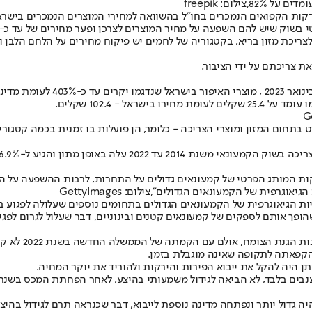
ום: freepik
 שיש להם השפעה על מחיר המוצרים לצרכן ופער מחירים של עד כ-161% לעומת חו"ל.
צריכת מזון בריא, בקטגוריה של לחמים יש פיקוח מחירים על הלחם הלבן ו
ת צריכתם על ידי הציבור.
רות באירופה.
פית של הקמעונאים הגדולים",צילום: GettyImages
זיות הגיאוגרפית של הקמעונאים הגדולים בתחומים נוספים שעלולה לפגוע
הופך אותם לספקים של קמעונאים קטנים ובינוניים, דבר שעלול לגרום לפג
המבקר התייחס 
הקפאתה לתקופה שאינה מוגבלת בזמן.
 היה להקל את ייבוא הפירות והירקות ולהוריד את יוקר המחיה.
דול יותר ונפתחה מדינה נוספת לייבוא, דבר שכנראה תרם לגידול בהיצע 