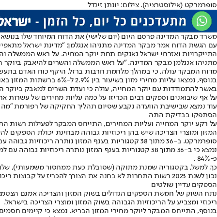
סופרמרקט (אילוסטרציה). צילום: יונתן זינדל
משרד מבקר המדינה פרסם היום (יום שלישי) את הדוח המיוחד שלו בנושא ה
עם הגשת הדוח אמר מבקר המדינה מתניהו אנגלמן: "מדינת ישראל מתאפיינ
התייקרויות ואזרחי ישראל נאנקים תחת יוקר המחיה. על ראש הממשלה וה
מתניהו אנגלמן מבקר המדינה. "על ראש הממשלה והשרים להיאבק ביוקר המח
מדוח המבקר עולה, כי במהלך מלחמת חרבות ברזל, היקף כוח האדם בתעשייה בישראל הצטמצם ב-18%. תפוקת המפעלים במדינה הצטמצמה 
בנוסף, נמצאו עליות מחירי מזון בשיעור בין 2.9% ל-6% ברשתות המזון באותה התקופה, שבה לא הייתה חקיקה שאפשרה לרשות להגנת הצרכן להתמודד עם עליות מחירים שבוצעו לכאורה ללא הצדקה כלכלית.
על אף שיבואנים וספקים רבים הכריזו על כמה עליות מחירים של עשרות א
עוד נמצא שבישיבת הוועדה נקבע שסיום תהליך החקיקה של רפורמת "מה שטוב לאירופה טוב לישראל" יהיה 
הסתפקו בבדיקת התה
המזון ומוצרי הצריכה שיש בהן ריכוזיות גבוהה מבחינת יכולת הספקים להש
סופרמרקט. ב-36 מתוך 38 קטגוריות בענף המזון נותרה ריכוזיות גבוהה עם למעלה מ-50% מהשוק,צילום: ccipeggy / pixabay
כ-84% .
כך, למשל, בקטגוריה שמנת מתוקה (שסובלת כעת ממחסור משמעותי), שלוש החברות הגדולות בקטגוריה מחזיקות 99% מהשוק. בקטגוריה של
נכון לשנת 2023 רשות התחרות לא בחנה את הצורך להכריז על קבוצות ריכוז בענף המזון ולהורות לחבריהן על נקיטת צעדים להגברה ניכרת של התחרות בענף המזון.
הספקים עדיין שולטים
ריכוזי ומצביע על הריכוזיות הגבוהה בשוק המזון ומוצרי הצריכה בישראל.
בנוסף, התייחס המבקר ליוקר מחירי המזון הבריא. נמצא כי קיימים חסמי