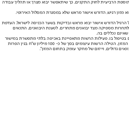
וספת הרביעית לחוק התקנים, כך שיתאפשר יבוא מצרך או תהליך עבודה
גיע במסלול הרגיל הדורש אישור יבוא מראש ובדיקות בשער הכניסה לישראל. העדפת
 לתחרות מספיקה מצד יבואנים מתחרים. לטענת היבואנים, התנאים
שאינם נכללים בה.
 בטיפול בו. פעילות הרשות מתאפיינת באכיפה בלתי מתפשרת במישור
הפלילי והמנהלי, בעצירת מיזוגים שעלולים לפגוע בתחרות ולתרום ליוקר המחייה ובהעמקת הבדיקות בבקשות למיזוגים. לצד החקירה הפלילית בענף המזון, הטילה הרשות עיצומים בסך של כ- 100 מיליון ש"ח בגין הפרות
נאים גדולים, וייזום של מחקר עומק בתחום המזון".