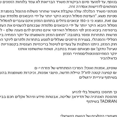
בנוסף, עד למועד סיום הביקורת משרד הבריאות לא עמד בלוחות הזמנים ש
המתאים לדרישות אסדרה זרה.
מנתוני משרד הכלכלה עולה שקבלת אישור שחרור משלוח מהנמל במסגרת המסלול האירופי אורכת בסך הכל כ-5 ימים לעומת 74 - 111 ימים במסלול
ספינת משא. "העדפת מסלול היבוא היקר יותר על ידי היבואנים מלמדת שבכוח
עם זאת, נמצא כי כ-150 יבואנים גדולים בתחום המזון אי
מסלול היבוא היקר יותר על ידי היבואנים מלמדת שבכוחם להעמיס את העל
ברפורמה ביבוא מזון לפי המסלול האירופי אינם נותנים להם מענה שלם - ל
מרשות התחרות נמסר בתגובה: "תחום המזון והשפעתו על יוקר המחיה בי
חוק המזון, ניתנו המלצות על צעדים לטיפול בריכוזיות הענפית בקטגוריות 
טעינו? נתקן! אם מצאתם טעות בכתבה, נשמח שתשתפו אותנו
יוקר המחיה
מונופולים
מחירי המזון
כדאי
להכיר
שופינג, אמנות ואוכל: המרכז המתחדש של מזרח י-ם
קפיצה קטנה לחו"ל: טיילת חדשה, מיצגי אמנות, וכיכרות משופצות בהשקעה של 100 מיליון ₪
בשיתוף עיריית ירושלים
כך תחסכו בחשמל בלי להזיע
מהפכת האנרגיה של תדיראן: שליטה, אבטחת מידע וניהול אקלים חכם בבי
בשיתוף TADIRAN
מאחורי הקלעים של הטעם הישראלי