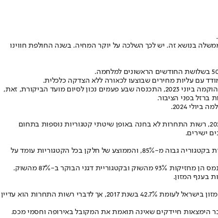
משלה בנושא זה. יש לכך השלכה על יוקר המחיה. בשנה החולפת חווינו
באשר להתמודדות עם יוקר המחייה, עולה כי ועדת השרים למאבק ביוקר המחיה, בהשתתפות ראש הממשלה ושרי האוצר, הכלכלה, החקלאות ועוד, שהוקמה ביוני 2023, התכנסה שבע פעמים נכון לסיום מועד הביקורת, זאת,
ברזל בפני הציבור.
על רקע יוקר המחייה ועליות המחירים, התייחס המבקר לפעילות רשות התחרות בנושא ריכוזיות גבוהה וקבע כי למעט פעילותה בשוק התה בשנת 2023, רשות התחרות לא בחנה באופן שיטתי קטגוריות נוספות בתחום
ם ישירים.
נמצא כי ב-36 מתוך 38 קטגוריות בענף המזון נותרה ריכוזיות גבוהה עם למעלה מ-50% מהשוק. ב-20 קטגוריות מזון חלקן של שלוש החברות השולטות בקטגוריה גבוה מ-85%, והממוצע של חלקן בכל הקטגוריות עומד על
נתח השוק של חמשת הספקים הגדולים בשוק המזון והצריכה אמנם הצטמצם מעט במשך השנים, כך שבשנת 2022 הם החזיקו בכ-37.5% מנתח שוק המזון בישראל לעומת 42.7% בשנת 2017, אך לדברי רשות התחרות הוא עדיין
בר הימצאות חיידקים שאינה תואמת את המקובל באירופה וחסמי מכס.