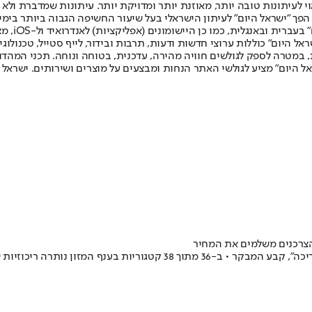
לעיתונות טובה יותר, מאוזנת יותר ומדויקת יותר. עיתונות שמדברת ולא צ
שלום. המהדורה המודפסת הראשונה פורסמה ב-30 ביולי 2007, וב-2010 הפך "ישראל היום" לעיתון הישראלי בעל שי
לחמנוביץ,
ל היום" כוללות ערוצי חדשות ודעות, תרבות ובידור, לייף סטייל, טכנולוגיה
ברית, במטרה לספק לגולשים חוויה מהירה, עדכנית, בטוחה ונוחה. תכני המה
ל היום" מציע לגולשי האתר הנחות ומבצעים על מוצרים ושירותים. ישראל 
 והצרכנים משלמים את המחיר