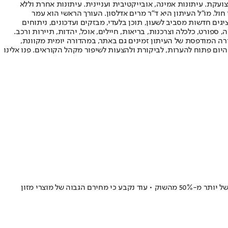
ועקת. עיתונות אמינה, אובייקטיבית ועניינית. עיתונות אחרת וללא
עור החשיפה הגבוה ביותר בימי חול. מו"ל העיתון היא ד"ר מרים אדלסון. העורך הראשי הוא עמר
 והעורך המייסד הוא עמוס רגב. אתרי האינטרנט של "ישראל היום" בעברית ובאנגלית, כמו כן היישומונים (אפליקציות) לאנדרואיד ול-iOS, מציגים חדשות מסביב לשעון, תוכן בלעדי, מבזקים ועדכונים, ניתוחים
, ספורט, כלכלה וצרכנות, בריאות, חיילים, אוכל, יהדות, תיירות ורכב.
דורה המודפסת של העיתון זמינים גם באתר, במהדורה יומית מקוונת,
היום פתוח להערות, לביקורת ולהצעות לשיפור מקהל הקוראים. פנו אלינו
"רשות התחרות לא בחנה באופן שיטתי קטגוריות בתחום המזון ומוצרי הצריכה", קבע המבקר • ב-36 מתוך 38 קטגוריות בענף המזון נותרה ריכוזיות של יותר מ-50% מהשוק • עוד נקבע כי מחירם הגבוה של מוצרי מזון