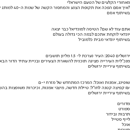
מאחורי הקלעים של הטעם הישראלי
איך אסם הפכה את תקופת הצנע והמחסור הקשה של שנות ה-40 למותג לאומי?
בשיתוף אסם
אתם עוד לא שם? הטיסה למונדיאל כבר יצאה
יונדאי לוקחת אתכם לבמה הכי גדולה בעולם
בשיתוף יונדאי מבית כלמוביל
ירושלים 2040: העיר נערכת ל- 1.5 מליון תושבים
מנכ"לית העירייה מציגה תוכנית להשארת הצעירים ובניית עתיד הדור הבא
בשיתוף עיריית ירושלים
שופינג, אמנות ואוכל: המרכז המתחדש של מזרח י-ם
קפיצה קטנה לחו"ל: טיילת חדשה, מיצגי אמנות, וכיכרות משופצות בהשקעה של 100 מיליון ₪
בשיתוף עיריית ירושלים
מדורים
ספורט
תרבות ובידור
לייף סטייל
אוכל