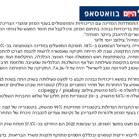
תמודדות המדינה עם הריכוזיות והמונופולים בענף המזון ומוצרי הצריכה.
ת בריכוזיות גבוהה בתחום המזון. אין לקבל את חוסר המעש של גורמי המ
שרים להיאבק ביוקר המחיה".
יה",צילום: יוסי זליגר
בכ-50% בשלושת החודשים הראשונים למלחמה.
חוזים בתקופת פעילותה ועל אף ההשלכות הכלכליות שמציבה מלחמת חרבות 
עד ל-7.4.24. החקיקה של הרפורמה הושלמה ביולי 2024.
פיע על התחרות ועל מחיר המוצרים ובכללן קטגוריות שבהן שולטים יבואני
 קפה נמס הן מחזיקות 93% מהשוק ובקטגוריית דגני הבוקר ב-87% מהשוק.
ם לייבוא ירקות קפואים ובכללם חסמים מתוקף תקנות משרד הבריאות, בד