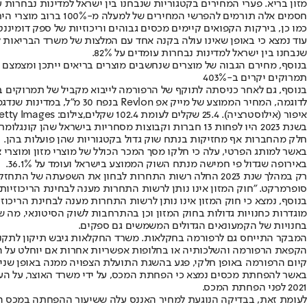
מזון בריא. פערי המחירים בקטגוריות שנבחנו בין ישראל למדינות נבחרות עומדים על 82%,ציל
חסמים אלה תורמים להפרשי המחירים של למעלה מ-100% ברוב מוצרי הירקות הקפואים הנמכרים בחו"ל בהשוואה למחירי המוצרים הנמכרים בישראל.
כמו כן, בירקות הקפואים קיימים מכסים גבוהים וריכוזיות של ספק דומיננטי בשוק
עוד נמצא כי באופן שאינו עולה בקנה אחד עם המלצות של משרד הבריאות ל
שנבחנו בין ישראל למדינות נבחרות עומדים על 82%.
בנוסף, מחירם הגבוה של מוצרים שנחשבים מוצרים בריאים ייתכן ומצמצם א
תמרוקים יקרים ב-403%
בנוסף, גם לאחר כניסתה לתוקף של הרפורמה לייבוא מקביל של תמרוקים בינואר 2023 , מוצרי האיפור בישראל שנדגמו יקרים עד כ-403% לעומת מדינות נבח
לדוגמה, המחיר הממוצע של מייק אפ Revlon בנפח 30 מ"ל, במדינות שנדגמו עומד על 25.4 שקלים לעומת מחירו בישראל - 102.4 שקלים.
איפור (אילוסטרציה). 25.4 שקלים לעומת 102.4 שקלים,צילום: Getty Images
בשנת 2023 היו לפחות 13 חברות וקבוצות מסחריות בישראל שהן קונגלומרט בתחום המזון ומוצרי הצריכה - כלומר, הן פועלות בו זמנית בכמה קטגוריות בתחום המזון.
חלק מהחברות אף מחזיקות בנתח שוק גדול בקטגוריות שהן פועלות בהן.
באירופה שגדול פי חמישה מנתח השוק הממוצע בישראל ועומד על 36.1%.
רק במהלך שנת 2023 החלה רשות התחרות לבחון את השפעתה של התחזקות המותג הפרטי של קמעונאים גדולים על התחרות, לרבות ההשפעה על הספקים הקטנים וכניסתם למדף אצל אותם הקמעונאים.
סופרמרקט. "חוק המזון אינו נותן לרשות התחרות מענה לבחינת הריכוזיות הגיאוגר
בנוסף, נמצא כי חוק המזון אינו נותן לרשות התחרות מענה לבחינת הריכו
מוגדרות כחנויות גדולות בחוק המזון וכן בהתרחבות לשוק הסיטונאי, מה ש
בחנויות של הקמעונאים הגדולים המשמשים גם ספקים.
הקפאת הרפורמה והשלכותיה או בחלופות אפשריות אחרות אם יוחלט על 
קיום הרפורמה באופן חלקי, פגע בהשגת התועלת הצפויה ממנה באופן שניתן
2021 לפני הפחתת המכס.
לעומת זאת, בבדיקה הנוגעת למחיר האננס עלה ששיעור ההפחתה במכס היה ג