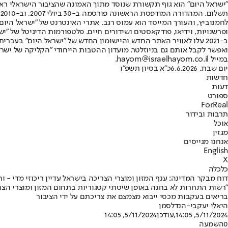
"ישראל היום" הוא גוף תקשורת שנוסד מתוך האמונה שהציבור הישראלי ראוי 
ת
ופרשנויות, וידיאו, פודקאסטים ושידורים חיים. פלטפורמות הדיגיטל של "ישרא
ב-2021 עלו לאוויר האתר החדש והיישומון החדש של "ישראל היום" בע
ואפשר לקבל אותם גם בניוזלטר. מועדון ההטבות הייחודי "הקליקה של ישרא
במייל hayom@israelhayom.co.il.
יום שבת, 6.6.2026
כ"א בסיון תשפ"ו
חדשות
דעות
ספורט
ForReal
תרבות ובידור
אוכל
מגזין
אנחנו מגייסים
English
X
כלכלה
דוח מבקר המדינה: ענף המזון ומוצרי הצריכה בישראל עדיין ריכוזי מדי -
בריאים בעקבות מכסי ייבוא מצמצם את צריכתם על ידי הציבור
היאלי יעקבי-הנדלסמן
5/11/2024, 14:05
,עודכן
5/11/2024, 14:05
0
השמעה