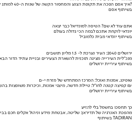
איך אסם הפכה את תקופת הצנע והמחסור הקשה של שנות ה-40 למותג לאומי?
בשיתוף אסם
אתם עוד לא שם? הטיסה למונדיאל כבר יצאה
יונדאי לוקחת אתכם לבמה הכי גדולה בעולם
בשיתוף יונדאי מבית כלמוביל
ירושלים 2040: העיר נערכת ל- 1.5 מליון תושבים
מנכ"לית העירייה מציגה תוכנית להשארת הצעירים ובניית עתיד הדור הבא
בשיתוף עיריית ירושלים
שופינג, אמנות ואוכל: המרכז המתחדש של מזרח י-ם
קפיצה קטנה לחו"ל: טיילת חדשה, מיצגי אמנות, וכיכרות משופצות בהשקעה של 100 מיליון ₪
בשיתוף עיריית ירושלים
כך תחסכו בחשמל בלי להזיע
מהפכת האנרגיה של תדיראן: שליטה, אבטחת מידע וניהול אקלים חכם בבי
בשיתוף TADIRAN