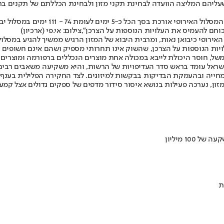
עליהם המליצה הוועדה לבחינת תקני מזון ולבחינת הכללתם של תקנים בת
 יבוא מזון רגיש, הדורש אישור מראש שלא במסגרת המסלול האירופי.
ם להעמיס את העלויות הנוספות על הצרכן",צילום: אי.פי (ארכיון)
נם עוברים למסלול האירופי כיבואן נאות, ומרבית היבוא של המזון הרגיש ממשיך לה
ויות הנוספות על הצרכן, שהשוק אינו תחרותי מספיק ושהם אינם חשופים
משל, חוסר היכולת לייבא במכולה אחת מוצרים הנכללים ברפורמה ומוצרים 
שראל עומד בראש סדר העדיפויות של הרשות, והיא משקיעה משאבים רבים
מזון, נערכה פעילות בנושא איסור סידור מדפים של ספקים גדולים אצל קמעו
ת