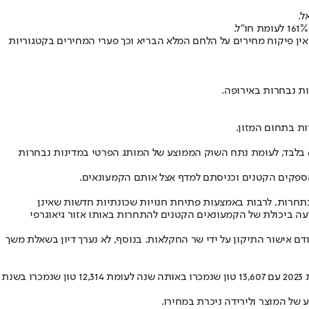
אין פיקוח מחירים על הלחם המלא הבריא וכך פערי המחירים בקטגוריות
באשר למותג הפרטי, עלה כי חלקו מסך המכר הכולל של מוצרי מזון ומוצרי צריכה בשוק הקמעונאי משנת 2014 עד 2022 עלה באופן מתון והגיע ל-6.9% בלבד, לעומת נתח השוק הממוצע של המותג הפרטי במדינות נבחרות
 בתחרות, לרבות באמצעות פתיחת חנויות שכונתיות חדשות שאינן
יעה ביכולת של הקמעונאים הקטנים להתחרות באותו אזור גיאוגרפי
גם לרפורמה בחקלאות. משרד החקלאות גיבש תיקון לתקנות הגנת הצומח, אולם עם הקמתה של הממשלה החדשה בשנת 2022 לא קודם אישור התיקון על ידי שר החקלאות. בנוסף, לא נערך דיון בשאלת משך
באשר להפחתת מכסים נמצא כי הפחתת המכס, על ידי משרד האוצר, על הענבים בלבד, לא הביאה לגידול משמעותי בהיצע, לאחר הפחתת המכס בשנת 2023 עם 13,607 טון שנמכרו באותה שנה לעומת 12,314 טון שנמכרו בשנת
של המוצר ולירידה ניכרת במחירו.