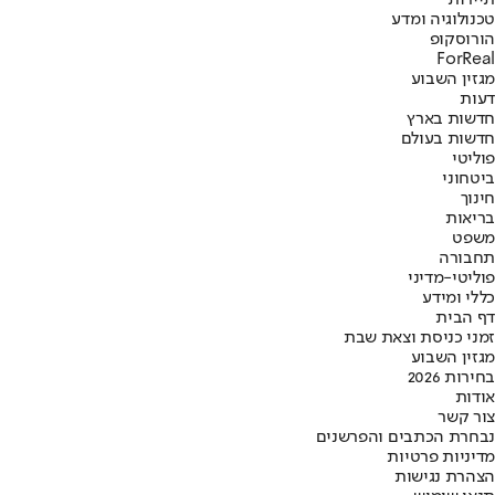
תיירות
טכנולוגיה ומדע
הורוסקופ
ForReal
מגזין השבוע
דעות
חדשות בארץ
חדשות בעולם
פוליטי
ביטחוני
חינוך
בריאות
משפט
תחבורה
פוליטי-מדיני
כללי ומידע
דף הבית
זמני כניסת וצאת שבת
מגזין השבוע
בחירות 2026
אודות
צור קשר
נבחרת הכתבים והפרשנים
מדיניות פרטיות
הצהרת נגישות