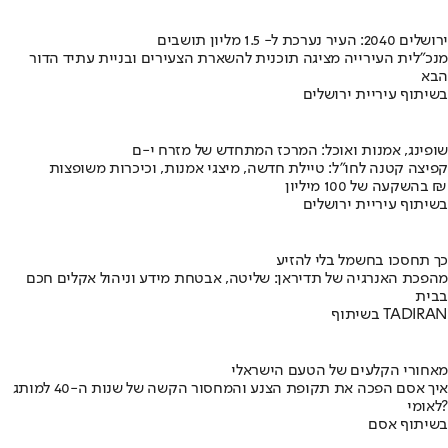
ירושלים 2040: העיר נערכת ל- 1.5 מליון תושבים
מנכ"לית העירייה מציגה תוכנית להשארת הצעירים ובניית עתיד הדור
הבא
בשיתוף עיריית ירושלים
שופינג, אמנות ואוכל: המרכז המתחדש של מזרח י-ם
קפיצה קטנה לחו"ל: טיילת חדשה, מיצגי אמנות, וכיכרות משופצות
בהשקעה של 100 מיליון ₪
בשיתוף עיריית ירושלים
כך תחסכו בחשמל בלי להזיע
מהפכת האנרגיה של תדיראן: שליטה, אבטחת מידע וניהול אקלים חכם
בבית
בשיתוף TADIRAN
מאחורי הקלעים של הטעם הישראלי
איך אסם הפכה את תקופת הצנע והמחסור הקשה של שנות ה-40 למותג
לאומי?
בשיתוף אסם