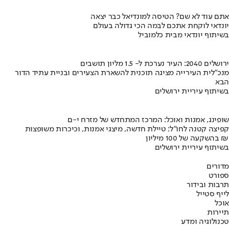
אתם עוד לא שם? הטיסה למונדיאל כבר יצאה
יונדאי לוקחת אתכם לבמה הכי גדולה בעולם
בשיתוף יונדאי מבית כלמוביל
ירושלים 2040: העיר נערכת ל- 1.5 מליון תושבים
מנכ"לית העירייה מציגה תוכנית להשארת הצעירים ובניית עתיד הדור
הבא
בשיתוף עיריית ירושלים
שופינג, אמנות ואוכל: המרכז המתחדש של מזרח י-ם
קפיצה קטנה לחו"ל: טיילת חדשה, מיצגי אמנות, וכיכרות משופצות
בהשקעה של 100 מיליון ₪
בשיתוף עיריית ירושלים
מדורים
ספורט
תרבות ובידור
לייף סטייל
אוכל
תיירות
טכנולוגיה ומדע