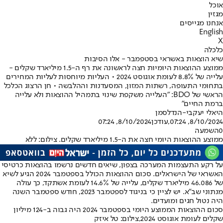
אוכל
מגזין
אנחנו מגייסים
English
X
כלכלה
שיא הוצאות באשראי בסטפמבר - אלו הסיבות
ממוצע ההוצאות היומיות חצה לראשונה את רף ה-1.5 מיליארד שקלים -
עלייה של 8.8% לעומת אוגוסט 2024 • העליות מיוחסות לעליות המחירים
בתחומי התעופה, רשתות המזון, המסעדנות וההלבשה • חן הרצוג הכלכל
הראשי של BDO: "העלייה משקפת שינוי בתמהיל ההוצאות ולא עלייה
ברמת החיים"
היאלי יעקבי-הנדלסמן
8/10/2024, 07:24
,עודכן
8/10/2024, 07:24
0
השמעה
ממוצע ההוצאות היומי חצה את ה-1.5 מיליארד שקלים. צילום: ללא
על רקע התעצמות המערכה בצפון, שיאים חדשים נרשמו בהוצאות כרטיסי
האשראי של הישראלים. סכום ההוצאות הכולל בספטמבר 2024 הגיע לשיא
של 46.086 מיליארד שקלים, עלייה של 14.6% לעומת אשתקד, כך עולה
מנתוני שב"א. יש לציין כי בניגוד לספטמבר 2023, חודש ספטמבר השנה
היה נטול חגים ומועדים.
סכום ההוצאות הממוצע היומי בספטמבר 2024 היה גבוה ב-124 מיליון
שקלים לעומת אוגוסט 2024,צילום: טל איזק