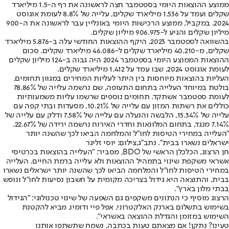
ממוצע ההוצאות היומי בספטמבר חצה לראשונה את רף ה-1.5 מיליארד
שקלים ועמד על 1.536 מיליארד שקלים, עלייה של 8.8% לעומת אוגוסט
2024. במקביל, ממוצע הרכישות היומי באונליין עבר לראשונה את ה-900
מיליון שקלים והגיע ל-906.975 מיליון שקלים.
בהשוואה לספטמבר 2023, היקף ההוצאות החודשי עלה ב-5.876 מיליארד
שקלים, מ-40.210 מיליארד שקלים ל-46.086 מיליארד שקלים. סכום
ההוצאות הממוצע היומי בספטמבר 2024 היה גבוה ב-124 מיליון שקלים
לעומת אוגוסט 2024, שבו עמד על 1.412 מיליארד שקלים.
העליות בהוצאות מיוחסות בין היתר לעליות המחירים במגוון תחומים.
בולטת במיוחד העלייה בתחום התעופה, שם נרשמה עלייה של 78.86%
לעומת ספטמבר אשתקד. תחומים נוספים שרשמו עליות משמעותיות
כוללים את רשתות המזון עם עלייה של 10.21%, מסעדות ובתי קפה עם
עלייה של 15.34%, הלבשה והנעלה עם עלייה של 7.58% ודלק עם עלייה של
7.14% מנגד, בתחום המלונאות וחדרי האירוח נרשמה ירידה של 22.67%.
"העלייה במחירי הטיסות לחו"ל והמלחמה הביאו לכך שהשנה יותר
ישראלים נשארו בבית". נתב"ג,צילום: יוסי זליגר
חן הרצוג, הכלכלן הראשי של BDO, מסביר: "העלייה בהוצאות בכרטיסי
אשראי משקפת שינוי בתמהיל ההוצאות ולא עלייה ברמת החיים. העלייה
במחירי הטיסות לחו"ל והמלחמה הביאו לכך שהשנה יותר ישראלים נשארו
בבית, והתוצאה היא גידול בצריכה מקומית על חשבון נסיעות לחו"ל ונופש
בבתי מלון בארץ".
הרצוג מוסיף כי הנתונים משקפים גם השפעה של שינוי טכנולוגי: "הגידול
בשימוש בתשלום בארנק האלקטרוני, אפל פיי ודומיו, מביא להקטנת
השימוש במזומן והגדלת ההוצאה באשראי".
טעינו? נתקן! אם מצאתם טעות בכתבה, נשמח שתשתפו אותנו