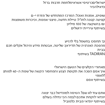
ישראלים
כרטיסי אשראי
מלחמת חרבות ברזל
כדאי
להכיר
שופינג, אמנות ואוכל: המרכז המתחדש של מזרח י-ם
קפיצה קטנה לחו"ל: טיילת חדשה, מיצגי אמנות, וכיכרות משופצות
בהשקעה של 100 מיליון ₪
בשיתוף עיריית ירושלים
כך תחסכו בחשמל בלי להזיע
מהפכת האנרגיה של תדיראן: שליטה, אבטחת מידע וניהול אקלים חכם
בבית
בשיתוף TADIRAN
מאחורי הקלעים של הטעם הישראלי
איך אסם הפכה את תקופת הצנע והמחסור הקשה של שנות ה-40 למותג
לאומי?
בשיתוף אסם
אתם עוד לא שם? הטיסה למונדיאל כבר יצאה
יונדאי לוקחת אתכם לבמה הכי גדולה בעולם
בשיתוף יונדאי מבית כלמוביל