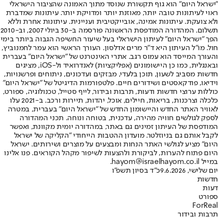
"ישראל היום" הוא גוף תקשורת שנוסד מתוך האמונה שהציבור הישראלי
ראוי לעיתונות טובה יותר, מאוזנת יותר ומדויקת יותר. עיתונות שמדברת
ולא צועקת. עיתונות אמינה, אובייקטיבית ועניינית. עיתונות אחרת וללא
תשלום. המהדורה המודפסת הראשונה פורסמה ב-30 ביולי 2007, וב-2010
הפך "ישראל היום" לעיתון הישראלי בעל שיעור החשיפה הגבוה ביותר בימי
חול. מו"ל העיתון היא ד"ר מרים אדלסון. העורך הראשי הוא עמר לחמנוביץ,
והעורך המייסד הוא עמוס רגב. אתרי האינטרנט של "ישראל היום" בעברית
ובאנגלית, כמו כן היישומונים (אפליקציות) לאנדרואיד ול-iOS, מציגים
חדשות מסביב לשעון, תוכן בלעדי, מבזקים ועדכונים, ניתוחים ופרשנויות,
וידיאו, פודקאסטים ושידורים חיים. פלטפורמות הדיגיטל של "ישראל היום"
כוללות ערוצי חדשות ודעות, תרבות ובידור, לייף סטייל, טכנולוגיה, ספורט,
כלכלה וצרכנות, בריאות, חיילים, אוכל, יהדות, תיירות ורכב. ב-2021 עלו
לאוויר האתר החדש והיישומון החדש של "ישראל היום" בעברית, במטרה
לספק לגולשים חוויה מהירה, עדכנית, בטוחה ונוחה. תכני המהדורה
המודפסת של העיתון זמינים גם באתר, במהדורה יומית מקוונת, ואפשר
לקבל אותם גם בניוזלטר. מועדון ההטבות הייחודי "הקליקה של ישראל
היום" מציע לגולשי האתר הנחות ומבצעים על מוצרים ושירותים. ישראל
היום פתוח להערות, לביקורת ולהצעות לשיפור מקהל הקוראים. פנו אלינו
במייל hayom@israelhayom.co.il.
יום שלישי, 9.6.2026
כ"ד בסיון תשפ"ו
חדשות
דעות
ספורט
ForReal
תרבות ובידור