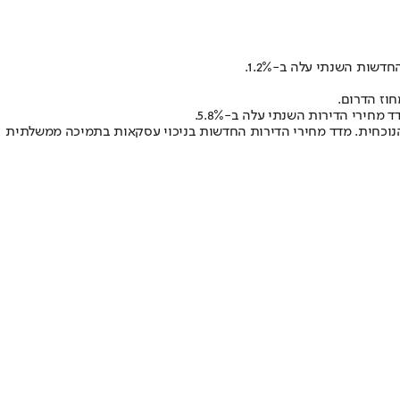
שות, שיעור העסקאות במסגרת תמיכה ממשלתית עלה מ-19.7% בתקופה הקודמת (מאי-יוני 2024) ל-20.4% בתקופה הנוכחית. מדד מחירי הדירות החדשות בניכוי עסקאות בתמיכה ממשלתית