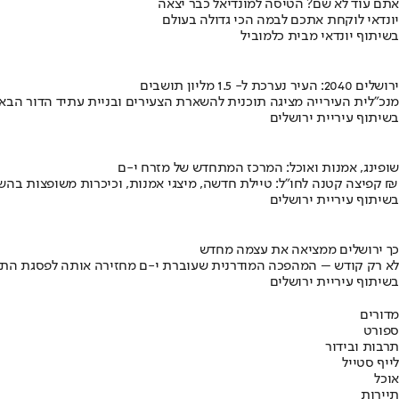
אתם עוד לא שם? הטיסה למונדיאל כבר יצאה
יונדאי לוקחת אתכם לבמה הכי גדולה בעולם
בשיתוף יונדאי מבית כלמוביל
ירושלים 2040: העיר נערכת ל- 1.5 מליון תושבים
מנכ"לית העירייה מציגה תוכנית להשארת הצעירים ובניית עתיד הדור הבא
בשיתוף עיריית ירושלים
שופינג, אמנות ואוכל: המרכז המתחדש של מזרח י-ם
קפיצה קטנה לחו"ל: טיילת חדשה, מיצגי אמנות, וכיכרות משופצות בהשקעה של 100 מיליון ₪
בשיתוף עיריית ירושלים
כך ירושלים ממציאה את עצמה מחדש
לא רק קודש – המהפכה המודרנית שעוברת י-ם מחזירה אותה לפסגת התי
בשיתוף עיריית ירושלים
מדורים
ספורט
תרבות ובידור
לייף סטייל
אוכל
תיירות