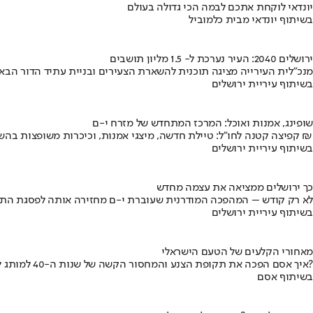
יונדאי לוקחת אתכם לבמה הכי גדולה בעולם
בשיתוף יונדאי מבית כלמוביל
ירושלים 2040: העיר נערכת ל- 1.5 מליון תושבים
מנכ"לית העירייה מציגה תוכנית להשארת הצעירים ובניית עתיד הדור הבא
בשיתוף עיריית ירושלים
שופינג, אמנות ואוכל: המרכז המתחדש של מזרח י-ם
קפיצה קטנה לחו"ל: טיילת חדשה, מיצגי אמנות, וכיכרות משופצות בהשקעה של 100 מיליון ₪
בשיתוף עיריית ירושלים
כך ירושלים ממציאה את עצמה מחדש
לא רק קודש – המהפכה המודרנית שעוברת י-ם מחזירה אותה לפסגת התי
בשיתוף עיריית ירושלים
מאחורי הקלעים של הטעם הישראלי
איך אסם הפכה את תקופת הצנע והמחסור הקשה של שנות ה-40 למותג לאומי?
בשיתוף אסם