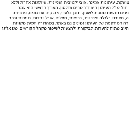
ועקת. עיתונות אמינה, אובייקטיבית ועניינית. עיתונות אחרת וללא
עור החשיפה הגבוה ביותר בימי חול. מו"ל העיתון היא ד"ר מרים אדלסון. העורך הראשי הוא עמר
 והעורך המייסד הוא עמוס רגב. אתרי האינטרנט של "ישראל היום" בעברית ובאנגלית, כמו כן היישומונים (אפליקציות) לאנדרואיד ול-iOS, מציגים חדשות מסביב לשעון, תוכן בלעדי, מבזקים ועדכונים, ניתוחים
, ספורט, כלכלה וצרכנות, בריאות, חיילים, אוכל, יהדות, תיירות ורכב.
דורה המודפסת של העיתון זמינים גם באתר, במהדורה יומית מקוונת,
היום פתוח להערות, לביקורת ולהצעות לשיפור מקהל הקוראים. פנו אלינו