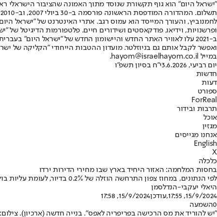
"ישראל היום" הוא גוף תקשורת שנוסד מתוך האמונה שהציבור הישראלי ראוי 
ת
ופרשנויות, וידיאו, פודקאסטים ושידורים חיים. פלטפורמות הדיגיטל של "ישרא
ב-2021 עלו לאוויר האתר החדש והיישומון החדש של "ישראל היום" בע
ואפשר לקבל אותם גם בניוזלטר. מועדון ההטבות הייחודי "הקליקה של ישרא
במייל hayom@israelhayom.co.il.
יום רביעי, 3.6.2026
י"ח בסיון תשפ"ו
חדשות
דעות
ספורט
ForReal
תרבות ובידור
אוכל
מגזין
אנחנו מגייסים
English
X
כלכלה
בחסות המלחמה: האזור היחיד בארץ שבו מחירי הדירות ירדו
לפי הנתונים, במחוז צפון התרחשה הוזלה של 0.2% בדיור, לעומת עליות בולטות בשאר אזורי הארץ
היאלי יעקבי-הנדלסמן
15/9/2024, 17:55
,עודכן
15/9/2024, 17:58
0
השמעה
"יש להוריד את מס הרכישה בפריפריה לאפס". בנייה חדשה (ארכיון). צילום: 