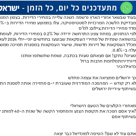
בעוד שבשאר אזורי הארץ נרשמה השנה עלייה במחירי הדירות, בצפון המגמ
מבדיקת הלשכה המרכזית לסטטיסטיקה, עלו בממוצע מחירי הדירות ב-0.9% בחודשים יוני-יולי השנה, לעומת מחירן במאי-יוני. מדד מחירי הדירות החדשות השנתי עלה ב-1.2%.
מדד מחירי הדירות,צילום: למ"ס
לפי הנתונים, במחוז צפון התרחשה ירידה של 0.2% במחירי הדירות, לעומת עליות בולטות בשאר אזורי הארץ: בירושלים, במרכז, בחיפה בתל אביב ובמחוז הדרום.
בהשוואה שנתית של מחירי העסקאות שבוצעו בחודשים יוני-יולי 2024 לעומת מחירי העסקאות שבוצעו בחודשים בחודשים יוני– יולי 2023 עולה כי מדד מחירי הדירות השנתי עלה ב-5.8%.
עלה ב-0.8%.
טעינו? נתקן! אם מצאתם טעות בכתבה, נשמח שתשתפו אותנו
דיור
דירות
מלחמת חרבות ברזל
כדאי
להכיר
כך ירושלים ממציאה את עצמה מחדש
לא רק קודש – המהפכה המודרנית שעוברת י-ם מחזירה אותה לפסגת התי
בשיתוף עיריית ירושלים
מאחורי הקלעים של הטעם הישראלי
איך אסם הפכה את תקופת הצנע והמחסור הקשה של שנות ה-40 למותג לאומי?
בשיתוף אסם
אתם עוד לא שם? הטיסה למונדיאל כבר יצאה