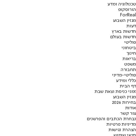
טכנולוגיה ומדע
הורוסקופ
ForReal
מגזין השבוע
דעות
חדשות בארץ
חדשות בעולם
פוליטי
ביטחוני
חינוך
בריאות
משפט
תחבורה
פוליטי-מדיני
כללי ומידע
דף הבית
זמני כניסת וצאת שבת
מגזין השבוע
בחירות 2026
אודות
צור קשר
נבחרת הכתבים והפרשנים
מדיניות פרטיות
הצהרת נגישות
תנאי שימוש