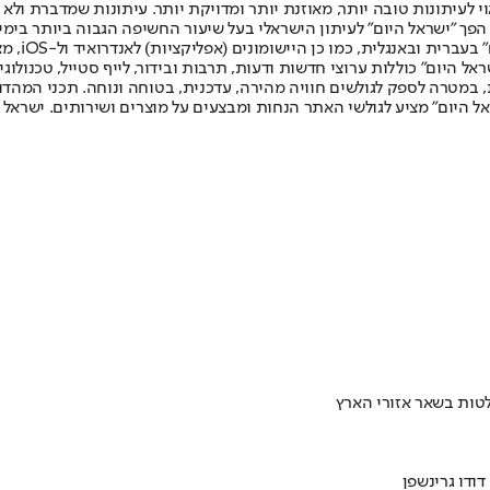
לעיתונות טובה יותר, מאוזנת יותר ומדויקת יותר. עיתונות שמדברת ולא צ
שלום. המהדורה המודפסת הראשונה פורסמה ב-30 ביולי 2007, וב-2010 הפך "ישראל היום" לעיתון הישראלי בעל שי
לחמנוביץ,
ל היום" כוללות ערוצי חדשות ודעות, תרבות ובידור, לייף סטייל, טכנולוגיה
ברית, במטרה לספק לגולשים חוויה מהירה, עדכנית, בטוחה ונוחה. תכני המה
ל היום" מציע לגולשי האתר הנחות ומבצעים על מוצרים ושירותים. ישראל 
דודו גרינשפן