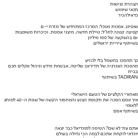
הצהרת נגישות
תנאי שימוש
כדאי
להכיר
שופינג, אמנות ואוכל: המרכז המתחדש של מזרח י-ם
קפיצה קטנה לחו"ל: טיילת חדשה, מיצגי אמנות, וכיכרות משופצות
בהשקעה של 100 מיליון ₪
בשיתוף עיריית ירושלים
כך תחסכו בחשמל בלי להזיע
מהפכת האנרגיה של תדיראן: שליטה, אבטחת מידע וניהול אקלים חכם
בבית
בשיתוף TADIRAN
מאחורי הקלעים של הטעם הישראלי
איך אסם הפכה את תקופת הצנע והמחסור הקשה של שנות ה-40 למותג
לאומי?
בשיתוף אסם
אתם עוד לא שם? הטיסה למונדיאל כבר יצאה
יונדאי לוקחת אתכם לבמה הכי גדולה בעולם