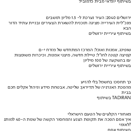
בשיתוף יונדאי מבית כלמוביל
ירושלים 2040: העיר נערכת ל- 1.5 מליון תושבים
מנכ"לית העירייה מציגה תוכנית להשארת הצעירים ובניית עתיד הדור
הבא
בשיתוף עיריית ירושלים
שופינג, אמנות ואוכל: המרכז המתחדש של מזרח י-ם
קפיצה קטנה לחו"ל: טיילת חדשה, מיצגי אמנות, וכיכרות משופצות
בהשקעה של 100 מיליון ₪
בשיתוף עיריית ירושלים
כך תחסכו בחשמל בלי להזיע
מהפכת האנרגיה של תדיראן: שליטה, אבטחת מידע וניהול אקלים חכם
בבית
בשיתוף TADIRAN
מאחורי הקלעים של הטעם הישראלי
איך אסם הפכה את תקופת הצנע והמחסור הקשה של שנות ה-40 למותג
לאומי?
בשיתוף אסם