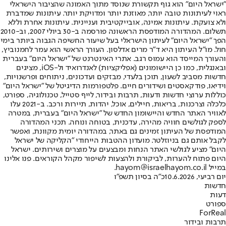
"ישראל היום" הוא גוף תקשורת שנוסד מתוך האמונה שהציבור הישראלי
ראוי לעיתונות טובה יותר, מאוזנת יותר ומדויקת יותר. עיתונות שמדברת
ולא צועקת. עיתונות אמינה, אובייקטיבית ועניינית. עיתונות אחרת וללא
תשלום. המהדורה המודפסת הראשונה פורסמה ב-30 ביולי 2007, וב-2010
הפך "ישראל היום" לעיתון הישראלי בעל שיעור החשיפה הגבוה ביותר בימי
חול. מו"ל העיתון היא ד"ר מרים אדלסון. העורך הראשי הוא עמר לחמנוביץ,
והעורך המייסד הוא עמוס רגב. אתרי האינטרנט של "ישראל היום" בעברית
ובאנגלית, כמו כן היישומונים (אפליקציות) לאנדרואיד ול-iOS, מציגים
חדשות מסביב לשעון, תוכן בלעדי, מבזקים ועדכונים, ניתוחים ופרשנויות,
וידיאו, פודקאסטים ושידורים חיים. פלטפורמות הדיגיטל של "ישראל היום"
כוללות ערוצי חדשות ודעות, תרבות ובידור, לייף סטייל, טכנולוגיה, ספורט,
כלכלה וצרכנות, בריאות, חיילים, אוכל, יהדות, תיירות ורכב. ב-2021 עלו
לאוויר האתר החדש והיישומון החדש של "ישראל היום" בעברית, במטרה
לספק לגולשים חוויה מהירה, עדכנית, בטוחה ונוחה. תכני המהדורה
המודפסת של העיתון זמינים גם באתר, במהדורה יומית מקוונת, ואפשר
לקבל אותם גם בניוזלטר. מועדון ההטבות הייחודי "הקליקה של ישראל
היום" מציע לגולשי האתר הנחות ומבצעים על מוצרים ושירותים. ישראל
היום פתוח להערות, לביקורת ולהצעות לשיפור מקהל הקוראים. פנו אלינו
במייל hayom@israelhayom.co.il.
יום רביעי, 10.6.2026
כ"ה בסיון תשפ"ו
חדשות
דעות
ספורט
ForReal
תרבות ובידור