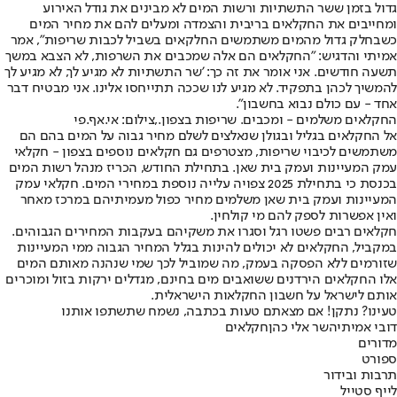
גדול בזמן ששר התשתיות ורשות המים לא מבינים את גודל האירוע
ומחייבים את החקלאים בריבית והצמדה ומעלים להם את מחיר המים
כשבחלק גדול מהמים משתמשים החלקאים בשביל לכבות שריפות", אמר
אמיתי והדגיש: "החקלאים הם אלה שמכבים את השרפות, לא הצבא במשך
תשעה חודשים. אני אומר את זה כך: 'שר התשתיות לא מגיע לך, לא מגיע לך
להמשיך לכהן בתפקיד. לא מגיע לנו שככה תתייחסו אלינו. אני מבטיח דבר
אחד - עם כולם נבוא בחשבון".
החקלאים משלמים - ומכבים. שריפות בצפון.,צילום: אי.אף.פי
אל החקלאים בגליל ובגולן שנאלצים לשלם מחיר גבוה על המים בהם הם
משתמשים לכיבוי שריפות, מצטרפים גם חקלאים נוספים בצפון - חקלאי
עמק המעיינות ועמק בית שאן. בתחילת החודש, הכריז מנהל רשות המים
בכנסת כי בתחילת 2025 צפויה עלייה נוספת במחירי המים. חקלאי עמק
המעיינות ועמק בית שאן משלמים מחיר כפול מעמיתיהם במרכז מאחר
ואין אפשרות לספק להם מי קולחין.
חקלאים רבים פשטו רגל וסגרו את משקיהם בעקבות המחירים הגבוהים.
במקביל, החקלאים לא יכולים להינות בגלל המחיר הגבוה ממי המעיינות
שזורמים ללא הפסקה בעמק, מה שמוביל לכך שמי שנהנה מאותם המים
אלו החקלאים הירדנים ששואבים מים בחינם, מגדלים ירקות בזול ומוכרים
אותם לישראל על חשבון החקלאות הישראלית.
טעינו? נתקן! אם מצאתם טעות בכתבה, נשמח שתשתפו אותנו
דובי אמיתי
השר אלי כהן
חקלאים
מדורים
ספורט
תרבות ובידור
לייף סטייל