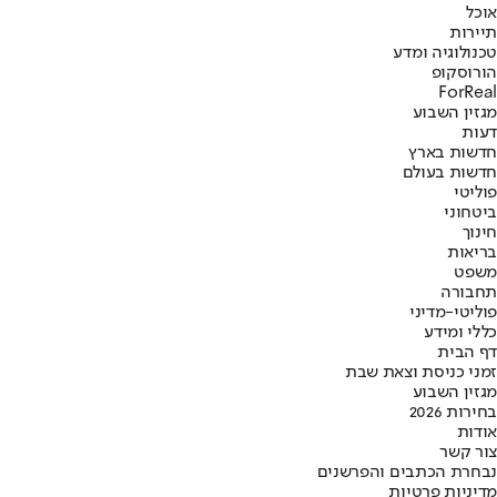
אוכל
תיירות
טכנולוגיה ומדע
הורוסקופ
ForReal
מגזין השבוע
דעות
חדשות בארץ
חדשות בעולם
פוליטי
ביטחוני
חינוך
בריאות
משפט
תחבורה
פוליטי-מדיני
כללי ומידע
דף הבית
זמני כניסת וצאת שבת
מגזין השבוע
בחירות 2026
אודות
צור קשר
נבחרת הכתבים והפרשנים
מדיניות פרטיות