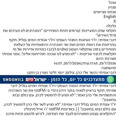
אוכל
מגזין
אנחנו מגייסים
English
X
כלכלה
חקלאי עמק המעיינות קורסים תחת המחירים: "המנהיגים לא מבינים את
גדול האירוע"
דובי אמיתי, יו״ר נשיאות המגזר העסקי ויו״ר אגודת המים בגליל, תקף
בחריפות את רשות המים ואת שר האנרגיה והתשתיות על העלאת
המחירים בזמן שחקלאי הצפון נאלצים לבזבז כמויות אדירות של מי
חקלאות לכיבוי שריפות • "לא מגיע לנו שככה תתייחסו אלינו", אמר אמיתי
מערכת היום
25/7/2024, 11:45
,עודכן
25/7/2024, 14:07
0
השמעה
דובי אמיתי והשר אלי כהן. צילום: יוסי זליגר ואורן בן חקון
דובי אמיתי יו״ר נשיאות המגזר העסקי ויו״ר אגודת המים בגליל, דובי
אמיתי, תקף בראיון לנאוה בוקר וירון גינדי ב-102FM את שר האנרגיה
והתשתיות אלי כהן ואמר: "לא מגיע לו להמשיך לכהן, עם כולם נבוא
בחשבון".
יו"ר אגודת המים בגליל דובי אמיתי: "לא מגיע לשר אלי כהן להמשיך לכהן,
עם כולם נבוא בחשבון" || באדיבות 102FM // אייל מרגולין
"החקלאים בצפון ממשיכים לעבד את האדמה, לזרוע ולנטוע תחת סיכון