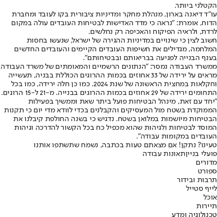
הקטלני ביותר.
עו"ד דיאנה בארון, מנהלת מחקר ומדיניות ציבורית בקו לעובד ומחברת
הדוח, אומרת: "נראה כי מדד האדישות לבטיחות העובדים עולה במקום
לרדת, ולראיה הפיקוח והאכיפה רק נחלשים.
חשוב לצין כי שינויים במדיניות ההגירה של ישראל, שנעשו בחסות
המלחמה, מגדילים את חשיפות העובדים הקיימים והעובדים החדשים
בענף הבנייה לפגיעה בבריאותם ובבטיחותם".
ממשרד העבודה נמסר: "הנתונים הרשמיים והמאומתים של משרד העבודה
מראים על ירידה של 33 אחוזים בכמות ההרוגים הכוללת בבניה, תעשייה
וחקלאות במחצית הראשונה של שנת 2024. כמו כן חלה ירידה, כמו בכל
התחומים ירידה של 29 אחוזים בכמות ההרוגים בבנייה. מ-21 ל-15 הרוגים.
"יחד עם זאת, מינהל הבטיחות פועל ביתר שאת וממשיך בפעילות
הממוקדת בשטח מול המעסיקים והקבלנים בכדי לוודא מדי יום כי תקנות
הבטיחות מיושמות במלואן בשטח. נדגיש כי בשנה החולפת קיבלנו את
המוסד לבטיחות ולגיהות שהוא מכפיל כח בכל הקשור להדרכה וגיהות
העובדים במקומות עבודה".
טעינו? נתקן! אם מצאתם טעות בכתבה, נשמח שתשתפו אותנו
פועלי בניין
תאונות עבודה
מדורים
ספורט
תרבות ובידור
לייף סטייל
אוכל
תיירות
טכנולוגיה ומדע