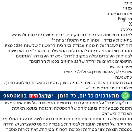
אוכל
מגזין
אנחנו מגייסים
English
X
כלכלה
למרות המלחמה והירידה בפרויקטים: רבים ממשיכים למות ולהיפצע
בתאונות עבודה - ומהו הענף הקטלני ביותר?
דוח "קו לעובד" על תאונות עבודה במחצית הראשונה של שנת 2024 מציג
תמונת מצב עגומה ביחס להתנהלות הממשלה בנושא • "מדד האדישות
לבטיחות העובדים עולה במקום לרדת" •משרד העבודה: "הנתונים
הרשמיים מראים על ירידה של 33 אחוזים בכמות ההרוגים"
אפרת פורשר
3/7/2024, 06:46
,עודכן
3/7/2024, 17:03
0
השמעה
מכת תאונות העבודה באתרי בנייה בארץ. הזירה באשדוד (אילוסטרציה).
צילום: תיעוד מבצעי מד"א
דוח "קו לעובד" על תאונות עבודה במחצית הראשונה של שנת 2024 מציג
תמונת מצב עגומה בנוגע ליחס של הממשלה והכנסת בנושא תאונות
העבודה בישראל.
מהדוח עולה כי סוגיות בטיחותיות מרכזיות נדחקו לשוליים עקב המלחמה,
החקיקה של תקנות הנוגעות לבטיחות בעבודה כמעט שנעצרה, יש ירידה
במגמת הוצאת צווי בטיחות ואכיפת הפרות בטיחות, זאת למרות מספר