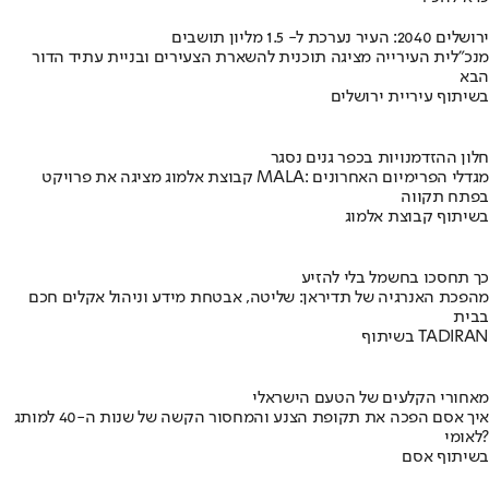
ירושלים 2040: העיר נערכת ל- 1.5 מליון תושבים
מנכ"לית העירייה מציגה תוכנית להשארת הצעירים ובניית עתיד הדור
הבא
בשיתוף עיריית ירושלים
חלון ההזדמנויות בכפר גנים נסגר
קבוצת אלמוג מציגה את פרויקט MALA: מגדלי הפרימיום האחרונים
בפתח תקווה
בשיתוף קבוצת אלמוג
כך תחסכו בחשמל בלי להזיע
מהפכת האנרגיה של תדיראן: שליטה, אבטחת מידע וניהול אקלים חכם
בבית
בשיתוף TADIRAN
מאחורי הקלעים של הטעם הישראלי
איך אסם הפכה את תקופת הצנע והמחסור הקשה של שנות ה-40 למותג
לאומי?
בשיתוף אסם