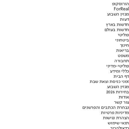
הורוסקופ
ForReal
מגזין השבוע
דעות
חדשות בארץ
חדשות בעולם
פוליטי
ביטחוני
חינוך
בריאות
משפט
תחבורה
פוליטי-מדיני
כללי ומידע
דף הבית
זמני כניסת וצאת שבת
מגזין השבוע
בחירות 2026
אודות
צור קשר
נבחרת הכתבים והפרשנים
מדיניות פרטיות
הצהרת נגישות
תנאי שימוש
כדאי
להכיר