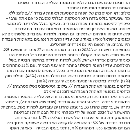
ההרוגים והפצועים הגבוה ולמרות מגמת העלייה הברורה בשנים
האחרונות במספר הנפגעים והמתים.
צילום: דף הפייסבוק של הפורום למניעת תאונות עבודה //,צילום: ללא
מה שבעיקר בולט בדוח היא המסקנה הבלתי נמנעת כי אם אתה ערבי -
סיכוייך להיפגע בתאונת עבודה גבוהים, בעיקר בגלל שלמדינה לא ממש
אכפת. בעשור האחרון מרבית הנפגעים בתאונות עבודה היו ערבים,
פלשתינים או אזרחים ישראלים. גם השנה, ולמרות שעובדים פלשתינים לא
נכנסים לישראל מאז 7 באוקטובר, עדיין מרבית הנפגעים בתאונות העבודה
היו ערבים, אך הפעם היו גם אזרחים ישראלים.
במחצית הראשונה של 2024 נהרגו בתאונות עבודה 27 עובדים ונפצעו 223,
כאשר חודש מאי היה הקטלני ביותר. מרבית ההרוגים בכל הענפים היו
כאמור ערבים אזרחי ישראל, 30%. למרות הירידה בהיקפי הבנייה בשל
המלחמה, עדיין הענף הקטלני ביותר הוא ענף הבנייה, עם 55% מההרוגים
בתאונות עבודה. הגורמים המרכזיים בכלל הענפים לתאונות עבודה עם
נפגעים ברמת חומרה בינונית וקשה הם נפילה מגובה (48%), נפילת חפץ
(17%) ולכידה במכונה או פגיעה ממכשיר עבודה (10%).
נלחמים בנפגעי תאונות העבודה // צילום: גטיאימג'ס (אילוסטרציה) //
נלחמים בנפגעי תאונות העבודה,צילום: גטיאימג'ס
בשנים האחרונות ניכרת, כאמור, מגמה ברורה של עלייה במספר הנפגעים
בתאונות עבודה. ב־2023 נהרגו 42 עובדים (שנת שיא מאז 2019), ב־2022
נהרגו 34, ב־2021 נהרגו 33, ב־2020 נהרגו 29 עובדים. למרות זאת, במחצית
הראשונה של 2024 הוצאו על ידי מפקחי מינהל הבטיחות והבריאות
התעסוקתית בזרוע העבודה של משרד הכלכלה 1,176 צווי בטיחות.
מדובר בירידה של 13% בהשוואה לתקופה המקבילה אשתקד. מתוך כלל
הצווים שהוצאו 835, המהווים 71%, ניתנו בענף הבנייה - כאמור, הענף