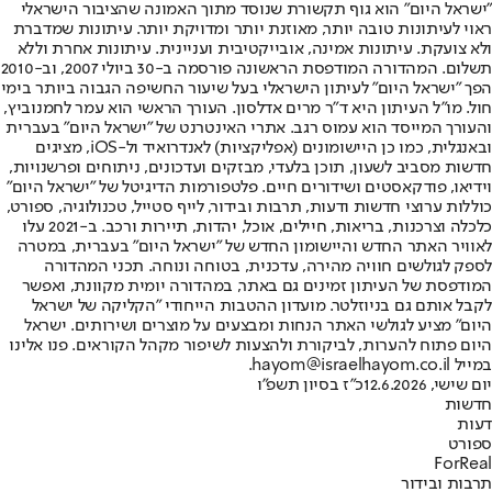
"ישראל היום" הוא גוף תקשורת שנוסד מתוך האמונה שהציבור הישראלי
ראוי לעיתונות טובה יותר, מאוזנת יותר ומדויקת יותר. עיתונות שמדברת
ולא צועקת. עיתונות אמינה, אובייקטיבית ועניינית. עיתונות אחרת וללא
תשלום. המהדורה המודפסת הראשונה פורסמה ב-30 ביולי 2007, וב-2010
הפך "ישראל היום" לעיתון הישראלי בעל שיעור החשיפה הגבוה ביותר בימי
חול. מו"ל העיתון היא ד"ר מרים אדלסון. העורך הראשי הוא עמר לחמנוביץ,
והעורך המייסד הוא עמוס רגב. אתרי האינטרנט של "ישראל היום" בעברית
ובאנגלית, כמו כן היישומונים (אפליקציות) לאנדרואיד ול-iOS, מציגים
חדשות מסביב לשעון, תוכן בלעדי, מבזקים ועדכונים, ניתוחים ופרשנויות,
וידיאו, פודקאסטים ושידורים חיים. פלטפורמות הדיגיטל של "ישראל היום"
כוללות ערוצי חדשות ודעות, תרבות ובידור, לייף סטייל, טכנולוגיה, ספורט,
כלכלה וצרכנות, בריאות, חיילים, אוכל, יהדות, תיירות ורכב. ב-2021 עלו
לאוויר האתר החדש והיישומון החדש של "ישראל היום" בעברית, במטרה
לספק לגולשים חוויה מהירה, עדכנית, בטוחה ונוחה. תכני המהדורה
המודפסת של העיתון זמינים גם באתר, במהדורה יומית מקוונת, ואפשר
לקבל אותם גם בניוזלטר. מועדון ההטבות הייחודי "הקליקה של ישראל
היום" מציע לגולשי האתר הנחות ומבצעים על מוצרים ושירותים. ישראל
היום פתוח להערות, לביקורת ולהצעות לשיפור מקהל הקוראים. פנו אלינו
במייל hayom@israelhayom.co.il.
יום שישי, 12.6.2026
כ"ז בסיון תשפ"ו
חדשות
דעות
ספורט
ForReal
תרבות ובידור