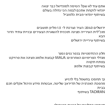
אתם עוד לא שם? הטיסה למונדיאל כבר יצאה
יונדאי לוקחת אתכם לבמה הכי גדולה בעולם
בשיתוף יונדאי מבית כלמוביל
ירושלים 2040: העיר נערכת ל- 1.5 מליון תושבים
מנכ"לית העירייה מציגה תוכנית להשארת הצעירים ובניית עתיד הדור
הבא
בשיתוף עיריית ירושלים
חלון ההזדמנויות בכפר גנים נסגר
קבוצת אלמוג מציגה את פרויקט MALA: מגדלי הפרימיום האחרונים
בפתח תקווה
בשיתוף קבוצת אלמוג
כך תחסכו בחשמל בלי להזיע
מהפכת האנרגיה של תדיראן: שליטה, אבטחת מידע וניהול אקלים חכם
בבית
בשיתוף TADIRAN