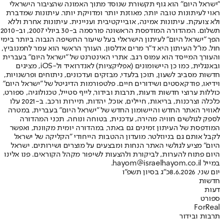
"ישראל היום" הוא גוף תקשורת שנוסד מתוך האמונה שהציבור הישראלי
ראוי לעיתונות טובה יותר, מאוזנת יותר ומדויקת יותר. עיתונות שמדברת
ולא צועקת. עיתונות אמינה, אובייקטיבית ועניינית. עיתונות אחרת וללא
תשלום. המהדורה המודפסת הראשונה פורסמה ב-30 ביולי 2007, וב-2010
הפך "ישראל היום" לעיתון הישראלי בעל שיעור החשיפה הגבוה ביותר בימי
חול. מו"ל העיתון היא ד"ר מרים אדלסון. העורך הראשי הוא עמר לחמנוביץ,
והעורך המייסד הוא עמוס רגב. אתרי האינטרנט של "ישראל היום" בעברית
ובאנגלית, כמו כן היישומונים (אפליקציות) לאנדרואיד ול-iOS, מציגים
חדשות מסביב לשעון, תוכן בלעדי, מבזקים ועדכונים, ניתוחים ופרשנויות,
וידיאו, פודקאסטים ושידורים חיים. פלטפורמות הדיגיטל של "ישראל היום"
כוללות ערוצי חדשות ודעות, תרבות ובידור, לייף סטייל, טכנולוגיה, ספורט,
כלכלה וצרכנות, בריאות, חיילים, אוכל, יהדות, תיירות ורכב. ב-2021 עלו
לאוויר האתר החדש והיישומון החדש של "ישראל היום" בעברית, במטרה
לספק לגולשים חוויה מהירה, עדכנית, בטוחה ונוחה. תכני המהדורה
המודפסת של העיתון זמינים גם באתר, במהדורה יומית מקוונת, ואפשר
לקבל אותם גם בניוזלטר. מועדון ההטבות הייחודי "הקליקה של ישראל
היום" מציע לגולשי האתר הנחות ומבצעים על מוצרים ושירותים. ישראל
היום פתוח להערות, לביקורת ולהצעות לשיפור מקהל הקוראים. פנו אלינו
במייל hayom@israelhayom.co.il.
יום שני, 8.6.2026
כ"ג בסיון תשפ"ו
חדשות
דעות
ספורט
ForReal
תרבות ובידור