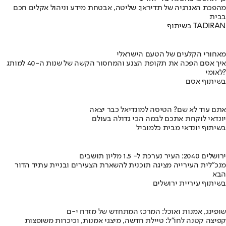
מהפכת האנרגיה של תדיראן: שליטה, אבטחת מידע וניהול אקלים חכם
בבית
בשיתוף TADIRAN
מאחורי הקלעים של הטעם הישראלי
איך אסם הפכה את תקופת הצנע והמחסור הקשה של שנות ה-40 למותג
לאומי?
בשיתוף אסם
אתם עוד לא שם? הטיסה למונדיאל כבר יצאה
יונדאי לוקחת אתכם לבמה הכי גדולה בעולם
בשיתוף יונדאי מבית כלמוביל
ירושלים 2040: העיר נערכת ל- 1.5 מליון תושבים
מנכ"לית העירייה מציגה תוכנית להשארת הצעירים ובניית עתיד הדור
הבא
בשיתוף עיריית ירושלים
שופינג, אמנות ואוכל: המרכז המתחדש של מזרח י-ם
קפיצה קטנה לחו"ל: טיילת חדשה, מיצגי אמנות, וכיכרות משופצות