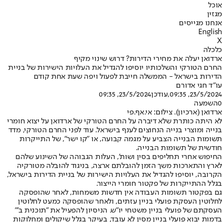
אוכל
מגזין
אנחנו מגייסים
English
X
כלכלה
ארדואן יעלה את מחירי הדירות? דרוש שינוי מקיף
החרם הטורקי והשלכותיו יוסיפו להגדיל את העלויות הישירות של בניית
הדירות בישראל - הממשלה חייבת לפעול ויפה שעת אחת קודם
עו"ד חגי אדורם
23/5/2024, 09:35
,עודכן
23/5/2024, 09:35
0
השמעה
ארדואן (ארכיון). צילום: אי.אף.פי
לא היתה כותרת שלא דיברה על החרם הטורקי של ארדואן על יצוא חומרי
בנייה ומוצרי בנייה הנחוצים לענף בישראל. עוד לפני החרם הטורקי, מדד
תשומות הבנייה הצביע על מגמה קבועה, או "קו ישר", של התייקרות
חודשית של תשומות הבנייה.
החיפוש אחרי תחליפים בסין ושות', העלות הגבוהה של השינוע שלהם
לארץ והתארכות משך הזמן להובלתם ארצה, בניגוד להובלה מטורקיה
הקרובה, יוסיפו להגדיל את העלויות הישירות של בניית הדירות בישראל,
בגלל ההתייקרות של פקטור חומרי הייצור.
גם בפקטור תשומות העבודה אין חדשות משמחות, לאחר שהופסקה
לחלוטין העסקת פועלי בניין עזתים, ולאחר שהופסקה כמעט לחלוטין
העסקתם של פועלי בניין משטחי יו"ש. הניסיון להפעיל את "תוכנית ב'"
בדמות יבוא פועלי בניין מסין לא עובד, בעיקר בגלל שיקולים ומחלוקות