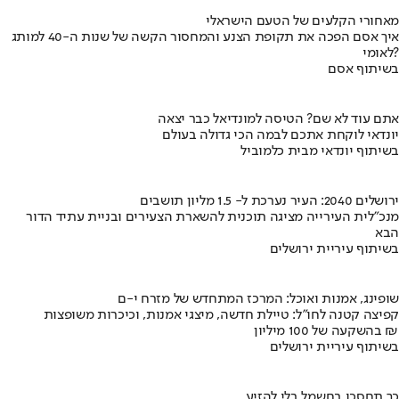
מאחורי הקלעים של הטעם הישראלי
איך אסם הפכה את תקופת הצנע והמחסור הקשה של שנות ה-40 למותג
לאומי?
בשיתוף אסם
אתם עוד לא שם? הטיסה למונדיאל כבר יצאה
יונדאי לוקחת אתכם לבמה הכי גדולה בעולם
בשיתוף יונדאי מבית כלמוביל
ירושלים 2040: העיר נערכת ל- 1.5 מליון תושבים
מנכ"לית העירייה מציגה תוכנית להשארת הצעירים ובניית עתיד הדור
הבא
בשיתוף עיריית ירושלים
שופינג, אמנות ואוכל: המרכז המתחדש של מזרח י-ם
קפיצה קטנה לחו"ל: טיילת חדשה, מיצגי אמנות, וכיכרות משופצות
בהשקעה של 100 מיליון ₪
בשיתוף עיריית ירושלים
כך תחסכו בחשמל בלי להזיע