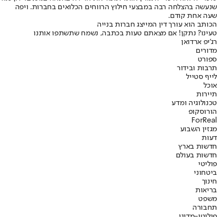
שנעשה בהצלחה רבה במבצעי חילוץ הרווחים הכלואים בחברות. ויפה
שעה אחת קודם.
הכותב הוא עורך דין המייצג חברות בנייה
טעינו? נתקן! אם מצאתם טעות בכתבה, נשמח שתשתפו אותנו
רג'יפ ארדואן
מדורים
ספורט
תרבות ובידור
לייף סטייל
אוכל
תיירות
טכנולוגיה ומדע
הורוסקופ
ForReal
מגזין השבוע
דעות
חדשות בארץ
חדשות בעולם
פוליטי
ביטחוני
חינוך
בריאות
משפט
תחבורה
פוליטי-מדיני