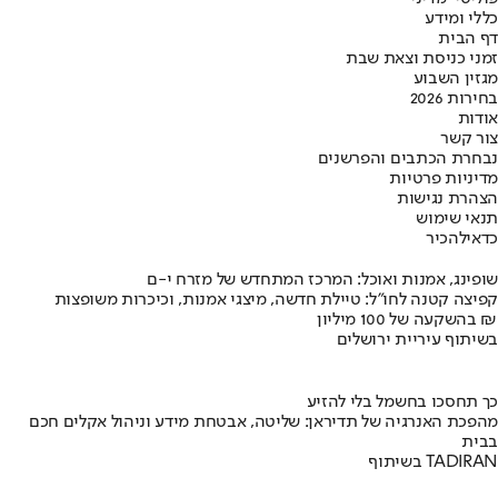
כללי ומידע
דף הבית
זמני כניסת וצאת שבת
מגזין השבוע
בחירות 2026
אודות
צור קשר
נבחרת הכתבים והפרשנים
מדיניות פרטיות
הצהרת נגישות
תנאי שימוש
כדאי
להכיר
שופינג, אמנות ואוכל: המרכז המתחדש של מזרח י-ם
קפיצה קטנה לחו"ל: טיילת חדשה, מיצגי אמנות, וכיכרות משופצות
בהשקעה של 100 מיליון ₪
בשיתוף עיריית ירושלים
כך תחסכו בחשמל בלי להזיע
מהפכת האנרגיה של תדיראן: שליטה, אבטחת מידע וניהול אקלים חכם
בבית
בשיתוף TADIRAN