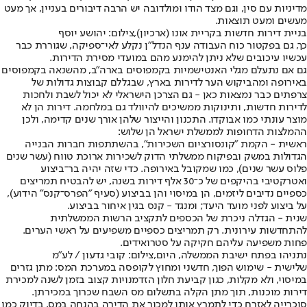
מדיניות עם סין, וגם מצד הודו ומולדובה יש הרבה דיבורים בעניין, אך מעט
מעשים ומעט תוצאות.
בניית דירות חדשות בקריית אונו (ארכיון),צילום: יהושע יוסף
כך, גם בפקטור כוח העבודה ענף הנדל"ן נקלע לאי־ספיקה, שגוררת כבר
עכשיו עיכובים שלא ניתן להימנע מהם במועדי מסירת הדירות.
גם אם נתעלם מגלי האנטישמיות בקמפוסים בארה"ב, מהשנאה בקמפוסים
באירופה ומהביקוש הער לדירות בארץ, שבגללם קבוצות גדולות של
צרפתים כבר נמצאות כאן - גם הצרכן הישראלי לא יכול לשבת ולחכות
לדירות חדשות, ותינוקות ממשיכים להיוולד גם במלחמה. דירות הן לא
מוצר עונתי כמו אבוקדו. התכנון והייצור שלהן אורך שנים קדימה, ולכן
ההמלצות הדחופות לממשלת ישראל הן שלוש:
ראשית - הקמת "קונסורציום השכירות", בהשתתפות חברות הבנייה
הגדולות במשק ובפיקוח ממשלתי הדוק לשכירות ארוכת טווח (עשר שנים
פלוס עשר שנים), כמו שמקובל באירופה. כדי שזה יהיה בר־ביצוע
ואטרקטיבי בהיקפים של כ־30 אלף דירות בשנה, יש להבטיח תמריצים
כספיים נדיבים ליזמים, הן במיסוי והן בביצוע (סעיף "הפרס־קנס" הידוע),
על ביצוע לפני מועד היעד; ומנגד - קנס בגין איחור בביצוע.
שנית - הגדלה ניכרת של הכספים לתקציב הרשות הממשלתית
להתחדשות עירונית. רק תמריצים כספיים משפיעים על ראשי הערים.
פחות משפיעה עליהם חקיקה על סטרואידים.
נתניהו בפתח ישיבת הממשלה, היום,צילום: קובי גדעון / לע״מ
שלישית - שימוש הפוך, חדשני ומחוץ לקופסה במערכת המס: מתן גזרים
במיסוי, ולא מקלות, כגון קביעת חלון הזדמנויות קצוב בזמן לשנה למכירת
דירות מוכנות, תוך מתן הקלה בתשלום מס השבח שכרוך במכירתן.
סוכרייה לאזרח כדי לתמרץ אותו למכור את הדירה בהנחה במס, בדיוק כמו