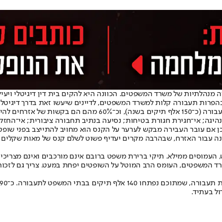
ה מנהלתיות של משרד המשפטים. הכוונה היא להקים בית דין דיגיטלי וי
הפרות תעבורה קלות למשרד המשפטים, לדיינים שיעשו זאת בדרך דיגיטלית
כיום כ־35% מהתיקים הפליליים הנפתחים בבתי משפט השלום הם תיקי ת
יגה; אי־חגירת חגורת בטיחות; נסיעה בנתיב תחבורה ציבורית; אי־החזקת
ן אם עובר העבירה מבקש לערער על הקנס הוא מחויב להתייצב בפני שופט ו
טנה עבור האזרח, שבהרבה מקרים יעדיף פשוט לשלם קנס של מאות שקלים כ
, העמוסים ממילא. תיקי ברירת משפט ברובם אינם מורכבים ואינם מצריכי
ד המשפטים, העומס הרב המוטל על השופטים יפחת במעט. צריך גם לזכור 
ל בעתיד.