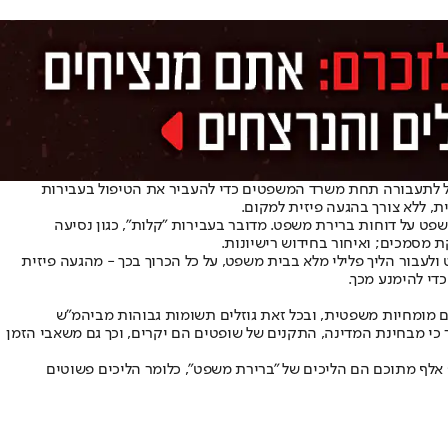
עיל לתעבורה תחת משרד המשפטים כדי להעביר את הטיפול בעבירות
, ללא צורך בהגעה פיזית למקום.
עבורה (כ־150 אלף תיקים בשנה), וכ־60% מהם הם בקשות של אזרחים להישפט על דוחות ברירת משפט. מדובר בעבירות "קלות", כגון נסיעה
 מסמכים; ואיחור בחידוש רישיונות.
לעבור הליך פלילי מלא בבית משפט, על כל הכרוך בכך - מהגעה פיזית
די להימנע מכך.
ם מומחיות משפטית, ובכל זאת גוזלים תשומות גבוהות מביהמ"ש
כי מבחינת המדינה, התקנים של שופטים הם יקרים, וכך גם משאבי הזמן
כדי לסבר את האוזן נציין כי בשנת 2018 לבדה ניתנו בישראל 1.2 מיליון דוחות תעבורה, שמתוכם נפתחו 140 אלף תיקים בבתי המשפט לתעבורה. כ־90 אלף מתוכם הם הליכים של "ברירת משפט", כלומר הליכים פשוטים