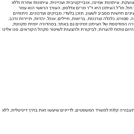
ועקת. עיתונות אמינה, אובייקטיבית ועניינית. עיתונות אחרת וללא
עור החשיפה הגבוה ביותר בימי חול. מו"ל העיתון היא ד"ר מרים אדלסון. העורך הראשי הוא עמר
 והעורך המייסד הוא עמוס רגב. אתרי האינטרנט של "ישראל היום" בעברית ובאנגלית, כמו כן היישומונים (אפליקציות) לאנדרואיד ול-iOS, מציגים חדשות מסביב לשעון, תוכן בלעדי, מבזקים ועדכונים, ניתוחים
, ספורט, כלכלה וצרכנות, בריאות, חיילים, אוכל, יהדות, תיירות ורכב.
דורה המודפסת של העיתון זמינים גם באתר, במהדורה יומית מקוונת,
היום פתוח להערות, לביקורת ולהצעות לשיפור מקהל הקוראים. פנו אלינו
בורה קלות למשרד המשפטים, לדיינים שיעשו זאת בדרך דיגיטלית, ללא