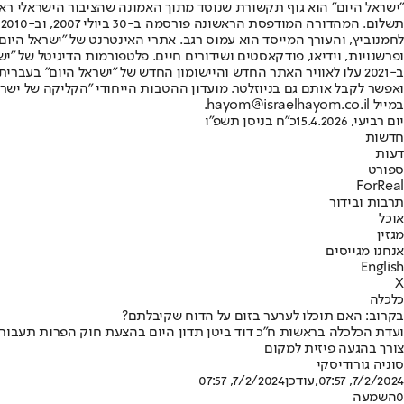
"ישראל היום" הוא גוף תקשורת שנוסד מתוך האמונה שהציבור הישראלי ראוי 
ת
ופרשנויות, וידיאו, פודקאסטים ושידורים חיים. פלטפורמות הדיגיטל של "ישרא
ב-2021 עלו לאוויר האתר החדש והיישומון החדש של "ישראל היום" בע
ואפשר לקבל אותם גם בניוזלטר. מועדון ההטבות הייחודי "הקליקה של ישרא
במייל hayom@israelhayom.co.il.
יום רביעי, 15.4.2026
כ"ח בניסן תשפ"ו
חדשות
דעות
ספורט
ForReal
תרבות ובידור
אוכל
מגזין
אנחנו מגייסים
English
X
כלכלה
בקרוב: האם תוכלו לערער בזום על הדוח שקיבלתם?
ועדת הכלכלה בראשות ח"כ דוד ביטן תדון היום בהצעת חוק הפרות תעבור
צורך בהגעה פיזית למקום
סוניה גורודיסקי
7/2/2024, 07:57
,עודכן
7/2/2024, 07:57
0
השמעה