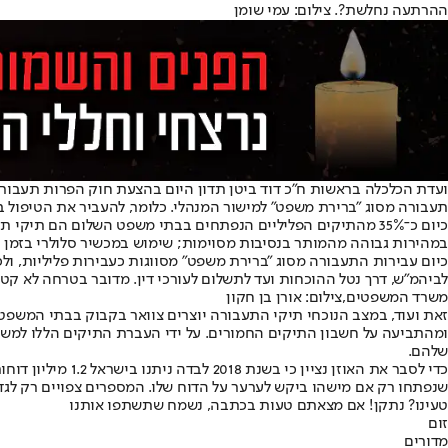
ההרתעה נחלשת?. צילום: עמי שומן
ועדת הכלכלה בראשות ח"כ דוד ביטן תדון היום בהצעת חוק הפרות תעבור
תעבורה מסוג "ברירת משפט" למישור המנהלי. כלומר, להעביר את הטיפול ב
במהירות גבוהה מהמותר בנסיבות מסוימות; שימוש במכשיר סלולרי בזמן נה
כיום עבירות התעבורה מסוג "ברירת משפט" מסווגות כעבירות פליליות, ולכ
לביהמ"ש, דרך נטל ההוכחות ועד לתשלום לעורכי דין. מדובר בטרחה לא ק
משרד המשפטים,צילום: אורן בן חקון
זאת ועוד, במצב הנוכחי תיקי התעבורה יוצרים צוואר בקבוק בבתי המשפט
ומהתביעה על חשבון התיקים החמורים. על ידי העברת התיקים הללו למשר
שלהם.
שנפתחו רק אם מישהו ביקש לערער על הדוח שלו. המספרים צפויים רק לגדו
טעינו? נתקן! אם מצאתם טעות בכתבה, נשמח שתשתפו אותנו
זום
מדורים