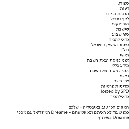
ספורט
דעות
תרבות ובידור
לייף סטייל
הורוסקופ
שישבת
סוף שבוע
כדאי להכיר
סיפור המשק הישראלי
נדל"ן
ראשי
זמני כניסת וצאת השבת
מידע כללי
זמני כניסת וצאת שבת
ראשי
צרו קשר
מדיניות פרטיות
Hosted by SPD
כדאי
להכיר
המקום הכי טוב באיצטדיון - שלכם
המונדיאל עם מסכי Dreame - כמו שעוד לא ראיתם ולא שמעתם
בשיתוף Dreame