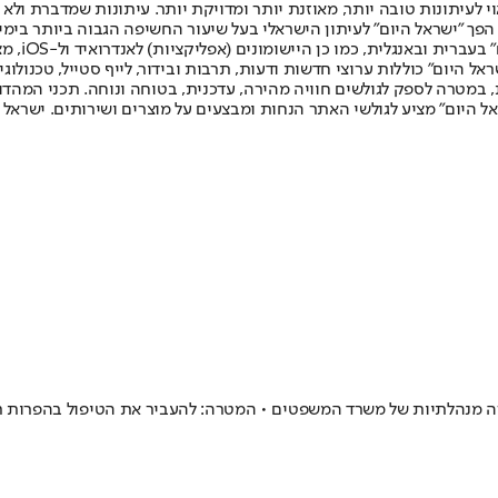
לעיתונות טובה יותר, מאוזנת יותר ומדויקת יותר. עיתונות שמדברת ולא צ
שלום. המהדורה המודפסת הראשונה פורסמה ב-30 ביולי 2007, וב-2010 הפך "ישראל היום" לעיתון הישראלי בעל שי
לחמנוביץ,
ל היום" כוללות ערוצי חדשות ודעות, תרבות ובידור, לייף סטייל, טכנולוגיה
ברית, במטרה לספק לגולשים חוויה מהירה, עדכנית, בטוחה ונוחה. תכני המה
ל היום" מציע לגולשי האתר הנחות ומבצעים על מוצרים ושירותים. ישראל 
ה מנהלתיות של משרד המשפטים • המטרה: להעביר את הטיפול בהפרות תע