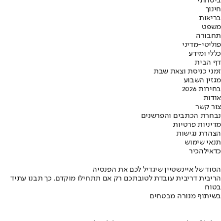
ביטחוני
חינוך
בריאות
משפט
תחבורה
פוליטי-מדיני
כללי ומידע
דף הבית
זמני כניסת וצאת שבת
מגזין השבוע
בחירות 2026
אודות
צור קשר
נבחרת הכתבים והפרשנים
מדיניות פרטיות
הצהרת נגישות
תנאי שימוש
כדאי
להכיר
הסוד של איינשטיין שיגדיל לכם את הפנסיה
הריבית דריבית עובדת לטובתכם רק אם תתחילו מוקדם. כך תבנו עתיד
בטוח
בשיתוף מנורה מבטחים