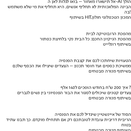
אל תישארו מאחור – בואו לגלות לאן ה-AI הולך
הבינה המלאכותית לא תחליף אנשים, היא תחליף את מי שלא משתמש
בה!
בשיתוף HIT,המכון הטכנולוגי חולון
מהפכת הרובוטיקה לבית
מהפכת הניקיון החכם: כל הבית נקי בלחיצת כפתור
בשיתוף רונלייט
הטעויות שיחתכו לכם את קצבת הפנסיה
ממשיכת כספים ועד חוסר תכנון – הצעדים שיצילו את הכסף שלכם
בשיתוף מנורה מבטחים
איך 200 ש"ח בחודש הופכים ל140 אלף ?
צעדים קטנים שיכולים לסגור את הבור הפנסיוני בין נשים לגברים
בשיתוף מנורה מבטחים
הסוד של איינשטיין שיגדיל לכם את הפנסיה
הריבית דריבית עובדת לטובתכם רק אם תתחילו מוקדם. כך תבנו עתיד
בטוח
בשיתוף מנורה מבטחים