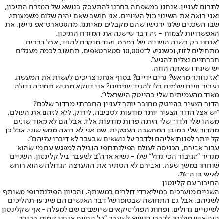
לתרום לעניין. אנחנו במשפחה בחרנו להתעסק בנושא של המזרח התיכון,
ואני רואה את השינוי מול העיניים. אני חושב שאם יהיה שלום משמעותי,
שבו השכנים שלנו ירגישו שהם מקבלים מאיתנו, מהסטארט־אפ ניישן, את
האפשרויות לצמוח - זה דבר שישנה את המזרח התיכון.
"אנחנו רק בשנה השנייה של הפרס, ועוד מוקדם להגיד, אבל דברים
מתחילים לזוז, וכשנגיע ל־10,000 סטארטאפים, תחשוב לכמה מעגלים
חברתיים נצליח להגיע".
יש שיגידו שאתה הוזה.
"אז נוותר מראש? נרים ידיים? בסוף אנחנו צריכים לעשות את המעשה.
נעביר חיים שלמים בלי להגיד שניסינו? אני דווקא מרגיש תמיכה גדולה
מאוד מהעמיתים שלי בהייטק הישראלי".
הדור הצעיר בהייטק מחובר יותר לעניין החברתי מהדור שלכם?
"יש אצל הדור הצעיר יותר מודעות לסביבה, לירוק, ללא לזהם את העולם,
משהו שלי ולדור שלי היתה פחות מודעות אליו. אבל הם לא מאוד שונים
מהדור שלי במובן המחשבה העסקית, שם אני לא רואה ממש שוני. אבל כן
קל יותר לפנות אליהם ולדבר על נושאים שבעבר לא דיברו עליהם".
עבור אבירם, הכניסה לעולם הפילנתרופי הובילה למפגש עם מי שהוא
מגדיר "הגיבור הכי גדול" שלו - נשיא ארה"ב לשעבר ביל קלינטון. השניים
שוחחו במשך שעה, ואבירם לא הסתיר את ההערצה הגדולה שהוא רוחש
לאיש בן ה־76.
החיבור עם קלינטון
השניים מוערכים במיליארדי דולרים במשותף, והכיוון הפילנתרופי משותף
לשניהם, אבל גם התחושה שבסופו של דבר האנשים הם שיניעו תהליכים
לשינויים גדולים, ופחות הפוליטיקאים שיושבים שם למעלה - אף שקלינטון
היה איש פוליטי. לדברי הנשיא לשעבר, "כל החיים אנחנו קמים בבוקר