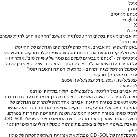
אוכל
מגזין
אנחנו מגייסים
English
X
כלכלה
זיו אבירם מאמין בשלום דרך טכנלוגיה ואנשים: "ההייטק חייב להיות מעורב
חברתית"
באנו להשפיע: זיו אבירם, אחד מהפילנתרופים הגדולים של ההייטק
הישראלי, קיים הפעם את תחרות הסטארטאפים שלו במרקש, והוא שופע
אופטימיות • "אנחנו מעבירים לעולם גם מסר של עשיית טוב", אומר זיו •
על החיבור עם נשיא ארה"ב ביל קלינטון: " הוא גיבור שלי, הוא מבין שככל
שמעגל הנורמליזציה יתרחב - כך מעגל המתח והאיבה יקטן"
עדי רובינשטיין
| מרקש
18/5/2023, 20:57
,עודכן
18/5/2023, 20:58
0
השמעה
זיו אבירם וביל קלינטון. צילום: צילום: קולין בולדווין, פורבס
סיבה למסיבה
: זו השנה השנייה ברציפות שקרן זיו אבירם עורכת תחרות
סטארטאפים במזרח התיכון. אבירם, אחד מהפילנתרופים הגדולים של
ההייטק הישראלי, מתעקש כי דווקא באמצעות התחום הזה יהיה אפשר
להזיז משהו במזרח התיכון המסובך. השנה התקיימה התחרות במרוקו,
ובשלב הגמר, שנערך בעיר מרקש, ניצח הסטארט־אפ הישראלי QD-SOL,
הנאבק בשינויי האקלים באמצעות פיתוח טכנולוגיה לייצור מימן קוונטי
ירוק.
הטכנולוגיה של QD-SOL מנצלת את אנרגיית השמש להפקה של מימן