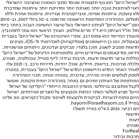
"ישראל היום" הוא גוף תקשורת שנוסד מתוך האמונה שהציבור הישראלי
ראוי לעיתונות טובה יותר, מאוזנת יותר ומדויקת יותר. עיתונות שמדברת
ולא צועקת. עיתונות אמינה, אובייקטיבית ועניינית. עיתונות אחרת וללא
תשלום. המהדורה המודפסת הראשונה פורסמה ב-30 ביולי 2007, וב-2010
הפך "ישראל היום" לעיתון הישראלי בעל שיעור החשיפה הגבוה ביותר בימי
חול. מו"ל העיתון היא ד"ר מרים אדלסון. העורך הראשי הוא עמר לחמנוביץ,
והעורך המייסד הוא עמוס רגב. אתרי האינטרנט של "ישראל היום" בעברית
ובאנגלית, כמו כן היישומונים (אפליקציות) לאנדרואיד ול-iOS, מציגים
חדשות מסביב לשעון, תוכן בלעדי, מבזקים ועדכונים, ניתוחים ופרשנויות,
וידיאו, פודקאסטים ושידורים חיים. פלטפורמות הדיגיטל של "ישראל היום"
כוללות ערוצי חדשות ודעות, תרבות ובידור, לייף סטייל, טכנולוגיה, ספורט,
כלכלה וצרכנות, בריאות, חיילים, אוכל, יהדות, תיירות ורכב. ב-2021 עלו
לאוויר האתר החדש והיישומון החדש של "ישראל היום" בעברית, במטרה
לספק לגולשים חוויה מהירה, עדכנית, בטוחה ונוחה. תכני המהדורה
המודפסת של העיתון זמינים גם באתר, במהדורה יומית מקוונת, ואפשר
לקבל אותם גם בניוזלטר. מועדון ההטבות הייחודי "הקליקה של ישראל
היום" מציע לגולשי האתר הנחות ומבצעים על מוצרים ושירותים. ישראל
היום פתוח להערות, לביקורת ולהצעות לשיפור מקהל הקוראים. פנו אלינו
במייל hayom@israelhayom.co.il.
יום רביעי, 6.5.2026
י"ט באייר תשפ"ו
חדשות
דעות
ספורט
ForReal
תרבות ובידור