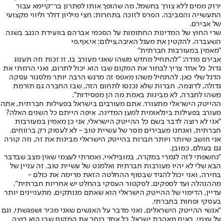
ירוק ממים ללא צורך בחשמל, מה שהופך אותו לפתרון בר־קיימא עבור
התעשייה והסביבה. הפרס לזוכה בתחרות: חצי מיליון דולר וליווי מקצועי
של אבירם.
שרי החוץ של המדינות החתומות על הסכמי אברהם בוועידת הנגב בשנה
השעברה. להקטין את מעגל האיבה,צילום: אי.אף.פי
"מאמין במעורבות חברתית"
אבירם מודה: "להתחיל מחדש משהו שאני מעורב בו, זו זכות וזה תענוג
גדול. כל אחד צריך לבחור את המקום שבו הוא יכול לתרום, ואני הרמתי את
הדגל שלי כאן. להתחיל משהו מאפס זה מרגש הרבה יותר מלסגור עסקה
גדולה, לדוגמה. חברות שלא נכנסו לתחום הזה, שבו החברה גם תורמת
משהו לחברה, לא מבינות באמת מה הן מפסידות".
ההייטק הישראלי מתעורר. אתם מעורבים בישראל בפעילות חברתית, אתה
מעורב בפעילות בינלאומית למען המדינה. איפה הייתם כל השנים האלה?
"אני לא רוצה לדבר בשם כל ההייטק הישראלי, אני כן מאמין במעורבות
חברתית, ואנחנו מעבירים מסר של עשיית טוב - לא לעסוק רק ברווחים.
אני חושב שיותר ויותר חברות בהייטק הישראלי מבינות את זה, וזה קורה
גם בעולם, כמובן.
"נחשפתי לזה לגמרי במקרה, במובילאיי, ואמרתי לעצמי שאין מצב שבדבר
הבא שלי לא יהיו מעורבות חברתית ואלמנט של עשיית טוב. זה עניין של
בחירה, ואני יכול להגיד שבסוף ההחלטה הזאת מרימה את כולם -
מההנהלה ועד לספקים. לסקטור העסקי בהחלט יש אחריות חברתית".
עדיין, הדימוי של ההייטק הישראלי הוא שאתם מנותקים, מתעניינים יותר
בעסקי ופחות בחברתי.
"אנשי ההייטק הישראלים, ואני מדבר על האנשים שאני מכיר ושפגשתי, וגם
על עצמי, באים מאהבת ישראל. כל אחד בוחר את המקום שבו הוא רוצה