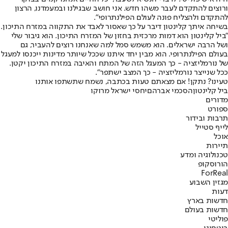
ורוצים להתקדם לעבר משהו חדש. אני חושב שבגילנו ובמעמדנו, הרצון
להתקדם ולהצליח פונה לעולם הפילנתרופי".
בשיחה איתך קלינטון דיבר על כך שאסור לאבד את התקווה במזרח התיכון.
"ביל קלינטון הוא דמות מרכזית בחזון של המזרח התיכון. הוא גיבור שלי
ושל הרבה ישראלים. הוא משמש סמל למה שאנחנו רוצים להעביר, גם
בעולם הפילנתרופי. הוא מבין יחד איתנו שככל שיותר מדינות ייכנסו למעגל
של נורמליזציה - כך המעגל הזה של המתח והאיבה במזרח התיכון יקטן.
ככל שנייצר נורמליזציה - כך המצב ישתפר".
טעינו? נתקן! אם מצאתם טעות בכתבה, נשמח שתשתפו אותנו
ביל קלינטון
הסכמי אברהם
יחסי ישראל מרוקו
מדורים
ספורט
תרבות ובידור
לייף סטייל
אוכל
תיירות
טכנולוגיה ומדע
הורוסקופ
ForReal
מגזין השבוע
דעות
חדשות בארץ
חדשות בעולם
פוליטי