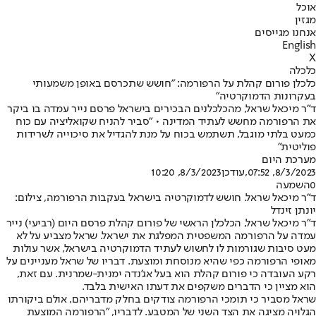
אוכל
מגזין
אנחנו מגייסים
English
X
כלכלה
כלכלן פורום קהלת על הרפורמה: "חושש שתכרסם באופן משמעותי
בעקרונות הדמוקרטיה"
ד"ר מיכאל שראל, מהכלכלנים הבכירים בישראל פרסם נייר עמדה בו ביקר
את הרפורמה מחשש לעתיד המדינה • "סביר להניח שקואליציה עם כוח
כמעט בלתי מוגבל, תשתמש בכוח על מנת להגדיל את סיכוייה לשרידות
פוליטית"
מערכת היום
8/3/2023, 07:52
,עודכן
8/3/2023, 10:20
0
השמעה
ד"ר מיכאל שראל. חושש לדמוקרטיה בישראל בעקבות הרפורמה, צילום:
יונתן זינדל
ד"ר מיכאל שראל, הכלכלן הראשי של פורום קהלת פרסם היום (רביעי) נייר
עמדה על הרפורמה המשפטית המפלגת את ישראל. שראל מצביע על לא
מעט סיבות שגורמות לו לחשוש לעתיד הדמוקרטיה בישראל, אשר עולות
מאופי הרפורמה כפי שהיא מנוסחת ומוצעת. דבריו של שראל מעניינים על
רקע העובדה כי פורום קהלת הוא בעל אג'נדה ימנית-שמרנית. עם זאת,
הוא מציין כי הדברים משקפים את דעתו האישית בלבד.
שראל מסביר כי תומכי הרפורמה צודקים בחלק מדבריהם, אולם ביקורתו
הגלויה מציגה את הצד השני של המטבע. לדבריו, "הרפורמה המוצעת