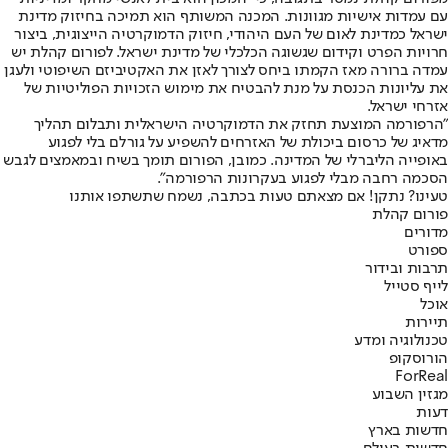
עם עמדות אישיות מגוונות. המכנה המשותף הוא תמיכה בחיזוק מדינת
ישראל כמדינת לאום של העם היהודי, חיזוק הדמוקרטיה הייצוגית, ביצור
חרויות הפרט וקידום שגשוגה הכלכלי של מדינת ישראל. לפורום קהלת יש
עמדה ברורה מאז הקמתו ביחס לצורך לאזן את האקטיביזם השיפוטי ולעגן
את עליונות הכנסת על מנת להבטיח את מימוש הזכויות הפוליטיות של
אזרחי ישראל.
"הרפורמה המוצעת תחזק את הדמוקרטיה הישראלית ותבלום תהליך
מדאיג של כרסום ביכולת של האזרחים להשפיע על גורלם בלי לפגוע
באופייה הליברלי של המדינה. כמובן, הפורום תומך בשיח ובמאמצים לגבש
הסכמה רחבה מבלי לפגוע בעקרונות הרפורמה".
טעינו? נתקן! אם מצאתם טעות בכתבה, נשמח שתשתפו אותנו
פורום קהלת
מדורים
ספורט
תרבות ובידור
לייף סטייל
אוכל
תיירות
טכנולוגיה ומדע
הורוסקופ
ForReal
מגזין השבוע
דעות
חדשות בארץ