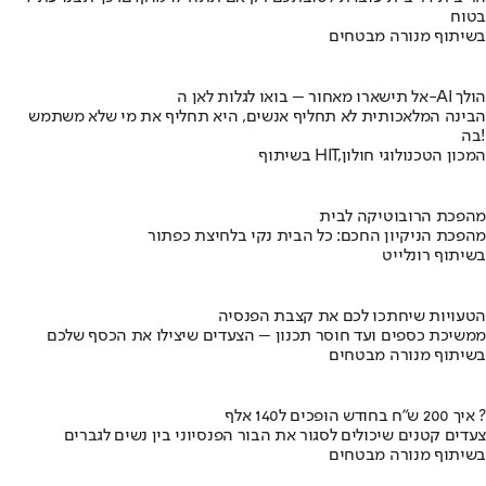
בטוח
בשיתוף מנורה מבטחים
אל תישארו מאחור – בואו לגלות לאן ה-AI הולך
הבינה המלאכותית לא תחליף אנשים, היא תחליף את מי שלא משתמש
בה!
בשיתוף HIT,המכון הטכנולוגי חולון
מהפכת הרובוטיקה לבית
מהפכת הניקיון החכם: כל הבית נקי בלחיצת כפתור
בשיתוף רונלייט
הטעויות שיחתכו לכם את קצבת הפנסיה
ממשיכת כספים ועד חוסר תכנון – הצעדים שיצילו את הכסף שלכם
בשיתוף מנורה מבטחים
איך 200 ש"ח בחודש הופכים ל140 אלף ?
צעדים קטנים שיכולים לסגור את הבור הפנסיוני בין נשים לגברים
בשיתוף מנורה מבטחים