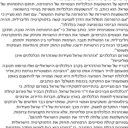
דווקא על ההשפעות הכלכליות הצפויות של הרפורמה, תחום התמחותו של
שראל, הוא כותב, כי "ההשפעות הכלכליות משניות בעיניי בהשוואה
להשפעות הישירות של הרפורמה על שיטת המשטר". עם זאת הוא מציין כי
"אם הרפורמה תסלול את הדרך לפגיעה קשה בדמוקרטיה הליברלית, תהיה
בטווח הבינוני גם פגיעה קשה בכלכלה".
בראייה אופטימית יותר, כותב שראל, כי "אם הרפורמה תהיה טובה, תתקן
את הפגמים הקיימים, תשפר את הפרדת הרשויות ותחזק את הדמוקרטיה
הליברלית, אז המשילות תגבר, העימות הפוליטי בין המחנות יתמתן,
מאבקי הכוח בין הרשויות ידעכו, שלטון החוק יחוזק והוודאות העסקית
תשופר".
פורום הכלכלנים: "אזהרות שראל מעידות שאזהרות הכלכלנים אינן
פוליטיות"
דבריו של שראל מהדהדים בקרב הכלכלנים הישראליים ואלו פרסמו תגובה
מטעמם לנייר העמדה אותו פרסם. "ההפיכה המשטרית גורמת נזק אדיר
לכלכלת ישראל. הפגיעה הכלכלית היא קשה וצפויה אף להתעצם באופן
משמעותי אם החקיקה בכנסת תושלם" הם כותבים.
עוד הם מציינים, בהתייחס לתפקידו של שראל בפורום קהלת, כי
"הכלכלנים מברכים את ד"ר מיכאל שראל, הכלכלן הבכיר של פורום קהלת
שהצטרף למאות הכלכלנים, בארץ ובעולם, חברות הדירוג, ארגונים
בינלאומיים, משקיעים ואנשי הייטק, שמתריעים כבר חודשים על הנזקים
חסרי התקדים למשק. יתרה מכך, האזהרות של ד"ר שראל מעידות
שאזהרות הכלכלנים אינן פוליטיות, אלא אזהרות מקצועיות צרופות,
והתעלמות מהן עלולה לדרדר את המשק הישראלי לתהום".
בפורום קהלת מסייגים: הרפורמה תחזק את הדמוקרטיה הישראלית
מפורום קהלת נמסר בתגובה, כי "המכון הוא בית לאנשי מחקר ומדיניות