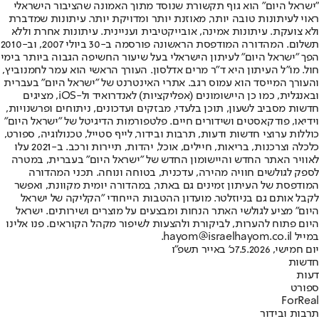
"ישראל היום" הוא גוף תקשורת שנוסד מתוך האמונה שהציבור הישראלי
ראוי לעיתונות טובה יותר, מאוזנת יותר ומדויקת יותר. עיתונות שמדברת
ולא צועקת. עיתונות אמינה, אובייקטיבית ועניינית. עיתונות אחרת וללא
תשלום. המהדורה המודפסת הראשונה פורסמה ב-30 ביולי 2007, וב-2010
הפך "ישראל היום" לעיתון הישראלי בעל שיעור החשיפה הגבוה ביותר בימי
חול. מו"ל העיתון היא ד"ר מרים אדלסון. העורך הראשי הוא עמר לחמנוביץ,
והעורך המייסד הוא עמוס רגב. אתרי האינטרנט של "ישראל היום" בעברית
ובאנגלית, כמו כן היישומונים (אפליקציות) לאנדרואיד ול-iOS, מציגים
חדשות מסביב לשעון, תוכן בלעדי, מבזקים ועדכונים, ניתוחים ופרשנויות,
וידיאו, פודקאסטים ושידורים חיים. פלטפורמות הדיגיטל של "ישראל היום"
כוללות ערוצי חדשות ודעות, תרבות ובידור, לייף סטייל, טכנולוגיה, ספורט,
כלכלה וצרכנות, בריאות, חיילים, אוכל, יהדות, תיירות ורכב. ב-2021 עלו
לאוויר האתר החדש והיישומון החדש של "ישראל היום" בעברית, במטרה
לספק לגולשים חוויה מהירה, עדכנית, בטוחה ונוחה. תכני המהדורה
המודפסת של העיתון זמינים גם באתר, במהדורה יומית מקוונת, ואפשר
לקבל אותם גם בניוזלטר. מועדון ההטבות הייחודי "הקליקה של ישראל
היום" מציע לגולשי האתר הנחות ומבצעים על מוצרים ושירותים. ישראל
היום פתוח להערות, לביקורת ולהצעות לשיפור מקהל הקוראים. פנו אלינו
במייל hayom@israelhayom.co.il.
יום חמישי, 7.5.2026
כ' באייר תשפ"ו
חדשות
דעות
ספורט
ForReal
תרבות ובידור