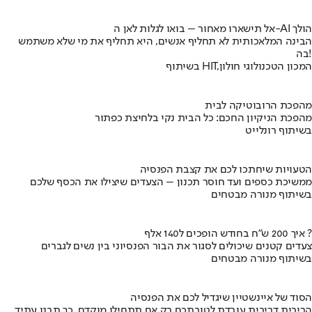
אל תישארו מאחור – בואו לגלות לאן ה-AI הולך
הבינה המלאכותית לא תחליף אנשים, היא תחליף את מי שלא משתמש
בה!
בשיתוף HIT,המכון הטכנולוגי חולון
מהפכת הרובוטיקה לבית
מהפכת הניקיון החכם: כל הבית נקי בלחיצת כפתור
בשיתוף רונלייט
הטעויות שיחתכו לכם את קצבת הפנסיה
ממשיכת כספים ועד חוסר תכנון – הצעדים שיצילו את הכסף שלכם
בשיתוף מנורה מבטחים
איך 200 ש"ח בחודש הופכים ל140 אלף ?
צעדים קטנים שיכולים לסגור את הבור הפנסיוני בין נשים לגברים
בשיתוף מנורה מבטחים
הסוד של איינשטיין שיגדיל לכם את הפנסיה
הריבית דריבית עובדת לטובתכם רק אם תתחילו מוקדם. כך תבנו עתיד