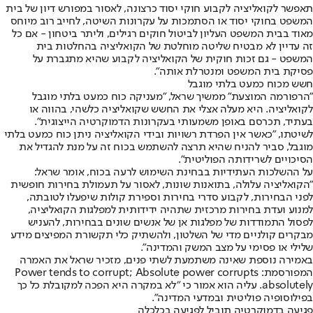
תאפשר לקואליציה לקבוע חוקי יסוד כרצונה, לאסור במפורש דיון של בית
המשפט בחוקי יסוד או הסתמכות על עקרונות השיטה, לחייב רוב מיוחס
מאוד בבית המשפט העליון לביטול חוקים רגילים, וליתר ביטחון - אם כל
זה עדיין לא מבטיח שליטה מוחלטת של הקואליציה בהחלטות בית
המשפט - גם זכות חוקית של הקואליציה לקבוע שהיא מתגברת על
פסיקת בית המשפט ומנטרלת אותה".
חשש מכוח כמעט בלתי מוגבל
"הרפורמה המוצעת" ממשיך שראל, "מעניקה כוח כמעט בלתי מוגבל
לקואליציה. היא מעלה אצלי את החשש שקואליציה כלשהי, בהווה או
בעתיד, תכרסם באופן משמעותי בעקרונות הדמוקרטיה הייצוגית".
לשיטתו, "כאשר אין הפרדת רשויות ובידי הקואליציה ניתן כוח כמעט בלתי
מוגבל, סביר להניח שהיא תרצה להשתמש בכוח זה על מנת להגדיל את
הסיכויים לשרידותה הפוליטית".
על ההשלכות העתידיות בבחינת השימוש לרעה בכוח, אומר שראל:
"הקואליציה עלולה, בתואנות שונות, לאסור על תעמולת בחירות חופשית
לפני הבחירות, לקבוע סדרי בחירות וספירת קולות שיפעלו לטובתה,
למנוע ועדת בחירות מרכזית שתהיה ידידותית למפלגות הקואליציה,
לפסול התמודדות של מפלגות אן של אנשים שונים בבחירות, להעניש
מבקרים קולניים מדי של השלטון, ולהשתיק כלי תקשורת המפיצים מידע
שלילי או פסימי על מצב המשק והמדינה".
באמירה נוספת שאינה משתמעת לשתי פנים, מזכיר שראל את האמרה
המפורסמת: Power tends to corrupt; Absolute power corrupts
absolutely. עליה הוא אמור כי "לא במקרה היא הפכה למקובלת כל כך
בפילוסופיה פוליטית ובמדעי המדינה".
פגיעה בדמוקרטיה תוביל לפגיעה בכלכלה