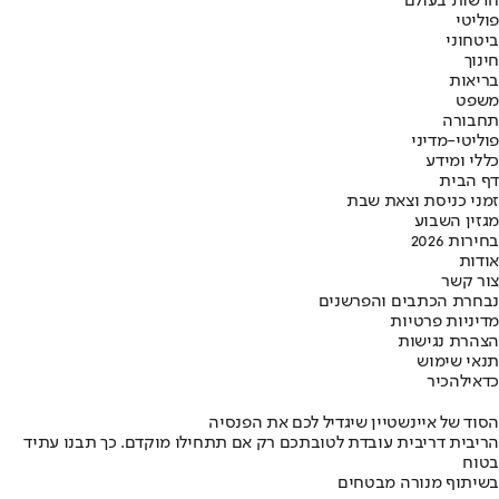
חדשות בעולם
פוליטי
ביטחוני
חינוך
בריאות
משפט
תחבורה
פוליטי-מדיני
כללי ומידע
דף הבית
זמני כניסת וצאת שבת
מגזין השבוע
בחירות 2026
אודות
צור קשר
נבחרת הכתבים והפרשנים
מדיניות פרטיות
הצהרת נגישות
תנאי שימוש
כדאי
להכיר
הסוד של איינשטיין שיגדיל לכם את הפנסיה
הריבית דריבית עובדת לטובתכם רק אם תתחילו מוקדם. כך תבנו עתיד
בטוח
בשיתוף מנורה מבטחים