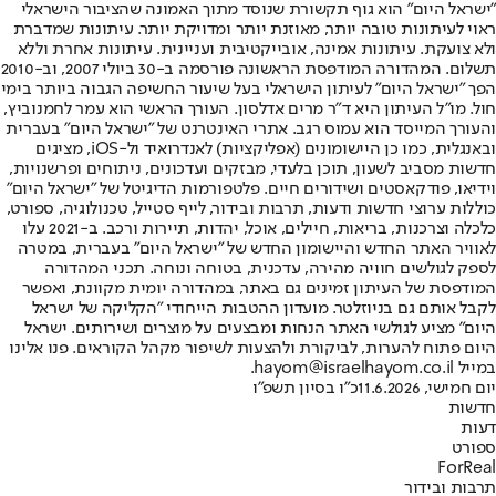
"ישראל היום" הוא גוף תקשורת שנוסד מתוך האמונה שהציבור הישראלי
ראוי לעיתונות טובה יותר, מאוזנת יותר ומדויקת יותר. עיתונות שמדברת
ולא צועקת. עיתונות אמינה, אובייקטיבית ועניינית. עיתונות אחרת וללא
תשלום. המהדורה המודפסת הראשונה פורסמה ב-30 ביולי 2007, וב-2010
הפך "ישראל היום" לעיתון הישראלי בעל שיעור החשיפה הגבוה ביותר בימי
חול. מו"ל העיתון היא ד"ר מרים אדלסון. העורך הראשי הוא עמר לחמנוביץ,
והעורך המייסד הוא עמוס רגב. אתרי האינטרנט של "ישראל היום" בעברית
ובאנגלית, כמו כן היישומונים (אפליקציות) לאנדרואיד ול-iOS, מציגים
חדשות מסביב לשעון, תוכן בלעדי, מבזקים ועדכונים, ניתוחים ופרשנויות,
וידיאו, פודקאסטים ושידורים חיים. פלטפורמות הדיגיטל של "ישראל היום"
כוללות ערוצי חדשות ודעות, תרבות ובידור, לייף סטייל, טכנולוגיה, ספורט,
כלכלה וצרכנות, בריאות, חיילים, אוכל, יהדות, תיירות ורכב. ב-2021 עלו
לאוויר האתר החדש והיישומון החדש של "ישראל היום" בעברית, במטרה
לספק לגולשים חוויה מהירה, עדכנית, בטוחה ונוחה. תכני המהדורה
המודפסת של העיתון זמינים גם באתר, במהדורה יומית מקוונת, ואפשר
לקבל אותם גם בניוזלטר. מועדון ההטבות הייחודי "הקליקה של ישראל
היום" מציע לגולשי האתר הנחות ומבצעים על מוצרים ושירותים. ישראל
היום פתוח להערות, לביקורת ולהצעות לשיפור מקהל הקוראים. פנו אלינו
במייל hayom@israelhayom.co.il.
יום חמישי, 11.6.2026
כ"ו בסיון תשפ"ו
חדשות
דעות
ספורט
ForReal
תרבות ובידור