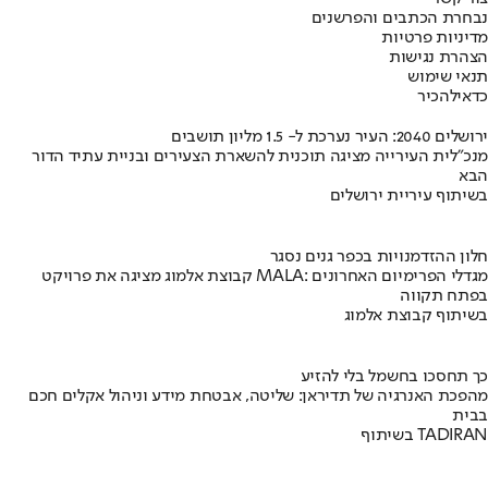
נבחרת הכתבים והפרשנים
מדיניות פרטיות
הצהרת נגישות
תנאי שימוש
כדאי
להכיר
ירושלים 2040: העיר נערכת ל- 1.5 מליון תושבים
מנכ"לית העירייה מציגה תוכנית להשארת הצעירים ובניית עתיד הדור
הבא
בשיתוף עיריית ירושלים
חלון ההזדמנויות בכפר גנים נסגר
קבוצת אלמוג מציגה את פרויקט MALA: מגדלי הפרימיום האחרונים
בפתח תקווה
בשיתוף קבוצת אלמוג
כך תחסכו בחשמל בלי להזיע
מהפכת האנרגיה של תדיראן: שליטה, אבטחת מידע וניהול אקלים חכם
בבית
בשיתוף TADIRAN