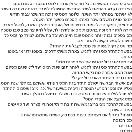
המס מהשכר המשולם בכל חודש ולהעבירו למס הכנסה. סכום המס
המנוכה נקבע בהתאם לשכר החודשי המשולם לעובד בהנחה שגובה השכר
לא ישתנה במהלך יתר השנה, כלומר המס שינוכה מהשכר עבור חודש
ינואר מניח תשלום שכר באותו הסכום במשך יתר השנה.
עם זאת, במקרה של שינוי בנסיבות של העובד במהלך השנה, למשל מעבר
דירה לאזור המזכה בהטבות מס או לידת ילד, עלול להיווצר מצב שבו מנוכה
מס בסכום גבוה יותר מהמס שבו חייב העובד בתשלום. לצורך כך זכאי כל
נישום להגיש בקשה להחזר מס.
מה אני צריך לעשות על מנת לקבל את ההחזר?
בקשה להחזר מס ניתן להגיש באחת משתי דרכים, באופן ידני או באופן
מקוון.
עד מתי אני יכול להגיש את המסמכים ולמי?
בקשה להחזר מס ניתן להגיש לאחר תום שנת המס ועד ל־6 שנים מסיום
שנת המס עבורה מתבקש ההחזר.
מהו גובה ההחזר שאני יכול לקבל?
עם אישור הבקשה ישולם החזר בגין המס העודף ששולם במהלך שנת המס,
ואליו יתווספו הפרשי הצמדה וריבית בשיעור של 4%. מובן שסכום ההחזר
לא יוכל לעלות על סכום המס שנוכה ושולם בפועל במהלך השנה.
מתי אקבל את החזרי המס?
בקשות להחזר מס ברובן מאושרות בתוך תקופה די קצרה ועד 90 ימים
מיום הגשתן.
טעינו? נתקן! אם מצאתם טעות בכתבה, נשמח שתשתפו אותנו
מס הכנסה
מדורים
ספורט