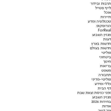
תרבות ובידור
לייף סטייל
אוכל
תיירות
טכנולוגיה ומדע
הורוסקופ
ForReal
מגזין השבוע
דעות
חדשות בארץ
חדשות בעולם
פוליטי
ביטחוני
חינוך
בריאות
משפט
תחבורה
פוליטי-מדיני
כללי ומידע
דף הבית
זמני כניסת וצאת שבת
מגזין השבוע
בחירות 2026
אודות
צור קשר