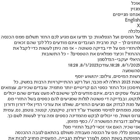
אוכל
מגזין
אנחנו מגייסים
English
X
כלכלה
על המסים ועל הנפלאות: כך תדעו אם מגיע לכם החזר תשלום ממס הכנסה
נותנים לך - קח: מרבית העובדים אינם מודעים כלל לכך שהם זכאים
להחזרי מס על ידי בדיקה פשוטה • אז מה ניתן לעשות כדי לקבל את
ההחזר? וכיצד ממלאים את הטפסים? • כל התשובות
היאלי יעקבי-הנדלסמן
8/1/2023, 18:28
,עודכן
8/1/2023, 18:28
0
השמעה
רשות המיסים, צילום: יהושוע יוסף
שנת 2023 החלה לא מכבר, ועל רקע ההתייקרויות הרבות במשק, כל
חיסכון וכל החזר כספי הם קריטיים יותר מתמיד. עובדים שכירים, עצמאים
ובעלי עסקים רבים, אינם מודעים לכך שישנם לא מעט צעדים שהם יכולים
לנקוט, ובבדיקה די פשוטה לגלות שמגיעים להם כספים בשל החזרי מס.
על מנת לבדוק אם מגיעים החזרים, שאלנו את עורכי הדין אלי דורון ודורון
פסו, מומחים למיסוי ממשרד עו"ד דורון, טיקוצקי, קנטור, גוטמן, נס, עמית
גרוס ושות', מי יכולים לבקש מהמדינה כספים ומה צריך לעשות לשם כך.
צילום: דוברות המשטרה // כסף מזומן,
אני שכיר, האם אני זכאי לקבל החזרי מס?
באופן כללי, מס על הכנסה מעבודה משולם בהתאם לגובה ההכנסה
המופקת בשנת המס, ולצורך יעילות הגבייה, המעסיק מחויב לנכות את