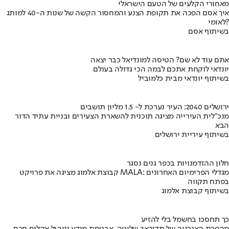
מאחורי הקלעים של הטעם הישראלי
איך אסם הפכה את תקופת הצנע והמחסור הקשה של שנות ה-40 למותג
לאומי?
בשיתוף אסם
אתם עוד לא שם? הטיסה למונדיאל כבר יצאה
יונדאי לוקחת אתכם לבמה הכי גדולה בעולם
בשיתוף יונדאי מבית כלמוביל
ירושלים 2040: העיר נערכת ל- 1.5 מליון תושבים
מנכ"לית העירייה מציגה תוכנית להשארת הצעירים ובניית עתיד הדור
הבא
בשיתוף עיריית ירושלים
חלון ההזדמנויות בכפר גנים נסגר
קבוצת אלמוג מציגה את פרויקט MALA: מגדלי הפרימיום האחרונים
בפתח תקווה
בשיתוף קבוצת אלמוג
כך תחסכו בחשמל בלי להזיע