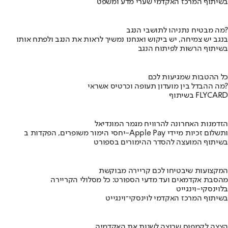
בשיתוף המרכז האקדמי שערי מדע ומשפט
מה מבטיח נתניהו לתושבי הנגב?
בנגב יש צמיחה, יש ביקוש ואנחנו נמשיך לראות את הנגב ולפתח אותו
בשיתוף הרשות לפיתוח הנגב
כל ההטבות שמגיעות לכם
מה ההבדל בין מועדון תעופה וכרטיס אשראי?
בשיתוף FLYCARD
הזדמנות האחרונה להרוויח מגמר המונדיאל
יחסי הימור משופרים, הפקדות ב-Apple Pay ותשלום זכיות מיידי
בשיתוף המועצה להסדר ההימורים בספורט
המקצועות שיבטיחו לכם קריירה מבוקשת
מהסבת אקדמאים ועד מדעי הספורט: כל מסלולי הקריירה
בלוינסקי-וינגייט
בשיתוף המרכז האקדמי לוינסקי־וינגייט
הצצה לקמפוס שרוצה לשנות את האקדמיה