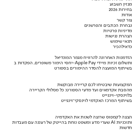
מגזין השבוע
בחירות 2026
אודות
צור קשר
נבחרת הכתבים והפרשנים
מדיניות פרטיות
הצהרת נגישות
תנאי שימוש
כדאי
להכיר
הזדמנות האחרונה להרוויח מגמר המונדיאל
יחסי הימור משופרים, הפקדות ב-Apple Pay ותשלום זכיות מיידי
בשיתוף המועצה להסדר ההימורים בספורט
המקצועות שיבטיחו לכם קריירה מבוקשת
מהסבת אקדמאים ועד מדעי הספורט: כל מסלולי הקריירה
בלוינסקי-וינגייט
בשיתוף המרכז האקדמי לוינסקי־וינגייט
הצצה לקמפוס שרוצה לשנות את האקדמיה
שערי מדע ומשפט נוחת בהייטק של רעננה עם מעבדות AI ותוכניות
חדשות