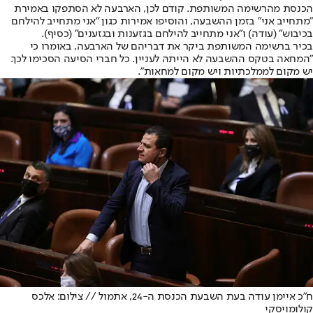
הכנסת מהרשימה המשותפת. קודם לכן, הארבעה לא הסתפקו באמירת
"מתחייב אני" בזמן ההשבעה, והוסיפו אמירות כגון "אני מתחייב להילחם
בכיבוש" (עודה) ו"אני מתחייב להילחם בגזענות ובגזענים" (כסיף).
בכיר ברשימה המשותפת ביקר את דבריהם של הארבעה, באומרו כי
"המחאה בטקס ההשבעה לא הייתה לעניין. כל חברי הסיעה הסכימו לכך.
יש מקום לממלכתיות ויש מקום למחאות".
ח"כ איימן עודה בעת השבעת הכנסת ה-24, אתמול // צילום: אלכס
קולומויסקי