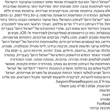
"ישראל היום" הוא גוף תקשורת שנוסד מתוך האמונה שהציבור הישראלי
ראוי לעיתונות טובה יותר, מאוזנת יותר ומדויקת יותר. עיתונות שמדברת
ולא צועקת. עיתונות אמינה, אובייקטיבית ועניינית. עיתונות אחרת וללא
תשלום. המהדורה המודפסת הראשונה פורסמה ב-30 ביולי 2007, וב-2010
הפך "ישראל היום" לעיתון הישראלי בעל שיעור החשיפה הגבוה ביותר בימי
חול. מו"ל העיתון היא ד"ר מרים אדלסון. העורך הראשי הוא עמר לחמנוביץ,
והעורך המייסד הוא עמוס רגב. אתרי האינטרנט של "ישראל היום" בעברית
ובאנגלית, כמו כן היישומונים (אפליקציות) לאנדרואיד ול-iOS, מציגים
חדשות מסביב לשעון, תוכן בלעדי, מבזקים ועדכונים, ניתוחים ופרשנויות,
וידיאו, פודקאסטים ושידורים חיים. פלטפורמות הדיגיטל של "ישראל היום"
כוללות ערוצי חדשות ודעות, תרבות ובידור, לייף סטייל, טכנולוגיה, ספורט,
כלכלה וצרכנות, בריאות, חיילים, אוכל, יהדות, תיירות ורכב. ב-2021 עלו
לאוויר האתר החדש והיישומון החדש של "ישראל היום" בעברית, במטרה
לספק לגולשים חוויה מהירה, עדכנית, בטוחה ונוחה. תכני המהדורה
המודפסת של העיתון זמינים גם באתר, במהדורה יומית מקוונת, ואפשר
לקבל אותם גם בניוזלטר. מועדון ההטבות הייחודי "הקליקה של ישראל
היום" מציע לגולשי האתר הנחות ומבצעים על מוצרים ושירותים. ישראל
היום פתוח להערות, לביקורת ולהצעות לשיפור מקהל הקוראים. פנו אלינו
במייל hayom@israelhayom.co.il.
יום שבת, 25.7.2026
י"א באב תשפ"ו
חדשות
דעות
ספורט
ForReal
תרבות ובידור