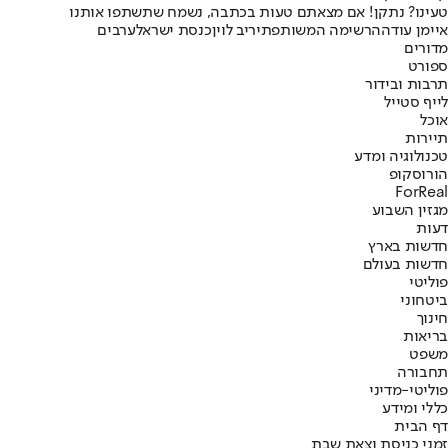
טעינו? נתקן! אם מצאתם טעות בכתבה, נשמח שתשתפו אותנו
איימן עודה
הרשימה המשותפת
יריב לוין
כנסת ישראל
ערבים
מדורים
ספורט
תרבות ובידור
לייף סטייל
אוכל
תיירות
טכנולוגיה ומדע
הורוסקופ
ForReal
מגזין השבוע
דעות
חדשות בארץ
חדשות בעולם
פוליטי
ביטחוני
חינוך
בריאות
משפט
תחבורה
פוליטי-מדיני
כללי ומידע
דף הבית
זמני כניסת וצאת שבת