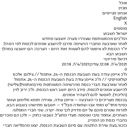
אוכל
מגזין
אנחנו מגייסים
English
X
מוספים
ישראל השבוע
הח"כים מהמשותפת שעוררו סערה יושבעו מחדש
לאחר שארבעה מחברי הרשימה סירבו להישבע אמונים לכנסת לפי הנוהל,
יו"ר הכנסת לא איפשר להם לעשות זאת היום • הערכה: הם יושבעו במהלך
השבוע הבא
דניאל סיריוטי
7/4/2021, 12:08
,עודכן
7/4/2021, 20:18
0
ח"כ איימן עודה בעת השבעת הכנסת ה-24, אתמול // צילום: אלכס
קולומויסקי // ח"כ איימן עודה בעת השבעת הכנסת ה-24, אתמול
לאחר שארבעת חברי כנסת מהרשימה המשותפת סירבו
אתמול
(שלישי)
להישבע אמונים לכנסת, סירב היום יושב ראש הכנסת, ח"כ יריב לוין
(הליכוד), לאפשר להם להצהיר אמונים.
בכנסת מעריכים כי הארבעה – איימן עודה, עאידה תומא סלימאן ועופר
כסיף מחד"ש וסמי אבו-שחאדה מבל"ד – יושבעו מתישהו בשבוע הבא,
למרות שטרם סוכם על יום מדויק לכך שזה יקרה. שני חברי המפלגה
האחרים, אחמד טיבי ואוסמה סעדי מתע"ל, נשבעו כחוק – ולכן הם מוכרים
כחברי כנסת מן המניין.
כזכור,
בעת שירת התקווה עם סיום השבעת הכנסת, יצאו מהמליאה חברי