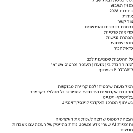
זמני כניסת וצאת שבת
מגזין השבוע
בחירות 2026
אודות
צור קשר
נבחרת הכתבים והפרשנים
מדיניות פרטיות
הצהרת נגישות
תנאי שימוש
כדאי
להכיר
כל ההטבות שמגיעות לכם
מה ההבדל בין מועדון תעופה וכרטיס אשראי?
בשיתוף FLYCARD
המקצועות שיבטיחו לכם קריירה מבוקשת
מהסבת אקדמאים ועד מדעי הספורט: כל מסלולי הקריירה
בלוינסקי-וינגייט
בשיתוף המרכז האקדמי לוינסקי־וינגייט
הצצה לקמפוס שרוצה לשנות את האקדמיה
שערי מדע ומשפט נוחת בהייטק של רעננה עם מעבדות AI ותוכניות
חדשות