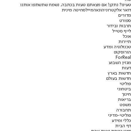
טעינו? נתקן! אם מצאתם טעות בכתבה, נשמח שתשתפו אותנו
דואר אלקטרוני
הונאה
מייל
סחיטה מינית
מדורים
ספורט
תרבות ובידור
לייף סטייל
אוכל
תיירות
טכנולוגיה ומדע
הורוסקופ
ForReal
מגזין השבוע
דעות
חדשות בארץ
חדשות בעולם
פוליטי
ביטחוני
חינוך
בריאות
משפט
תחבורה
פוליטי-מדיני
כללי ומידע
דף הבית