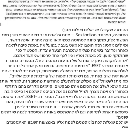
ההודעה שקיבלו ישראלים (צילום מסך)
התופעה, המכונה Sextortion – איום על אדם או קבוצה להפיץ תוכן מיני
הקשור אליו, מתוך כוונה לסחיטה כספית או טובה אחרת, אינה חדשה,
ומיילים מהסוג הזה הופצו לא מעט בעבר. בפועל אין באמת סיבה לדאגה
מאחר ומדובר בשיטת מצליח שלמרבה הצער עובדת. המכשיר כפי
שהתוקף טוען, לא באמת נפרץ ואין לאף אחד סרטון שמתעד אתכם.
"אחת לתקופה ניתן לראות גל של הודעות מהסוג הזה", מספרים בחברת
אבטחת המידע ESET. "מבחינת התוקפים, גם אם נמען אחד בלבד בחר
לשלם את תשלום הכופר, מדובר בפעולה משתלמת, כך שסביר להניח שהם
יעשו זאת שוב בעתיד, עם רשימות נוספות של קורבנות פוטנציאליים".
מה ניתן לעשות?
"אנו ממליצים להתעלם מהודעות מהסוג הזה, למחוק אותן
ובטח שלא לשלם את הסכום אותו מבקשים. קיימים מקרים בהם התוקף
מאחורי המזימה מצרף למייל שלכם גם את הסיסמה שלכם או סיסמה בה
השתמשתם בעבר במטרה להלחיץ אתכם", הסבירו ב-ESET. "את הסיסמה
הזו הם ככל הנראה השיגו באמצעות מאגרי מידע שכבר דלפו בעבר, והם
משתמשים בזה על מנת להלחיץ אתכם – זו תזכורת חשובה לרענן
סיסמאות אחת לתקופה וגם לא להשתמש באותה הסיסמה לכמה שירותים
שונים".
יש לכם שאלות לכתב?
מוזמנים לפנות אליו באמצעות
חשבון האינסטגרם
שלו