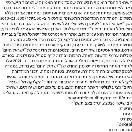
"ישראל היום" הוא גוף תקשורת שנוסד מתוך האמונה שהציבור הישראלי
ראוי לעיתונות טובה יותר, מאוזנת יותר ומדויקת יותר. עיתונות שמדברת
ולא צועקת. עיתונות אמינה, אובייקטיבית ועניינית. עיתונות אחרת וללא
תשלום. המהדורה המודפסת הראשונה פורסמה ב-30 ביולי 2007, וב-2010
הפך "ישראל היום" לעיתון הישראלי בעל שיעור החשיפה הגבוה ביותר בימי
חול. מו"ל העיתון היא ד"ר מרים אדלסון. העורך הראשי הוא עמר לחמנוביץ,
והעורך המייסד הוא עמוס רגב. אתרי האינטרנט של "ישראל היום" בעברית
ובאנגלית, כמו כן היישומונים (אפליקציות) לאנדרואיד ול-iOS, מציגים
חדשות מסביב לשעון, תוכן בלעדי, מבזקים ועדכונים, ניתוחים ופרשנויות,
וידיאו, פודקאסטים ושידורים חיים. פלטפורמות הדיגיטל של "ישראל היום"
כוללות ערוצי חדשות ודעות, תרבות ובידור, לייף סטייל, טכנולוגיה, ספורט,
כלכלה וצרכנות, בריאות, חיילים, אוכל, יהדות, תיירות ורכב. ב-2021 עלו
לאוויר האתר החדש והיישומון החדש של "ישראל היום" בעברית, במטרה
לספק לגולשים חוויה מהירה, עדכנית, בטוחה ונוחה. תכני המהדורה
המודפסת של העיתון זמינים גם באתר, במהדורה יומית מקוונת, ואפשר
לקבל אותם גם בניוזלטר. מועדון ההטבות הייחודי "הקליקה של ישראל
היום" מציע לגולשי האתר הנחות ומבצעים על מוצרים ושירותים. ישראל
היום פתוח להערות, לביקורת ולהצעות לשיפור מקהל הקוראים. פנו אלינו
במייל hayom@israelhayom.co.il.
יום שישי, 31.7.2026
י"ז באב תשפ"ו
חדשות
דעות
ספורט
ForReal
תרבות ובידור