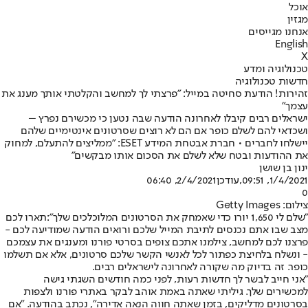
אוכל
מגזין
אנחנו מגייסים
English
X
טכנולוגיה ומדע
חדשות טכנולוגיה
זהירות! הודעת סחיטה במייל: "פרצתי לך למחשב והקלטתי אותך מענג את
עצמך"
ישראלים רבים קיבלו לאחרונה הודעה שבה נטען כי מכשירם נפרץ –
ושכדאי להם לשלם כופר אם הם לא רוצים שסרטונים אינטימיים שלהם
יישלחו לחברים • חברת אבטחת המידע ESET: "ממליצים להתעלם, למחוק
את ההודעות ובטח שלא לשלם את הסכום אותו מבקשים"
ינון בן שושן
1/4/2021, 09:51
,עודכן
2/4/2021, 06:40
0
צילום: Getty Images
"שלם לי 1,650 יורו כדי שאמחק את הסרטונים המלוכלכים שלך":
תארו לכם
מצב שבו אתם נכנסים לתיבת המייל שלכם ורואים הודעה שמודיעה לכם -
פרצנו לכם למחשב, צילמנו אתכם צופים בסרטי פורנו ומענגים את עצמכם
- ונשלח בלחיצת כפתור לכל לאנשי הקשר שלכם סרטונים, אלא אם תשלמו
כופר. זה בדיוק מה שקורה לאחרונה לישראלים רבים.
"אני חייב לבשר לך חדשות רעות, לפני כמה חודשים השגתי גישה
למכשירים שלך. גיליתי שאתה באמת אוהב לבקר באתרי פורנו ולצפות
בסרטונים מדליקים, בזמן שאתה חווה הנאה אדירה", נכתב בהודעה. "אם