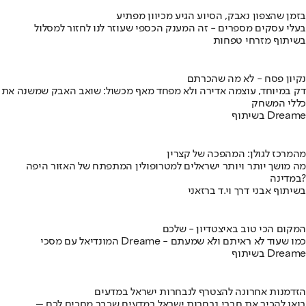
בזמן שהצפון נאבק, הסיוע הגיע מכיוון מפתיע
בעלי עסקים מספרים - זה המענק הכספי שעוזר לנו לחזור למסלול
בשיתוף מזרחי טפחות
נקיון פסח - לא מה שהכרתם
דק במיוחד, עוצמה אדירה ולא מפחד מאף מכשול: שואב האבק שמשנה את
כללי המשחק
בשיתוף Dreame
מהמרכז לגולן: המהפכה של קצרין
מה מושך יותר ויותר ישראלים למטרופולין המתפתח של האזור היפה
במדינה?
בשיתוף אבני דרך וי.ד ברזאני
המקום הכי טוב באיצטדיון - שלכם
המונדיאל עם מסכי Dreame - כמו שעוד לא ראיתם ולא שמעתם
בשיתוף Dreame
הזדמנות אחרונה להצטרף לנבחרות ישראל במדעים
בואו להכיר את חברי נבחרות ישראל במדעים שכבר מחכים לכם –