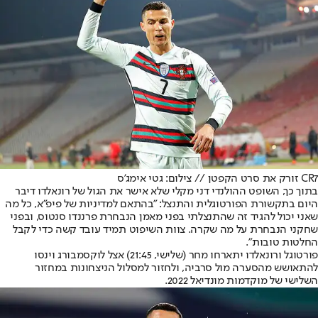
CR7 זורק את סרט הקפטן // צילום: גטי אימג'ס
בתוך כך, השופט ההולנדי דני מקלי שלא אישר את הגול של רונאלדו דיבר
היום בתקשורת הפורטוגלית והתנצל: "בהתאם למדיניות של פיפ"א, כל מה
שאני יכול להגיד זה שהתנצלתי בפני מאמן הנבחרת פרננדו סנטוס, ובפני
שחקני הנבחרת על מה שקרה. צוות השיפוט תמיד עובד קשה כדי לקבל
החלטות טובות".
פורטוגל ורונאלדו יתארחו מחר (שלישי, 21:45) אצל לוקסמבורג וינסו
להתאושש מהסערה מול סרביה, ולחזור למסלול הניצחונות במחזור
השלישי של מוקדמות מונדיאל 2022.