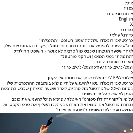
אוכל
מגזין
אנחנו מגייסים
English
X
ספורט
כדורגל עולמי
כריסטיאנו רונאלדו עלול להיענש; השופט: "התנצלתי"
פיפ"א עשויה להעניש את כוכב נבחרת פורטוגל בעקבות ההתפרצות שלו,
לאחר ששער הניצחון שכבש מול סרביה לא אושר • השופט ההולנדי:
"התנצלתי בפני המאמן ושחקני פורטוגל"
מערכת ספורט היום
29/3/2021, 11:45
,עודכן
29/3/2021, 11:45
0
צילום: EPA // רונאלדו שופך את חמתו על הקוון
כריסטיאנו רונאלדו עשוי להיענש על ידי פיפ"א בעקבות ההתפרצות שלו
בסיום ה-2:2 של פורטוגל מול סרביה, לאחר ששער הניצחון שכבש בתוספת
הזמן לא אושר על ידי השופט.
על פי ה"קוריירה דלו ספורט" האיטלקי, פיפ"א תוכל להעניש את כוכב
נבחרת פורטוגל אם ימצאו את האירוע במהלכו השליף את סרט הקפטן על
הדשא וזעם כלפי השופט, כ"פוגעני או אלים".