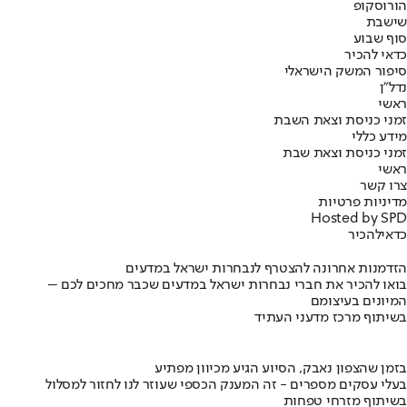
הורוסקופ
שישבת
סוף שבוע
כדאי להכיר
סיפור המשק הישראלי
נדל"ן
ראשי
זמני כניסת וצאת השבת
מידע כללי
זמני כניסת וצאת שבת
ראשי
צרו קשר
מדיניות פרטיות
Hosted by SPD
כדאי
להכיר
הזדמנות אחרונה להצטרף לנבחרות ישראל במדעים
בואו להכיר את חברי נבחרות ישראל במדעים שכבר מחכים לכם –
המיונים בעיצומם
בשיתוף מרכז מדעני העתיד
בזמן שהצפון נאבק, הסיוע הגיע מכיוון מפתיע
בעלי עסקים מספרים - זה המענק הכספי שעוזר לנו לחזור למסלול
בשיתוף מזרחי טפחות