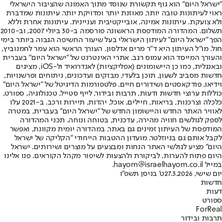
"ישראל היום" הוא גוף תקשורת שנוסד מתוך האמונה שהציבור הישראלי
ראוי לעיתונות טובה יותר, מאוזנת יותר ומדויקת יותר. עיתונות שמדברת
ולא צועקת. עיתונות אמינה, אובייקטיבית ועניינית. עיתונות אחרת וללא
תשלום. המהדורה המודפסת הראשונה פורסמה ב-30 ביולי 2007, וב-2010
הפך "ישראל היום" לעיתון הישראלי בעל שיעור החשיפה הגבוה ביותר בימי
חול. מו"ל העיתון היא ד"ר מרים אדלסון. העורך הראשי הוא עמר לחמנוביץ,
והעורך המייסד הוא עמוס רגב. אתרי האינטרנט של "ישראל היום" בעברית
ובאנגלית, כמו כן היישומונים (אפליקציות) לאנדרואיד ול-iOS, מציגים
חדשות מסביב לשעון, תוכן בלעדי, מבזקים ועדכונים, ניתוחים ופרשנויות,
וידיאו, פודקאסטים ושידורים חיים. פלטפורמות הדיגיטל של "ישראל היום"
כוללות ערוצי חדשות ודעות, תרבות ובידור, לייף סטייל, טכנולוגיה, ספורט,
כלכלה וצרכנות, בריאות, חיילים, אוכל, יהדות, תיירות ורכב. ב-2021 עלו
לאוויר האתר החדש והיישומון החדש של "ישראל היום" בעברית, במטרה
לספק לגולשים חוויה מהירה, עדכנית, בטוחה ונוחה. תכני המהדורה
המודפסת של העיתון זמינים גם באתר, במהדורה יומית מקוונת, ואפשר
לקבל אותם גם בניוזלטר. מועדון ההטבות הייחודי "הקליקה של ישראל
היום" מציע לגולשי האתר הנחות ומבצעים על מוצרים ושירותים. ישראל
היום פתוח להערות, לביקורת ולהצעות לשיפור מקהל הקוראים. פנו אלינו
במייל hayom@israelhayom.co.il.
יום שישי, 27.3.2026
ט' בניסן תשפ"ו
חדשות
דעות
ספורט
ForReal
תרבות ובידור