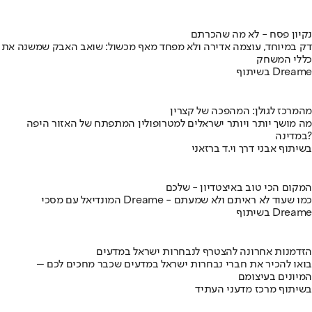
נקיון פסח - לא מה שהכרתם
דק במיוחד, עוצמה אדירה ולא מפחד מאף מכשול: שואב האבק שמשנה את
כללי המשחק
בשיתוף Dreame
מהמרכז לגולן: המהפכה של קצרין
מה מושך יותר ויותר ישראלים למטרופולין המתפתח של האזור היפה
במדינה?
בשיתוף אבני דרך וי.ד ברזאני
המקום הכי טוב באיצטדיון - שלכם
המונדיאל עם מסכי Dreame - כמו שעוד לא ראיתם ולא שמעתם
בשיתוף Dreame
הזדמנות אחרונה להצטרף לנבחרות ישראל במדעים
בואו להכיר את חברי נבחרות ישראל במדעים שכבר מחכים לכם –
המיונים בעיצומם
בשיתוף מרכז מדעני העתיד