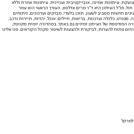
ועקת. עיתונות אמינה, אובייקטיבית ועניינית. עיתונות אחרת וללא
עור החשיפה הגבוה ביותר בימי חול. מו"ל העיתון היא ד"ר מרים אדלסון. העורך הראשי הוא עמר
 והעורך המייסד הוא עמוס רגב. אתרי האינטרנט של "ישראל היום" בעברית ובאנגלית, כמו כן היישומונים (אפליקציות) לאנדרואיד ול-iOS, מציגים חדשות מסביב לשעון, תוכן בלעדי, מבזקים ועדכונים, ניתוחים
, ספורט, כלכלה וצרכנות, בריאות, חיילים, אוכל, יהדות, תיירות ורכב.
דורה המודפסת של העיתון זמינים גם באתר, במהדורה יומית מקוונת,
היום פתוח להערות, לביקורת ולהצעות לשיפור מקהל הקוראים. פנו אלינו
 למרקל