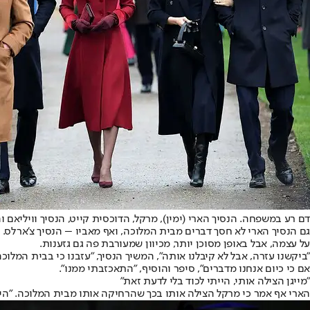
דם רע במשפחה. הנסיך הארי (ימין), מרקל, הדוכסית קייט, הנסיך וויליאם והנ
גם הנסיך הארי לא חסך דברים מבית המלוכה, ואף מאביו – הנסיך צ'ארלס
על עצמה, אבל באופן מסוכן יותר, מכיוון שמעורבת פה גם גזענות.
"ביקשנו עזרה, אבל לא קיבלנו אותה", המשיך הנסיך, "עזבנו כי בבית המל
אם כי כיום אנחנו מדברים", סיפר והוסיף, "התאכזבתי ממנו".
"מייגן הצילה אותי, הייתי לכוד בלי לדעת זאת"
הארי אף אמר כי מרקל הצילה אותו בכך שהרחיקה אותו מבית המלוכה. "הייתי 