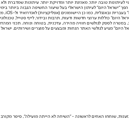
לעיתונות טובה יותר, מאוזנת יותר ומדויקת יותר. עיתונות שמדברת ולא צ
שלום. המהדורה המודפסת הראשונה פורסמה ב-30 ביולי 2007, וב-2010 הפך "ישראל היום" לעיתון הישראלי בעל שי
לחמנוביץ,
ל היום" כוללות ערוצי חדשות ודעות, תרבות ובידור, לייף סטייל, טכנולוגיה
ברית, במטרה לספק לגולשים חוויה מהירה, עדכנית, בטוחה ונוחה. תכני המה
ל היום" מציע לגולשי האתר הנחות ומבצעים על מוצרים ושירותים. ישראל 
גזענות, שוחחו האחים לראשונה • "השיחה לא הייתה מועילה", סיפר מקורב