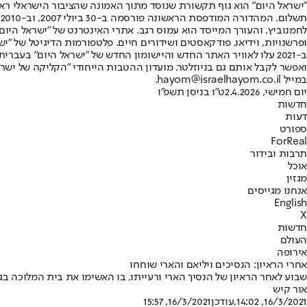
"ישראל היום" הוא גוף תקשורת שנוסד מתוך האמונה שהציבור הישראלי ראוי 
ת
ופרשנויות, וידיאו, פודקאסטים ושידורים חיים. פלטפורמות הדיגיטל של "ישרא
ב-2021 עלו לאוויר האתר החדש והיישומון החדש של "ישראל היום" בע
ואפשר לקבל אותם גם בניוזלטר. מועדון ההטבות הייחודי "הקליקה של ישרא
במייל hayom@israelhayom.co.il.
יום חמישי, 2.4.2026
ט"ו בניסן תשפ"ו
חדשות
דעות
ספורט
ForReal
תרבות ובידור
אוכל
מגזין
אנחנו מגייסים
English
X
חדשות
העולם
אירופה
אחרי הראיון: הנסיכים ויליאם והארי שוחחו
שבוע לאחר הראיון של הנסיך הארי ורעייתו, בו האשימו את בית המלוכה ב
אור קיש
16/3/2021, 14:02
,עודכן
16/3/2021, 15:57