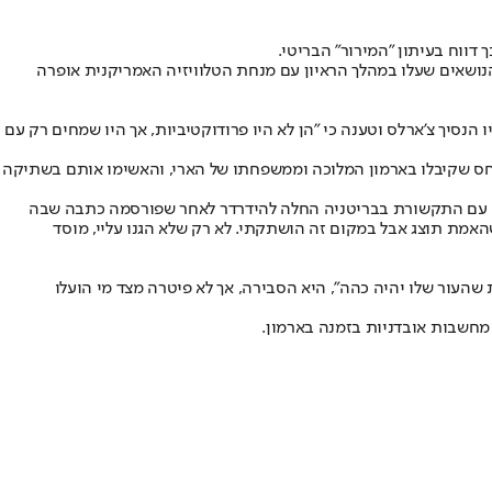
 דווח בעיתון "המירור" הבריטי.
הנושאים שעלו במהלך הראיון עם מנחת הטלוויזיה האמריקנית אופרה
 הנסיך צ'ארלס וטענה כי "הן לא היו פרודוקטיביות, אך היו שמחים רק עם
ון, שנמשך כשעתיים, תקפו השניים את היחס שקיבלו בארמון המלוכה וממשפחתו של הארי, והאשימו אותם בשתיקה
סים עם התקשורת בבריטניה החלה להידרדר לאחר שפורסמה כתבה שבה
שהאמת תוצג אבל במקום זה הושתקתי. לא רק שלא הגנו עליי, מוסד
שהעור שלו יהיה כהה", היא הסבירה, אך לא פיטרה מצד מי הועלו
 מחשבות אובדניות בזמנה בארמון.