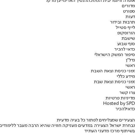
אופרה ווינפרי
בית המלוכה
הנסיך הארי
מייגן מרקל
מדורים
ספורט
דעות
תרבות ובידור
לייף סטייל
הורוסקופ
שישבת
סוף שבוע
כדאי להכיר
סיפור המשק הישראלי
נדל"ן
ראשי
זמני כניסת וצאת השבת
מידע כללי
זמני כניסת וצאת שבת
ראשי
צרו קשר
מדיניות פרטיות
Hosted by SPD
כדאי
להכיר
הצעירים שמצליחים לפתור כל בעיה מדעית
נבחרת ישראל הצעירה במדעים מעניקה חוויה שהיא הרבה מעבר ללימודים
בשיתוף מרכז מדעני העתיד