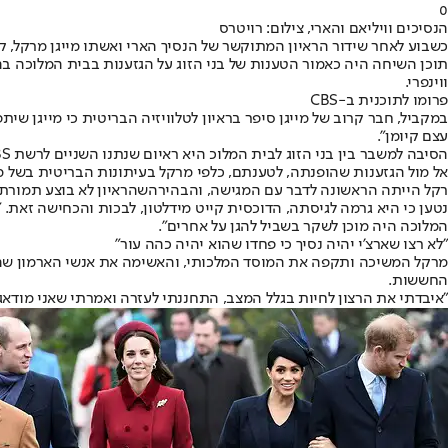
0
הנסיכים וויליאם והארי, צילום: רויטרס
כשבוע לאחר שידור הראיון המתוקשר של הנסיך הארי ואשתו מייגן מרקל, קיימ
תוכן השיחה היה כאמור הטענות של בני הזוג על הגזענות בבית המלוכה בה
ווינפרי.
פרומו לתוכנית ב-CBS
במקביל, חבר קרוב של מייגן סיפר בראיון לטלוויזיה הבריטית כי מייגן שית
עצם קיומן".
אל מול הגזענות שהופנתה, לטענתם, כלפי מרקל בעיתונות הבריטית בשל מ
רקל הייתה הראשונה לדבר עם המגישה, והבהירה
שהראיון לא בוצע תמורת
נטען כי היא גרמה לגיסתה, הדוכסית קייט מידלטון, לבכות והכחישה זאת. 
המלוכה היה מוכן לשקר בשביל להגן על אחרים".
"לא רצו שארצ'י יהיה נסיך כי פחדו שהוא יהיה כהה עור"
מרקל המשיכה ותקפה את המוסד המלכותי, והאשימה את אנשי הארמון שהם לא
החששות.
"איבדתי את הרצון לחיות בגלל המצב, התחננתי לעזרה ואמרתי שאני מודאג