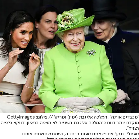
"מכבדים אותה". המלכה אליזבת (ימין) ומרקל // צילום: GettyImages
מוקדם יותר דווח כי
המלכה אליזבת השנייה לא תצפה בראיון
. דווקא כלפיה
רצויה".
טעינו? נתקן! אם מצאתם טעות בכתבה, נשמח שתשתפו אותנו