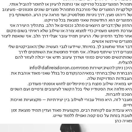
תמהיל המוצרים:
בכל פרויקט אני נותנת לרעיון או לחומר להוביל אותי.
קולקצית המוצרים שלי מורכבת מתמהיל מוצרים שונים ומגוונים- מעיצוב
של ריהוט מעץ, דרך גיגיות מפלסטיק ועד מראה עין הרע, המשותף בין
המוצרים הוא החדשנות שאני מוצאת בכל פרויקט.
החזון שלך:
דברים היוצאים מהלב נכנסים אל הלב. בתהליך היצירה אני
עורכת חיפוש מעמיק כדי למצוא צורה או שילוב שלא ראיתי בשום מקום
אחר מלבד הדמיון שלי. הרעיון תמיד עובר אצלי דרך הלב. אני שואפת ליצור
מוצרים שירגשו אנשים.
דבר אחד שחשוב לך, במיוחד, שיידעו לגבי העשיה שלך:
האוביקטים שלי
נוצרים דרך שיתוף פעולה. אני תמיד מחפשת את השותפים לדרך
שמתרגשים מפרטים כמוני ושדרך עיצוב חדש אני יכולה לעזור להם
להצליח.
היכן ניתן להשיג:
ישירות ממני
info@dafireisdoron.com
הנבחרת שלך:
בחרתי ב
מאיה
כהן
קודם כל בגלל שאני מאוד אוהבת את
העבודות המדויקות שלה.
יש במאיה שילוב מנצח בין מינימליזם לחוש אופנתי מעודכן.
היא מלווה את הסטודיו שלי בכל הקשור לעיצובים גרפיים ועם השנים
הפכנו לחברות.
מעבר לזה, היא מודל עבורי לשילוב בין יצירתיות – מקצועיות ואיכות
חיים.
היא עובדת עם לקוחות רבים, מקצועית מאוד ועדין תמיד מוצאת זמן
לשבת בנחת על כוס קפה ואפילו ללמוד שייט.
מאיה כהן