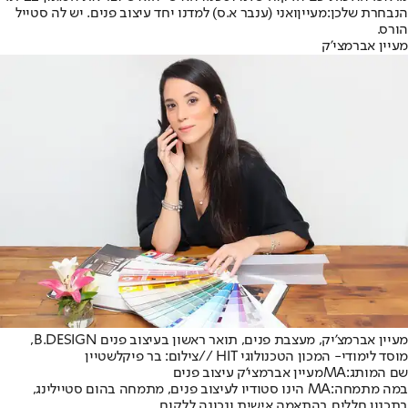
הנבחרת שלכן:
מעיין
ואני (ענבר א.ס) למדנו יחד עיצוב פנים. יש לה סטייל
הורס.
מעיין אברמצי'ק
מעיין אברמצ'יק, מעצבת פנים, תואר ראשון בעיצוב פנים B.DESIGN,
מוסד לימודי- המכון הטכנולוגי HIT //צילום: בר פיקלשטיין
שם המותג:
MA
מעיין אברמצי'ק עיצוב פנים
במה מתמחה:
MA הינו סטודיו לעיצוב פנים, מתמחה בהום סטיילינג,
בתכנון חללים בהתאמה אישית ונכונה ללקוח.