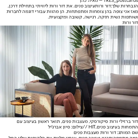
TRES_postcards – מאיה כהן
הנבחרות שלך
:
דור ורות
עיצוב פנים. את דור ורות ליוויתי בתחילת דרכן,
מאז אני צופה בהן צומחות ומתפתחות. הן מהוות עבורי דוגמה לחברות
ושותפות נשית חזקה, רגישה, קשובה ומקצועית.
דור ורות
דור ברזילי ורות סיקורסקי, מעצבות פנים, תואר ראשון בעיצוב עם
התמחות בעיצוב פנים,HIT //צילום: סיון אברג'יל
שם המותג: דור ורות מעצבות פנים