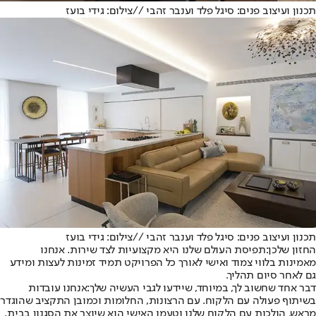
תכנון ועיצוב פנים: סיגל פלד וענבר זהבי //צילום: גידי בועז
תכנון ועיצוב פנים: סיגל פלד וענבר זהבי //צילום: גידי בועז
החזון שלכן:
תפיסת העולם שלנו היא מקצועיות לצד שירות. אנחנו
מאמינות בלווי צמוד ואישי לאורך כל הפרויקט תמיד זמינות לעצות ומידע
גם לאחר סיום תהליך.
דבר אחד שחשוב לך, במיוחד, שיידעו לגבי העשיה שלך:
אנחנו עובדות
בשיתוף פעולה עם הלקוח. עם הרצונות, החלומות וכמובן התקציב שהוגדר
מראש. הולכות עם הלקוח שלנו וטעמו האישי הוא שיוצר את הסגנון בבית.