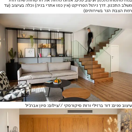
במה מתמחה:
תכנון ועיצוב פנים. אנחנו מלוות את הלקוחות שלנו החל
משלב התכנון, דרך ניהול הפרויקט (אין כמו אתרי בניה) וכלה בעיצוב (עד
רמת הצבת הנר בשירותים)
עיצוב פנים: דור ברזילי ורות סיקורסקי //צילום: סיון אברג'יל