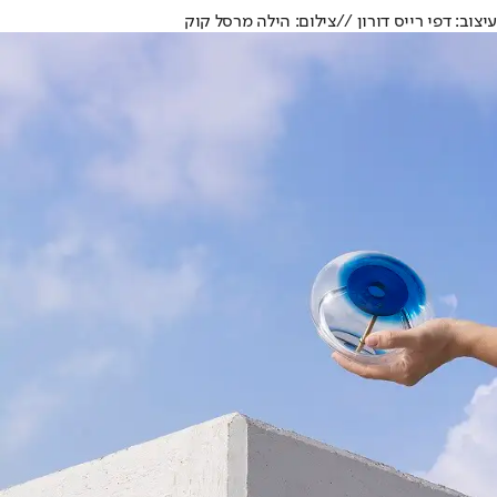
עיצוב: דפי רייס דורון //צילום: הילה מרסל קוק