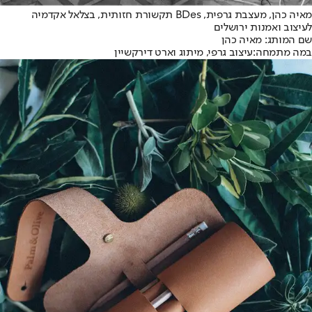
מאיה כהן, מעצבת גרפית, BDes תקשורת חזותית, בצלאל אקדמיה
לעיצוב ואמנות ירושלים
שם המותג
: מאיה כהן
במה מתמחה:
עיצוב גרפי, מיתוג וארט דירקשיין