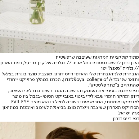
מתוך קולקציית המראות שעיצבה שרפשטיין
היכן ניתן להשיג:
בסטודיו בתל אביב // בגלריה של קרן בר-גיל, רמת השרון
// גלריה "סאגה" יפו
הנבחרת שלך:
הנבחרת שלי היא
דפי רייס דורון
, מעצבת מוצר בוגרת בצלאל
ותואר שני מ
Royal college of Art
לונדון. הכרנו במהלך פרוייקט ייחודי
שהתקיים ב"כתר פלסטיק".
דפי מייצגת בעיניי את העומק והחשיבה המתרחשים בתהליכי העיצוב,
דיוק ומחקר חומרי שבא לידי ביטוי באובייקט הסופי-בגבול בין מוצר
לאובייקט אומנותי, המביא איתו בשורה לחלל בו הוא מוצב. EVIL EYE
הפרויקט האחרון שעיצבה וייצרה מוצג בביאנלה לעיצוב ואומנות במוזיאון
ארץ ישראל.
דפי רייס דורון