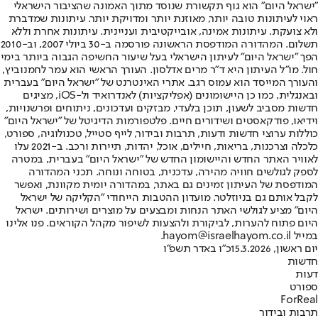
"ישראל היום" הוא גוף תקשורת שנוסד מתוך האמונה שהציבור הישראלי
ראוי לעיתונות טובה יותר, מאוזנת יותר ומדויקת יותר. עיתונות שמדברת
ולא צועקת. עיתונות אמינה, אובייקטיבית ועניינית. עיתונות אחרת וללא
תשלום. המהדורה המודפסת הראשונה פורסמה ב-30 ביולי 2007, וב-2010
הפך "ישראל היום" לעיתון הישראלי בעל שיעור החשיפה הגבוה ביותר בימי
חול. מו"ל העיתון היא ד"ר מרים אדלסון. העורך הראשי הוא עמר לחמנוביץ,
והעורך המייסד הוא עמוס רגב. אתרי האינטרנט של "ישראל היום" בעברית
ובאנגלית, כמו כן היישומונים (אפליקציות) לאנדרואיד ול-iOS, מציגים
חדשות מסביב לשעון, תוכן בלעדי, מבזקים ועדכונים, ניתוחים ופרשנויות,
וידיאו, פודקאסטים ושידורים חיים. פלטפורמות הדיגיטל של "ישראל היום"
כוללות ערוצי חדשות ודעות, תרבות ובידור, לייף סטייל, טכנולוגיה, ספורט,
כלכלה וצרכנות, בריאות, חיילים, אוכל, יהדות, תיירות ורכב. ב-2021 עלו
לאוויר האתר החדש והיישומון החדש של "ישראל היום" בעברית, במטרה
לספק לגולשים חוויה מהירה, עדכנית, בטוחה ונוחה. תכני המהדורה
המודפסת של העיתון זמינים גם באתר, במהדורה יומית מקוונת, ואפשר
לקבל אותם גם בניוזלטר. מועדון ההטבות הייחודי "הקליקה של ישראל
היום" מציע לגולשי האתר הנחות ומבצעים על מוצרים ושירותים. ישראל
היום פתוח להערות, לביקורת ולהצעות לשיפור מקהל הקוראים. פנו אלינו
במייל hayom@israelhayom.co.il.
יום ראשון, 15.3.2026
כ"ו באדר תשפ"ו
חדשות
דעות
ספורט
ForReal
תרבות ובידור