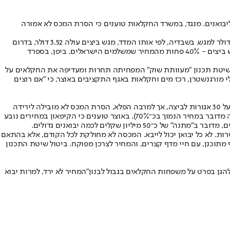
יבואנים. מנגד, במשרד החקלאות טוענים כי הסרת המכס לא אמורה
על פי המדד של נומבאו, ישראל מדורגת במקום השביעי מבין 106 מדינות בעולם מבחינת מחיר מגש ביצים של 12 יחידות (גודל XL) - עם מחיר של 3.92 דולר למגש. בשבדיה, לפי אותו המדד, מגש ביצים עולה 3.52 דולר, בדרום
קוריאה 2.83 דולר, בגרמניה ובבריטניה - 2.74, באיחוד האמירויות - 2.59 ובסינגפור - 2.35. בארה"ב נהנים האמריקנים ממחיר ממוצע של 2.31 דולר למגש ביצים - 40% פחות מהמחיר שמשלמים הישראלים. ביפן, בספרד
ה־OECD מבקרים את ישראל בחריפות בשנים האחרונות על שיטת תכנון "מעוותת שוק" המפחיתה תחרות ומעדיפה את החקלאים על
 מורגנשטרן, רכז מים וחקלאות באגף התקציבים באוצר, כי "אם רוצים
לאחרונה, לרגל חג הפסח המתקרב, אישר משרד החקלאות להסיר מכסים על יבוא 100 מיליון ביצים, כדי למנוע מחסור. המכס הרגיל ביבוא ביצים עומד על 30 אגורות לביצה, אך למרבה הפלא, הסרת המכס לא מובילה לירידה
במחיר לצרכן. יצוין כי בפסח אשתקד הגיעו הביצים מאוקראינה, מהולנד ומספרד - מדינות שבהן מחיר הביצים נמוך משמעותית מבישראל (באוקראינה מדובר במחיר הנמוך בכ־70%). באוצר טוענים כי הקיפאון במחירים נובע
רות. לא כל יבואן יכול לייבא. המכסה לא מחולקת לכל הקודם, אלא בהתאם
נף מתוכנן, עם חיי מדף קצרים, והמחיר לצרכן מפוקח. ביטול שיטת התכנון
גן בפרט על משפחות החקלאים בגבול לבנון"המחיר לא ירד, למרות יבוא