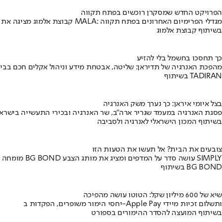
הפרויקט החדש שמסקרן רוכשים בפתח תקווה
קבוצת אלמוג מציגה את פרויקט MALA: מגדלי הפרימיום האחרונים בפתח תקווה
בשיתוף קבוצת אלמוג
כך תחסכו בחשמל בלי להזיע
מהפכת האנרגיה של תדיראן: שליטה, אבטחת מידע וניהול אקלים חכם בבי
בשיתוף TADIRAN
בצל איומי איראן: כך נערך משק האנרגיה
פסגת האנרגיה במעמד שגריר ארה"ב, שר האנרגיה ובכירי התעשייה בישראל
בשיתוף המכון הישראלי לאנרגיה ולסביבה
צובעים את הבית? אל תעשו את הטעות הזו
מומחה BG BOND עושה סדר על המדפים ומציג את מותג הצבע SIMPLY
בשיתוף BG BOND
שיא של 600 מיליון שקל: הטוטו עושה מהפיכה
יחסי הימור משופרים, הפקדות ב-Apple Pay ותשלום זכיות מיידי
בשיתוף המועצה להסדר ההימורים בספורט