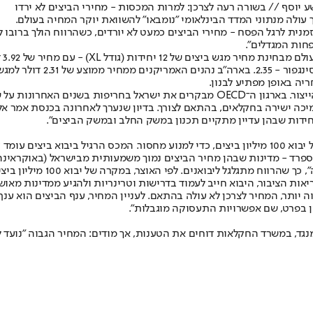
ע יוסף // בשורה רעה לצרכן: למרות המכסות - מחירי הביצים לא ירדו
עולה מנתוני המדד הבינלאומי "נומבאו" להשוואת יוקר המחיה בעולם.
ת לרגל הפסח - מחירי הביצים כמעט לא יורדים, כשהרווח הולך ברובו ל
חות המגדלים".
ריה באופן מפתיע לבנון.
מחירן הגבוה של הביצים בישראל נובע מ"משק מתוכנן" לאורך כל שרשרת הייצור. בארגון 
יכה ישירה בחקלאים, בהתאם לצורך. בדיון שנערך לאחרונה בכנסת אמר אלי
חידות שבהן עדיין מתקיים תכנון במשק החלב ובמשק הביצים".
ה של יבוא 100 מיליון ביצים, מדובר ב"מתנה" של כ־50 מיליון שקלים לכמה יבואנים גדולים.
אות הציבור, היבוא חייב לעמוד בדרישות וטרינריות ולהגיע ממדינות מאוש
גבוה יותר, המחיר לצרכן לא עולה בהתאם. לעניין המחיר, ענף הביצים הוא ע
ן בפרט, שם אפשרויות התעסוקה מוגבלות".
ד, במשרד החקלאות דוחים את הטענות, אך מודים: המחיר הגבוה "נועד לה