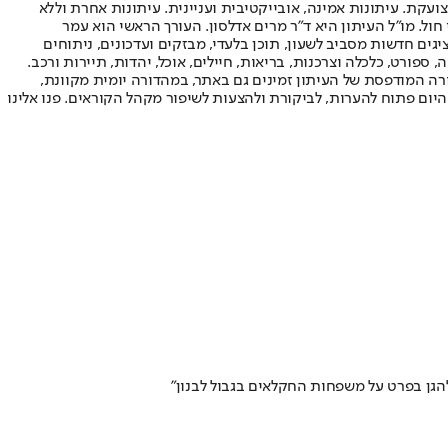
ועקת. עיתונות אמינה, אובייקטיבית ועניינית. עיתונות אחרת וללא
עור החשיפה הגבוה ביותר בימי חול. מו"ל העיתון היא ד"ר מרים אדלסון. העורך הראשי הוא עמר
 והעורך המייסד הוא עמוס רגב. אתרי האינטרנט של "ישראל היום" בעברית ובאנגלית, כמו כן היישומונים (אפליקציות) לאנדרואיד ול-iOS, מציגים חדשות מסביב לשעון, תוכן בלעדי, מבזקים ועדכונים, ניתוחים
, ספורט, כלכלה וצרכנות, בריאות, חיילים, אוכל, יהדות, תיירות ורכב.
דורה המודפסת של העיתון זמינים גם באתר, במהדורה יומית מקוונת,
היום פתוח להערות, לביקורת ולהצעות לשיפור מקהל הקוראים. פנו אלינו
הגן בפרט על משפחות החקלאים בגבול לבנון"