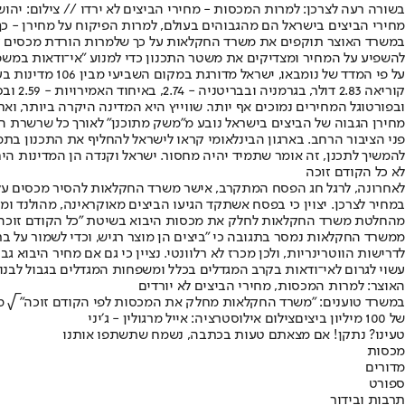
בשורה רעה לצרכן: למרות המכסות - מחירי הביצים לא ירדו // צילום: יהוש
מחירי הביצים בישראל הם מהגבוהים בעולם, למרות הפיקוח על מחירן - כך 
במשרד האוצר תוקפים את משרד החקלאות על כך שלמרות הורדת מכסים זמני
להשפיע על המחיר ומצדיקים את משטר התכנון כדי למנוע "אי־ודאות במשפ
ובפורטוגל המחירים נמוכים אף יותר. שווייץ היא המדינה היקרה ביותר, ואח
פני הציבור הרחב. בארגון הבינלאומי קראו לישראל להחליף את התכנון בתמ
להמשיך לתכנן, זה אומר שתמיד יהיה מחסור. ישראל וקנדה הן המדינות הי
לא כל הקודם זוכה
מהחלטת משרד החקלאות לחלק את מכסות היבוא בשיטת "כל הקודם זוכה", כך שהרווח מתגלגל ליבואנים. לפי האוצר, במקר
ממשרד החקלאות נמסר בתגובה כי "ביצים הן מוצר רגיש, וכדי לשמור על ברי
לדרישות הווטרינריות, ולכן מכרז לא רלוונטי. נציין כי גם אם מחיר היבוא 
עשוי לגרום לאי־ודאות בקרב המגדלים בכלל ומשפחות המגדלים בגבול לבנו
האוצר: למרות המכסות, מחירי הביצים לא יורדים
במשרד טוענים: "משרד החקלאות מחלק את המכסות לפי הקודם זוכה" √ מנג
של 100 מיליון ביציםצילום אילוסטרציה: אייל מרגולין - ג׳יני
טעינו? נתקן! אם מצאתם טעות בכתבה, נשמח שתשתפו אותנו
מכסות
מדורים
ספורט
תרבות ובידור