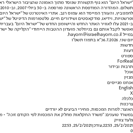
"ישראל היום" הוא גוף תקשורת שנוסד מתוך האמונה שהציבור הישראלי ראוי 
ת
ופרשנויות, וידיאו, פודקאסטים ושידורים חיים. פלטפורמות הדיגיטל של "ישרא
ב-2021 עלו לאוויר האתר החדש והיישומון החדש של "ישראל היום" בע
ואפשר לקבל אותם גם בניוזלטר. מועדון ההטבות הייחודי "הקליקה של ישרא
במייל hayom@israelhayom.co.il.
יום שני, 6.7.2026
כ"א בתמוז תשפ"ו
חדשות
דעות
ספורט
ForReal
תרבות ובידור
אוכל
מגזין
אנחנו מגייסים
English
X
כלכלה
צרכנות
האוצר: למרות המכסות, מחירי הביצים לא יורדים
במשרד טוענים: "משרד החקלאות מחלק את המכסות לפי הקודם זוכה" • מנג
גלעד צוויק
25/2/2021, 22:53
,עודכן
25/2/2021, 22:53
0