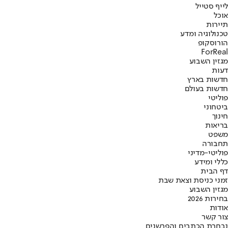
לייף סטייל
אוכל
תיירות
טכנולוגיה ומדע
הורוסקופ
ForReal
מגזין השבוע
דעות
חדשות בארץ
חדשות בעולם
פוליטי
ביטחוני
חינוך
בריאות
משפט
תחבורה
פוליטי-מדיני
כללי ומידע
דף הבית
זמני כניסת וצאת שבת
מגזין השבוע
בחירות 2026
אודות
צור קשר
נבחרת הכתבים והפרשנים