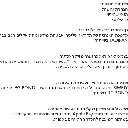
מדיניות פרטיות
הצהרת נגישות
תנאי שימוש
כדאי
להכיר
כך תחסכו בחשמל בלי להזיע
מהפכת האנרגיה של תדיראן: שליטה, אבטחת מידע וניהול אקלים חכם בבי
בשיתוף TADIRAN
בצל איומי איראן: כך נערך משק האנרגיה
פסגת האנרגיה במעמד שגריר ארה"ב, שר האנרגיה ובכירי התעשייה בישראל
בשיתוף המכון הישראלי לאנרגיה ולסביבה
צובעים את הבית? אל תעשו את הטעות הזו
מומחה BG BOND עושה סדר על המדפים ומציג את מותג הצבע SIMPLY
בשיתוף BG BOND
שיא של 600 מיליון שקל: הטוטו עושה מהפיכה
יחסי הימור משופרים, הפקדות ב-Apple Pay ותשלום זכיות מיידי
בשיתוף המועצה להסדר ההימורים בספורט