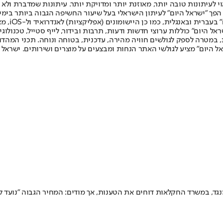
לעיתונות טובה יותר, מאוזנת יותר ומדויקת יותר. עיתונות שמדברת ולא צ
שלום. המהדורה המודפסת הראשונה פורסמה ב-30 ביולי 2007, וב-2010 הפך "ישראל היום" לעיתון הישראלי בעל שי
לחמנוביץ,
ל היום" כוללות ערוצי חדשות ודעות, תרבות ובידור, לייף סטייל, טכנולוגיה
ברית, במטרה לספק לגולשים חוויה מהירה, עדכנית, בטוחה ונוחה. תכני המה
ל היום" מציע לגולשי האתר הנחות ומבצעים על מוצרים ושירותים. ישראל 
ד, במשרד החקלאות דוחים את הטענות, אך מודים: המחיר הגבוה "נועד ל