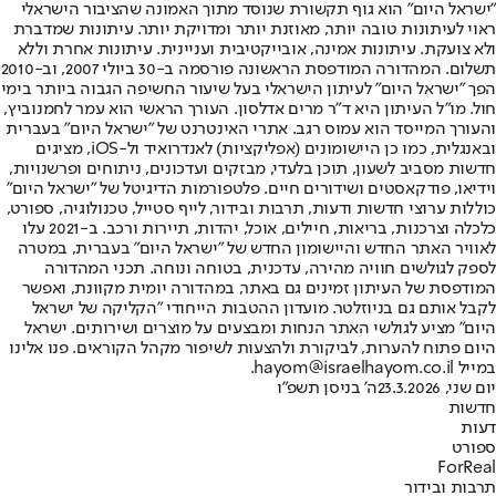
"ישראל היום" הוא גוף תקשורת שנוסד מתוך האמונה שהציבור הישראלי
ראוי לעיתונות טובה יותר, מאוזנת יותר ומדויקת יותר. עיתונות שמדברת
ולא צועקת. עיתונות אמינה, אובייקטיבית ועניינית. עיתונות אחרת וללא
תשלום. המהדורה המודפסת הראשונה פורסמה ב-30 ביולי 2007, וב-2010
הפך "ישראל היום" לעיתון הישראלי בעל שיעור החשיפה הגבוה ביותר בימי
חול. מו"ל העיתון היא ד"ר מרים אדלסון. העורך הראשי הוא עמר לחמנוביץ,
והעורך המייסד הוא עמוס רגב. אתרי האינטרנט של "ישראל היום" בעברית
ובאנגלית, כמו כן היישומונים (אפליקציות) לאנדרואיד ול-iOS, מציגים
חדשות מסביב לשעון, תוכן בלעדי, מבזקים ועדכונים, ניתוחים ופרשנויות,
וידיאו, פודקאסטים ושידורים חיים. פלטפורמות הדיגיטל של "ישראל היום"
כוללות ערוצי חדשות ודעות, תרבות ובידור, לייף סטייל, טכנולוגיה, ספורט,
כלכלה וצרכנות, בריאות, חיילים, אוכל, יהדות, תיירות ורכב. ב-2021 עלו
לאוויר האתר החדש והיישומון החדש של "ישראל היום" בעברית, במטרה
לספק לגולשים חוויה מהירה, עדכנית, בטוחה ונוחה. תכני המהדורה
המודפסת של העיתון זמינים גם באתר, במהדורה יומית מקוונת, ואפשר
לקבל אותם גם בניוזלטר. מועדון ההטבות הייחודי "הקליקה של ישראל
היום" מציע לגולשי האתר הנחות ומבצעים על מוצרים ושירותים. ישראל
היום פתוח להערות, לביקורת ולהצעות לשיפור מקהל הקוראים. פנו אלינו
במייל hayom@israelhayom.co.il.
יום שני, 23.3.2026
ה' בניסן תשפ"ו
חדשות
דעות
ספורט
ForReal
תרבות ובידור