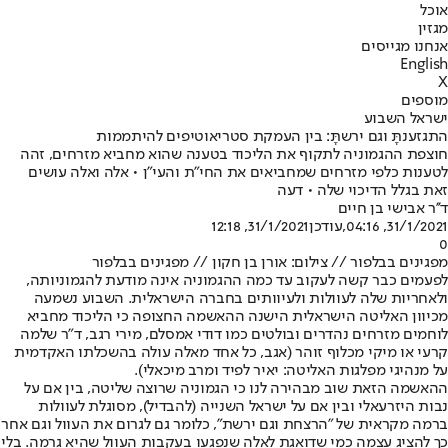
אוכל
מגזין
אנחנו מגייסים
English
X
מוספים
ישראל השבוע
התגזענתָּ וגם ירשתָּ: בין העמקת סטריאוטיפים להיתממות
חוצפת ההגמוניה לתקוף את הליכוד בטענה שהוא מחביא מזרחים, זהה
לטענות כלפי מזרחים שמחביאים את החי"ת והעי"ן • אלה ואלה עושים
זאת בגלל הדיכוי שלה • דעה
ד''ר אבישי בן חיים
31/1/2021, 04:16
,עודכן
31/1/2021, 12:18
0
מפגינים בבלפור // צילום: אורן בן חקון // מפגינים בבלפור
לפעמים כבר קשה לעקוב עד כמה ההגמוניה אינה מודעת להגמוניותה,
ולאחריות שלה לעוולות ולעיוותים בחברה הישראלית. השבוע נשמעה
מכיוון האליטה הישראלית הישנה ההאשמה החצופה כי הליכוד מחביא
לוחמים מזרחים נהדרים ובולטים כמו דודי אמסלם, מירי רגב, ד"ר שלמה
קרעי או מיקי מכלוף זוהר (אגב, כל אחד מאלה עולה בהשכלתו האקדמית
על מנהיגי מפלגות האליטה: יאיר לפיד ומרב מיכאלי).
ההאשמה הזאת שוב מבהירה לנו כי הגמוניה שרוצה שליטה, בין אם על
נבות היזרעאלי ובין אם על ישראל השנייה (להבדיל), מסוגלת לעוולות
ברמה מקראית של "הרצחת וגם ירשת", כלומר גם לגרום את העוול וגם אחר
כך להציג עצמה כמי שדואגת לאלה שנפגעו בעקבות העוול שהיא גרמה. בלי