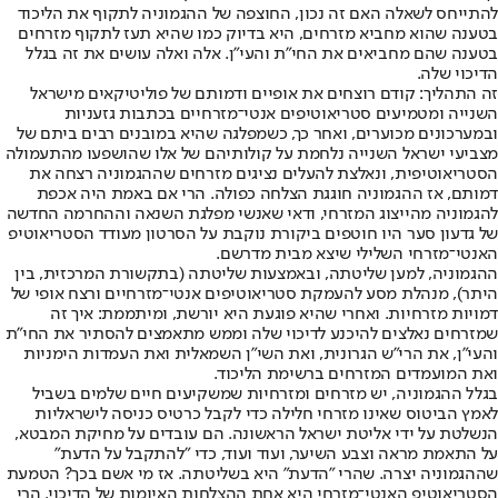
להתייחס לשאלה האם זה נכון, החוצפה של ההגמוניה לתקוף את הליכוד
בטענה שהוא מחביא מזרחים, היא בדיוק כמו שהיא תעז לתקוף מזרחים
בטענה שהם מחביאים את החי"ת והעי"ן. אלה ואלה עושים את זה בגלל
הדיכוי שלה.
זה התהליך: קודם רוצחים את אופיים ודמותם של פוליטיקאים מישראל
השנייה ומטמיעים סטריאוטיפים אנטי־מזרחיים בכתבות גזעניות
ובמערכונים מכוערים, ואחר כך, כשמפלגה שהיא במובנים רבים ביתם של
מצביעי ישראל השנייה נלחמת על קולותיהם של אלו שהושפעו מהתעמולה
הסטריאוטיפית, ונאלצת להעלים נציגים מזרחים שההגמוניה רצחה את
דמותם, אז ההגמוניה חוגגת הצלחה כפולה. הרי אם באמת היה אכפת
להגמוניה מהייצוג המזרחי, ודאי שאנשי מפלגת השנאה וההחרמה החדשה
של גדעון סער היו חוטפים ביקורת נוקבת על הסרטון מעודד הסטריאוטיפ
האנטי־מזרחי השלילי שיצא מבית מדרשם.
ההגמוניה, למען שליטתה, ובאמצעות שליטתה (בתקשורת המרכזית, בין
היתר), מנהלת מסע להעמקת סטריאוטיפים אנטי־מזרחיים ורצח אופי של
דמויות מזרחיות. ואחרי שהיא פוגעת היא יורשת, ומיתממת: איך זה
שמזרחים נאלצים להיכנע לדיכוי שלה וממש מתאמצים להסתיר את החי"ת
והעי"ן, את הרי"ש הגרונית, ואת השי"ן השמאלית ואת העמדות הימניות
ואת המועמדים המזרחים ברשימת הליכוד.
בגלל ההגמוניה, יש מזרחים ומזרחיות שמשקיעים חיים שלמים בשביל
לאמץ הביטוס שאינו מזרחי חלילה כדי לקבל כרטיס כניסה לישראליות
הנשלטת על ידי אליטת ישראל הראשונה. הם עובדים על מחיקת המבטא,
על התאמת מראה וצבע השיער, ועוד ועוד, כדי "להתקבל על הדעת"
שההגמוניה יצרה. שהרי "הדעת" היא בשליטתה. אז מי אשם בכך? הטמעת
הסטריאוטיפ האנטי־מזרחי היא אחת ההצלחות האיומות של הדיכוי. הרי