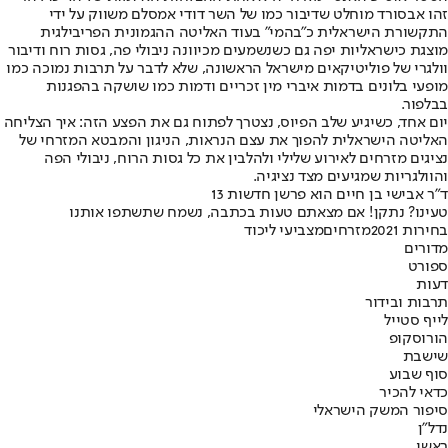
זהו אבסורד מוחלט שדיבור כמו של השר דודי אמסלם משווק על ידי
התקשורת הישראלית כ"בהמי" בעוד האליטה ההגמונית הפריבילגית
מוצגת כישראליות יפה גם כשנשמעים מכיוונה ניבולי פה, גסות רוח ודיבור
וולגרי של פוליטיקאים מישראל הראשונה, שלא לדבר על תרבות נמוכה כמו
מופעי בלונים בדמות איברי מין זכריים ודמות כמו שושקה בהפגנות
בבלפור.
יום אחד, כשיגיע שלב הפיוס, נצטרך לפתוח גם את הפצע הזה: איך הצליחה
האליטה הישראלית להפוך את עצם הנראות, הניגון והמבטא המזרחי של
נציגים מזרחים לאירוע שלילי ולהלבין את כל גסות הרוח, ניבולי הפה
והוולגריות שמגיעים מצד נציגיה.
ד"ר אבישי בן חיים הוא פרשן חדשות 13
טעינו? נתקן! אם מצאתם טעות בכתבה, נשמח שתשתפו אותנו
בחירות 2021
מזרחים
מצביעי ליכוד
מדורים
ספורט
דעות
תרבות ובידור
לייף סטייל
הורוסקופ
שישבת
סוף שבוע
כדאי להכיר
סיפור המשק הישראלי
נדל"ן
ראשי