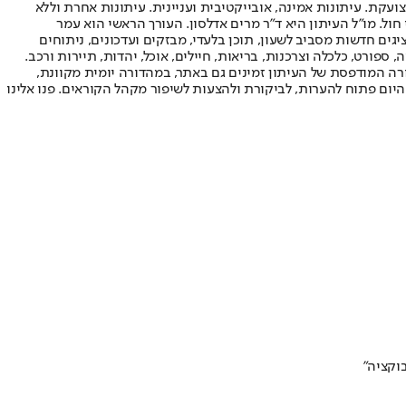
ועקת. עיתונות אמינה, אובייקטיבית ועניינית. עיתונות אחרת וללא
עור החשיפה הגבוה ביותר בימי חול. מו"ל העיתון היא ד"ר מרים אדלסון. העורך הראשי הוא עמר
 והעורך המייסד הוא עמוס רגב. אתרי האינטרנט של "ישראל היום" בעברית ובאנגלית, כמו כן היישומונים (אפליקציות) לאנדרואיד ול-iOS, מציגים חדשות מסביב לשעון, תוכן בלעדי, מבזקים ועדכונים, ניתוחים
, ספורט, כלכלה וצרכנות, בריאות, חיילים, אוכל, יהדות, תיירות ורכב.
דורה המודפסת של העיתון זמינים גם באתר, במהדורה יומית מקוונת,
היום פתוח להערות, לביקורת ולהצעות לשיפור מקהל הקוראים. פנו אלינו
וקציה"