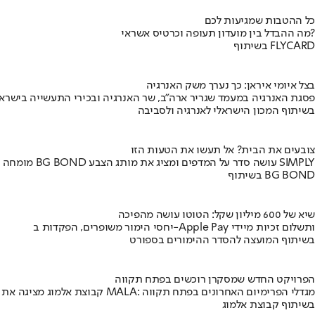
כל ההטבות שמגיעות לכם
מה ההבדל בין מועדון תעופה וכרטיס אשראי?
בשיתוף FLYCARD
בצל איומי איראן: כך נערך משק האנרגיה
פסגת האנרגיה במעמד שגריר ארה"ב, שר האנרגיה ובכירי התעשייה בישראל
בשיתוף המכון הישראלי לאנרגיה ולסביבה
צובעים את הבית? אל תעשו את הטעות הזו
מומחה BG BOND עושה סדר על המדפים ומציג את מותג הצבע SIMPLY
בשיתוף BG BOND
שיא של 600 מיליון שקל: הטוטו עושה מהפיכה
יחסי הימור משופרים, הפקדות ב-Apple Pay ותשלום זכיות מיידי
בשיתוף המועצה להסדר ההימורים בספורט
הפרויקט החדש שמסקרן רוכשים בפתח תקווה
קבוצת אלמוג מציגה את פרויקט MALA: מגדלי הפרימיום האחרונים בפתח תקווה
בשיתוף קבוצת אלמוג