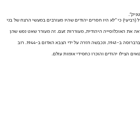
ניק".
רביעי) כי "לא היו חסרים יהודים שהיו מעורבים במעשי הרצח של בני
ה את האוכלוסייה היהודית, מעוררות זעם. זה מעורר שאט נפש שהן
יש לציין כי ליטא צורפה לבריה"מ בקיץ 1940 בעקבות הסכמי ריבנטרופ-מולוטוב בין מוסקבה לברלין. היא נכבשה על ידי הנאצים שפלשו אליה במבצע ברברוסה ב-1941, ונכבשה חזרה על ידי הצבא האדום ב-1944. רוב