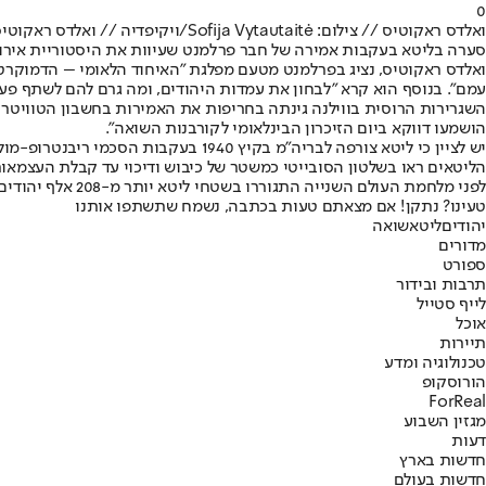
0
ואלדס ראקוטיס // צילום: Sofija Vytautaitė/ויקיפדיה // ואלדס ראקוטיס
סערה בליטא בעקבות אמירה של חבר פרלמנט שעיוות את היסטוריית אירוע
ואלדס ראקוטיס, נציג בפרלמנט מטעם מפלגת "האיחוד הלאומי – הדמוקרטים
עמם". בנוסף הוא קרא "לבחון את עמדות היהודים, ומה גרם להם לשתף פעו
השגרירות הרוסית בווילנה גינתה בחריפות את האמירות בחשבון הטוויטר
הושמעו דווקא ביום הזיכרון הבינלאומי לקורבנות השואה".
הליטאים ראו בשלטון הסובייטי כמשטר של כיבוש ודיכוי עד קבלת העצמאות של
לפני מלחמת העולם השנייה התגוררו בשטחי ליטא יותר מ-208 אלף יהודים ו-90% מהם נרצחו על ידי הנאצים ומשתפי פעולה ליטאים. עם זאת, 877 ליטאים הצילו יהודים והוכרו כחסידי אומות עולם.
טעינו? נתקן! אם מצאתם טעות בכתבה, נשמח שתשתפו אותנו
יהודים
ליטא
שואה
מדורים
ספורט
תרבות ובידור
לייף סטייל
אוכל
תיירות
טכנולוגיה ומדע
הורוסקופ
ForReal
מגזין השבוע
דעות
חדשות בארץ
חדשות בעולם