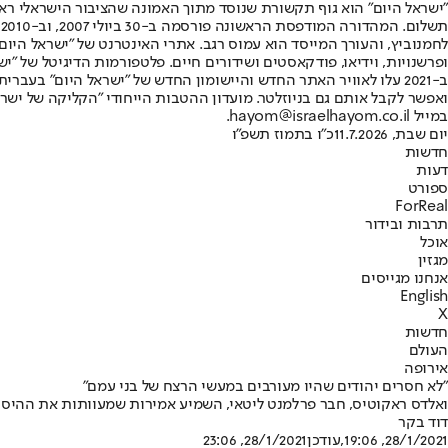
"ישראל היום" הוא גוף תקשורת שנוסד מתוך האמונה שהציבור הישראלי ראוי 
ת
ופרשנויות, וידיאו, פודקאסטים ושידורים חיים. פלטפורמות הדיגיטל של "ישרא
ב-2021 עלו לאוויר האתר החדש והיישומון החדש של "ישראל היום" בע
ואפשר לקבל אותם גם בניוזלטר. מועדון ההטבות הייחודי "הקליקה של ישרא
במייל hayom@israelhayom.co.il.
יום שבת, 11.7.2026
כ"ו בתמוז תשפ"ו
חדשות
דעות
ספורט
ForReal
תרבות ובידור
אוכל
מגזין
אנחנו מגייסים
English
X
חדשות
העולם
אירופה
"לא חסרים יהודים שהיו מעורבים במעשי הרצח של בני עמם"
ואלדס ראקוטיס, חבר פרלמנט ליטאי, השמיע אמירות שמעוותות את ההיסטור
דוד בקר
28/1/2021, 19:06
,עודכן
28/1/2021, 23:06