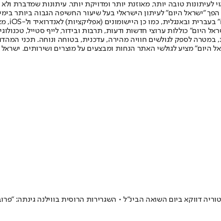
לעיתונות טובה יותר, מאוזנת יותר ומדויקת יותר. עיתונות שמדברת ולא צ
שלום. המהדורה המודפסת הראשונה פורסמה ב-30 ביולי 2007, וב-2010 הפך "ישראל היום" לעיתון הישראלי בעל שי
לחמנוביץ,
ל היום" כוללות ערוצי חדשות ודעות, תרבות ובידור, לייף סטייל, טכנולוגיה
ברית, במטרה לספק לגולשים חוויה מהירה, עדכנית, בטוחה ונוחה. תכני המה
ל היום" מציע לגולשי האתר הנחות ומבצעים על מוצרים ושירותים. ישראל 
יה דווקא ביום השואה הבינ"ל • השגרירות הרוסית בווילנה גינתה: "פרוב