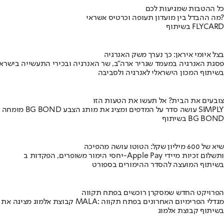
כל ההטבות שמגיעות לכם
מה ההבדל בין מועדון תעופה וכרטיס אשראי?
בשיתוף FLYCARD
בצל איומי איראן: כך נערך משק האנרגיה
פסגת האנרגיה במעמד שגריר ארה"ב, שר האנרגיה ובכירי התעשייה בישראל
בשיתוף המכון הישראלי לאנרגיה ולסביבה
צובעים את הבית? אל תעשו את הטעות הזו
מומחה BG BOND עושה סדר על המדפים ומציג את מותג הצבע SIMPLY
בשיתוף BG BOND
שיא של 600 מיליון שקל: הטוטו עושה מהפיכה
יחסי הימור משופרים, הפקדות ב-Apple Pay ותשלום זכיות מיידי
בשיתוף המועצה להסדר ההימורים בספורט
הפרויקט החדש שמסקרן רוכשים בפתח תקווה
קבוצת אלמוג מציגה את פרויקט MALA: מגדלי הפרימיום האחרונים בפתח תקווה
בשיתוף קבוצת אלמוג