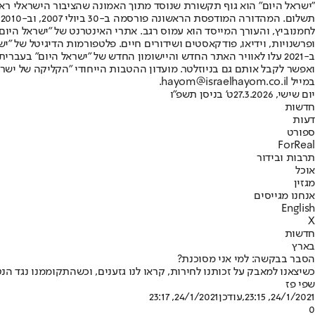
"ישראל היום" הוא גוף תקשורת שנוסד מתוך האמונה שהציבור הישראלי ראוי 
ת
ופרשנויות, וידיאו, פודקאסטים ושידורים חיים. פלטפורמות הדיגיטל של "ישרא
ב-2021 עלו לאוויר האתר החדש והיישומון החדש של "ישראל היום" בע
ואפשר לקבל אותם גם בניוזלטר. מועדון ההטבות הייחודי "הקליקה של ישרא
במייל hayom@israelhayom.co.il.
יום שישי, 27.3.2026
ט' בניסן תשפ"ו
חדשות
דעות
ספורט
ForReal
תרבות ובידור
אוכל
מגזין
אנחנו מגייסים
English
X
חדשות
בארץ
הסבר בבקשה: למי אני מסוכנת?
כשיצאנו למאבק על זכותנו לחירות, קראו לנו גזענים, וכשהתקוממנו נגד 
שפי פז
24/1/2021, 23:15
,עודכן
24/1/2021, 23:17
0