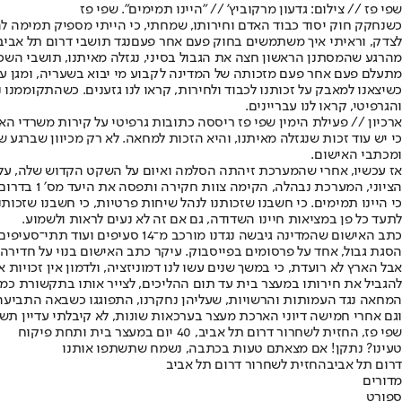
שפי פז // צילום: גדעון מרקוביץ' // "היינו תמימים". שפי פז
כשנחקק חוק יסוד כבוד האדם וחירותו, שמחתי
, כי הייתי מספיק תמימה לה
לצדק, וראיתי איך משתמשים בחוק פעם אחר פעם
נגד תושבי דרום תל אביב
מהרגע שהמסתנן הראשון חצה את הגבול בסיני, נגזלה מאיתנו, תושבי השכו
מתעלם פעם אחר פעם מזכותה של המדינה לקבוע מי יבוא בשעריה, ומגן על
כשיצאנו למאבק על זכותנו לכבוד ולחירות, קראו לנו גזענים. כשהתקוממנ
והגרפיטי, קראו לנו עבריינים.
ארכיון // פעילת הימין שפי פז ריססה כתובות גרפיטי על קירות משרדי האי
כי יש עוד זכות שנגזלה מאיתנו, והיא הזכות למחאה. לא רק מכיוון שברג
ומכתבי האישום.
אז עכשיו, אחרי שהמערכת זיהתה הסלמה ואיום על השקט הקדוש שלה, על
הציוני, המערכת נבהלה, הקימה צוות חקירה ותפסה את היעד מס׳ 1 בדרום תל אביב.
כי היינו תמימים. כי חשבנו שזכותנו לנהל שיחות פרטיות, כי חשבנו שזכו
לתעד כל פן במציאות חיינו השדודה, גם אם זה לא נעים לראות ולשמוע.
כתב האישום שהמדינה גיבשה נגדנ
הסגת גבול, אחד על פרסומים בפייסבוק. עיקר כתב האישום בנוי על חדירה
אבל הארץ לא רועדת, כי במשך שנים עשו לנו דמוניזציה, ולדמון אין זכויות אד
להגביל את חירותו במעצר בית עד תום ההליכים, לצייר אותו בתקשורת כמסו
המחאה נגד העמותות והרשויות, שעליהן נחקרנו, התפוגגו כשבאה התביעה
וגם אחרי חמישה דיוני הארכת מעצר בערכאות שונות, לא קיבלתי עדיין ת
שפי פז, החזית לשחרור דרום תל אביב, 40 יום במעצר בית ותחת פיקוח
טעינו? נתקן! אם מצאתם טעות בכתבה, נשמח שתשתפו אותנו
דרום תל אביב
החזית לשחרור דרום תל אביב
מדורים
ספורט