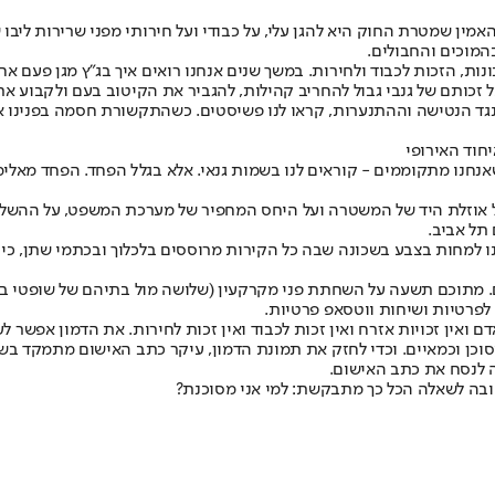
אמין שמטרת החוק היא להגן עלי, על כבודי ועל חירותי מפני שרירות ליבו
המוכים והחבולים.
נות, הזכות לכבוד ולחירות. במשך שנים אנחנו רואים איך בג"ץ מגן פעם 
 זכותם של גנבי גבול להחריב קהילות, להגביר את הקיטוב בעם ולקבוע א
ו נגד הנטישה וההתנערות, קראו לנו פשיסטים. כשהתקשורת חסמה בפנינו א
חוד האירופי
ע שאנחנו מתקוממים - קוראים לנו בשמות גנאי. אלא בגלל הפחד. הפחד מ
 אוזלת היד של המשטרה ועל היחס המחפיר של מערכת המשפט, על ההשלמ
תנו למחות בצבע בשכונה שבה כל הקירות מרוססים בלכלוך ובכתמי שתן, כי 
ו מורכב מ־14 סעיפים ועוד תתי־סעיפים. מתוכם תשעה על השחתת פני מקרקעין (שלושה מול ב
 לפרטיות ושיחות ווטסאפ פרטיות.
ם ואין זכויות אזרח ואין זכות לכבוד ואין זכות לחירות. את הדמון אפשר לעצ
כן וכמאיים. וכדי לחזק את תמונת הדמון, עיקר כתב האישום מתמקד בשיחו
 לנסח את כתב האישום.
שובה לשאלה הכל כך מתבקשת: למי אני מסוכנת?