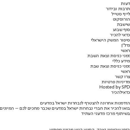
דעות
תרבות ובידור
לייף סטייל
הורוסקופ
שישבת
סוף שבוע
כדאי להכיר
סיפור המשק הישראלי
נדל"ן
ראשי
זמני כניסת וצאת השבת
מידע כללי
זמני כניסת וצאת שבת
ראשי
צרו קשר
מדיניות פרטיות
Hosted by SPD
כדאי
להכיר
הזדמנות אחרונה להצטרף לנבחרות ישראל במדעים
בואו להכיר את חברי נבחרות ישראל במדעים שכבר מחכים לכם – המיונים
בשיתוף מרכז מדעני העתיד