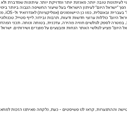
לעיתונות טובה יותר, מאוזנת יותר ומדויקת יותר. עיתונות שמדברת ולא צ
שלום. המהדורה המודפסת הראשונה פורסמה ב-30 ביולי 2007, וב-2010 הפך "ישראל היום" לעיתון הישראלי בעל שי
לחמנוביץ,
ל היום" כוללות ערוצי חדשות ודעות, תרבות ובידור, לייף סטייל, טכנולוגיה
ברית, במטרה לספק לגולשים חוויה מהירה, עדכנית, בטוחה ונוחה. תכני המה
ל היום" מציע לגולשי האתר הנחות ומבצעים על מוצרים ושירותים. ישראל 
הנטישה וההתנערות, קראו לנו פשיסטים • כעת, נלקחה מאיתנו הזכות למחא