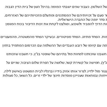
 של השלטון. כעבור שנים ישבתי המומה בהיכל השן של בית הדין הגבוה
אחר פעם על זכויותיהם של המסתננים ומתעלם מזכויותיהם של האזרחים,
ת סדר יומה של החברה הישראלית.
ת הדרך להסביר ולשכנע, ונאלצנו לקחת את זכות הדיבור בכוח המגפון
אלימות. הפחד מתיוג. הפחד מפיטורים. ובעיקר הפחד מהמשטרה, מהמעצרים
ה עם קיומו של רובע העבדים ועל ההשלמה עם הכרסום המתמיד בחזון
חשבנו שזכותנו למחות מול בתיהם של שופטי בג״ץ, כי חשבנו שזכותנו
תיהם של שופטי בג״ץ), חמישה על קשירת קשר, שלושה על הפרת שלום הציבור, שניים על
ור מול ילדיו, לגרור אותו אזוק בידיו וברגליו לבית המשפט באישון לילה,
ת ובמחאות שעניינן מוסדות חינוך של ילדי זרים. כל השאר, כל פעולות