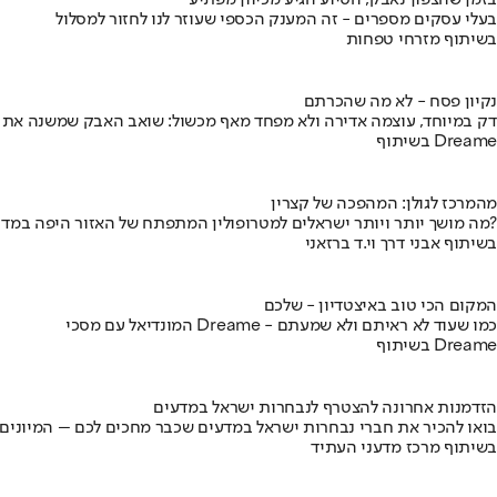
בזמן שהצפון נאבק, הסיוע הגיע מכיוון מפתיע
בעלי עסקים מספרים - זה המענק הכספי שעוזר לנו לחזור למסלול
בשיתוף מזרחי טפחות
נקיון פסח - לא מה שהכרתם
דק במיוחד, עוצמה אדירה ולא מפחד מאף מכשול: שואב האבק שמשנה את
בשיתוף Dreame
מהמרכז לגולן: המהפכה של קצרין
מה מושך יותר ויותר ישראלים למטרופולין המתפתח של האזור היפה במדינה?
בשיתוף אבני דרך וי.ד ברזאני
המקום הכי טוב באיצטדיון - שלכם
המונדיאל עם מסכי Dreame - כמו שעוד לא ראיתם ולא שמעתם
בשיתוף Dreame
הזדמנות אחרונה להצטרף לנבחרות ישראל במדעים
בואו להכיר את חברי נבחרות ישראל במדעים שכבר מחכים לכם – המיונים
בשיתוף מרכז מדעני העתיד