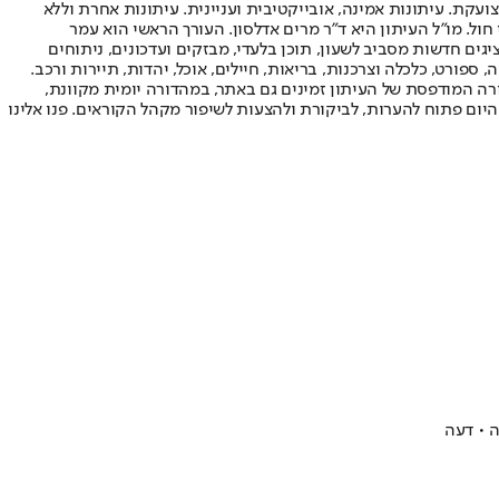
ועקת. עיתונות אמינה, אובייקטיבית ועניינית. עיתונות אחרת וללא
עור החשיפה הגבוה ביותר בימי חול. מו"ל העיתון היא ד"ר מרים אדלסון. העורך הראשי הוא עמר
 והעורך המייסד הוא עמוס רגב. אתרי האינטרנט של "ישראל היום" בעברית ובאנגלית, כמו כן היישומונים (אפליקציות) לאנדרואיד ול-iOS, מציגים חדשות מסביב לשעון, תוכן בלעדי, מבזקים ועדכונים, ניתוחים
, ספורט, כלכלה וצרכנות, בריאות, חיילים, אוכל, יהדות, תיירות ורכב.
דורה המודפסת של העיתון זמינים גם באתר, במהדורה יומית מקוונת,
היום פתוח להערות, לביקורת ולהצעות לשיפור מקהל הקוראים. פנו אלינו
ה • דעה