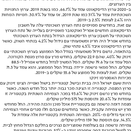
בין הערוצים.
ב-2020 ערוץ הדיסקאונט עמד על 66.7%, כמו בשנת 2019. ערוץ החנויות
השכונתיות עמד על 31% כמו שנת 2019, אז עמד על 30.9%. חנויות הנוחות
היוו 2.4% לעומת 2.5% ב-2019.
עם זאת, בחודשים מסוימים נתח הערוץ השכונתי עלה על חשבון
הדיסקאונט. חודשים אפריל ואוקטובר מאופיינים בעלייה של נתח הערוץ
השכונתי על חשבון ערוץ הדיסקאונט. הגידול בנתח הערוץ השכונתי
בחודש אפריל היה חריג ומשמעותי עם גידול של 4.2% בנתחי השוק, כאשר
ערוץ הדיסקאונט איבד 4.5% נתחי שוק.
בהתאמה, נרשם גידול משמעותי בגודל הסל הממוצע בערוץ השכונתי עם
זינוק של 40%, שהם 22.9 שקלים, בחודש מרץ עם פרוץ מגפת הקורונה.
הסל עמד אז על 79.6 שקלים. הסל המשיך לגדול בחודש אפריל ל-88.5
שקלים. החל ממאי נרשמה ירידה בגודל הסל הממוצע, והוא עמד על 71.3
שקלים. זאת לעומת סל ממוצע של 55.6 שקלים ב-2019.
מכירות האספרסו זינקו
היות שעם ישראל היה בבית ובישל, קטגוריית בישול ואפייה הציגו זינוק עם
פרוץ המגפה. קטגוריה זו הציגה מכר גבוה יותר בכל חודש השנה, כאשר
בחודש מרץ נרשם זינוק של 93.6% במכר. הצמיחה השנתית בקטגוריה זו
עומדות על 20.6% ותוספת של 575 מיליון שקלים.
מגמה דומה נרשמה גם בקטגוריית אוכל מוכן והכנה מהירה. החל מחודש
מרץ יש צמיחה עקבית, כאשר בחודשים שבהם חלו סגרים אחוזי הצמיחה
היו אף גדולים מ-20%. הצמיחה השנתית בקטגוריות אלה עומדת על
14.3%, עם תוספת של 159 מיליון שקלים.
צמיחה נרשמה גם בעולמות שמוצריהם נצרכים בחלקם הגדול מחוץ לבית.
כך למשל מכירות קפה אספרסו זינקו ב-52%, מכירות עוגות ועוגיות