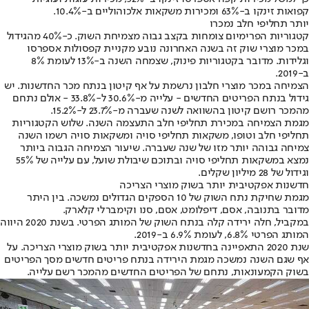
קפואות זינקו ב-63% ומכירות משקאות אלכוהוליים ב-10.4%.
יותר תחליפי חלב נמכרו
קטגוריות הפרימיום צומחות בקצב גבוה מצמיחת השוק. כ-40% מהגידול
במכר מוצרי שוק זה בשנה האחרונה נובע מקניית קפסולות אספרסו
וגלידות. מדובר בקטגוריות פינוק, שצמחה השנה ב-13% לעומת 8%
ב-2019.
הצמיחה במכר מוצרי חלבון נרשמת על אף קיטון בנתח מכר החדשנות. יש
גידול בנתח הפריטים החדשים - עלייה מ-30.6% ל-33.8% - אולם נתחם
מהמכר רושם קיטון בהשוואה לשנה שעברה מ-23.7% ל-15.2%.
מגמת הצמיחה במכירת תחליפי חלב התעצמה השנה. שלוש הקטגוריות
תחליפי חלב וטופו, משקאות תחליפי סויה ומשקאות סויה רשמו השנה
צמיחה גבוהה יותר מזו של שנה שעברה. שיעור הצמיחה הגבוה ביותר
נמצא במשקאות תחליפי סויה ובתוכם שיבולת שועל, עם עלייה של 55%
וגידול של 28 מיליון שקלים.
חדשנות אפקטיבית יותר בשוק מוצרי הצריכה
מגמת שחיקת נתח השוק של 10 הספקים הגדולים נמשכה. בין היתר
מדובר בתנובה, אסם, דיפלומט, אסם, סנו וקימברלי קלארק.
במקביל, חלה ירידה קלה בנתח השוק של המותג הפרטי. בשנת 2020 היווה
המותג הפרטי 6.8%, לעומת 6.9% ב-2019.
שנת 2020 התאפיינה בחדשנות אפקטיבית יותר בשוק מוצרי הצריכה. על
אף שגם השנה נמשכה מגמת הירידה בנתח פריטים חדשים מסך הפריטים
בשוק הקמעונאות, נתחם של הפריטים החדשים מהמכר רשם עלייה.