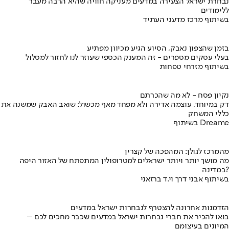
נבחרת ישראל הצעירה במדעים מעניקה חוויה שהיא הרבה מעבר
ללימודים
בשיתוף מרכז מדעני העתיד
בזמן שהצפון נאבק, הסיוע הגיע מכיוון מפתיע
בעלי עסקים מספרים - זה המענק הכספי שעוזר לנו לחזור למסלול
בשיתוף מזרחי טפחות
נקיון פסח - לא מה שהכרתם
דק במיוחד, עוצמה אדירה ולא מפחד מאף מכשול: שואב האבק שמשנה את
כללי המשחק
בשיתוף Dreame
מהמרכז לגולן: המהפכה של קצרין
מה מושך יותר ויותר ישראלים למטרופולין המתפתח של האזור היפה
במדינה?
בשיתוף אבני דרך וי.ד ברזאני
הזדמנות אחרונה להצטרף לנבחרות ישראל במדעים
בואו להכיר את חברי נבחרות ישראל במדעים שכבר מחכים לכם –
המיונים בעיצומם