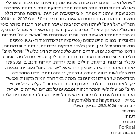
"ישראל היום" הוא גוף תקשורת שנוסד מתוך האמונה שהציבור הישראלי
ראוי לעיתונות טובה יותר, מאוזנת יותר ומדויקת יותר. עיתונות שמדברת
ולא צועקת. עיתונות אמינה, אובייקטיבית ועניינית. עיתונות אחרת וללא
תשלום. המהדורה המודפסת הראשונה פורסמה ב-30 ביולי 2007, וב-2010
הפך "ישראל היום" לעיתון הישראלי בעל שיעור החשיפה הגבוה ביותר בימי
חול. מו"ל העיתון היא ד"ר מרים אדלסון. העורך הראשי הוא עמר לחמנוביץ,
והעורך המייסד הוא עמוס רגב. אתרי האינטרנט של "ישראל היום" בעברית
ובאנגלית, כמו כן היישומונים (אפליקציות) לאנדרואיד ול-iOS, מציגים
חדשות מסביב לשעון, תוכן בלעדי, מבזקים ועדכונים, ניתוחים ופרשנויות,
וידיאו, פודקאסטים ושידורים חיים. פלטפורמות הדיגיטל של "ישראל היום"
כוללות ערוצי חדשות ודעות, תרבות ובידור, לייף סטייל, טכנולוגיה, ספורט,
כלכלה וצרכנות, בריאות, חיילים, אוכל, יהדות, תיירות ורכב. ב-2021 עלו
לאוויר האתר החדש והיישומון החדש של "ישראל היום" בעברית, במטרה
לספק לגולשים חוויה מהירה, עדכנית, בטוחה ונוחה. תכני המהדורה
המודפסת של העיתון זמינים גם באתר, במהדורה יומית מקוונת, ואפשר
לקבל אותם גם בניוזלטר. מועדון ההטבות הייחודי "הקליקה של ישראל
היום" מציע לגולשי האתר הנחות ומבצעים על מוצרים ושירותים. ישראל
היום פתוח להערות, לביקורת ולהצעות לשיפור מקהל הקוראים. פנו אלינו
במייל hayom@israelhayom.co.il.
יום רביעי, 25.3.2026
ז' בניסן תשפ"ו
חדשות
דעות
ספורט
ForReal
תרבות ובידור