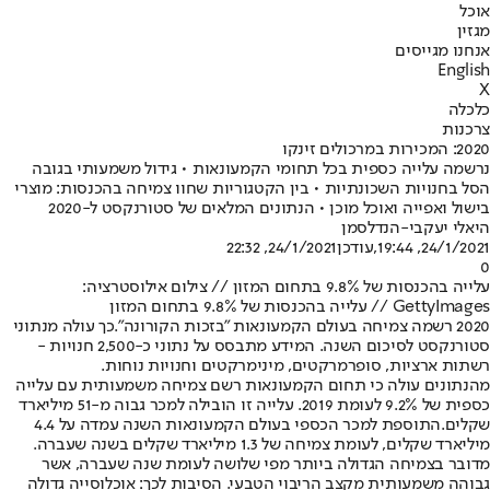
אוכל
מגזין
אנחנו מגייסים
English
X
כלכלה
צרכנות
2020: המכירות במרכולים זינקו
נרשמה עלייה כספית בכל תחומי הקמעונאות • גידול משמעותי בגובה
הסל בחנויות השכונתיות • בין הקטגוריות שחוו צמיחה בהכנסות: מוצרי
בישול ואפייה ואוכל מוכן • הנתונים המלאים של סטורנקסט ל-2020
היאלי יעקבי-הנדלסמן
24/1/2021, 19:44
,עודכן
24/1/2021, 22:32
0
עלייה בהכנסות של 9.8% בתחום המזון // צילום אילוסטרציה:
GettyImages // עלייה בהכנסות של 9.8% בתחום המזון
2020 רשמה צמיחה בעולם הקמעונאות "בזכות הקורונה".
כך עולה מנתוני
סטורנקסט לסיכום השנה. המידע מתבסס על נתוני כ-2,500 חנויות -
רשתות ארציות, סופרמרקטים, מינימרקטים וחנויות נוחות.
מהנתונים עולה כי תחום הקמעונאות רשם צמיחה משמעותית עם עלייה
כספית של 9.2% לעומת 2019. עלייה זו הובילה למכר גבוה מ-51 מיליארד
שקלים.
התוספת למכר הכספי בעולם הקמעונאות השנה עמדה על 4.4
מיליארד שקלים, לעומת צמיחה של 1.3 מיליארד שקלים בשנה שעברה.
מדובר בצמיחה הגדולה ביותר מפי שלושה לעומת שנה שעברה, אשר
גבוהה משמעותית מקצב הריבוי הטבעי. הסיבות לכך: אוכלוסייה גדולה