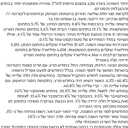
יותר השוהה בארץ עקב צמצום טיסות לחו"ל, שהייה ממושכת יותר בבתים
וההגבלות והסגרים.
לקראת סגר מלא שלישי: תורים ברשתות השיווק ובחיסונים לקורונה //
צילום ארכיון: יוני ריקנר, משה בן שמחון ופז בר
נרשמה עלייה בהכנסות של 9.8% בתחום המזון, של 5.7% בתחום
המשקאות, של 13.1% בתחום מוצרי הבית ושל 5.6% בתחום טיפוח הפרט.
צמיחה זו אינה מונעת מעליית מחיר. השינוי הריאלי עמד על 9.1%, ואילו
השינוי במדד המחירים של סטורנקסט עמד על 0.1%.
המכירות שנרשמו השנה: 37.471 מיליארד שקלים בתחום המזון, 5.215
מיליארד שקלים בתחום המשקאות, 4.238 מיליארד שקלים בתחום
המוצרים לבית ו-4.966 מיליארד שקלים בתחום טיפוח הפרט.
ירידה קלה באפריל
באופן טבעי, הזינוק בצמיחה החל בחודש מרץ, עם פרוץ מגפת הקורונה
בישראל, ונמשך עד לסוף השנה. בכלל החודשים למעט אפריל נרשמה
צמיחה בהשוואה לחודש המקביל אשתקד. בחודשים אלה חלה עלייה של
40.8%-4.5%, כאשר השיא היה בחודש מרץ, בתקופת הסגר הראשון, עם
אחוז עלייה זה - קרי עלייה של 40.8%.
בחודש יולי, למשל, חלה עלייה של 10.9%, בחודש ספטמבר של 10%,
באוקטובר של 9.5%, בנובמבר של 8% ובדצמבר של 13.4%. לעומת
זאת,
באפריל חלה ירידה של 1%. היא נובעת בעיקרה משינוי בתזמון חג
הפסח ומקיטון בימי המכירה.
החודשים לפני פרוץ המגפה, קרי ינואר-פברואר, רשמו צמיחה של כ-3%,
בעוד שאר חודשי השנה רשמו צמיחה חדה יותר של כ-10%.
הנתח של הערוץ השכונתי עלה
עוד עולה מהנתונים כי ברמה שנתית לא נרשם שינוי מהותי בתמהיל המכר