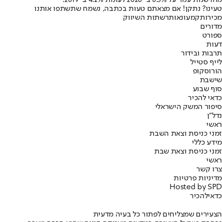
מחדשנות עמד על 6.3% ב-2020 לעומת 4.2% ב-2019.
טעינו? נתקן! אם מצאתם טעות בכתבה, נשמח שתשתפו אותנו
מכירות
קמעונאות
רשתות השיווק
מדורים
ספורט
דעות
תרבות ובידור
לייף סטייל
הורוסקופ
שישבת
סוף שבוע
כדאי להכיר
סיפור המשק הישראלי
נדל"ן
ראשי
זמני כניסת וצאת השבת
מידע כללי
זמני כניסת וצאת שבת
ראשי
צרו קשר
מדיניות פרטיות
Hosted by SPD
כדאי
להכיר
הצעירים שמצליחים לפתור כל בעיה מדעית