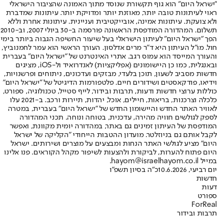
"ישראל היום" הוא גוף תקשורת שנוסד מתוך האמונה שהציבור הישראלי
ראוי לעיתונות טובה יותר, מאוזנת יותר ומדויקת יותר. עיתונות שמדברת
ולא צועקת. עיתונות אמינה, אובייקטיבית ועניינית. עיתונות אחרת וללא
תשלום. המהדורה המודפסת הראשונה פורסמה ב-30 ביולי 2007, וב-2010
הפך "ישראל היום" לעיתון הישראלי בעל שיעור החשיפה הגבוה ביותר בימי
חול. מו"ל העיתון היא ד"ר מרים אדלסון. העורך הראשי הוא עמר לחמנוביץ,
והעורך המייסד הוא עמוס רגב. אתרי האינטרנט של "ישראל היום" בעברית
ובאנגלית, כמו כן היישומונים (אפליקציות) לאנדרואיד ול-iOS, מציגים
חדשות מסביב לשעון, תוכן בלעדי, מבזקים ועדכונים, ניתוחים ופרשנויות,
וידיאו, פודקאסטים ושידורים חיים. פלטפורמות הדיגיטל של "ישראל היום"
כוללות ערוצי חדשות ודעות, תרבות ובידור, לייף סטייל, טכנולוגיה, ספורט,
כלכלה וצרכנות, בריאות, חיילים, אוכל, יהדות, תיירות ורכב. ב-2021 עלו
לאוויר האתר החדש והיישומון החדש של "ישראל היום" בעברית, במטרה
לספק לגולשים חוויה מהירה, עדכנית, בטוחה ונוחה. תכני המהדורה
המודפסת של העיתון זמינים גם באתר, במהדורה יומית מקוונת, ואפשר
לקבל אותם גם בניוזלטר. מועדון ההטבות הייחודי "הקליקה של ישראל
היום" מציע לגולשי האתר הנחות ומבצעים על מוצרים ושירותים. ישראל
היום פתוח להערות, לביקורת ולהצעות לשיפור מקהל הקוראים. פנו אלינו
במייל hayom@israelhayom.co.il.
יום רביעי, 10.6.2026
כ"ה בסיון תשפ"ו
חדשות
דעות
ספורט
ForReal
תרבות ובידור