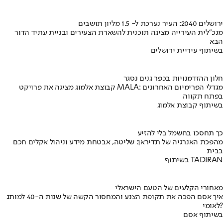
ירושלים 2040: העיר נערכת ל- 1.5 מליון תושבים
מנכ"לית העירייה מציגה תוכנית להשארת הצעירים ובניית עתיד הדור
הבא
בשיתוף עיריית ירושלים
חלון ההזדמנויות בכפר גנים נסגר
קבוצת אלמוג מציגה את פרויקט MALA: מגדלי הפרימיום האחרונים
בפתח תקווה
בשיתוף קבוצת אלמוג
כך תחסכו בחשמל בלי להזיע
מהפכת האנרגיה של תדיראן: שליטה, אבטחת מידע וניהול אקלים חכם
בבית
בשיתוף TADIRAN
מאחורי הקלעים של הטעם הישראלי
איך אסם הפכה את תקופת הצנע והמחסור הקשה של שנות ה-40 למותג
לאומי?
בשיתוף אסם