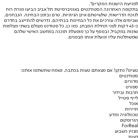
למניעת הישנות המקרים".
בתקופה האחרונה הסטודנטים באוניברסיטת תל אביב הביעו מורת רוח
ל
נוכח הדרישות, שלשיטתם אינן הגיוניות
, טרם ובזמן הבחינה. הנבחנים,
שבימים אלה עורכים את כל הבחינות בבתיהם, נדרשים להתייצב בחדרם
כ-45 דקות לפני תחילת המבחן. כמו כן, כל סטודנט מצולם בשתי מצלמות
שונות במקביל, ובנוסף על כך מופעלת תוכנה במחשב האישי שלהם
שמשתלטת עליו ונועלת אותו מבפנים.
טעינו? נתקן! אם מצאתם טעות בכתבה, נשמח שתשתפו אותנו
סטודנטים
מדורים
ספורט
תרבות ובידור
לייף סטייל
אוכל
תיירות
טכנולוגיה ומדע
הורוסקופ
ForReal
מגזין השבוע
דעות