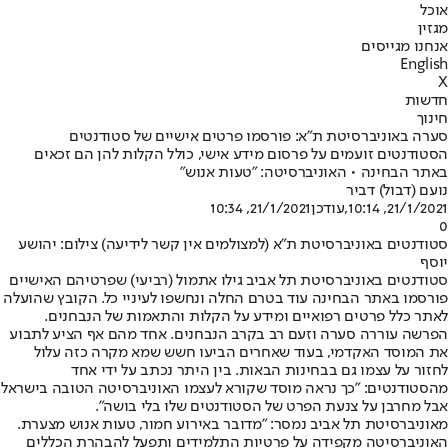
אוכל
מגזין
אנחנו מגייסים
English
X
חדשות
חינוך
סערה באוניברסיטת ת"א: פורסמו פרטים אישיים של סטודנטים
הסטודנטים זועמים על פרסום מידע אישי, כולל הקלות להן הם זכאים
באתר הבחינה • האוניברסיטה: "טעות אנוש"
נועם (דבול) דביר
21/1/2021, 10:14
,עודכן
21/1/2021, 10:34
0
סטודנטים באוניברסיטת ת"א (למצולמים אין קשר לידיעה) צילום: יהושע
יוסף
סטודנטים באוניברסיטת תל אביב גילו אתמול (רביעי) שפרטיהם האישיים
פורסמו באתר הבחינה עוד בטרם החלה ונחשפו לעיניי כל. הקובץ שהועלה
לאתר כלל פרטים רפואיים ומידע על הקלות והתאמות של הנבחנים.
הפרשה עוררה סערה וזעם רב בקרב הנבחנים. אחד מהם אף הציע לתבוע
את המוסד האקדמי, בעוד שאחרים הביעו חשש שמא מקרה כזה עלול
לחזור על עצמו גם בבחינות הבאות. בין היתר נכתב על ידי אחד
מהסטודנטים: "כך נראה מוסד שקורא לעצמו האוניברסיטה הטובה בישראל
אבל מחרבן על צנעת הפרט של הסטודנטים שלו בלי בושה".
מאוניברסיטת תל אביב נמסר: "מדובר באירוע חמור, טעות אנוש מצערת.
האוניברסיטה מקפידה על פרטיות התלמידים ותפעל להבהרת הכללים