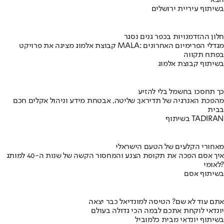
הבא
בשיתוף עיריית ירושלים
חלון ההזדמנויות בכפר גנים נסגר
קבוצת אלמוג מציגה את פרויקט MALA: מגדלי הפרימיום האחרונים
בפתח תקווה
בשיתוף קבוצת אלמוג
כך תחסכו בחשמל בלי להזיע
מהפכת האנרגיה של תדיראן: שליטה, אבטחת מידע וניהול אקלים חכם
בבית
בשיתוף TADIRAN
מאחורי הקלעים של הטעם הישראלי
איך אסם הפכה את תקופת הצנע והמחסור הקשה של שנות ה-40 למותג
לאומי?
בשיתוף אסם
אתם עוד לא שם? הטיסה למונדיאל כבר יצאה
יונדאי לוקחת אתכם לבמה הכי גדולה בעולם
בשיתוף יונדאי מבית כלמוביל