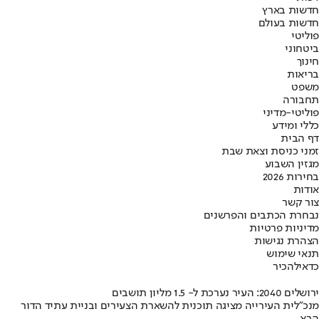
חדשות בארץ
חדשות בעולם
פוליטי
ביטחוני
חינוך
בריאות
משפט
תחבורה
פוליטי-מדיני
כללי ומידע
דף הבית
זמני כניסת וצאת שבת
מגזין השבוע
בחירות 2026
אודות
צור קשר
נבחרת הכתבים והפרשנים
מדיניות פרטיות
הצהרת נגישות
תנאי שימוש
כדאי
להכיר
ירושלים 2040: העיר נערכת ל- 1.5 מליון תושבים
מנכ"לית העירייה מציגה תוכנית להשארת הצעירים ובניית עתיד הדור