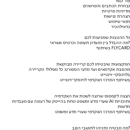
צור קשר
נבחרת הכתבים והפרשנים
מדיניות פרטיות
הצהרת נגישות
תנאי שימוש
כדאי
להכיר
כל ההטבות שמגיעות לכם
מה ההבדל בין מועדון תעופה וכרטיס אשראי?
בשיתוף FLYCARD
המקצועות שיבטיחו לכם קריירה מבוקשת
מהסבת אקדמאים ועד מדעי הספורט: כל מסלולי הקריירה
בלוינסקי-וינגייט
בשיתוף המרכז האקדמי לוינסקי־וינגייט
הצצה לקמפוס שרוצה לשנות את האקדמיה
שערי מדע ומשפט נוחת בהייטק של רעננה עם מעבדות AI ותוכניות
חדשות
בשיתוף המרכז האקדמי שערי מדע ומשפט
מה מבטיח נתניהו לתושבי הנגב?