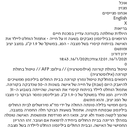
אוכל
מגזין
אנחנו מגייסים
English
X
בריאות
היולדת שחלתה בקורונה עדיין בסכנת חיים
הרופאים בבילינסון נאבקים בשעה זו על חייה • אתמול הוחלט ליילד את
האישה בניתוח קיסרי בשל מצבה • הפג, במשקל של 1.9 ק"ג, במצב יציב
ומונשם
ירון דורון
16/1/2021, 12:01
,עודכן
16/1/2021, 18:43
0
טיפול בחולת קורונה (אילוסטרציה) // צילום: AFP // טיפול בחולת
קורונה (אילוסטרציה)
רופאים במחלקת טיפול נמרץ קורונה בבית החולים בילינסון ממשיכים
להיאבק היום (שבת) על חייה של אישה בשנות ה-30 שנדבקה בקורונה.
אתמול הוחלט ליילד בניתוח קיסרי את האישה, שהייתה בשבוע ה-31
להיריון. הפג נולד במשקל של כ-1.9 ק"ג. מבילינסון נמסר הבוקר כי מצבו
של הפג יציב, והוא מונשם.
ביום חמישי בלילה פונתה החולה על ידי מד"א מירושלים לבית החולים
בילינסון שבפתח תקווה. אתמול בשעות הבוקר חלה החמרה במצבה,
שהפך לקשה מאוד ולא יציב, ומאז היא מורדמת ומונשמת. האישה טופלה
במהלך הריונה בבית החולים ביחידה לרפואת אם ועובר. זהו ההריון
החמישי של האישה, ובבית החולים בילינסון הוחלט ליילדה בשל מצבה