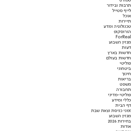
ספורט
תרבות ובידור
לייף סטייל
אוכל
תיירות
טכנולוגיה ומדע
הורוסקופ
ForReal
מגזין השבוע
דעות
חדשות בארץ
חדשות בעולם
פוליטי
ביטחוני
חינוך
בריאות
משפט
תחבורה
פוליטי-מדיני
כללי ומידע
דף הבית
זמני כניסת וצאת שבת
מגזין השבוע
בחירות 2026
אודות