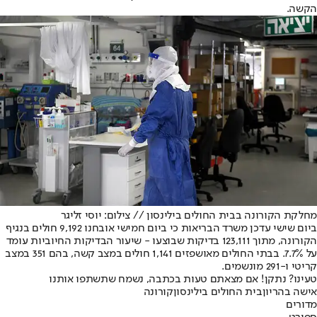
הקשה.
מחלקת הקורונה בבית החולים בילינסון // צילום: יוסי זליגר
ביום שישי עדכן משרד הבריאות כי ביום חמישי אובחנו 9,192 חולים בנגיף
הקורונה, מתוך 123,111 בדיקות שבוצעו - שיעור הבדיקות החיוביות עומד
על 7.7%. בבתי החולים מאושפזים 1,141 חולים במצב קשה, בהם 351 במצב
קריטי ו-291 מונשמים.
טעינו? נתקן! אם מצאתם טעות בכתבה, נשמח שתשתפו אותנו
אישה בהריון
בית החולים בילינסון
קורונה
מדורים