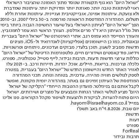
"ישראל היום" הוא גוף תקשורת שנוסד מתוך האמונה שהציבור הישראלי
ראוי לעיתונות טובה יותר, מאוזנת יותר ומדויקת יותר. עיתונות שמדברת
ולא צועקת. עיתונות אמינה, אובייקטיבית ועניינית. עיתונות אחרת וללא
תשלום. המהדורה המודפסת הראשונה פורסמה ב-30 ביולי 2007, וב-2010
הפך "ישראל היום" לעיתון הישראלי בעל שיעור החשיפה הגבוה ביותר בימי
חול. מו"ל העיתון היא ד"ר מרים אדלסון. העורך הראשי הוא עמר לחמנוביץ,
והעורך המייסד הוא עמוס רגב. אתרי האינטרנט של "ישראל היום" בעברית
ובאנגלית, כמו כן היישומונים (אפליקציות) לאנדרואיד ול-iOS, מציגים
חדשות מסביב לשעון, תוכן בלעדי, מבזקים ועדכונים, ניתוחים ופרשנויות,
וידיאו, פודקאסטים ושידורים חיים. פלטפורמות הדיגיטל של "ישראל היום"
כוללות ערוצי חדשות ודעות, תרבות ובידור, לייף סטייל, טכנולוגיה, ספורט,
כלכלה וצרכנות, בריאות, חיילים, אוכל, יהדות, תיירות ורכב. ב-2021 עלו
לאוויר האתר החדש והיישומון החדש של "ישראל היום" בעברית, במטרה
לספק לגולשים חוויה מהירה, עדכנית, בטוחה ונוחה. תכני המהדורה
המודפסת של העיתון זמינים גם באתר, במהדורה יומית מקוונת, ואפשר
לקבל אותם גם בניוזלטר. מועדון ההטבות הייחודי "הקליקה של ישראל
היום" מציע לגולשי האתר הנחות ומבצעים על מוצרים ושירותים. ישראל
היום פתוח להערות, לביקורת ולהצעות לשיפור מקהל הקוראים. פנו אלינו
במייל hayom@israelhayom.co.il.
יום שבת, 1.8.2026
י"ח באב תשפ"ו
חדשות
דעות
ספורט
ForReal
תרבות ובידור