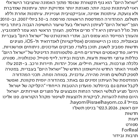
"ישראל היום" הוא גוף תקשורת שנוסד מתוך האמונה שהציבור הישראלי
ראוי לעיתונות טובה יותר, מאוזנת יותר ומדויקת יותר. עיתונות שמדברת
ולא צועקת. עיתונות אמינה, אובייקטיבית ועניינית. עיתונות אחרת וללא
תשלום. המהדורה המודפסת הראשונה פורסמה ב-30 ביולי 2007, וב-2010
הפך "ישראל היום" לעיתון הישראלי בעל שיעור החשיפה הגבוה ביותר בימי
חול. מו"ל העיתון היא ד"ר מרים אדלסון. העורך הראשי הוא עמר לחמנוביץ,
והעורך המייסד הוא עמוס רגב. אתרי האינטרנט של "ישראל היום" בעברית
ובאנגלית, כמו כן היישומונים (אפליקציות) לאנדרואיד ול-iOS, מציגים
חדשות מסביב לשעון, תוכן בלעדי, מבזקים ועדכונים, ניתוחים ופרשנויות,
וידיאו, פודקאסטים ושידורים חיים. פלטפורמות הדיגיטל של "ישראל היום"
כוללות ערוצי חדשות ודעות, תרבות ובידור, לייף סטייל, טכנולוגיה, ספורט,
כלכלה וצרכנות, בריאות, חיילים, אוכל, יהדות, תיירות ורכב. ב-2021 עלו
לאוויר האתר החדש והיישומון החדש של "ישראל היום" בעברית, במטרה
לספק לגולשים חוויה מהירה, עדכנית, בטוחה ונוחה. תכני המהדורה
המודפסת של העיתון זמינים גם באתר, במהדורה יומית מקוונת, ואפשר
לקבל אותם גם בניוזלטר. מועדון ההטבות הייחודי "הקליקה של ישראל
היום" מציע לגולשי האתר הנחות ומבצעים על מוצרים ושירותים. ישראל
היום פתוח להערות, לביקורת ולהצעות לשיפור מקהל הקוראים. פנו אלינו
במייל hayom@israelhayom.co.il.
יום ראשון, 22.3.2026
ד' בניסן תשפ"ו
חדשות
דעות
ספורט
ForReal
תרבות ובידור