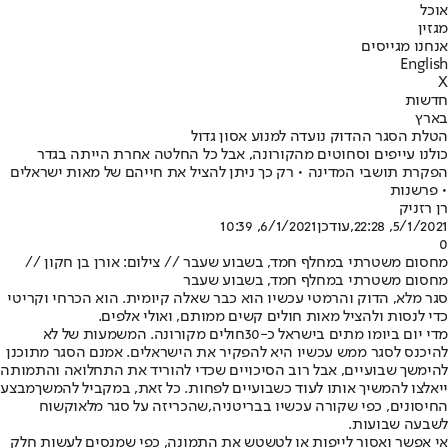
אוכל
מגזין
אנחנו מגייסים
English
X
חדשות
בארץ
הטלת הסגר ההדוק נועדה למנוע אסון גדול
כולנו עייפים וסחוטים מהקורונה, אבל כל החלטה אחרת הייתה בגדר
הפקרת תושבי המדינה • רק כך ניתן להציל את חייהם של מאות ישראלים
• פרשנות
רן רזניק
5/1/2021, 22:28
,עודכן
6/1/2021, 10:39
0
מחסום משטרתי במחלף חמד, בשבוע שעבר // צילום: אורן בן חקון //
מחסום משטרתי במחלף חמד, בשבוע שעבר
סגר מלא
, הדוק והרמטי עכשיו הוא כבר שאלה קיומית. הוא הכרחי וקריטי
כדי לנסות ולהציל מאות חולים קשים ממותם, ואולי אלפים.
מדי יום ביומו מתים בישראל כ-30
חולים מקורונה
. המשמעות של לא
להיכנס לסגר ממש עכשיו היא להפקיר את הישראלים. אמנם הסגר מתוכנן
להימשך שבועיים, אבל רוב הסיכויים שכדי להוריד את התחלואה והתמותה
ייאלצו להמשיך אותו לעוד כשבועיים לפחות. כל זאת, במקביל להמשך
מבצע
החיסונים
, כפי שקורה עכשיו בבריטניה,
שהכריזה על סגר מלא
וקשוח
לשבעה שבועות.
אי אפשר ואסור לייפות או לטשטש את התמונה, כפי שמנסים לעשות חלק