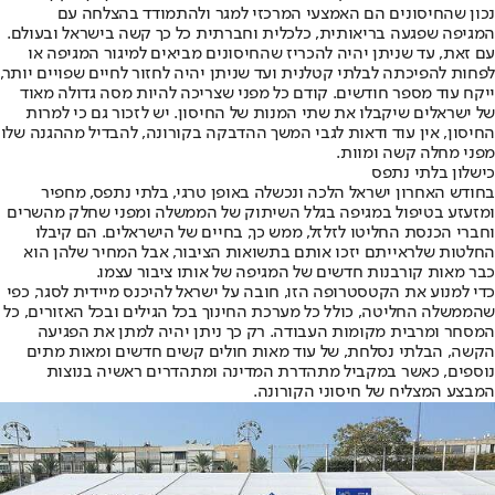
נכון שהחיסונים הם האמצעי המרכזי למגר ולהתמודד בהצלחה עם
המגיפה שפגעה בריאותית, כלכלית וחברתית כל כך קשה בישראל ובעולם.
עם זאת, עד שניתן יהיה להכריז שהחיסונים מביאים למיגור המגיפה או
לפחות להפיכתה לבלתי קטלנית ועד שניתן יהיה לחזור לחיים שפויים יותר,
ייקח עוד מספר חודשים. קודם כל מפני שצריכה להיות מסה גדולה מאוד
של ישראלים שיקבלו את שתי המנות של החיסון. יש לזכור גם כי למרות
החיסון, אין עוד ודאות לגבי המשך ההדבקה בקורונה, להבדיל מההגנה שלו
מפני מחלה קשה ומוות.
כישלון בלתי נתפס
בחודש האחרון ישראל הלכה ונכשלה באופן טרגי, בלתי נתפס, מחפיר
ומזעזע בטיפול במגיפה בגלל השיתוק של הממשלה ומפני שחלק מהשרים
וחברי הכנסת החליטו לזלזל, ממש כך, בחיים של הישראלים. הם קיבלו
החלטות שלראייתם יזכו אותם בתשואות הציבור, אבל המחיר שלהן הוא
כבר מאות קורבנות חדשים של המגיפה של אותו ציבור עצמו.
כדי למנוע את הקטסטרופה הזו, חובה על ישראל להיכנס מיידית לסגר, כפי
שהממשלה החליטה, כולל כל מערכת החינוך בכל הגילים ובכל האזורים, כל
המסחר ומרבית מקומות העבודה. רק כך ניתן יהיה למתן את הפגיעה
הקשה, הבלתי נסלחת, של עוד מאות חולים קשים חדשים ומאות מתים
נוספים, כאשר במקביל מתהדרת המדינה ומתהדרים ראשיה בנוצות
המבצע המצליח של חיסוני הקורונה.