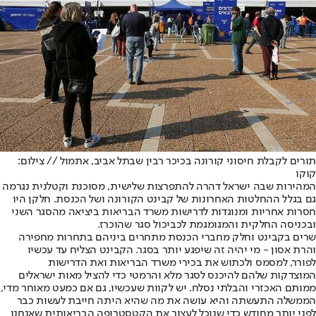
תורים לקבלת חיסוני קורונה בכיכר רבין שבתל אביב, אתמול // צילום:
קוקו
המהירות שבה ישראל דהרה להתפרצות שלישית, מסוכנת וקטלנית נגרמה
גם בגלל ההחלטות האחרונות של קבינט הקורונה ושל הכנסת. חלקן היו
חסרות אחריות ומנוגדות לדרישות משרד הבריאות ביציאה מהסגר השני
ובכניסה החלקית והמגומגמת לכביכול סגר שהוכרז.
שרים בקבינט וחלק מחברי הכנסת מתחרים ביניהם בתחרות מחפירה
והרת אסון - מי יהיה זה שיפגע יותר בסגר. הקבינט הצליח עד עכשיו
לפורר, למסמס ולכתוש את בכירי משרד הבריאות ואת הדרישות
המוצדקות שלהם להיכנס לסגר מלא והרמטי כדי להציל מאות ישראלים
ממותם האכזרי והבלתי נסלח. יש לקוות שעכשיו, גם אם כמעט מאוחר מדי,
הממשלה התעשתה והיא עושה את מה שהיא היתה חייבת לעשות כבר
לפני יותר מחודש כדי שנוכל לעצור את הקטסטרופה הבריאותית שאנחנו