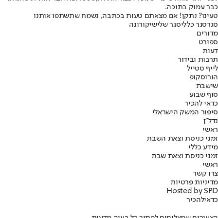
כבר עמוק בתוכה.
טעינו? נתקן! אם מצאתם טעות בכתבה, נשמח שתשתפו אותנו
סגר
סגר כללי
סגר שלישי
קורונה
מדורים
ספורט
דעות
תרבות ובידור
לייף סטייל
הורוסקופ
שישבת
סוף שבוע
כדאי להכיר
סיפור המשק הישראלי
נדל"ן
ראשי
זמני כניסת וצאת השבת
מידע כללי
זמני כניסת וצאת שבת
ראשי
צרו קשר
מדיניות פרטיות
Hosted by SPD
כדאי
להכיר