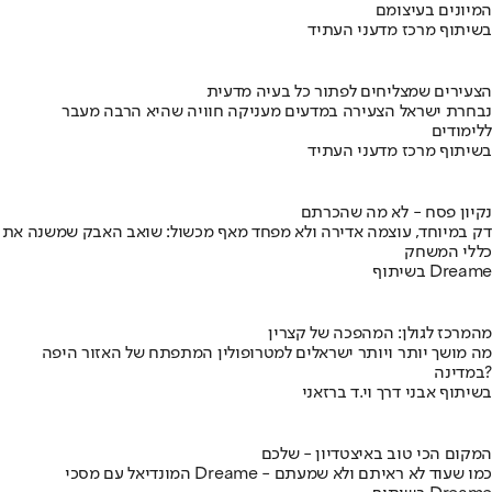
המיונים בעיצומם
בשיתוף מרכז מדעני העתיד
הצעירים שמצליחים לפתור כל בעיה מדעית
נבחרת ישראל הצעירה במדעים מעניקה חוויה שהיא הרבה מעבר
ללימודים
בשיתוף מרכז מדעני העתיד
נקיון פסח - לא מה שהכרתם
דק במיוחד, עוצמה אדירה ולא מפחד מאף מכשול: שואב האבק שמשנה את
כללי המשחק
בשיתוף Dreame
מהמרכז לגולן: המהפכה של קצרין
מה מושך יותר ויותר ישראלים למטרופולין המתפתח של האזור היפה
במדינה?
בשיתוף אבני דרך וי.ד ברזאני
המקום הכי טוב באיצטדיון - שלכם
המונדיאל עם מסכי Dreame - כמו שעוד לא ראיתם ולא שמעתם