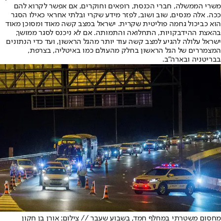
משרי הממשלה, חברי הכנסת, רופאים וחוקרים, אם אפשר לקרוא להם
ככה. אלה מנסים, שוב ושוב, לפזר מידע שקרי ובלתי אחראי כאילו הסגר
הוא כביכול גחמה פוליטית שקרית. ישראל במצב קשה מאוד ומסוכן מאוד
בהאצת ההידבקויות, התחלואה והתמותה. אם לא ניכנס לסגר ממושך,
ישראל עלולה להגיע למצב קשה עוד יותר מהגל הראשון, ועד כדי הנתונים
המצמררים של הגל הראשון בחלק מהעולם כמו באיטליה, בצרפת,
בבריטניה ובארה"ב.
מחסום משטרתי במחלף חמד, בשבוע שעבר // צילום: אורן בן חקון