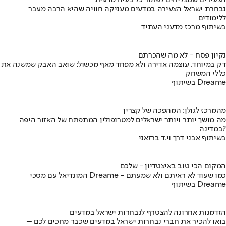
הצעירים שמצליחים לפתור כל בעיה מדעית
נבחרת ישראל הצעירה במדעים מעניקה חוויה שהיא הרבה מעבר
ללימודים
בשיתוף מרכז מדעני העתיד
נקיון פסח - לא מה שהכרתם
דק במיוחד, עוצמה אדירה ולא מפחד מאף מכשול: שואב האבק שמשנה את
כללי המשחק
בשיתוף Dreame
מהמרכז לגולן: המהפכה של קצרין
מה מושך יותר ויותר ישראלים למטרופולין המתפתח של האזור היפה
במדינה?
בשיתוף אבני דרך וי.ד ברזאני
המקום הכי טוב באיצטדיון - שלכם
המונדיאל עם מסכי Dreame - כמו שעוד לא ראיתם ולא שמעתם
בשיתוף Dreame
הזדמנות אחרונה להצטרף לנבחרות ישראל במדעים
בואו להכיר את חברי נבחרות ישראל במדעים שכבר מחכים לכם –