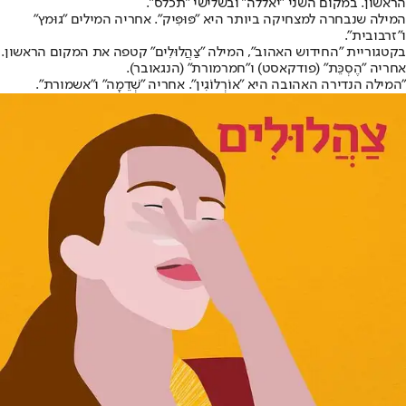
הראשון. במקום השני "יאללה" ובשלישי "תכלס".
המילה שנבחרה למצחיקה ביותר היא "פּוּפִּיק". אחריה המילים "גוּמץ"
ו"זרבובית".
בקטגוריית "החידוש האהוב", המילה "צַהֲלוּלִים" קטפה את המקום הראשון.
אחריה "הֶסְכֵּת" (פודקאסט) ו"חמרמורת" (הנגאובר).
"המילה הנדירה האהובה היא "אוֹרְלוֹגִין". אחריה "שְׁדֵמָה" ו"אשמורת".