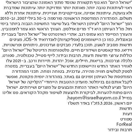
"ישראל היום" הוא גוף תקשורת שנוסד מתוך האמונה שהציבור הישראלי
ראוי לעיתונות טובה יותר, מאוזנת יותר ומדויקת יותר. עיתונות שמדברת
ולא צועקת. עיתונות אמינה, אובייקטיבית ועניינית. עיתונות אחרת וללא
תשלום. המהדורה המודפסת הראשונה פורסמה ב-30 ביולי 2007, וב-2010
הפך "ישראל היום" לעיתון הישראלי בעל שיעור החשיפה הגבוה ביותר בימי
חול. מו"ל העיתון היא ד"ר מרים אדלסון. העורך הראשי הוא עמר לחמנוביץ,
והעורך המייסד הוא עמוס רגב. אתרי האינטרנט של "ישראל היום" בעברית
ובאנגלית, כמו כן היישומונים (אפליקציות) לאנדרואיד ול-iOS, מציגים
חדשות מסביב לשעון, תוכן בלעדי, מבזקים ועדכונים, ניתוחים ופרשנויות,
וידיאו, פודקאסטים ושידורים חיים. פלטפורמות הדיגיטל של "ישראל היום"
כוללות ערוצי חדשות ודעות, תרבות ובידור, לייף סטייל, טכנולוגיה, ספורט,
כלכלה וצרכנות, בריאות, חיילים, אוכל, יהדות, תיירות ורכב. ב-2021 עלו
לאוויר האתר החדש והיישומון החדש של "ישראל היום" בעברית, במטרה
לספק לגולשים חוויה מהירה, עדכנית, בטוחה ונוחה. תכני המהדורה
המודפסת של העיתון זמינים גם באתר, במהדורה יומית מקוונת, ואפשר
לקבל אותם גם בניוזלטר. מועדון ההטבות הייחודי "הקליקה של ישראל
היום" מציע לגולשי האתר הנחות ומבצעים על מוצרים ושירותים. ישראל
היום פתוח להערות, לביקורת ולהצעות לשיפור מקהל הקוראים. פנו אלינו
במייל hayom@israelhayom.co.il.
יום ראשון, 15.3.2026
כ"ו באדר תשפ"ו
חדשות
דעות
ספורט
ForReal
תרבות ובידור