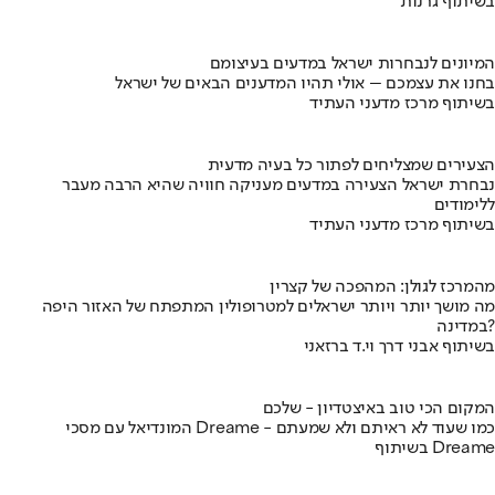
בשיתוף גרנות
המיונים לנבחרות ישראל במדעים בעיצומם
בחנו את עצמכם – אולי תהיו המדענים הבאים של ישראל
בשיתוף מרכז מדעני העתיד
הצעירים שמצליחים לפתור כל בעיה מדעית
נבחרת ישראל הצעירה במדעים מעניקה חוויה שהיא הרבה מעבר
ללימודים
בשיתוף מרכז מדעני העתיד
מהמרכז לגולן: המהפכה של קצרין
מה מושך יותר ויותר ישראלים למטרופולין המתפתח של האזור היפה
במדינה?
בשיתוף אבני דרך וי.ד ברזאני
המקום הכי טוב באיצטדיון - שלכם
המונדיאל עם מסכי Dreame - כמו שעוד לא ראיתם ולא שמעתם
בשיתוף Dreame