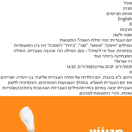
אוכל
מגזין
אנחנו מגייסים
English
X
תרבות
שפה ולשון
יום העברית: מהי מילת השנה? התוצאות
המילים "חיסון", "מטוש", "סגר", "בידוד" ו"מסכה" היו בין המועמדות
בתחרות, אבל מי לקחה? • וגם: המילה הכי אהובה בעברית, המילה
המצחיקה ביותר ועוד
רז ישראלי
5/1/2021, 12:27
,עודכן
5/1/2021, 16:22
0
היום, כ"א בטבת, יום הולדתו של מחיה העברית אליעזר בן-יהודה, מציינים
את יום העברית תשפ"א. במהלך השבועות האחרונים, האקדמיה ללשון
העברית יצאה במיזם בחירת
המילים העבריות האהובות ביותר
בקטגוריות
שונות, והרי התוצאות לפניכם.