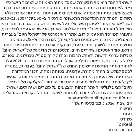
"ישראל היום" הוא גוף תקשורת שנוסד מתוך האמונה שהציבור הישראלי
ראוי לעיתונות טובה יותר, מאוזנת יותר ומדויקת יותר. עיתונות שמדברת
ולא צועקת. עיתונות אמינה, אובייקטיבית ועניינית. עיתונות אחרת וללא
תשלום. המהדורה המודפסת הראשונה פורסמה ב-30 ביולי 2007, וב-2010
הפך "ישראל היום" לעיתון הישראלי בעל שיעור החשיפה הגבוה ביותר בימי
חול. מו"ל העיתון היא ד"ר מרים אדלסון. העורך הראשי הוא עמר לחמנוביץ,
והעורך המייסד הוא עמוס רגב. אתרי האינטרנט של "ישראל היום" בעברית
ובאנגלית, כמו כן היישומונים (אפליקציות) לאנדרואיד ול-iOS, מציגים
חדשות מסביב לשעון, תוכן בלעדי, מבזקים ועדכונים, ניתוחים ופרשנויות,
וידיאו, פודקאסטים ושידורים חיים. פלטפורמות הדיגיטל של "ישראל היום"
כוללות ערוצי חדשות ודעות, תרבות ובידור, לייף סטייל, טכנולוגיה, ספורט,
כלכלה וצרכנות, בריאות, חיילים, אוכל, יהדות, תיירות ורכב. ב-2021 עלו
לאוויר האתר החדש והיישומון החדש של "ישראל היום" בעברית, במטרה
לספק לגולשים חוויה מהירה, עדכנית, בטוחה ונוחה. תכני המהדורה
המודפסת של העיתון זמינים גם באתר, במהדורה יומית מקוונת, ואפשר
לקבל אותם גם בניוזלטר. מועדון ההטבות הייחודי "הקליקה של ישראל
היום" מציע לגולשי האתר הנחות ומבצעים על מוצרים ושירותים. ישראל
היום פתוח להערות, לביקורת ולהצעות לשיפור מקהל הקוראים. פנו אלינו
במייל hayom@israelhayom.co.il.
יום שבת, 21.3.2026
ג' בניסן תשפ"ו
חדשות
דעות
ספורט
ForReal
תרבות ובידור