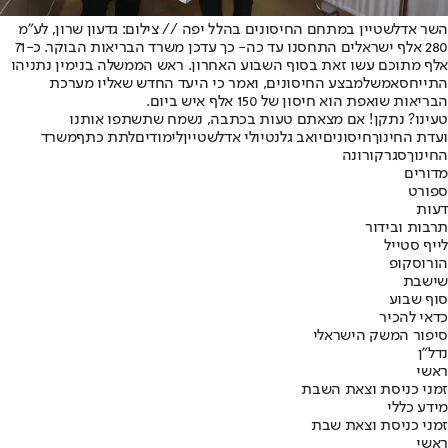
השר אדלשטיין במתחם החיסונים בהלל יפה // צילום: גדעון שרון, לע"מ
280 אלף ישראלים התחסנו עד כה
- כך עדכן משרד הבריאות הבוקר. כ-71
אלף מתוכם עשו זאת בסוף השבוע האחרון. ראש הממשלה בנימין נתניהו
התייחס
אמש
למבצע החיסונים, ואמר כי היעד החדש שאליו מערכת
הבריאות שואפת הוא חיסון של 150 אלף איש ביום.
טעינו? נתקן! אם מצאתם טעות בכתבה, נשמח שתשתפו אותנו
ועדת החינוך
חיסונים
יואב גלנט
יולי אדלשטיין
לימודים
לתת כתף
משרד
החינוך
סגר
קורונה
מדורים
ספורט
דעות
תרבות ובידור
לייף סטייל
הורוסקופ
שישבת
סוף שבוע
כדאי להכיר
סיפור המשק הישראלי
נדל"ן
ראשי
זמני כניסת וצאת השבת
מידע כללי
זמני כניסת וצאת שבת
ראשי