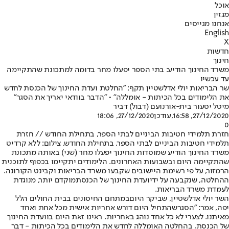
אוכל
מגזין
אנחנו מגייסים
English
X
חדשות
חינוך
משרד החינוך הודיע: בתי הספר יפעלו מחר בדומה למתכונת שהתקיימה
עד עכשיו
שר הבריאות יולי אדלשטיין תקף: "החלטת ועדת החינוך של הכנסת לחדש
את הלימודים בכל הכיתות - אומללה" • "הדבר בוודאי יאריך את הסגר"
מיטל יסעור בית-אור
נועם (דבול) דביר
27/12/2020, 16:58
,עודכן
27/12/2020, 18:06
0
חזרת תלמידי חטיבות הביניים לבתי הספר, בתחילת החודש // חזרת
תלמידי חטיבות הביניים לבתי הספר, בתחילת החודש, צילום: ללא קרדיט
משרד החינוך הודיע שמוסדות החינוך יפעלו מחר (שני) באותה מתכונת
שהתקיימה היום ובשבועות האחרונים
. הלימודים יתקיימו בכפוף ל
תוכנית
הרמזור
, על פי רשימת היישובים שקבעו משרד הבריאות וקבינט הקורונה.
ההחלטה, שנקבעה על ידי
ועדת החינוך של הכנסת
מוקדם יותר, מנוגדת
לעמדת משרד הבריאות.
השר יולי אדלשטיין, שביקר היום
במתחם החיסונים בבית החולים הלל
יפה, אמר: "ה
סגר
שהתחיל היום דורש אחריות אישית מכל אחת ואחד
מאיתנו. לצערי לא כל אחד נוהג באחריות. ראינו זאת היום בוועדת החינוך
של הכנסת, בהחלטה האומללה לחדש את הלימודים בכל הכיתות - דבר