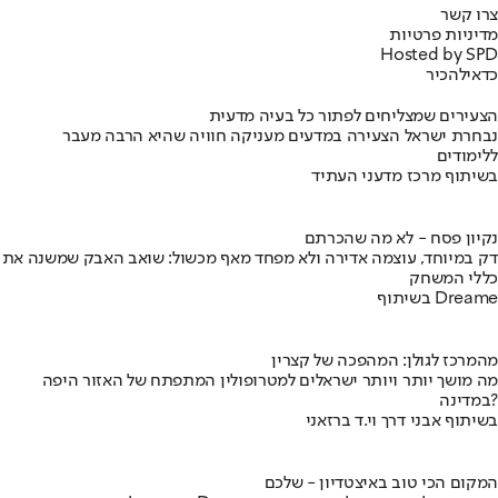
צרו קשר
מדיניות פרטיות
Hosted by SPD
כדאי
להכיר
הצעירים שמצליחים לפתור כל בעיה מדעית
נבחרת ישראל הצעירה במדעים מעניקה חוויה שהיא הרבה מעבר
ללימודים
בשיתוף מרכז מדעני העתיד
נקיון פסח - לא מה שהכרתם
דק במיוחד, עוצמה אדירה ולא מפחד מאף מכשול: שואב האבק שמשנה את
כללי המשחק
בשיתוף Dreame
מהמרכז לגולן: המהפכה של קצרין
מה מושך יותר ויותר ישראלים למטרופולין המתפתח של האזור היפה
במדינה?
בשיתוף אבני דרך וי.ד ברזאני
המקום הכי טוב באיצטדיון - שלכם