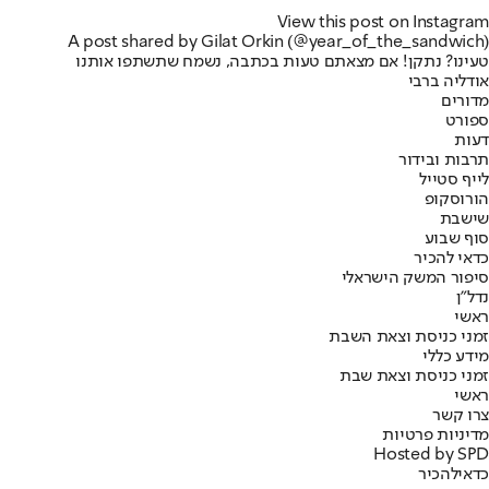
View this post on Instagram
A post shared by Gilat Orkin (@year_of_the_sandwich)
טעינו? נתקן! אם מצאתם טעות בכתבה, נשמח שתשתפו אותנו
אודליה ברבי
מדורים
ספורט
דעות
תרבות ובידור
לייף סטייל
הורוסקופ
שישבת
סוף שבוע
כדאי להכיר
סיפור המשק הישראלי
נדל"ן
ראשי
זמני כניסת וצאת השבת
מידע כללי
זמני כניסת וצאת שבת
ראשי
צרו קשר
מדיניות פרטיות
Hosted by SPD
כדאי
להכיר