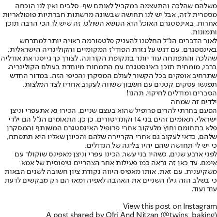
משלהם שהלכה והתעצמה במקביל לאותם שף-סלבים ואין לנו הוכחה
מספרית לזה, אבל יש לנו תחושה שבשונה מרשתות חברתיות פופולאריות
אחרות, באינסטגרם האוכל הוא הנושא השולט, זה שיש לו הכי הרבה תוכן
ותמונות.
לאור הדברים הנ"ל החלטנו להעניק פלטפורמה ראויה יותר למתרחש
באינסטגרם, עם דגש על גזרת הפודי'ז המקומיים והקולינריה הישראלית,
שהלכה והתפתחה עוד יותר בתקופת הקורונה. לצורך כך גייסנו את אודליה
ברבי, מומחית תוכן באינסטגרם עם התמחות מיוחדת בעולם הקולינריה,
שתרחיב אופקים בכל הקשור לעולם המסקרן והכיפי הזה. במדור החדש
תפגשו עסקים קטנים עם חשבון ששווה לעקוב אחריו לצד המלצות,
הסברים ומודלים לחיקוי. תהנו!
ילדים זה שמחה
הפעם בחרתי להרים פרופיל שהוא בעצם שניים. הכירו נא את
עפרי וניצן
ישראלי
, תאומים זהים בני 14 וקונדיטורים. כן כן, התאומים הנ"ל הם ילדי
פלא בתחומם וחוץ מלעקוב אחרי פרופיל האינסטגרם המשותף והמסקרן
שלהם, כדאי לעקוב גם אחרי הקריירה שלהם והכיוון שאליו היא תתפתח,
כי יש לי תחושה שהם יהיו בליגה של הגדולים.
לפני ארבע שנים, כשהיו בני עשר, הכינו עפרי וניצן מאפינס שוקולד עם
אימם. עד כאן זה נראה כמו פעילות אחר הצהריים טיפוסית של אמא
משקיענית. עם זאת, אותו מאפיס היווה נקודת ציון חשובה לשנים הבאות
כי בשלב הזה גילו השניים את האהבה לאפיה ומאז הם רק מבקשים לדעת
עוד ועוד.
View this post on Instagram
A post shared by Ofri And Nitzan (@twins_baking)