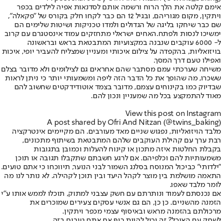
אימם קלטה את הלך הרוח ורשמה אותם לסדנאות אפיה לילדים בכפר
ויתקין, מקום מגוריהם, ובגיל 12 הם כבר לקחו חלק בקורס של "פקאלה",
שם כבר שיחקו בליגה של הגדולים ולמדו טכניקות ושיטות שלימים הם
ימשיכו לנסות ולפתח.
האחים ישראלי מתחזקים עמוד אינסטגרם עם קרוב
ל- 6000 עוקבים שנבנה במקצועיות המתבטאת בראש ובראשונה
בויזואליות, בהקפדה על צילום איכותי ומעניין שמצליח להעביר יופי, איכות
ואפילו טעם דרך המסך.
משיחה שערכתי עמם מסתבר שהם אחראים גם לצילומים ולא מדובר בצלם
ששכרו, מה שהופך את כל הדבר הזה ליפה ומשמעותי יותר כי ניתן לראות
שבדיוק כמו בקינוחים עצמם, מדובר בצמד אוטודידקטים שחשוב להם
מאוד להתמקצע בכל מה שמעניין ונכון להם.
View this post on Instagram
A post shared by Ofri And Nitzan (@twins_baking)
מלבד הויזואליות, נפגוש שניים מאד מעורבים. הם מקיימים אינטרקציה
רבת ערך עם קהילת העוקבים שלהם המתבטאת בשיתוף מתכונים,
בקבלת החלטות איזה מתכון או קינוח להעלות וכמובן בתגובות
משמעותיות להם וכלפיהם. אם לרגע חשבתם שתקבלו תגובה או תוכן
"ילדותי" כביכול המנוסח בסלנג השמור לבני הנוער, תיווכחו כי אתם טועים.
התאמה מושלמת בין מוצר לקהל היעד ובין תוכן לקהילה. לא נותר לנו מה
לומר מלבד שאפו.
אם נכנסתם לעמוד ונותרתם עם חשק עצבני למתוק, תוכלו לממש אותו ע"י
הזמנה מהשניים. כן כן, הם גם אנשי עסקים צעירים שמוכרים את
מרכולתם בהזמנה מראש ובאיסוף עצמי מכפר ויתקין.
לשחק עם האוכל? זה יכול להיות כיף אם אתם טובים בזה