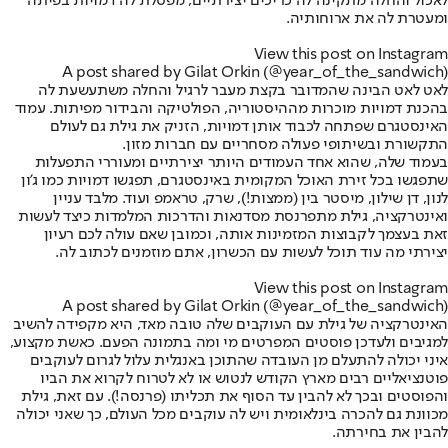
לאכול והחלה מתקינה לה כריכים יצירתיים, מפסלת לה דמויות בפיתה
ומעטרת לה את ארוחותיה.
View this post on Instagram
A post shared by Gilat Orkin (@year_of_the_sandwich)
לאט לאט הבינה שהמדובר בקצת מעבר לרגיל והחלה משתעשעת לה
בהכנת דמויות מוכרות מההיסטוריה, הפולטיקה והבידור מפיתות. עמוד
האינסטגרם שפתחה לכבוד אותן דמויות, הזניק את גילת גם לעולם
התקשורת ובשיתופי פעולה מסחריים עם חברות מזון.
בעמוד שלה, שהוא אחד העמודים היותר יצירתיים ומעוררי התפעלות
שתפגשו בכל זירת האוכל המקומית באינסטגרם, תפגשו דמויות כמו ג'ון
לנון, דן שילון, מיסטר בין (ממצות!), שרק, טראמפ ועוד. מלבד עניין
ואינטרקציה, גילת מתפרנסת מסדנאות והדרכות המלמדות כיצד לעשות
זאת בעצמך לקבוצות המזמינות אותה, וכמובן שאם עולה לכם רעיון
יצירתי מה עוד תוכל לעשות עם הכשרון, אתם מוזמנים לכתוב לה.
View this post on Instagram
A post shared by Gilat Orkin (@year_of_the_sandwich)
האינטרקציה של גילת עם העוקבים שלה טובה מאד, היא מקפידה להשיב
למגיבים ולעדכן פוסטים המפרטים מי ומה בתמונה הפעם. כאשת מקצוע,
איני יכולה להתעלם מן העובדה שהתוכן באנגלית עלול לגרום לעוקבים
פוטנציאליים רבים מארץ הקודש לנטוש או לא לטרוח לקרוא את הביו
והפוסטים ובכך לא להבין עד הסוף את תכליתו (פרנסה!). עם זאת, גילת
מכוונת גם להכרה בינלאומית ויש לה עוקבים מכל העולם, כך שאני יכולה
להבין את בחירתה.