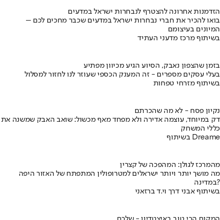
הזדמנות אחרונה להצטרף לנבחרות ישראל במדעים
בואו להכיר את חברי נבחרות ישראל במדעים שכבר מחכים לכם –
המיונים בעיצומם
בשיתוף מרכז מדעני העתיד
בזמן שהצפון נאבק, הסיוע הגיע מכיוון מפתיע
בעלי עסקים מספרים - זה המענק הכספי שעוזר לנו לחזור למסלול
בשיתוף מזרחי טפחות
נקיון פסח - לא מה שהכרתם
דק במיוחד, עוצמה אדירה ולא מפחד מאף מכשול: שואב האבק שמשנה את
כללי המשחק
בשיתוף Dreame
מהמרכז לגולן: המהפכה של קצרין
מה מושך יותר ויותר ישראלים למטרופולין המתפתח של האזור היפה
במדינה?
בשיתוף אבני דרך וי.ד ברזאני
המקום הכי טוב באיצטדיון - שלכם