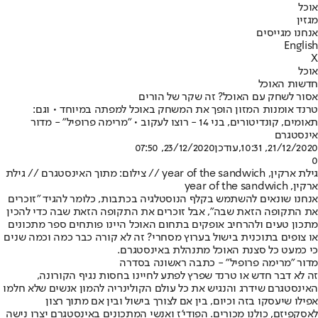
אוכל
מגזין
אנחנו מגייסים
English
X
אוכל
חדשות האוכל
אסור לשחק עם האוכל? זה שקר של הורים
טרנד אומנות המזון הופך את המשחק באוכל למפתה במיוחד • וגם:
תאומים, קונדיטורים, בני 14 - רוצו לעקוב • "מרימה פרופיל" - מדור
אינסטגרם
21/12/2020, 10:31
,עודכן
23/12/2020, 07:50
0
גילת ארקין, year of the sandwich // צילום: מתוך האינסטגרם // גילת
ארקין, year of the sandwich
אנחנו שונאים להשתמש בקלף הנוסטלגיה בכתבות, כלומר להגיד "זוכרים
את התקופה הזאת שבה", אבל זוכרים את התקופה הזאת שבה כדי להכין
מתכון טעים ולהרחיב אופקים בתחום האוכל היינו פותחים ספר מתכונים
או צופים בתוכנית בישול בערוץ מסחרי? זה לא קורה כבר כמה וכמה שנים
כי כמעט כל סצנת האוכל מתנהלת באינסטגרם.
מדור "מרימה פרופיל" - כתבה ראשונה בסדרה
זה לא דבר חדש או טרנד שפרץ לפתע לחיינו בחסות נגיף הקורונה,
האינסטגרם שידרג והנגיש את כל עולם הקולינריה להמון אנשים שלא חלמו
אפילו שיעסקו בזה וכיום, בין אם לצורך בישול ובין אם מתוך רצון
לאסקפיזם, כולנו מכורים. הפודי'ז ואנשי המתכונים באינסטגרם יצרו נישה