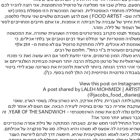
הפעם, בחלק שבו אני ממליצה על פרופיל מהתפוצות, אני רוצה להכיר לכם
את
לילה מוחמדי האוסטרלית
. האישה המוכשרת הזו מפסלת במזון (יש
לזה שם- FOOD ARTIST ) ואם לרגע חשבתם שלשים שני עיגולי מלפפון,
זית וחיוך של עגבניה על חביתה זו אומנות, אז אתם חייבים ומחוייבים לסור
אל העמוד של לילה, ומהר.
בעמוד תצפו מקרוב בפורטרטים מפירה ושעועית שחורה, את המכשפה
משלגיה מפטריות יער ונודלס ועוד רבים וטובים אך בלתי אכילים, כי
אומנות לא אוכלים. לילה מתחזקת פרופיל עם לא פחות מ- 259 אלף
עוקבים ומעוטרת ב"וי כחול", חלומם של רבים.
היא מעלה המון סרטונים, אינני יודעת לומר אם היא עושה זאת כי מוכח
שויזואליות של סרטון מקבלת הרבה יותר חשיפה מבחינת האלגוריתם או
כי זוהי הדרך הנוחה ביותר להראות ולהוכיח את כשרונה שבא לידי ביטוי
בעבודה פדנטית וסיזיפית (זה הולך לפח בסוף, כן?).
View this post on Instagram
A post shared by LALEH MOHMEDI | ARTIST
(@jacobs_food_diaries)
מקבילתה הצברית, גילת אורקין
, היא כשרון עולה בשמי הארץ, שאני
עוקבת אחריה כבר שנים בציפיה ליצירה הבאה. אם השם לא אומר לכם
כלום נגלה לכם את שמה האינסטגרמי - YEAR OF THE SANDWICH. זה
כבר נשמע יותר מוכר אה?
הכל התחיל לפני חמש שנים, כשבתה המתוקה של גילת אמרה שהכריכים
שהיא מכינה לה אפעס לא משהו והיא הטילה סוג של סנקציה על אכילתם.
גילת, כיאה לאמא המשקיענית שהיא, חיפשה דרך לגרום ליורשת העצר