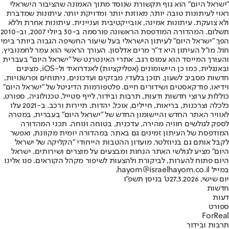
"ישראל היום" הוא גוף תקשורת שנוסד מתוך האמונה שהציבור הישראלי
ראוי לעיתונות טובה יותר, מאוזנת יותר ומדויקת יותר. עיתונות שמדברת
ולא צועקת. עיתונות אמינה, אובייקטיבית ועניינית. עיתונות אחרת וללא
תשלום. המהדורה המודפסת הראשונה פורסמה ב-30 ביולי 2007, וב-2010
הפך "ישראל היום" לעיתון הישראלי בעל שיעור החשיפה הגבוה ביותר בימי
חול. מו"ל העיתון היא ד"ר מרים אדלסון. העורך הראשי הוא עמר לחמנוביץ,
והעורך המייסד הוא עמוס רגב. אתרי האינטרנט של "ישראל היום" בעברית
ובאנגלית, כמו כן היישומונים (אפליקציות) לאנדרואיד ול-iOS, מציגים
חדשות מסביב לשעון, תוכן בלעדי, מבזקים ועדכונים, ניתוחים ופרשנויות,
וידיאו, פודקאסטים ושידורים חיים. פלטפורמות הדיגיטל של "ישראל היום"
כוללות ערוצי חדשות ודעות, תרבות ובידור, לייף סטייל, טכנולוגיה, ספורט,
כלכלה וצרכנות, בריאות, חיילים, אוכל, יהדות, תיירות ורכב. ב-2021 עלו
לאוויר האתר החדש והיישומון החדש של "ישראל היום" בעברית, במטרה
לספק לגולשים חוויה מהירה, עדכנית, בטוחה ונוחה. תכני המהדורה
המודפסת של העיתון זמינים גם באתר, במהדורה יומית מקוונת, ואפשר
לקבל אותם גם בניוזלטר. מועדון ההטבות הייחודי "הקליקה של ישראל
היום" מציע לגולשי האתר הנחות ומבצעים על מוצרים ושירותים. ישראל
היום פתוח להערות, לביקורת ולהצעות לשיפור מקהל הקוראים. פנו אלינו
במייל hayom@israelhayom.co.il.
יום שישי, 27.3.2026
ט' בניסן תשפ"ו
חדשות
דעות
ספורט
ForReal
תרבות ובידור