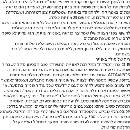
דרום לצפון. עשרות נקודות קטנות צצו על המכ"ם בסטי"ל. הלוי החליט לא
לבדוק את כל האוניות שמפליגות בכיוון צפון־מערב, שיעדיהן הם כנראה
נמלים באפריקה, ולהתמקד באוניות שמפליגות צפון־מזרחה, ושעתידות
להגיע לסוריה וללבנון. היו שם 25 אוניות כאלה.
הוא בדק את המסלול המשוער ואת המהירות של כל אחת מהאוניות, ומצא
אחת שמסלולה אמור לעבור סמוך לחופי תל אביב. בשלב הזה החליט
לחשוף בפני הצוות שלו שמדובר כנראה באונייה עוינת. הוא עדיין לא סיפר
להם שהיא נושאת מחבלים.
האונייה יצאה מהנמל המצרי, בעוד הספינה הישראלית מלווה אותה
מרחוק. זה היה לילה חשוך מאוד, ללא ירח, והאדרנלין על הסטי"ל היה
בשמיים.
ריח של סולר באוויר
23:15.
אח"י "מולדת" מתקרבת לאונייה החשודה. פנס הקסנון נדלק לשבריר
שנייה, כדי שיהיה אפשר לראות את שם האונייה. הכיתוב נראה בבירור:
ATTAVIROS. אחרי עוד כמה פלאשים קצרים, מתגלה הדלת המיוחדת
בדופן. עכשיו מספר הלוי לצוות שהאונייה נושאת מחבלים, ושאסור לאפשר
לה בשום אופן להגיע לחוף או לעצור. "ידעתי שכל עוד האונייה בתנועה, אי
אפשר לפתוח את הדלת ולהוריד את המחבלים בסירות הגומי", הוא אומר.
23:37.
קציני הקשר של הסטי"ל פונים אל ה"אטבירוס" בערוץ קשר בינלאומי
ומבקשים ממנה לשנות נתיב ולנוע לכיוון צפון־מערב. קברניט האונייה
הפנמית משיב שהוא נמצא במים טריטוריאליים מצריים, וממשיך בדרכו.
00:09.
הלוי מבקש מהמפקדה בתל אביב אישור לירי אזהרה, ומקבל. כשהוא
נמצא במרחק של כ־500 קילומטרים מה"אטבירוס", היא משנה לפתע כיוון
ומתחילה להפליג חזרה לעבר פורט סעיד. מפקד הסטי"ל נאלץ לקבל
החלטה קריטית.