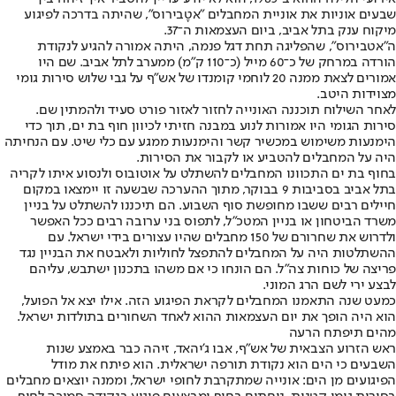
שבעים אוניות את אוניית המחבלים "אטָבירוס", שהיתה בדרכה לפיגוע
מיקוח ענק בתל אביב, ביום העצמאות ה־37.
ה"אטבירוס", שהפליגה תחת דגל פנמה, היתה אמורה להגיע לנקודת
הורדה במרחק של כ־60 מייל (כ־110 ק"מ) ממערב לתל אביב. שם היו
אמורים לצאת ממנה 20 לוחמי קומנדו של אש"ף על גבי שלוש סירות גומי
מצוידות היטב.
לאחר השילוח תוכננה האונייה לחזור לאזור פורט סעיד ולהמתין שם.
סירות הגומי היו אמורות לנוע במבנה חזיתי לכיוון חוף בת ים, תוך כדי
הימנעות משימוש במכשיר קשר והימנעות ממגע עם כלי שיט. עם הנחיתה
היה על המחבלים להטביע או לקבור את הסירות.
בחוף בת ים התכוונו המחבלים להשתלט על אוטובוס ולנסוע איתו לקריה
בתל אביב בסביבות 9 בבוקר, מתוך ההערכה שבשעה זו יימצאו במקום
חיילים רבים ששבו מחופשת סוף השבוע. הם תיכננו להשתלט על בניין
משרד הביטחון או בניין המטכ"ל, לתפוס בני ערובה רבים ככל האפשר
ולדרוש את שחרורם של 150 מחבלים שהיו עצורים בידי ישראל. עם
ההשתלטות היה על המחבלים להתפצל לחוליות ולאבטח את הבניין נגד
פריצה של כוחות צה"ל. הם הונחו כי אם משהו בתכנון ישתבש, עליהם
לבצע ירי לשם הרג המוני.
כמעט שנה התאמנו המחבלים לקראת הפיגוע הזה. אילו יצא אל הפועל,
הוא היה הופך את יום העצמאות ההוא לאחד השחורים בתולדות ישראל.
מהים תיפתח הרעה
ראש הזרוע הצבאית של אש"ף, אבו ג'יהאד, זיהה כבר באמצע שנות
השבעים כי הים הוא נקודת תורפה ישראלית. הוא פיתח את מודל
הפיגועים מן הים: אונייה שמתקרבת לחופי ישראל, וממנה יוצאים מחבלים