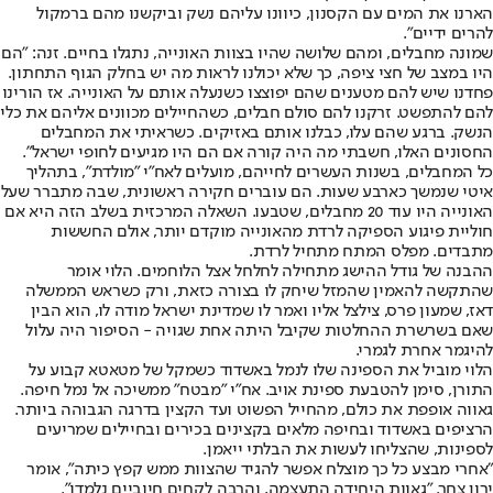
הארנו את המים עם הקסנון, כיוונו עליהם נשק וביקשנו מהם ברמקול
להרים ידיים".
שמונה מחבלים, ומהם שלושה שהיו בצוות האונייה, נתגלו בחיים. זנה: "הם
היו במצב של חצי ציפה, כך שלא יכולנו לראות מה יש בחלק הגוף התחתון.
פחדנו שיש להם מטענים שהם יפוצצו כשנעלה אותם על האונייה. אז הורינו
להם להתפשט. זרקנו להם סולם חבלים, כשהחיילים מכוונים אליהם את כלי
הנשק. ברגע שהם עלו, כבלנו אותם באזיקים. כשראיתי את המחבלים
החסונים האלו, חשבתי מה היה קורה אם הם היו מגיעים לחופי ישראל".
כל המחבלים, בשנות העשרים לחייהם, מועלים לאח"י "מולדת", בתהליך
איטי שנמשך כארבע שעות. הם עוברים חקירה ראשונית, שבה מתברר שעל
האונייה היו עוד 20 מחבלים, שטבעו. השאלה המרכזית בשלב הזה היא אם
חוליית פיגוע הספיקה לרדת מהאונייה מוקדם יותר, אולם החששות
מתבדים. מפלס המתח מתחיל לרדת.
ההבנה של גודל ההישג מתחילה לחלחל אצל הלוחמים. הלוי אומר
שהתקשה להאמין שהמזל שיחק לו בצורה כזאת, ורק כשראש הממשלה
דאז, שמעון פרס, צילצל אליו ואמר לו שמדינת ישראל מודה לו, הוא הבין
שאם בשרשרת ההחלטות שקיבל היתה אחת שגויה - הסיפור היה עלול
להיגמר אחרת לגמרי.
הלוי מוביל את הספינה שלו לנמל באשדוד כשמקל של מטאטא קבוע על
התורן, סימן להטבעת ספינת אויב. אח"י "מבטח" ממשיכה אל נמל חיפה.
גאווה אופפת את כולם, מהחייל הפשוט ועד הקצין בדרגה הגבוהה ביותר.
הרציפים באשדוד ובחיפה מלאים בקצינים בכירים ובחיילים שמריעים
לספינות, שהצליחו לעשות את הבלתי ייאמן.
"אחרי מבצע כל כך מוצלח אפשר להגיד שהצוות ממש קפץ כיתה", אומר
ירון צחר. "גאוות היחידה התעצמה, והרבה לקחים חיוביים נלמדו".