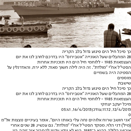
כך סיכל חיל הים פיגוע גדול בלב הקריה
28 המחבלים שעל האונייה "אטבירוס" היו בדרכם לחרב לנו את יום
העצמאות 1985 • ללוחמי חיל הים היו תוכניות אחרות
הסטי"ל אח"י "מולדת". זה היה לילה חשוך מאוד, ללא ירח, והאדרנלין על
הספינה היה בשמיים
מוספים
שישבת
כך סיכל חיל הים פיגוע גדול בלב הקריה
28 המחבלים שעל האונייה "אטבירוס" היו בדרכם לחרב לנו את יום
העצמאות 1985 • ללוחמי חיל הים היו תוכניות אחרות
מיכל יעקב יצחקי
12/4/2013, 11:12
,עודכן
16/4/2013, 05:41
0
"אני חושב שרוח אלוהים נחה עלי באותו היום", אומר בעיניים נוצצות אל"מ
(מיל') דני הלוי, מפקד הסטי"ל אח"י "מולדת". גם עכשיו, 28 שנים אחרי
אירועי הלילה ההוא ב־1985, הוא לא יודע עדיין להסביר איך זיהה בין