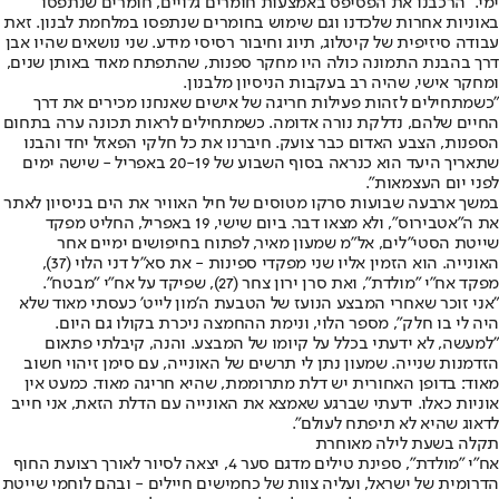
ימי. "הרכבנו את הפסיפס באמצעות חומרים גלויים, חומרים שנתפסו
באוניות אחרות שלכדנו וגם שימוש בחומרים שנתפסו במלחמת לבנון. זאת
עבודה סיזיפית של קיטלוג, תיוג וחיבור רסיסי מידע. שני נושאים שהיו אבן
דרך בהבנת התמונה כולה היו מחקר ספנות, שהתפתח מאוד באותן שנים,
ומחקר אישי, שהיה רב בעקבות הניסיון מלבנון.
"כשמתחילים לזהות פעילות חריגה של אישים שאנחנו מכירים את דרך
החיים שלהם, נדלקת נורה אדומה. כשמתחילים לראות תכונה ערה בתחום
הספנות, הצבע האדום כבר צועק. חיברנו את כל חלקי הפאזל יחד והבנו
שתאריך היעד הוא כנראה בסוף השבוע של 20-19 באפריל - שישה ימים
לפני יום העצמאות".
במשך ארבעה שבועות סרקו מטוסים של חיל האוויר את הים בניסיון לאתר
את ה"אטבירוס", ולא מצאו דבר. ביום שישי, 19 באפריל, החליט מפקד
שייטת הסטי"לים, אל"מ שמעון מאיר, לפתוח בחיפושים ימיים אחר
האונייה. הוא הזמין אליו שני מפקדי ספינות - את סא"ל דני הלוי (37),
מפקד אח"י "מולדת", ואת סרן ירון צחר (27), שפיקד על אח"י "מבטח".
"אני זוכר שאחרי המבצע הנועז של הטבעת ה'מון לייט' כעסתי מאוד שלא
היה לי בו חלק", מספר הלוי, ונימת ההחמצה ניכרת בקולו גם היום.
"למעשה, לא ידעתי בכלל על קיומו של המבצע. והנה, קיבלתי פתאום
הזדמנות שנייה. שמעון נתן לי תרשים של האונייה, עם סימן זיהוי חשוב
מאוד: בדופן האחורית יש דלת מתרוממת, שהיא חריגה מאוד. כמעט אין
אוניות כאלו. ידעתי שברגע שאמצא את האונייה עם הדלת הזאת, אני חייב
לדאוג שהיא לא תיפתח לעולם".
תקלה בשעת לילה מאוחרת
אח"י "מולדת", ספינת טילים מדגם סער 4, יצאה לסיור לאורך רצועת החוף
הדרומית של ישראל, ועליה צוות של כחמישים חיילים - ובהם לוחמי שייטת