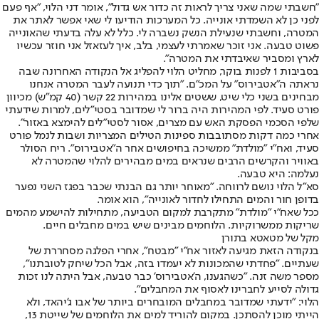
"חשבתי שמה שאני צריך לראות זה כדור אש גדול", אומר דני הלוי, "אף פעם
לפני כן לא השמדתי אונייה. כל המערכות הודיעו לי שאי אפשר לאתר את
המטרה, וחשבתי שנעילת הנשק נשברה לי. כלל לא עלה בדעתי שהאונייה
פשוט טבעה. אני זוכר שאמרתי לעצמי, בלב, איך לעזאזל אני חוזר עכשיו
לארץ ומסביר שאיבדתי את המטרה".
בסביבות 1 לפנות בוקר, מחליט הלוי להפליג אל הנקודה האחרונה שבה
נראתה ה"אטבירוס" על המכ"ם. "תוך כדי תנועה לעבר המטרה אנחנו
מבחינים בשני כלי שיט, ששטים אלינו במהירות 22 קשר (40 קמ"ש) מכיוון
פורט סעיד. לפי המהירות היה ברור לי שמדובר בסטי"לים, למרות שידעתי
שלפי הסכמי הפסקת האש עם מצרים, אסור לסטי"לים להימצא באזור".
אחרי כמה דקות מסתובבות ספינות הטילים המצריות ושבות לנמל פורט
סעיד, ואח"י "מולדת" ממשיכה בחיפושים אחר ה"אטבירוס". ריח הסולר
באוויר והקרשים הרבים שנראים במים מבהירים להלוי שהמטרה לא
נעלמה: היא טבעה.
סא"ל הלוי נושם לרווחה. "מאוחר יותר גם הבנתי שכבר בפגז השני נפער
בדופן חור והמים התחילו לחדור לאונייה", הוא אומר.
ככל שאח"י "מולדת" מתקרבת למקום הטביעה, מתחילות להישמע מהמים
שריקות ממשרוקיות. הלוחמים מבינים שיש במים מחבלים חיים.
מקל של מטאטא בתורן
בנקודה הזאת מגיעה לאזור אח"י "מבטח", אחרי הפלגה מסחררת של
שעתיים. "פחדתי שהמכונות לא יעמדו בזה, אבל הכל שיחק לטובתנו",
מספר משה זנה. "כשהגענו, ה'אטבירוס' כבר טבעה, אבל היתה לנו זכות
גדולה לסייע לחברינו לאסוף את המחבלים".
הלוי: "ידעתי שמדובר במחבלים המובחרים ביותר של אבו ג'יהאד, ולא
הייתי מוכן להסתכן. במקום להוריד למים את הלוחמים של שייטת 13,