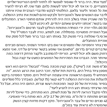
"מצד אחד, היה ברור לי שאסור לאפשר לה לחזור למים הטריטוריאליים
המצריים, כי אז אני לא יכול יותר לעשות כלום. מצד שני, לא רציתי להעיר
את כל האזור וליצור בלאגן. החלטתי לבקש מדוברי הערבית שהיו איתנו
לדבר עם האנשים שעל ה'אטבירוס' ולבקש מהם לשנות את נתיב ההפלגה.
כל מה שעניין אותי בשלב הזה היה להרחיק אותם מחופי הארץ. המחבלים
ענו בקשר: 'אנחנו יודעים שאתם יהודים, לא ניכנע לכם'".
00:30.
הלוי יורה ירי הפחדה מתותח הוולקן לעבר חרטום ה"אטבירוס",
אבל האונייה ממשיכה במסלולה. ואז, לפתע, נורה לעבר הסטי"ל טיל
אר.פי.ג'י שמלווה בירי מנשק קל. באותו רגע כבר ברור מעל לכל ספק שזו
אוניית המחבלים.
סרן צחר והספינה שלו נמצאים אי שם בקו הסיור הצפוני, כשהם מבינים
שדברים קורים בדרום. "פתאום אני שומע בקשר שיורים על דני, ואני נמצא
רחוק משם ולא יכול לסייע. הוריתי להסתובב ולקצר מרחק דרומה כמה
שיותר מהר. הגברנו את המהירות של המנועים כמעט עד קצה גבול
היכולת".
סג"מ משה זנה ("שיקו"), סגן קצין מכונה באח"י "מבטח" והיום הוא ראש
מספן ציוד בחיל הים, בדרגת תת־אלוף, זוכר היטב את הרגע ההוא. "זה
המחיש לי בפעם הראשונה איזו עוצמה יש לחיל הים. מפקד הספינה ביקש
להעלות את מהירות ההפלגה ל־40 קשר (75 קמ"ש), כשבדרך כלל מפליגים
בסיור במהירות של 20 קשר. המכונות רעשו וצרחו, החום היה נורא, אבל כל
מה שרציתי באותו רגע היה להגיע ליעד".
הלוי מקבל הוראה לירות על מנת לשתק. הוא מתרחק, כדי שיוכל לירות
פגזים מתותח ה־76 מ"מ. במרחק של 2.7 ק"מ, הוא פותח בירי מאסיבי.
42 פגזים נורים אל עבר ה"אטבירוס". מקץ דקות מדווח קצין הנשק
שהמטרה לא נראית עוד במכ"ם.