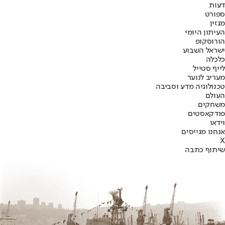
דעות
ספורט
מגזין
העיתון היומי
הורוסקופ
ישראל השבוע
כלכלה
לייף סטייל
מעריב לנוער
טכנולוגיה מדע וסביבה
העולם
משחקים
פודקאסטים
וידאו
אנחנו מגייסים
X
שיתוף כתבה