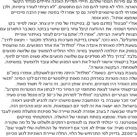
13 עם סירות הגומי שלהם, חיילי חוליית האזנה וחיילים מגדוד הקשר
הארצי. הלוי לא סיפר להם מה הם מחפשים. "לא רציתי לעורר ציפיות, ולכן
אמרתי להם שיוצאים לסיור. גם כך אמרו לי במטה שאין הרבה סיכויים
שנמצא אותה", הוא אומר.
אח"י "מבטח" (מדגם סער 2), בפיקודו של סרן ירון צחר, יצאה לסיור בקו
החוף הצפוני. את ההודעה קיבל צחר ביום שישי בבוקר, כשכבר התארגן עם
הצוות ליציאה הביתה. "אמרו לי: 'אתם צריכים לעזור באיתור אוניית
מחבלים'", הוא נזכר. "עשינו בדיקת מערכות בתהליך מקוצר - ויצאנו לדרך".
בשעת לילה מאוחרת איבדה אח"י "מולדת" את אחד המנועים, מה שהעמיד
בספק את יכולתה להמשיך בסיור. הלוי החליט להמשיך עם שלושה מנועים
בלבד. "בדרך כלל לא מפליגים עם שלושה מנועים אלא פשוט חוזרים לחוף,
אבל ביקשתי אישור לנטרל את ראש המנוע שלא עובד ולהמשיך במשימה.
לשמחתי, הבקשה אושרה".
בשבת בצהריים, כשאח"י "מולדת" היתה מדרום לאשקלון, אותרו במכ"ם
שלה כמה מטרות במרחק כמה מאות קילומטרים מדרום לקו הסיור. "תנאי
מזג האוויר היו מצוינים, וראינו אותן היטב. זה נראה לי חשוד מאוד,
וביקשתי אישור לצאת מתחומי קו הסיור כדי לבחון את המטרות מקרוב".
אחר הצהריים התקרבה "מולדת" למרחק של כ־50 ק"מ מנמל פורט סעיד.
"אני זוכר שעברה בי המחשבה שאם מישהו ירצה להגיע לפיגוע ראווה
בישראל, הוא יעשה את זה לפני יום העצמאות, והוא יבוא מהכיוון הזה.
ידעתי שבשעה 7 בערב אמורה לצאת שיירה של ספינות מתעלת סואץ לעבר
פורט סעיד, שנמצא בפתח הצפוני של התעלה. התמקמתי במיקום
אסטרטגי, כי יכולתי לראות בו לטווחים רחוקים ולשלוט על כל מה שקורה
בפורט סעיד. אני אפילו לא זוכר אם דיווחתי על ההחלטה שלי לעצור שם".
ב־22:00, בדיוק לפי התרחיש של הלוי, החלה שיירת האוניות לנוע מכיוון