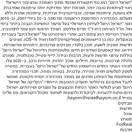
"ישראל היום" הוא גוף תקשורת שנוסד מתוך האמונה שהציבור הישראלי
ראוי לעיתונות טובה יותר, מאוזנת יותר ומדויקת יותר. עיתונות שמדברת
ולא צועקת. עיתונות אמינה, אובייקטיבית ועניינית. עיתונות אחרת וללא
תשלום. המהדורה המודפסת הראשונה פורסמה ב-30 ביולי 2007, וב-2010
הפך "ישראל היום" לעיתון הישראלי בעל שיעור החשיפה הגבוה ביותר בימי
חול. מו"ל העיתון היא ד"ר מרים אדלסון. העורך הראשי הוא עמר לחמנוביץ,
והעורך המייסד הוא עמוס רגב. אתרי האינטרנט של "ישראל היום" בעברית
ובאנגלית, כמו כן היישומונים (אפליקציות) לאנדרואיד ול-iOS, מציגים
חדשות מסביב לשעון, תוכן בלעדי, מבזקים ועדכונים, ניתוחים ופרשנויות,
וידיאו, פודקאסטים ושידורים חיים. פלטפורמות הדיגיטל של "ישראל היום"
כוללות ערוצי חדשות ודעות, תרבות ובידור, לייף סטייל, טכנולוגיה, ספורט,
כלכלה וצרכנות, בריאות, חיילים, אוכל, יהדות, תיירות ורכב. ב-2021 עלו
לאוויר האתר החדש והיישומון החדש של "ישראל היום" בעברית, במטרה
לספק לגולשים חוויה מהירה, עדכנית, בטוחה ונוחה. תכני המהדורה
המודפסת של העיתון זמינים גם באתר, במהדורה יומית מקוונת, ואפשר
לקבל אותם גם בניוזלטר. מועדון ההטבות הייחודי "הקליקה של ישראל
היום" מציע לגולשי האתר הנחות ומבצעים על מוצרים ושירותים. ישראל
היום פתוח להערות, לביקורת ולהצעות לשיפור מקהל הקוראים. פנו אלינו
במייל hayom@israelhayom.co.il.
מבזקים
חדשות
אוכל
תשחץ
ForReal
תרבות