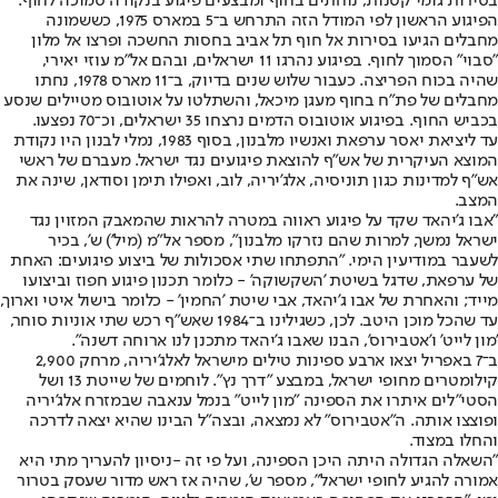
בסירות גומי קטנות, נוחתים בחוף ומבצעים פיגוע בנקודה סמוכה לחוף.
הפיגוע הראשון לפי המודל הזה התרחש ב־5 במארס 1975, כששמונה
מחבלים הגיעו בסירות אל חוף תל אביב בחסות החשכה ופרצו אל מלון
"סבוי" הסמוך לחוף. בפיגוע נהרגו 11 ישראלים, ובהם אל"מ עוזי יאירי,
שהיה בכוח הפריצה. כעבור שלוש שנים בדיוק, ב־11 מארס 1978, נחתו
מחבלים של פת"ח בחוף מעגן מיכאל, והשתלטו על אוטובוס מטיילים שנסע
בכביש החוף. בפיגוע אוטובוס הדמים נרצחו 35 ישראלים, וכ־70 נפצעו.
עד ליציאת יאסר ערפאת ואנשיו מלבנון, בסוף 1983, נמלי לבנון היו נקודת
המוצא העיקרית של אש"ף להוצאת פיגועים נגד ישראל. מעברם של ראשי
אש"ף למדינות כגון תוניסיה, אלג'יריה, לוב, ואפילו תימן וסודאן, שינה את
המצב.
"אבו ג'יהאד שקד על פיגוע ראווה במטרה להראות שהמאבק המזוין נגד
ישראל נמשך, למרות שהם נזרקו מלבנון", מספר אל"מ (מיל') ש', בכיר
לשעבר במודיעין הימי. "התפתחו שתי אסכולות של ביצוע פיגועים: האחת
של ערפאת, שדגל בשיטת 'השקשוקה' - כלומר תכנון פיגוע חפוז וביצועו
מייד; והאחרת של אבו ג'יהאד, אבי שיטת 'החמין' - כלומר בישול איטי וארוך,
עד שהכל מוכן היטב. לכן, כשגילינו ב־1984 שאש"ף רכש שתי אוניות סוחר,
'מון לייט' ו'אטבירוס', הבנו שאבו ג'יהאד מתכנן לנו ארוחה דשנה".
ב־7 באפריל יצאו ארבע ספינות טילים מישראל לאלג'יריה, מרחק 2,900
קילומטרים מחופי ישראל, במבצע "דרך נץ". לוחמים של שייטת 13 ושל
הסטי"לים איתרו את הספינה "מון לייט" בנמל ענאבה שבמזרח אלג'יריה
ופוצצו אותה. ה"אטבירוס" לא נמצאה, ובצה"ל הבינו שהיא יצאה לדרכה
והחלו במצוד.
"השאלה הגדולה היתה היכן הספינה, ועל פי זה -
ניסיון להעריך מתי היא
אמורה להגיע לחופי ישראל", מספר ש', שהיה אז ראש מדור שעסק בטרור