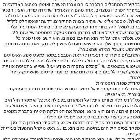
בחקירת המחבלים התברר כי הם עברו הכשרה ואומנו במיטב האקדמיות
במפרץ הפרסי ובמצרים. אחד מהם היה אחמד שחאדה עודה, הנציג הבכיר
של אבו ג'יהאד, שהצטרף להפלגה. "היתה לי הערכה גבוהה מאוד לחבר'ה
האלה", מספר אל"מ ש', שהיה בצוות החוקרים. "ידעתי שאסור לנו לזלזל
בהם. למשל, היה בחור אחד שהתעקש לא לדבר. בחומר המודיעיני עליו
קראתי שהוא קיבל ציון 43 במבחן במתמטיקה בסמסטר של שנת 80'.
כששאלתי אותו על זה הוא התאבן במקום. הוא חשב שאני מכיר כל
סנטימטר בגוף שלו, והבין שאין טעם להמשיך לשתוק. זאת דוגמה מצוינת
לשימוש מושכל במידע שמצטבר".
המחבלים סיפרו כי התאמנו לקראת המבצע במשך כמעט שנה. האימונים,
שהתקיימו באלג'יריה, התחלקו לשלב יבשתי ולשלב ימי, וכללו גם ניווט ימי
ושימוש במצפנים. ש': "קיבלנו בחקירות מידע יעיל, שסייע בתפיסת אוניית
הנשק 'קארין A' בים סוף 17 שנים אחר כך, ועוד פרטים שהשתיקה יפה
להם".
נקודת מפנה היסטורית
המחבלים הוחזקו בישראל במשך כחודש. הם שוחררו במסגרת עיסקת
ג'יבריל, במאי 1985.
סא"ל דני הלוי וצוותו קיבלו על תפקודם בפעולה את צל"ש מפקד חיל הים.
הלוי התקדם בחיל עד לדרגת אל"מ, ובתפקידו האחרון היה ראש מחלקת
תכנון וארגון. היום הוא בן 65, ומנהל את המחלקה הימית בחברת מנופים,
שעוסקת בקציר מלח בבריכות של מפעלי ים המלח.
ירון צחר השתחרר מחיל הים בדרגת אל"מ. בתפקידו האחרון היה סגן
מפקד בסיס חיל הים בחיפה. כיום הוא בן 55, ראש מינהל התפעול בעיריית
יקנעם.
"פיקוד על כלי שיט הוא הפיקוד הכי טוב שאדם יכול לחוות", אומר דני הלוי.