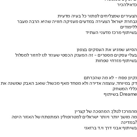
כדאי
להכיר
הצעירים שמצליחים לפתור כל בעיה מדעית
נבחרת ישראל הצעירה במדעים מעניקה חוויה שהיא הרבה מעבר
ללימודים
בשיתוף מרכז מדעני העתיד
הסיוע שמניע את העסקים בצפון
בעלי עסקים מספרים - זה המענק הכספי שעוזר לנו לחזור למסלול
בשיתוף מזרחי טפחות
נקיון פסח - לא מה שהכרתם
דק במיוחד, עוצמה אדירה ולא מפחד מאף מכשול: שואב האבק שמשנה את
כללי המשחק
בשיתוף Dreame
מהמרכז לגולן: המהפכה של קצרין
מה מושך יותר ויותר ישראלים למטרופולין המתפתח של האזור היפה
במדינה?
בשיתוף אבני דרך וי.ד ברזאני