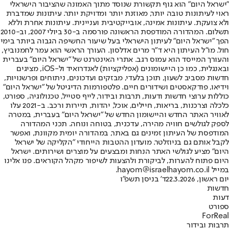
"ישראל היום" הוא גוף תקשורת שנוסד מתוך האמונה שהציבור הישראלי
ראוי לעיתונות טובה יותר, מאוזנת יותר ומדויקת יותר. עיתונות שמדברת
ולא צועקת. עיתונות אמינה, אובייקטיבית ועניינית. עיתונות אחרת וללא
תשלום. המהדורה המודפסת הראשונה פורסמה ב-30 ביולי 2007, וב-2010
הפך "ישראל היום" לעיתון הישראלי בעל שיעור החשיפה הגבוה ביותר בימי
חול. מו"ל העיתון היא ד"ר מרים אדלסון. העורך הראשי הוא עמר לחמנוביץ,
והעורך המייסד הוא עמוס רגב. אתרי האינטרנט של "ישראל היום" בעברית
ובאנגלית, כמו כן היישומונים (אפליקציות) לאנדרואיד ול-iOS, מציגים
חדשות מסביב לשעון, תוכן בלעדי, מבזקים ועדכונים, ניתוחים ופרשנויות,
וידיאו, פודקאסטים ושידורים חיים. פלטפורמות הדיגיטל של "ישראל היום"
כוללות ערוצי חדשות ודעות, תרבות ובידור, לייף סטייל, טכנולוגיה, ספורט,
כלכלה וצרכנות, בריאות, חיילים, אוכל, יהדות, תיירות ורכב. ב-2021 עלו
לאוויר האתר החדש והיישומון החדש של "ישראל היום" בעברית, במטרה
לספק לגולשים חוויה מהירה, עדכנית, בטוחה ונוחה. תכני המהדורה
המודפסת של העיתון זמינים גם באתר, במהדורה יומית מקוונת, ואפשר
לקבל אותם גם בניוזלטר. מועדון ההטבות הייחודי "הקליקה של ישראל
היום" מציע לגולשי האתר הנחות ומבצעים על מוצרים ושירותים. ישראל
היום פתוח להערות, לביקורת ולהצעות לשיפור מקהל הקוראים. פנו אלינו
במייל hayom@israelhayom.co.il.
יום ראשון, 22.3.2026
ד' בניסן תשפ"ו
חדשות
דעות
ספורט
ForReal
תרבות ובידור