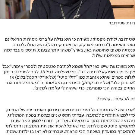
רינת שניידובר
שניידובר, ילידת מקסיקו, מעידה כי היא גדלה על ברכי מסורות הריאליזם
מאגי והאימה (״בורחס, מארקס, הוראסיו קירוגה״). היא החלה לכתוב
פנטזיה משום שחיפשה כאן, בארץ ״משהו יותר צבעוני, תוסס, מעבר למה
שרואים במציאות שלנו".
היא משוכנעת שיש כאן קהל שצמא לכתיבה פנטסטית ולספרי אימה, ״אבל
אין עדיין גושפנקא לכתיבה כזו". כמי שעלתה בגיל 18, לקח לשניידובר זמן
לגלות ספרים שהיא אוהבת כמו ״דולי סיטי״ (של אורלי קסטל בלום) או
״אדם בן כלב״ (של יורם קניוק) ובינתיים, היא אומרת, ״ניסיתי לחיות את
החיים בצורה הכי מופרעת, כדי שיהיה לי על מה לכתוב".
זה לא קצת... קיצוני?
״אני רוצה להתנסות בכל מיני דברים שחורגים מן האפרוריות של החיים,
כדי למצוא חומרים לכתיבה. עבדתי חמש שנים כצלמת במכון הפתולוגי,
וזה היה כמו לחיות בתוך סרט אימה. אחר כך חזרתי למשך כמה שנים
למקסיקו סיטי, שם נולדתי, כדי שאוכל להכיר את תת התרבות והתחלתי
להתאגרף במועדון בשכונה הכי נוראית, שבחיים לא ראו בו ילדות שמנת