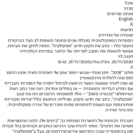
אוכל
מגזין
אנחנו מגייסים
English
X
חדשות
פנטזיה של אנדרדוג
הספרות הספקולטיבית סובלת שנים מחוסר תשומת לב מצד הביקורת
והענף כולו • כתב עת מקוון חדש, "ספקולציה", מנסה לתקן את העיוות,
ושואף להשוות את המצב לפריחה של הז'אנר בסדרות הטלוויזיה
דפנה לוי
25/11/2020, 17:04
,עודכן
27/11/2020, 12:43
0
מתוך "2018", יומן שנתי-שבועי וספר אמן של האמנית מאיה אטון החוגג
200 שנה להולדת פרנקנשטיין
42 שנה לאחר שנעשה הצעד הראשון לנרמול יחסיה של הספרות העברית
עם המדע הבדיוני והפנטזיה – או במילים אחרות, ראה אור כתב העת
המיתולוגי "פנטזיה 2000" – נולד למשפחת הז׳אנרים הזו אח קטן:
״ספקולציה״, כתב עת חדש, מקוון, שגיליונו הראשון כולל יצירות מקוריות
ומתורגמות וגם הצצות לתחומים פחות מוכרים של יצירה ספקולטיבית,
כמו ציור ושירה.
הצהרת הכוונות של המערכת נפתחת כך: ״בימים אלו, נדמה שהמציאות
משיגה את הדמיון". מותר להניח שכך הרגישו כותבים וקוראים בכל נקודת
זמן בהיסטוריה שבה התרחשו אירועים דרמטיים, אבל ב״ספקולציה״