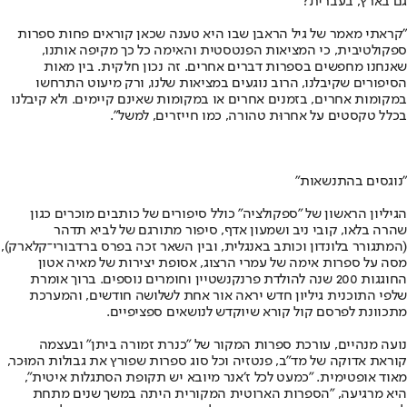
גם בארץ, בעברית?
״קראתי מאמר של גיל הראבן שבו היא טענה שכאן קוראים פחות ספרות
ספקולטיבית, כי המציאות הפנטסטית והאימה כל כך מקיפה אותנו,
שאנחנו מחפשים בספרות דברים אחרים. זה נכון חלקית. בין מאות
הסיפורים שקיבלנו, הרוב נוגעים במציאות שלנו, ורק מיעוט התרחשו
במקומות אחרים, בזמנים אחרים או במקומות שאינם קיימים. ולא קיבלנו
בכלל טקסטים על אחרוּת טהורה, כמו חייזרים, למשל".
"נוגסים בהתנשאות"
הגיליון הראשון של ״ספקולציה״ כולל סיפורים של כותבים מוכרים כגון
שהרה בלאו, קובי ניב ושמעון אדף, סיפור מתורגם של לביא תדהר
(המתגורר בלונדון וכותב באנגלית, ובין השאר זכה בפרס ברדבורי־קלארק),
מסה על ספרות אימה של עמרי הרצוג, אסופת יצירות של מאיה אטון
החוגגות 200 שנה להולדת פרנקנשטיין וחומרים נוספים. ברוך אומרת
שלפי התוכנית גיליון חדש יראה אור אחת לשלושה חודשים, והמערכת
מתכוונת לפרסם קול קורא שיוקדש לנושאים ספציפיים.
נועה מנהיים, עורכת ספרות המקור של ״כנרת זמורה ביתן״ ובעצמה
קוראת אדוקה של מד״ב, פנטזיה וכל סוג ספרות שפורץ את גבולות המוּכר,
מאוד אופטימית. ״כמעט לכל ז׳אנר מיובא יש תקופת הסתגלות איטית",
היא מרגיעה, "הספרות הארוטית המקורית היתה במשך שנים מתחת