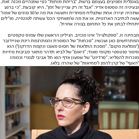
באנגלית ומפיצים בעצמם ברשת, "בריחת מוחות" כפי שמנהיים מכנה זאת,
ובעיניה זה פספוס אדיר. ״אבל זה רק עניין של זמן״, היא קובעת, "כי ברגע
שתהיה יצירה אחת שתצליח מסחרית ותעשה את מה ש'50 גוונים של אפור'
עשה לכתיבה הארוטית, או את מה ש'משחקי הכס' עשתה לפנטזיה, מו״לים
יתחילו לבחון את כל התחום בצורה אחרת".
מבחינה זו, ״ספקולציה״ אינו מכזיב. הגיליון הראשון שלו עמוס טקסטים
המתרחשים כאן ועכשיו. ״נוכחות״ של הסופרת והמתרגמת רינת שניידובר
(״ממלאת מקום״, ״מסכת התלאות של חסוס מאגנו ונקמת הדרקון״) הוא
סיפור פנטסטי מקומי מאוד; ״ניאום״ של לביא תדהר מתאר סביבות פיזיות
מוכרות להפליא; ״סרדיוט״ של שמעון אדף הוא תל אביבי לגמרי וכמוהו
״האגף״ של קרן להמן ו״מחיאות״ של שהרה בלאו.