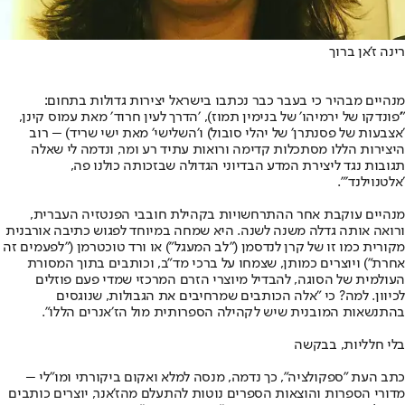
רינה ז'אן ברוך
מנהיים מבהיר כי בעבר כבר נכתבו בישראל יצירות גדולות בתחום:
"'פונדקו של ירמיהו׳ של בנימין תמוז), ׳הדרך לעין חרוד׳ מאת עמוס קינן,
׳אצבעות של פסנתרן׳ של יהלי סובול) ו׳השלישי׳ מאת ישי שריד) – רוב
היצירות הללו מסתכלות קדימה ורואות עתיד רע ומר, ונדמה לי שאלה
תגובות נגד ליצירת המדע הבדיוני הגדולה שבזכותה כולנו פה,
׳אלטנוילנד׳״.
מנהיים עוקבת אחר ההתרחשויות בקהילת חובבי הפנטזיה העברית,
ורואה אותה גדלה משנה לשנה. היא שמחה במיוחד לפגוש כתיבה אורבנית
מקורית כמו זו של קרן לנדסמן (״לב המעגל״) או ורד טוכטרמן (״לפעמים זה
אחרת״) ויוצרים כמותן, שצמחו על ברכי מד״ב, וכותבים בתוך המסורת
העולמית של הסוגה, להבדיל מיוצרי הזרם המרכזי שמדי פעם פוזלים
לכיוון. למה? כי "אלה הכותבים שמרחיבים את הגבולות, שנוגסים
בהתנשאות המובנית שיש לקהילה הספרותית מול הז׳אנרים הללו".
בלי חלליות, בבקשה
כתב העת ״ספקולציה״, כך נדמה, מנסה למלא ואקום ביקורתי ומו״לי –
מדורי הספרות והוצאות הספרים נוטות להתעלם מהז'אנר, יוצרים כותבים