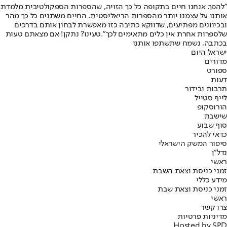
״להפך. אנחנו חיים בתקופה כל כך הזויה, שהספרות הספקולטיבית מלמדת
אותנו על עצמנו יותר מהספרות הריאליסטית. החיים משתנים כל כך מהר
ובכיוונים מפתיעים, שדווקא כתיבה כזו מאפשרת לבחון אותם בדרכים
שלספרות אחרת אין כלים מתאימים לכך".
טעינו? נתקן! אם מצאתם טעות
בכתבה, נשמח שתשתפו אותנו
ישראל היום
מדורים
ספורט
דעות
תרבות ובידור
לייף סטייל
הורוסקופ
שישבת
סוף שבוע
כדאי להכיר
סיפור המשק הישראלי
נדל"ן
ראשי
זמני כניסת וצאת השבת
מידע כללי
זמני כניסת וצאת שבת
ראשי
צרו קשר
מדיניות פרטיות
Hosted by SPD