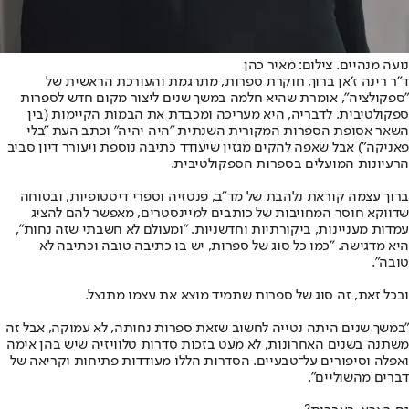
נועה מנהיים. צילום: מאיר כהן
ד״ר רינה ז׳אן ברוך, חוקרת ספרות, מתרגמת והעורכת הראשית של
"ספקולציה", אומרת שהיא חלמה במשך שנים ליצור מקום חדש לספרות
ספקולטיבית. לדבריה, היא מעריכה ומכבדת את הבמות הקיימות (בין
השאר אסופת הספרות המקורית השנתית ״היה יהיה״ וכתב העת ״בלי
פאניקה״) אבל שאפה להקים מגזין שיעודד כתיבה נוספת ויעורר דיון סביב
הרעיונות המועלים בספרות הספקולטיבית.
ברוך עצמה קוראת נלהבת של מד״ב, פנטזיה וספרי דיסטופיות, ובטוחה
שדווקא חוסר המחויבות של כותבים למיינסטרים, מאפשר להם להציג
עמדות מעניינות, ביקורתיות וחדשניות. ״ומעולם לא חשבתי שזה נחות״,
היא מדגישה. ״כמו כל סוג של ספרות, יש בו כתיבה טובה וכתיבה לא
טובה״.
ובכל זאת, זה סוג של ספרות שתמיד מוצא את עצמו מתנצל.
״במשך שנים היתה נטייה לחשוב שזאת ספרות נחותה, לא עמוקה, אבל זה
משתנה בשנים האחרונות, לא מעט בזכות סדרות טלוויזיה שיש בהן אימה
ואפלה וסיפורים על־טבעיים. הסדרות הללו מעודדות פתיחות וקריאה של
דברים מהשוליים".