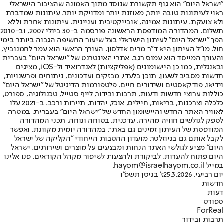
"ישראל היום" הוא גוף תקשורת שנוסד מתוך האמונה שהציבור הישראלי
ראוי לעיתונות טובה יותר, מאוזנת יותר ומדויקת יותר. עיתונות שמדברת
ולא צועקת. עיתונות אמינה, אובייקטיבית ועניינית. עיתונות אחרת וללא
תשלום. המהדורה המודפסת הראשונה פורסמה ב-30 ביולי 2007, וב-2010
הפך "ישראל היום" לעיתון הישראלי בעל שיעור החשיפה הגבוה ביותר בימי
חול. מו"ל העיתון היא ד"ר מרים אדלסון. העורך הראשי הוא עמר לחמנוביץ,
והעורך המייסד הוא עמוס רגב. אתרי האינטרנט של "ישראל היום" בעברית
ובאנגלית, כמו כן היישומונים (אפליקציות) לאנדרואיד ול-iOS, מציגים
חדשות מסביב לשעון, תוכן בלעדי, מבזקים ועדכונים, ניתוחים ופרשנויות,
וידיאו, פודקאסטים ושידורים חיים. פלטפורמות הדיגיטל של "ישראל היום"
כוללות ערוצי חדשות ודעות, תרבות ובידור, לייף סטייל, טכנולוגיה, ספורט,
כלכלה וצרכנות, בריאות, חיילים, אוכל, יהדות, תיירות ורכב. ב-2021 עלו
לאוויר האתר החדש והיישומון החדש של "ישראל היום" בעברית, במטרה
לספק לגולשים חוויה מהירה, עדכנית, בטוחה ונוחה. תכני המהדורה
המודפסת של העיתון זמינים גם באתר, במהדורה יומית מקוונת, ואפשר
לקבל אותם גם בניוזלטר. מועדון ההטבות הייחודי "הקליקה של ישראל
היום" מציע לגולשי האתר הנחות ומבצעים על מוצרים ושירותים. ישראל
היום פתוח להערות, לביקורת ולהצעות לשיפור מקהל הקוראים. פנו אלינו
במייל hayom@israelhayom.co.il.
יום רביעי, 25.3.2026
ז' בניסן תשפ"ו
חדשות
דעות
ספורט
ForReal
תרבות ובידור