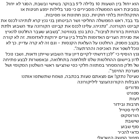
הוא יחול בין השעות 10 בלילה ל־5 בבוקר. בשישי ובשבת, הסגר לא יחול.
בסביבת ראש הממשלה מסבירים כי סגר בלילות ימנע חגיגות או
התקהלויות בלתי חוקיות, כגון חתונות או מסיבות.
בד בבד, ראש הממשלה החליפי ושר הביטחון בני גנץ קרא לנתיהו לכנס את
קבינט הקורונה. "נתניהו, עלינו לכנס את קבינט הקורונה עוד השבוע ולתת
הנחיות ברורות לציבור", כתב גנץ בטוויטר, "בשבוע שעבר החלטנו להאיץ
את סגירת הערים האדומות ולבדל בין ערים ירוקות לאדומות. זה לא קורה
בקצב מספק. החלטנו על העלאת הקנסות - וגם זה לא קרה עדיין. כך לא
נוכל לשפר את האכיפה וההרתעה".
גנץ הוסיף כי "לכן דרשתי לקיים דיון עוד השבוע שייתן ודאות, ושבו נוכל
לדון ביישום ההחלטות שלנו למלחמה בתחלואה, ובאפשרות לבצע פתיחה
של חלק מהמסחר במתווה חלקי כפי שהציעו ראשי השלטון המקומי ושל
מערכת החינוך".
טעינו? נתקן! אם מצאתם טעות בכתבה, נשמח שתשתפו אותנו
הגבלות הקורונה
עוצר לילי
קורונה
מדורים
ספורט
דעות
תרבות ובידור
לייף סטייל
הורוסקופ
שישבת
סוף שבוע
כדאי להכיר
סיפור המשק הישראלי