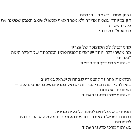
נקיון פסח - לא מה שהכרתם
דק במיוחד, עוצמה אדירה ולא מפחד מאף מכשול: שואב האבק שמשנה את
כללי המשחק
בשיתוף Dreame
מהמרכז לגולן: המהפכה של קצרין
מה מושך יותר ויותר ישראלים למטרופולין המתפתח של האזור היפה
במדינה?
בשיתוף אבני דרך וי.ד ברזאני
הזדמנות אחרונה להצטרף לנבחרות ישראל במדעים
בואו להכיר את חברי נבחרות ישראל במדעים שכבר מחכים לכם –
המיונים בעיצומם
בשיתוף מרכז מדעני העתיד
הצעירים שמצליחים לפתור כל בעיה מדעית
נבחרת ישראל הצעירה במדעים מעניקה חוויה שהיא הרבה מעבר
ללימודים
בשיתוף מרכז מדעני העתיד