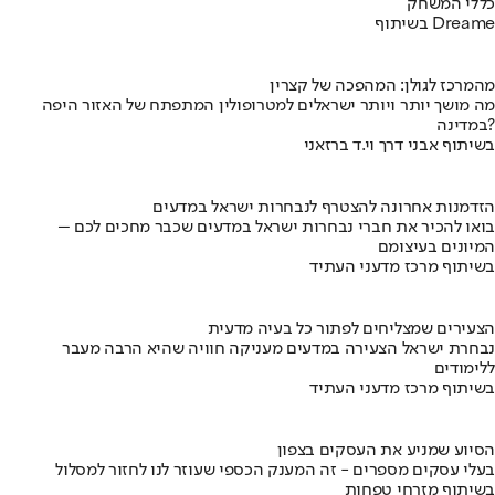
כללי המשחק
בשיתוף Dreame
מהמרכז לגולן: המהפכה של קצרין
מה מושך יותר ויותר ישראלים למטרופולין המתפתח של האזור היפה
במדינה?
בשיתוף אבני דרך וי.ד ברזאני
הזדמנות אחרונה להצטרף לנבחרות ישראל במדעים
בואו להכיר את חברי נבחרות ישראל במדעים שכבר מחכים לכם –
המיונים בעיצומם
בשיתוף מרכז מדעני העתיד
הצעירים שמצליחים לפתור כל בעיה מדעית
נבחרת ישראל הצעירה במדעים מעניקה חוויה שהיא הרבה מעבר
ללימודים
בשיתוף מרכז מדעני העתיד
הסיוע שמניע את העסקים בצפון
בעלי עסקים מספרים - זה המענק הכספי שעוזר לנו לחזור למסלול
בשיתוף מזרחי טפחות