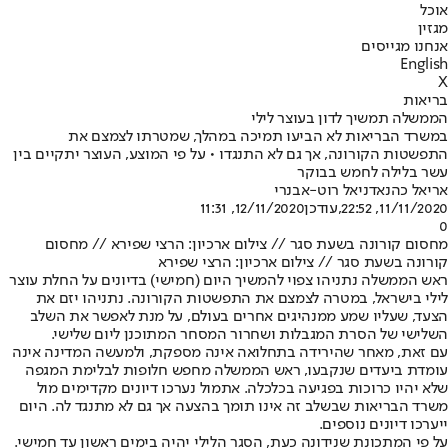
אוכל
מגזין
אנחנו מגייסים
English
X
בריאות
הממשלה תמשיך לדון בעוצר לילי
במשרד הבריאות לא הביעו תמיכה במהלך, שמטרתו לצמצם את
התפשטות הקורונה, אך גם לא התנגדו • על פי המוצע, העוצר יתקיים בין
עשר בלילה לחמש בבוקר
אריאל כהנא
דניאל רוט-אבנרי
11/11/2020, 22:52
,עודכן
12/11/2020, 11:31
0
מחסום קורונה בשעת סגר // צילום ארכיון: הרצי שפירא // מחסום
קורונה בשעת סגר // צילום ארכיון: הרצי שפירא
ראש הממשלה נתניהו צפוי להמשיך היום (חמישי) בדיונים על החלת עוצר
לילי בישראל, במטרה לצמצם את התפשטות הקורונה. נתניהו יזם את
הצעד, שעליו שמע ממנהיגים אחרים בעולם, על מנת לאפשר את השלב
השלישי של הסרת המגבלות ושחרור המסחר המתוכנן ליום שלישי.
עם זאת, מאחר שהירידה בתחלואה אינה מספקת, ולמעשה המדינה אינה
עומדת ביעדים שנקבעו, ראש הממשלה מחפש חלופות לבלימת המגפה
שלא יהיו כרוכות בפגיעה בכלכלה. אתמול נערכו דיונים מקדימים מול
משרד הבריאות שבשלב זה אינו תומך בהצעה אך גם לא מתנגד לה. היום
ייערכו דיונים נוספים.
על פי המתכונת שנידונה כעת, הסגר הלילי יהיה בימים ראשון עד חמישי.